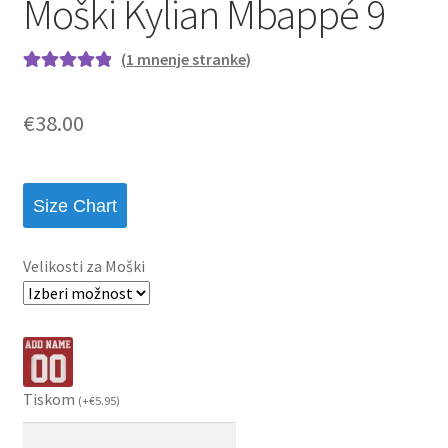
Moški Kylian Mbappé 9
(
1
mnenje stranke)
Ocenjeno z
1
5.00
od 5 na
€
38.00
podlagi ocene
stranke
Size Chart
Velikosti za Moški
Tiskom
(
+
€
5.95
)