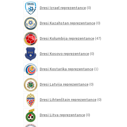
0
Dresi Izrael reprezentance
0
izdelkov
0
Dresi Kazahstan reprezentance
0
izdelkov
47
Dresi Kolumbija reprezentance
47
izdelkov
0
Dresi Kosovo reprezentance
0
izdelkov
1
Dresi Kostarika reprezentance
1
izdelek
0
Dresi Latvija reprezentance
0
izdelkov
0
Dresi Lihtenštajn reprezentance
0
izdelkov
0
Dresi Litva reprezentance
0
izdelkov
0