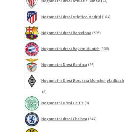
Nogometni dresi Athletic Bilbao
24
izdelkov
184
Nogometni dresi Atletico Madrid
184
izdelkov
695
Nogometni dresi Barcelona
695
izdelkov
306
Nogometni dresi Bayern Munich
306
izdelkov
26
Nogometni Dresi Benfica
26
izdelkov
Nogometni Dresi Borussia Monchengladbach
8
8
izdelkov
8
Nogometni Dresi Celtic
8
izdelkov
347
Nogometni dresi Chelsea
347
izdelkov
196