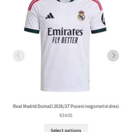
Real Madrid Domači 2026/27 Poceni nogometni dresi
N
€
34.00
Ta
Select options