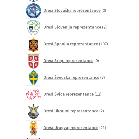
0
Dresi Slovaška reprezentance
0
izdelkov
2
Dresi Slovenija reprezentance
2
izdelka
197
Dresi Španija reprezentance
197
izdelkov
0
Dresi Srbiji reprezentance
0
izdelkov
7
Dresi Švedska reprezentance
7
izdelkov
12
Dresi Švica reprezentance
12
izdelkov
2
Dresi Ukrajini reprezentance
2
izdelka
21
Dresi Urugvaj reprezentance
21
izdelkov