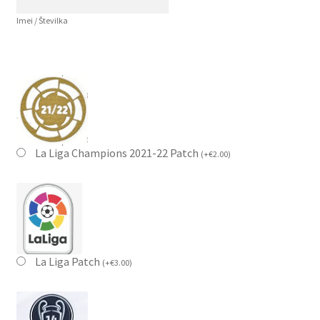
Imei / Številka
La Liga Champions 2021-22 Patch
(
+
€
2.00
)
La Liga Patch
(
+
€
3.00
)