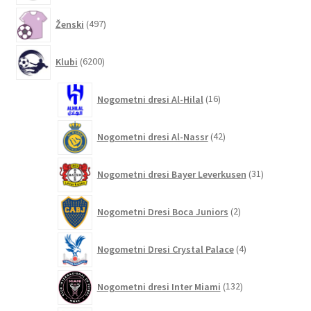
497
Ženski
497
izdelkov
6200
Klubi
6200
izdelkov
16
Nogometni dresi Al-Hilal
16
izdelkov
42
Nogometni dresi Al-Nassr
42
izdelkov
31
Nogometni dresi Bayer Leverkusen
31
izdelkov
2
Nogometni Dresi Boca Juniors
2
izdelka
4
Nogometni Dresi Crystal Palace
4
izdelki
132
Nogometni dresi Inter Miami
132
izdelkov