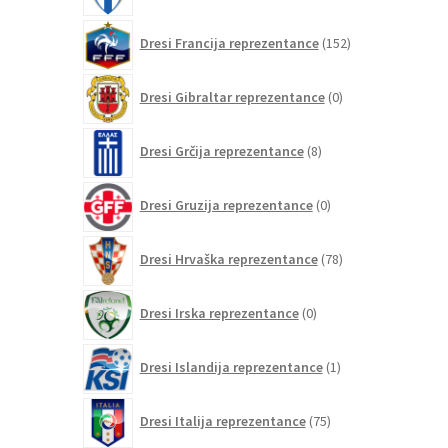
152
Dresi Francija reprezentance
152
izdelkov
0
Dresi Gibraltar reprezentance
0
izdelkov
8
Dresi Grčija reprezentance
8
izdelkov
0
Dresi Gruzija reprezentance
0
izdelkov
78
Dresi Hrvaška reprezentance
78
izdelkov
0
Dresi Irska reprezentance
0
izdelkov
1
Dresi Islandija reprezentance
1
izdelek
75
Dresi Italija reprezentance
75
izdelkov