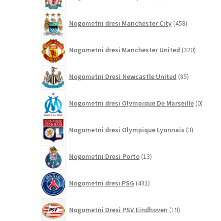
izdelkov
458
Nogometni dresi Manchester City
458
izdelkov
320
Nogometni dresi Manchester United
320
izdelkov
85
Nogometni Dresi Newcastle United
85
izdelkov
0
Nogometni dresi Olympique De Marseille
0
izdelk
3
Nogometni dresi Olympique Lyonnais
3
izdelki
13
Nogometni Dresi Porto
13
izdelkov
431
Nogometni dresi PSG
431
izdelkov
19
Nogometni Dresi PSV Eindhoven
19
izdelkov