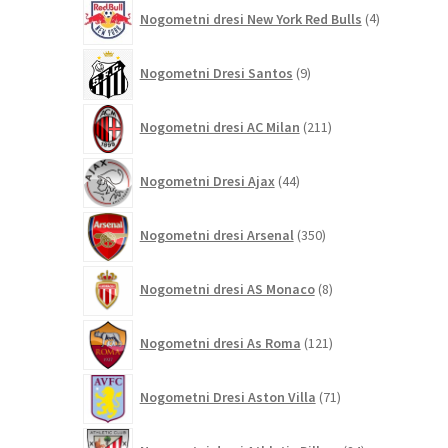
4
Nogometni dresi New York Red Bulls
4
izdelki
9
Nogometni Dresi Santos
9
izdelkov
211
Nogometni dresi AC Milan
211
izdelkov
44
Nogometni Dresi Ajax
44
izdelkov
350
Nogometni dresi Arsenal
350
izdelkov
8
Nogometni dresi AS Monaco
8
izdelkov
121
Nogometni dresi As Roma
121
izdelkov
71
Nogometni Dresi Aston Villa
71
izdelkov
24