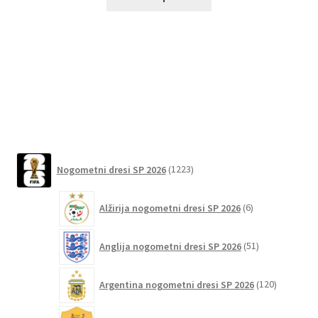
izdelek
ima
več
različic.
Možnosti
lahko
izberete
na
strani
1223
izdelka
Nogometni dresi SP 2026
1223
izdelkov
6
Alžirija nogometni dresi SP 2026
6
izdelkov
51
Anglija nogometni dresi SP 2026
51
izdelkov
120
Argentina nogometni dresi SP 2026
120
izdelkov
4