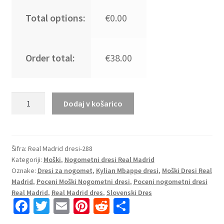
Total options:
€0.00
Order total:
€38.00
Nogometni
Dodaj v košarico
dresi
Real
Madrid
Gostujoči
Šifra:
Real Madrid dresi-288
Kategoriji:
Moški
,
Nogometni dresi Real Madrid
2025-
Oznake:
Dresi za nogomet
,
Kylian Mbappe dresi
,
Moški Dresi Real
26
Madrid
,
Poceni Moški Nogometni dresi
,
Poceni nogometni dresi
Moški
Real Madrid
,
Real Madrid dres
,
Slovenski Dres
Kylian
Fa
T
E
Pi
R
S
Mbappé
ce
wi
m
nt
e
h
9