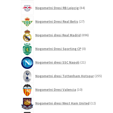
84
Nogometni Dresi RB Leipzig
84
izdelkov
27
Nogometni Dresi Real Betis
27
izdelkov
696
Nogometni dresi Real Madrid
696
izdelkov
0
Nogometni Dresi Sporting CP
0
izdelkov
21
Nogometni dresi SSC Napoli
21
izdelkov
255
Nogometni dresi Tottenham Hotspur
255
izdelko
10
Nogometni Dresi Valencia
10
izdelkov
12
Nogometni dresi West Ham United
12
izdelkov