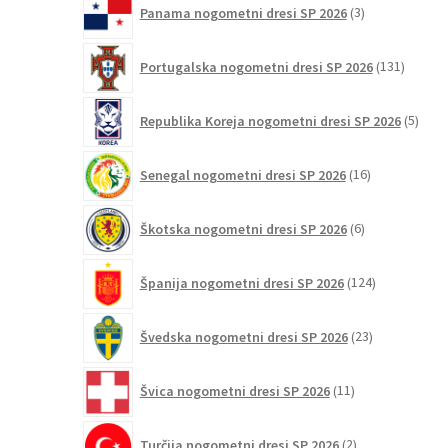
Panama nogometni dresi SP 2026
3
izdelki
131
Portugalska nogometni dresi SP 2026
131
izdelko
5
Republika Koreja nogometni dresi SP 2026
5
izdel
16
Senegal nogometni dresi SP 2026
16
izdelkov
6
Škotska nogometni dresi SP 2026
6
izdelkov
124
Španija nogometni dresi SP 2026
124
izdelkov
23
Švedska nogometni dresi SP 2026
23
izdelkov
11
Švica nogometni dresi SP 2026
11
izdelkov
2
Turčija nogometni dresi SP 2026
2