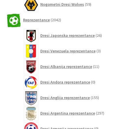
59
Nogometni Dresi Wolves
59
izdelkov
2042
Reprezentance
2042
izdelkov
26
Dresi Japonska reprezentance
26
izdelkov
3
Dresi Venezuela reprezentance
3
izdelki
11
Dresi Albanija reprezentance
11
izdelkov
0
Dresi Andora reprezentance
0
izdelkov
155
Dresi Anglija reprezentance
155
izdelkov
297
Dresi Argentina reprezentance
297
izdelkov
0
Dresi Armenija reprezentance
0