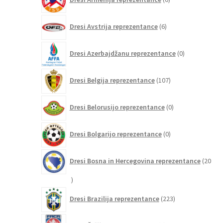
izdelkov
6
Dresi Avstrija reprezentance
6
izdelkov
0
Dresi Azerbajdžanu reprezentance
0
izdelkov
107
Dresi Belgija reprezentance
107
izdelkov
0
Dresi Belorusijo reprezentance
0
izdelkov
0
Dresi Bolgarijo reprezentance
0
izdelkov
Dresi Bosna in Hercegovina reprezentance
20
20
izdelkov
223
Dresi Brazilija reprezentance
223
izdelkov
2