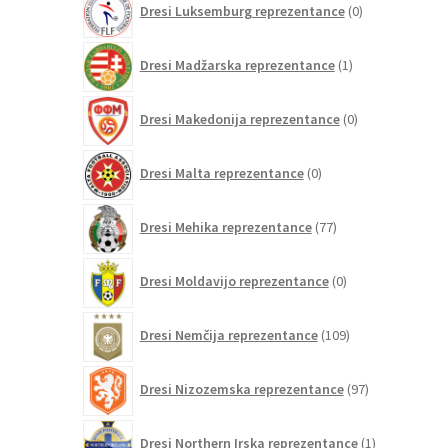
Dresi Luksemburg reprezentance
0
izdelkov
1
Dresi Madžarska reprezentance
1
izdelek
0
Dresi Makedonija reprezentance
0
izdelkov
0
Dresi Malta reprezentance
0
izdelkov
77
Dresi Mehika reprezentance
77
izdelkov
0
Dresi Moldavijo reprezentance
0
izdelkov
109
Dresi Nemčija reprezentance
109
izdelkov
97
Dresi Nizozemska reprezentance
97
izdelkov
1
Dresi Northern Irska reprezentance
1