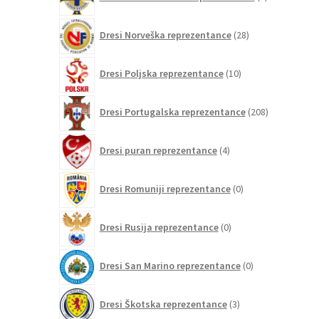
izdelek
28
Dresi Norveška reprezentance
28
izdelkov
10
Dresi Poljska reprezentance
10
izdelkov
208
Dresi Portugalska reprezentance
208
izdelkov
4
Dresi puran reprezentance
4
izdelki
0
Dresi Romuniji reprezentance
0
izdelkov
0
Dresi Rusija reprezentance
0
izdelkov
0
Dresi San Marino reprezentance
0
izdelkov
3
Dresi Škotska reprezentance
3
izdelki