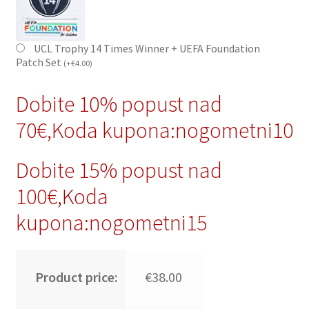
UCL Trophy 14 Times Winner + UEFA Foundation
Patch Set
(
+
€
4.00
)
Dobite 10% popust nad
70€,Koda kupona:nogometni10
Dobite 15% popust nad
100€,Koda
kupona:nogometni15
Product price:
€38.00