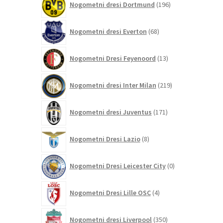
Nogometni dresi Dortmund
196
izdelkov
68
Nogometni dresi Everton
68
izdelkov
13
Nogometni Dresi Feyenoord
13
izdelkov
219
Nogometni dresi Inter Milan
219
izdelkov
171
Nogometni dresi Juventus
171
izdelkov
8
Nogometni Dresi Lazio
8
izdelkov
0
Nogometni Dresi Leicester City
0
izdelkov
4
Nogometni Dresi Lille OSC
4
izdelki
350
Nogometni dresi Liverpool
350