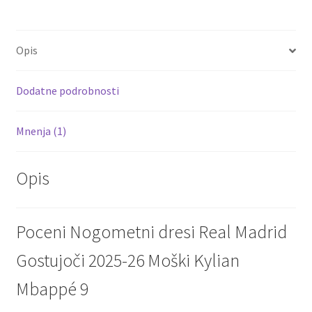
b
tt
ai
er
d
ar
količina
o
er
l
es
di
e
Opis
o
t
t
k
Dodatne podrobnosti
Mnenja (1)
Opis
Poceni Nogometni dresi Real Madrid
Gostujoči 2025-26 Moški Kylian
Mbappé 9