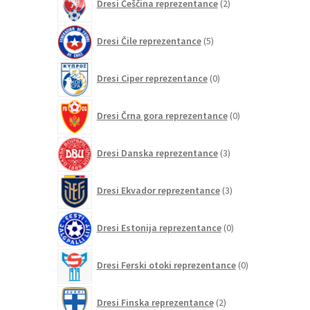
Dresi Češčina reprezentance
2
izdelka
5
Dresi Čile reprezentance
5
izdelkov
0
Dresi Ciper reprezentance
0
izdelkov
0
Dresi Črna gora reprezentance
0
izdelkov
3
Dresi Danska reprezentance
3
izdelki
3
Dresi Ekvador reprezentance
3
izdelki
0
Dresi Estonija reprezentance
0
izdelkov
0
Dresi Ferski otoki reprezentance
0
izdelkov
2
Dresi Finska reprezentance
2
izdelka