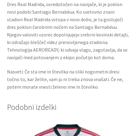
Dres Real Madrida, osredotočen na navijače, ki je poklon
novi podobi Santiago Bernabéua. Ko svetovno znani
stadion Real Madrida vstopa v novo dobo, je ta gostujoči
dres poklon čarobnim nočem na Santiago Bernabéuu.
Njegov valoviti vzorec dopolnjujejo srebrni kovinski detajli,
ki odražajo bleščeč videz prenovljenega stadiona.
Tehnologija AEROREADY, ki odvaja vlago, zagotavlja, da se
navijači med potovanjem z ekipo počutijo kot doma.
Nasveti: Če sta ime in številka na sliki nogometni dresi
točno to, kar želite, vam ju ni treba znova vnašati. Če ne,
potem morate vnesti želeno ime in številko.
Podobni izdelki