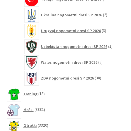
izdelka
2
Ukrajina nogometni dresi SP 2026
2
izdelka
3
Urugvaj nogometni dresi SP 2026
3
izdelki
1
Uzbekistan nogometni dresi SP 2026
1
izdelek
3
Wales nogometni dresi SP 2026
3
izdelki
38
ZDA nogometni dresi SP 2026
38
izdelkov
13
Trening
13
izdelkov
3881
Moški
3881
izdelkov
3320
Otroški
3320
izdelkov