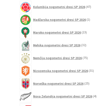
47
Kolumbija nogometni dresi SP 2026
47
izdelkov
1
Madžarska nogometni dresi SP 2026
1
izdelek
23
Maroko nogometni dresi SP 2026
23
izdelkov
32
Mehika nogometni dresi SP 2026
32
izdelkov
75
Nemčija nogometni dresi SP 2026
75
izdelkov
31
Nizozemska nogometni dresi SP 2026
31
izdelkov
25
Norveška nogometni dresi SP 2026
25
izdelkov
4
Nova Zelandija nogometni dresi SP 2026
4
izdelki
3