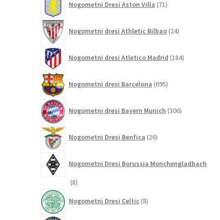
Nogometni Dresi Aston Villa
71
izdelkov
24
Nogometni dresi Athletic Bilbao
24
izdelkov
184
Nogometni dresi Atletico Madrid
184
izdelkov
695
Nogometni dresi Barcelona
695
izdelkov
306
Nogometni dresi Bayern Munich
306
izdelkov
26
Nogometni Dresi Benfica
26
izdelkov
Nogometni Dresi Borussia Monchengladbach
8
8
izdelkov
8
Nogometni Dresi Celtic
8
izdelkov