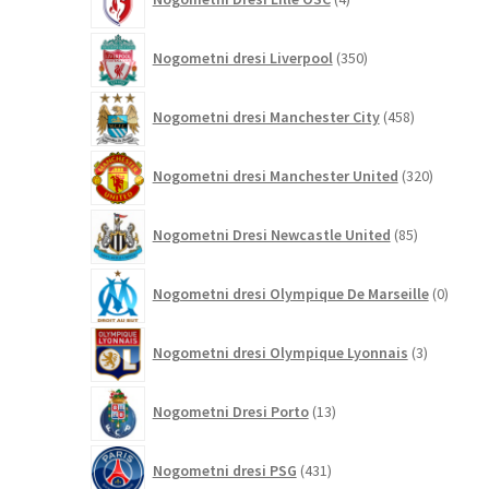
izdelki
350
Nogometni dresi Liverpool
350
izdelkov
458
Nogometni dresi Manchester City
458
izdelkov
320
Nogometni dresi Manchester United
320
izdelkov
85
Nogometni Dresi Newcastle United
85
izdelkov
0
Nogometni dresi Olympique De Marseille
0
izdelk
3
Nogometni dresi Olympique Lyonnais
3
izdelki
13
Nogometni Dresi Porto
13
izdelkov
431
Nogometni dresi PSG
431
izdelkov