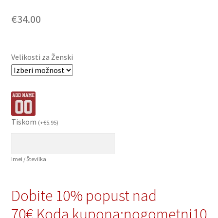
€
34.00
Velikosti za Ženski
Tiskom
(
+
€
5.95
)
Imei / Številka
Dobite 10% popust nad
70€,Koda kupona:nogometni10