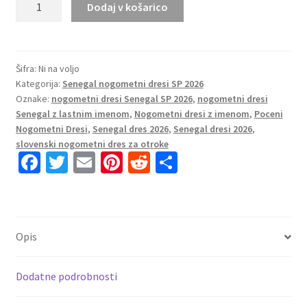
Dodaj v košarico
dresi
Senegal
Domači
SP
Šifra:
Ni na voljo
Kategorija:
Senegal nogometni dresi SP 2026
2026
Oznake:
nogometni dresi Senegal SP 2026
,
nogometni dresi
Ženski
Senegal z lastnim imenom
,
Nogometni dresi z imenom
,
Poceni
količina
Nogometni Dresi
,
Senegal dres 2026
,
Senegal dresi 2026
,
slovenski nogometni dres za otroke
Fa
T
E
Pi
R
S
ce
wi
m
nt
e
h
b
tt
ai
er
d
ar
o
er
l
es
di
e
Opis
o
t
t
k
Dodatne podrobnosti