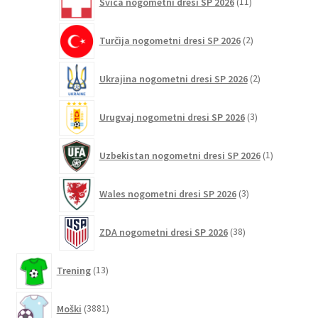
Švica nogometni dresi SP 2026
11
izdelkov
2
Turčija nogometni dresi SP 2026
2
izdelka
2
Ukrajina nogometni dresi SP 2026
2
izdelka
3
Urugvaj nogometni dresi SP 2026
3
izdelki
1
Uzbekistan nogometni dresi SP 2026
1
izdelek
3
Wales nogometni dresi SP 2026
3
izdelki
38
ZDA nogometni dresi SP 2026
38
izdelkov
13
Trening
13
izdelkov
3881
Moški
3881
izdelkov