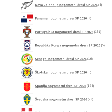
4
Nova Zelandija nogometni dresi SP 2026
4
izdelki
3
Panama nogometni dresi SP 2026
3
izdelki
131
Portugalska nogometni dresi SP 2026
131
izdelko
5
Republika Koreja nogometni dresi SP 2026
5
izdel
16
Senegal nogometni dresi SP 2026
16
izdelkov
6
Škotska nogometni dresi SP 2026
6
izdelkov
124
Španija nogometni dresi SP 2026
124
izdelkov
23
Švedska nogometni dresi SP 2026
23
izdelkov
11