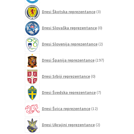
3
Dresi Škotska reprezentance
3
izdelki
0
Dresi Slovaška reprezentance
0
izdelkov
2
Dresi Slovenija reprezentance
2
izdelka
197
Dresi Španija reprezentance
197
izdelkov
0
Dresi Srbiji reprezentance
0
izdelkov
7
Dresi Švedska reprezentance
7
izdelkov
12
Dresi Švica reprezentance
12
izdelkov
2
Dresi Ukrajini reprezentance
2
izdelka