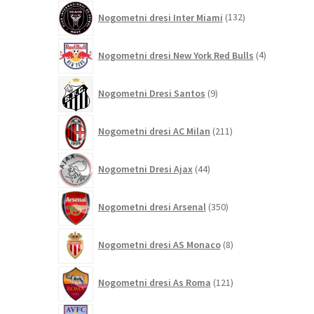
132
Nogometni dresi Inter Miami
132
izdelkov
4
Nogometni dresi New York Red Bulls
4
izdelki
9
Nogometni Dresi Santos
9
izdelkov
211
Nogometni dresi AC Milan
211
izdelkov
44
Nogometni Dresi Ajax
44
izdelkov
350
Nogometni dresi Arsenal
350
izdelkov
8
Nogometni dresi AS Monaco
8
izdelkov
121
Nogometni dresi As Roma
121
izdelkov
71