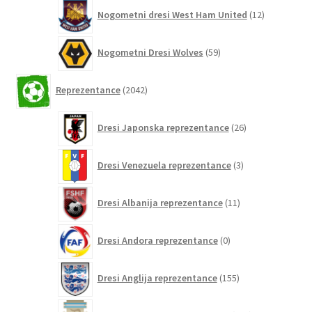
12
Nogometni dresi West Ham United
12
izdelkov
59
Nogometni Dresi Wolves
59
izdelkov
2042
Reprezentance
2042
izdelkov
26
Dresi Japonska reprezentance
26
izdelkov
3
Dresi Venezuela reprezentance
3
izdelki
11
Dresi Albanija reprezentance
11
izdelkov
0
Dresi Andora reprezentance
0
izdelkov
155
Dresi Anglija reprezentance
155
izdelkov
297