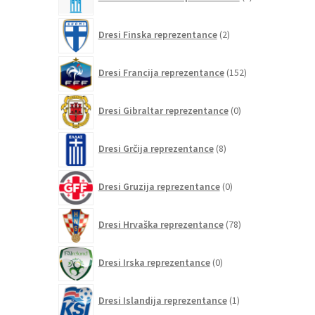
izdelkov
2
Dresi Finska reprezentance
2
izdelka
152
Dresi Francija reprezentance
152
izdelkov
0
Dresi Gibraltar reprezentance
0
izdelkov
8
Dresi Grčija reprezentance
8
izdelkov
0
Dresi Gruzija reprezentance
0
izdelkov
78
Dresi Hrvaška reprezentance
78
izdelkov
0
Dresi Irska reprezentance
0
izdelkov
1
Dresi Islandija reprezentance
1
izdelek