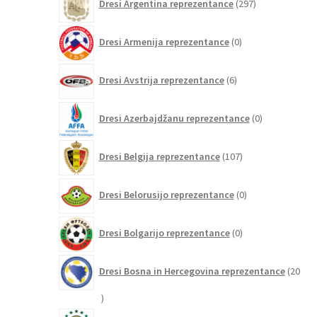
Dresi Argentina reprezentance
297
izdelkov
0
Dresi Armenija reprezentance
0
izdelkov
6
Dresi Avstrija reprezentance
6
izdelkov
0
Dresi Azerbajdžanu reprezentance
0
izdelkov
107
Dresi Belgija reprezentance
107
izdelkov
0
Dresi Belorusijo reprezentance
0
izdelkov
0
Dresi Bolgarijo reprezentance
0
izdelkov
Dresi Bosna in Hercegovina reprezentance
20
20
izdelkov
223