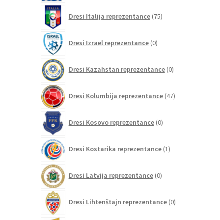
75
Dresi Italija reprezentance
75
izdelkov
0
Dresi Izrael reprezentance
0
izdelkov
0
Dresi Kazahstan reprezentance
0
izdelkov
47
Dresi Kolumbija reprezentance
47
izdelkov
0
Dresi Kosovo reprezentance
0
izdelkov
1
Dresi Kostarika reprezentance
1
izdelek
0
Dresi Latvija reprezentance
0
izdelkov
0
Dresi Lihtenštajn reprezentance
0
izdelkov