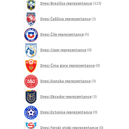
Dresi Brazilija reprezentance
223
izdelkov
2
Dresi Češčina reprezentance
2
izdelka
5
Dresi Čile reprezentance
5
izdelkov
0
Dresi Ciper reprezentance
0
izdelkov
0
Dresi Črna gora reprezentance
0
izdelkov
3
Dresi Danska reprezentance
3
izdelki
3
Dresi Ekvador reprezentance
3
izdelki
0
Dresi Estonija reprezentance
0
izdelkov
0
Dresi Ferski otoki reprezentance
0