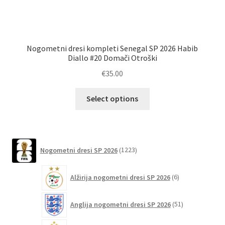
Nogometni dresi kompleti Senegal SP 2026 Habib
Diallo #20 Domači Otroški
€
35.00
Ta
Select options
izdelek
ima
več
različic.
1223
Nogometni dresi SP 2026
1223
izdelkov
Možnosti
lahko
6
Alžirija nogometni dresi SP 2026
6
izberete
izdelkov
na
51
Anglija nogometni dresi SP 2026
51
strani
izdelkov
izdelka
120