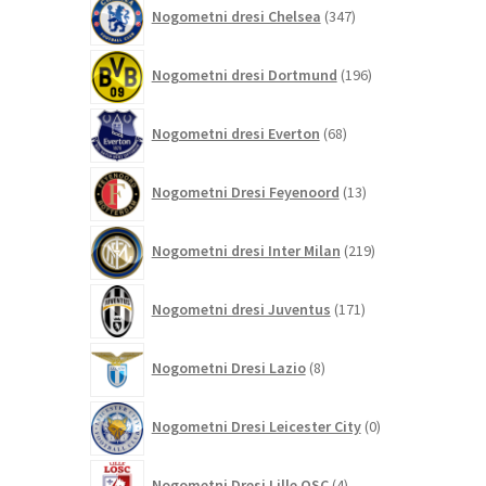
347
Nogometni dresi Chelsea
347
izdelkov
196
Nogometni dresi Dortmund
196
izdelkov
68
Nogometni dresi Everton
68
izdelkov
13
Nogometni Dresi Feyenoord
13
izdelkov
219
Nogometni dresi Inter Milan
219
izdelkov
171
Nogometni dresi Juventus
171
izdelkov
8
Nogometni Dresi Lazio
8
izdelkov
0
Nogometni Dresi Leicester City
0
izdelkov
4
Nogometni Dresi Lille OSC
4