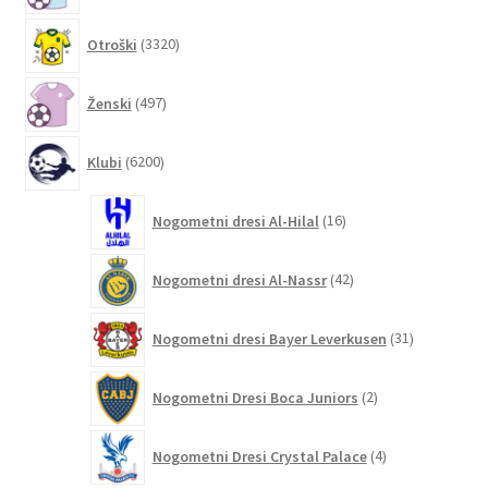
3320
Otroški
3320
izdelkov
497
Ženski
497
izdelkov
6200
Klubi
6200
izdelkov
16
Nogometni dresi Al-Hilal
16
izdelkov
42
Nogometni dresi Al-Nassr
42
izdelkov
31
Nogometni dresi Bayer Leverkusen
31
izdelkov
2
Nogometni Dresi Boca Juniors
2
izdelka
4
Nogometni Dresi Crystal Palace
4
izdelki