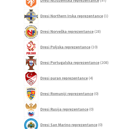
Dresi Nizozemska reprezentance
97
izdelkov
1
Dresi Northern Irska reprezentance
1
izdelek
28
Dresi Norveška reprezentance
28
izdelkov
10
Dresi Poljska reprezentance
10
izdelkov
208
Dresi Portugalska reprezentance
208
izdelkov
4
Dresi puran reprezentance
4
izdelki
0
Dresi Romuniji reprezentance
0
izdelkov
0
Dresi Rusija reprezentance
0
izdelkov
0
Dresi San Marino reprezentance
0
izdelkov