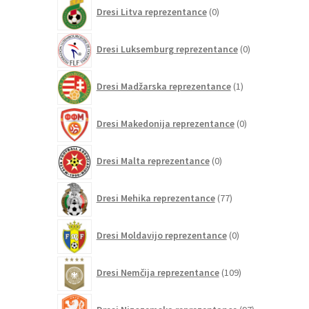
0
Dresi Litva reprezentance
0
izdelkov
0
Dresi Luksemburg reprezentance
0
izdelkov
1
Dresi Madžarska reprezentance
1
izdelek
0
Dresi Makedonija reprezentance
0
izdelkov
0
Dresi Malta reprezentance
0
izdelkov
77
Dresi Mehika reprezentance
77
izdelkov
0
Dresi Moldavijo reprezentance
0
izdelkov
109
Dresi Nemčija reprezentance
109
izdelkov
97