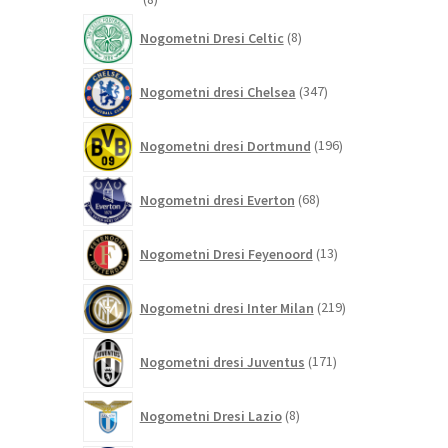
izdelkov
8
Nogometni Dresi Celtic
8
izdelkov
347
Nogometni dresi Chelsea
347
izdelkov
196
Nogometni dresi Dortmund
196
izdelkov
68
Nogometni dresi Everton
68
izdelkov
13
Nogometni Dresi Feyenoord
13
izdelkov
219
Nogometni dresi Inter Milan
219
izdelkov
171
Nogometni dresi Juventus
171
izdelkov
8
Nogometni Dresi Lazio
8
izdelkov