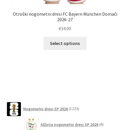
Otroški nogometni dresi FC Bayern München Domači
H
2026-27
€
34.00
Ta
Select options
izdelek
ima
več
različic.
Možnosti
lahko
izberete
na
1223
strani
Nogometni dresi SP 2026
1223
izdelkov
izdelka
6
Alžirija nogometni dresi SP 2026
6
izdelkov