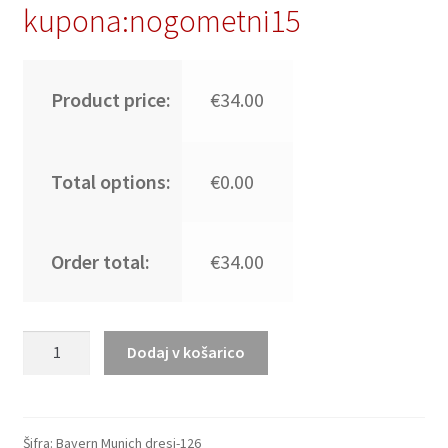
kupona:nogometni15
Product price:
€34.00
Total options:
€0.00
Order total:
€34.00
Nogometni
Dodaj v košarico
dresi
za
otroke
Bayern
Šifra:
Bayern Munich dresi-126