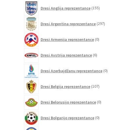
155
Dresi Anglija reprezentance
155
izdelkov
297
Dresi Argentina reprezentance
297
izdelkov
0
Dresi Armenija reprezentance
0
izdelkov
6
Dresi Avstrija reprezentance
6
izdelkov
0
Dresi Azerbajdžanu reprezentance
0
izdelkov
107
Dresi Belgija reprezentance
107
izdelkov
0
Dresi Belorusijo reprezentance
0
izdelkov
0
Dresi Bolgarijo reprezentance
0
izdelkov