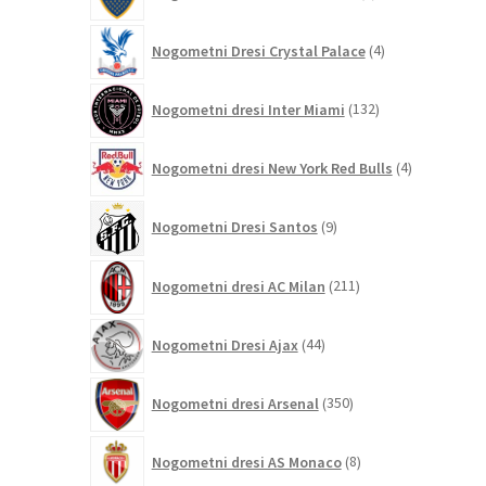
izdelka
4
Nogometni Dresi Crystal Palace
4
izdelki
132
Nogometni dresi Inter Miami
132
izdelkov
4
Nogometni dresi New York Red Bulls
4
izdelki
9
Nogometni Dresi Santos
9
izdelkov
211
Nogometni dresi AC Milan
211
izdelkov
44
Nogometni Dresi Ajax
44
izdelkov
350
Nogometni dresi Arsenal
350
izdelkov
8
Nogometni dresi AS Monaco
8
izdelkov