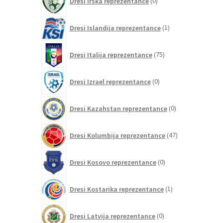
Dresi Irska reprezentance
0
izdelkov
1
Dresi Islandija reprezentance
1
izdelek
75
Dresi Italija reprezentance
75
izdelkov
0
Dresi Izrael reprezentance
0
izdelkov
0
Dresi Kazahstan reprezentance
0
izdelkov
47
Dresi Kolumbija reprezentance
47
izdelkov
0
Dresi Kosovo reprezentance
0
izdelkov
1
Dresi Kostarika reprezentance
1
izdelek
0
Dresi Latvija reprezentance
0
izdelkov