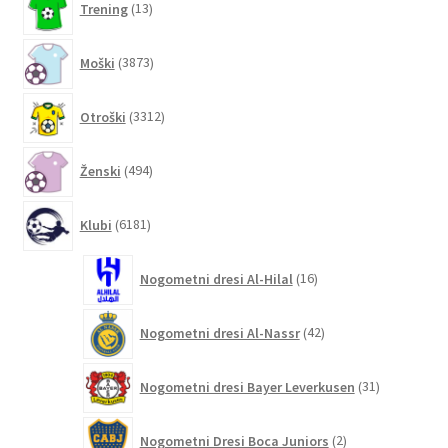
Trening
13
izdelkov
3873
Moški
3873
izdelkov
3312
Otroški
3312
izdelkov
494
Ženski
494
izdelkov
6181
Klubi
6181
izdelkov
16
Nogometni dresi Al-Hilal
16
izdelkov
42
Nogometni dresi Al-Nassr
42
izdelkov
31
Nogometni dresi Bayer Leverkusen
31
izdelkov
2
Nogometni Dresi Boca Juniors
2