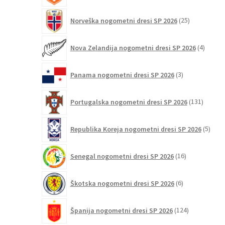
25
Norveška nogometni dresi SP 2026
25
izdelkov
4
Nova Zelandija nogometni dresi SP 2026
4
izdelki
3
Panama nogometni dresi SP 2026
3
izdelki
131
Portugalska nogometni dresi SP 2026
131
izdelko
5
Republika Koreja nogometni dresi SP 2026
5
izdel
16
Senegal nogometni dresi SP 2026
16
izdelkov
6
Škotska nogometni dresi SP 2026
6
izdelkov
124
Španija nogometni dresi SP 2026
124
izdelkov