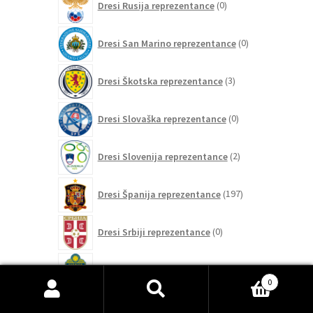
Dresi Rusija reprezentance
0
izdelkov
0
Dresi San Marino reprezentance
0
izdelkov
3
Dresi Škotska reprezentance
3
izdelki
0
Dresi Slovaška reprezentance
0
izdelkov
2
Dresi Slovenija reprezentance
2
izdelka
197
Dresi Španija reprezentance
197
izdelkov
0
Dresi Srbiji reprezentance
0
izdelkov
7
Dresi Švedska reprezentance
7
izdelkov
0
Išči:
Iskanje
12
Dresi Švica reprezentance
12