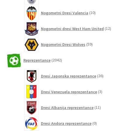
10
Nogometni Dresi Valencia
10
izdelkov
12
Nogometni dresi West Ham United
12
izdelkov
59
Nogometni Dresi Wolves
59
izdelkov
2042
Reprezentance
2042
izdelkov
26
Dresi Japonska reprezentance
26
izdelkov
3
Dresi Venezuela reprezentance
3
izdelki
11
Dresi Albanija reprezentance
11
izdelkov
0
Dresi Andora reprezentance
0
izdelkov