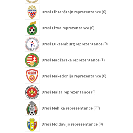
0
Dresi Lihtenštajn reprezentance
0
izdelkov
0
Dresi Litva reprezentance
0
izdelkov
0
Dresi Luksemburg reprezentance
0
izdelkov
1
Dresi Madžarska reprezentance
1
izdelek
0
Dresi Makedonija reprezentance
0
izdelkov
0
Dresi Malta reprezentance
0
izdelkov
77
Dresi Mehika reprezentance
77
izdelkov
0
Dresi Moldavijo reprezentance
0
izdelkov