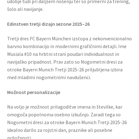
udobje tudi pri daljšem nošenju ter so primerni za trening,
šolo ali navijanje.
Edinstven tretji dizajn sezone 2025–26
Tretji dres FC Bayern München izstopa z nekonvencionalno
barvno kombinacijo in modernimi grafičnimi detajli. Ime
Musiala #10 na hrbtni strani poudari individualnost in
navijaško pripadnost. Prav zato so Nogometni dresi za
otroke Bayern Munich Tretji 2025-26 priljubljena izbira
med mladimi nogometnimi navdušenci.
Možnost personalizacije
Na voljo je možnost prilagoditve imena in številke, kar
omogoča popolnoma osebno izkušnjo. Zaradi tega so
Nogometni dresi za otroke Bayern Munich Tretji 2025-26
idealno darilo za rojstni dan, praznike ali posebne
priložnosti.