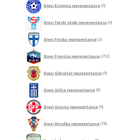
0
Dresi Estonija reprezentance
0
izdelkov
0
Dresi Ferski otoki reprezentance
0
izdelkov
2
Dresi Finska reprezentance
2
izdelka
152
Dresi Francija reprezentance
152
izdelkov
0
Dresi Gibraltar reprezentance
0
izdelkov
8
Dresi Grčija reprezentance
8
izdelkov
0
Dresi Gruzija reprezentance
0
izdelkov
78
Dresi Hrvaška reprezentance
78
izdelkov
0