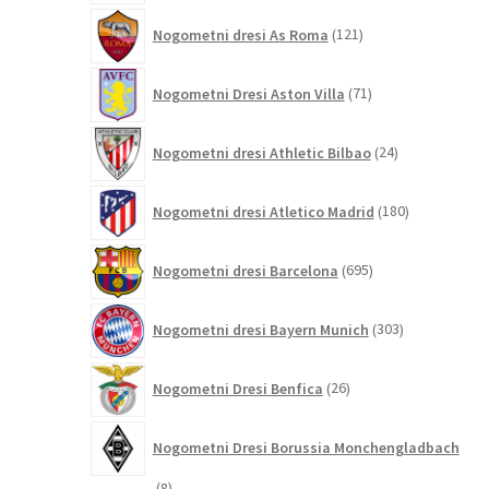
121
Nogometni dresi As Roma
121
izdelkov
71
Nogometni Dresi Aston Villa
71
izdelkov
24
Nogometni dresi Athletic Bilbao
24
izdelkov
180
Nogometni dresi Atletico Madrid
180
izdelkov
695
Nogometni dresi Barcelona
695
izdelkov
303
Nogometni dresi Bayern Munich
303
izdelki
26
Nogometni Dresi Benfica
26
izdelkov
Nogometni Dresi Borussia Monchengladbach
8
8