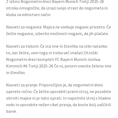
Z izbiro Nogometni dresi Bayern Munich Tretji 2025-26
otroku omogočite, da izrazi svojo strast do nogometa in
kluba na edinstven način.
Nasveti za nogavice: Majica ne vsebuje nogavic privzeto. Če
želite nogavice, izberite možnosti nogavic, da jih plačate.
Nasveti za tiskom: Če sta ime in številka na sliki natanko
to, kar želite, vam tega ni treba več vnašati.Otroški
Nogometni dresi kompleti FC Bayern Munich Joshua
Kimmich #6 Tretji 2025-26 Če ni, potem vnesite želeno ime
in številko.
Nasveti za pranje: Priporočljivo je, da nogometni dresi
operete ročno. Če želite uporabiti pralni stroj, ne pozabite
obrniti majice in jo nato oprati. In napolnite stroj s hladno
vodo in uporabite nežen cikel pranja, da boste bolj zaščitili
barve.