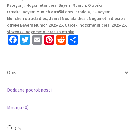
Kategoriji:
Nogometni dresi Bayern Munich
,
Otroški
Munich
Oznake:
Bayern Munich otroški dresi prodaja
,
FC Bayern
Jamal
München otroški dres
,
Jamal Musiala dresi
,
Nogometni dresi za
Musiala
otroke Bayern Munich 2025-26
,
Otroški nogometni dresi 2025-26
,
#10
slovenski nogometni dres za otroke
Tretji
Fa
T
E
Pi
R
S
2025-
ce
wi
m
nt
e
h
26
b
tt
ai
er
d
ar
količina
o
er
l
es
di
e
Opis
o
t
t
k
Dodatne podrobnosti
Mnenja (0)
Opis