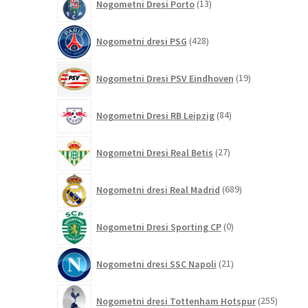
Nogometni Dresi Porto
13
izdelkov
428
Nogometni dresi PSG
428
izdelkov
19
Nogometni Dresi PSV Eindhoven
19
izdelkov
84
Nogometni Dresi RB Leipzig
84
izdelkov
27
Nogometni Dresi Real Betis
27
izdelkov
689
Nogometni dresi Real Madrid
689
izdelkov
0
Nogometni Dresi Sporting CP
0
izdelkov
21
Nogometni dresi SSC Napoli
21
izdelkov
255
Nogometni dresi Tottenham Hotspur
255
izdelko