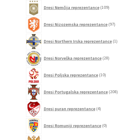
109
Dresi Nemčija reprezentance
109
izdelkov
97
Dresi Nizozemska reprezentance
97
izdelkov
1
Dresi Northern Irska reprezentance
1
izdelek
28
Dresi Norveška reprezentance
28
izdelkov
10
Dresi Poljska reprezentance
10
izdelkov
208
Dresi Portugalska reprezentance
208
izdelkov
4
Dresi puran reprezentance
4
izdelki
0
Dresi Romuniji reprezentance
0
izdelkov
0