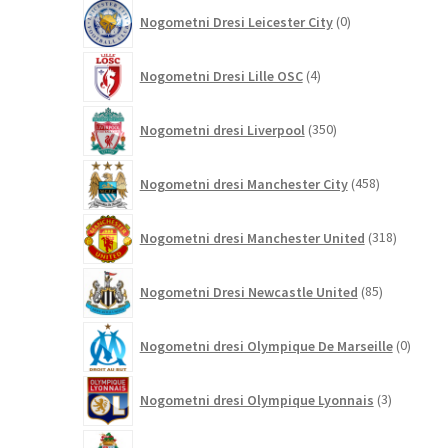
0
Nogometni Dresi Leicester City
0
izdelkov
4
Nogometni Dresi Lille OSC
4
izdelki
350
Nogometni dresi Liverpool
350
izdelkov
458
Nogometni dresi Manchester City
458
izdelkov
318
Nogometni dresi Manchester United
318
izdelkov
85
Nogometni Dresi Newcastle United
85
izdelkov
0
Nogometni dresi Olympique De Marseille
0
izdelk
3
Nogometni dresi Olympique Lyonnais
3
izdelki
13