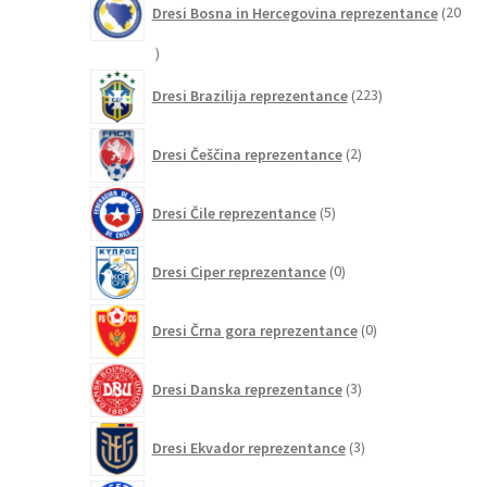
Dresi Bosna in Hercegovina reprezentance
20
20
izdelkov
223
Dresi Brazilija reprezentance
223
izdelkov
2
Dresi Češčina reprezentance
2
izdelka
5
Dresi Čile reprezentance
5
izdelkov
0
Dresi Ciper reprezentance
0
izdelkov
0
Dresi Črna gora reprezentance
0
izdelkov
3
Dresi Danska reprezentance
3
izdelki
3
Dresi Ekvador reprezentance
3
izdelki