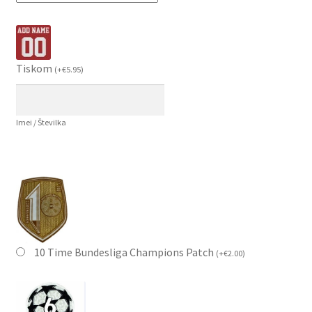
Tiskom
(
+
€
5.95
)
Imei / Številka
10 Time Bundesliga Champions Patch
(
+
€
2.00
)