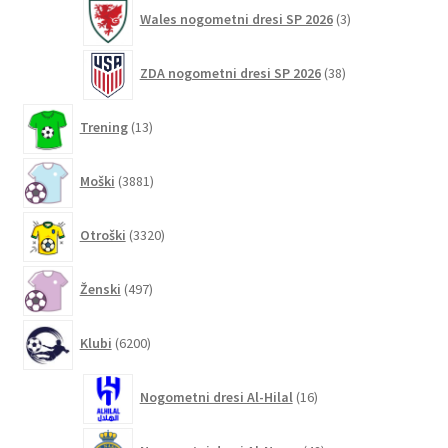
3
Wales nogometni dresi SP 2026
3
izdelki
38
ZDA nogometni dresi SP 2026
38
izdelkov
13
Trening
13
izdelkov
3881
Moški
3881
izdelkov
3320
Otroški
3320
izdelkov
497
Ženski
497
izdelkov
6200
Klubi
6200
izdelkov
16
Nogometni dresi Al-Hilal
16
izdelkov
42