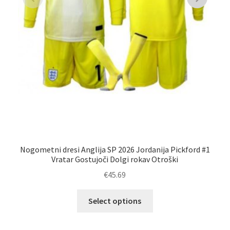
An
Nogometni dresi Anglija SP 2026 Jordanija Pickford #1
Vratar Gostujoči Dolgi rokav Otroški
€
45.69
Ta
Select options
izdelek
ima