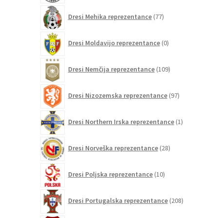
77
Dresi Mehika reprezentance
77
izdelkov
0
Dresi Moldavijo reprezentance
0
izdelkov
109
Dresi Nemčija reprezentance
109
izdelkov
97
Dresi Nizozemska reprezentance
97
izdelkov
1
Dresi Northern Irska reprezentance
1
izdelek
28
Dresi Norveška reprezentance
28
izdelkov
10
Dresi Poljska reprezentance
10
izdelkov
208
Dresi Portugalska reprezentance
208
izdelkov