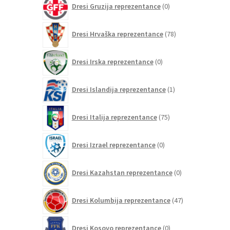
Dresi Gruzija reprezentance
0
izdelkov
78
Dresi Hrvaška reprezentance
78
izdelkov
0
Dresi Irska reprezentance
0
izdelkov
1
Dresi Islandija reprezentance
1
izdelek
75
Dresi Italija reprezentance
75
izdelkov
0
Dresi Izrael reprezentance
0
izdelkov
0
Dresi Kazahstan reprezentance
0
izdelkov
47
Dresi Kolumbija reprezentance
47
izdelkov
0
Dresi Kosovo reprezentance
0