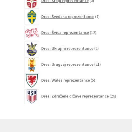
Dresi Srbiji reprezentance
0
izdelkov
7
Dresi Švedska reprezentance
7
izdelkov
12
Dresi Švica reprezentance
12
izdelkov
2
Dresi Ukrajini reprezentance
2
izdelka
21
Dresi Urugvaj reprezentance
21
izdelkov
5
Dresi Wales reprezentance
5
izdelkov
26
Dresi Združene države reprezentance
26
izdelkov