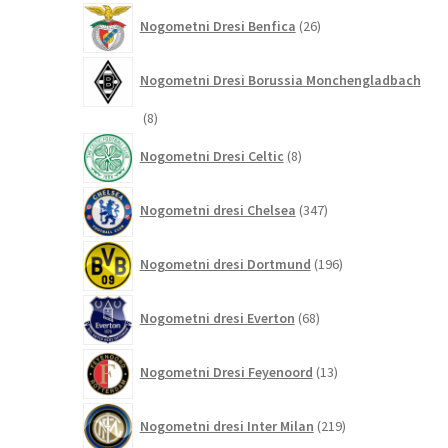
26
Nogometni Dresi Benfica
26
izdelkov
Nogometni Dresi Borussia Monchengladbach
8
8
izdelkov
8
Nogometni Dresi Celtic
8
izdelkov
347
Nogometni dresi Chelsea
347
izdelkov
196
Nogometni dresi Dortmund
196
izdelkov
68
Nogometni dresi Everton
68
izdelkov
13
Nogometni Dresi Feyenoord
13
izdelkov
219
Nogometni dresi Inter Milan
219
izdelkov