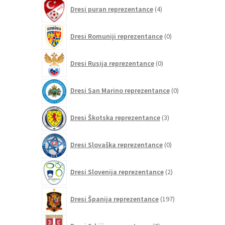
4
Dresi puran reprezentance
4
izdelki
0
Dresi Romuniji reprezentance
0
izdelkov
0
Dresi Rusija reprezentance
0
izdelkov
0
Dresi San Marino reprezentance
0
izdelkov
3
Dresi Škotska reprezentance
3
izdelki
0
Dresi Slovaška reprezentance
0
izdelkov
2
Dresi Slovenija reprezentance
2
izdelka
197
Dresi Španija reprezentance
197
izdelkov
0