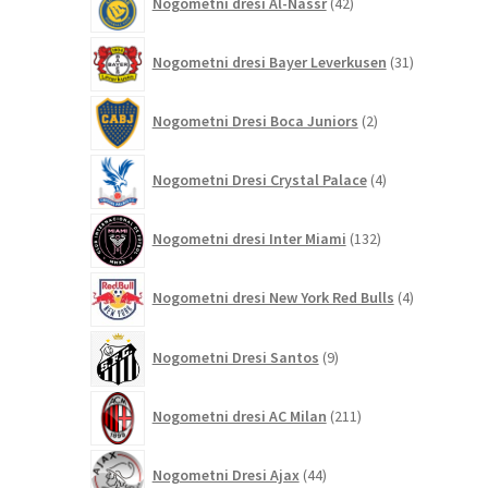
Nogometni dresi Al-Nassr
42
izdelkov
31
Nogometni dresi Bayer Leverkusen
31
izdelkov
2
Nogometni Dresi Boca Juniors
2
izdelka
4
Nogometni Dresi Crystal Palace
4
izdelki
132
Nogometni dresi Inter Miami
132
izdelkov
4
Nogometni dresi New York Red Bulls
4
izdelki
9
Nogometni Dresi Santos
9
izdelkov
211
Nogometni dresi AC Milan
211
izdelkov
44
Nogometni Dresi Ajax
44
izdelkov