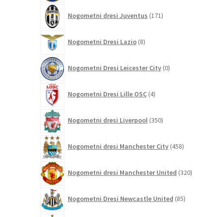
171
Nogometni dresi Juventus
171
izdelkov
8
Nogometni Dresi Lazio
8
izdelkov
0
Nogometni Dresi Leicester City
0
izdelkov
4
Nogometni Dresi Lille OSC
4
izdelki
350
Nogometni dresi Liverpool
350
izdelkov
458
Nogometni dresi Manchester City
458
izdelkov
320
Nogometni dresi Manchester United
320
izdelkov
85
Nogometni Dresi Newcastle United
85
izdelkov