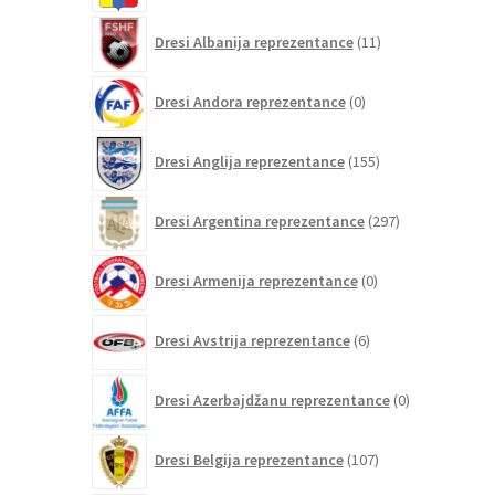
11
Dresi Albanija reprezentance
11
izdelkov
0
Dresi Andora reprezentance
0
izdelkov
155
Dresi Anglija reprezentance
155
izdelkov
297
Dresi Argentina reprezentance
297
izdelkov
0
Dresi Armenija reprezentance
0
izdelkov
6
Dresi Avstrija reprezentance
6
izdelkov
0
Dresi Azerbajdžanu reprezentance
0
izdelkov
107
Dresi Belgija reprezentance
107
izdelkov