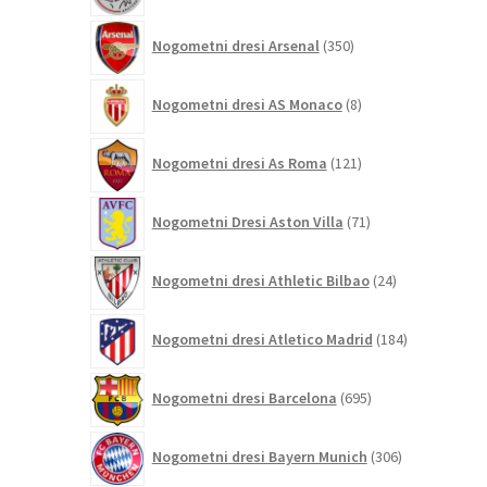
350
Nogometni dresi Arsenal
350
izdelkov
8
Nogometni dresi AS Monaco
8
izdelkov
121
Nogometni dresi As Roma
121
izdelkov
71
Nogometni Dresi Aston Villa
71
izdelkov
24
Nogometni dresi Athletic Bilbao
24
izdelkov
184
Nogometni dresi Atletico Madrid
184
izdelkov
695
Nogometni dresi Barcelona
695
izdelkov
306
Nogometni dresi Bayern Munich
306
izdelkov