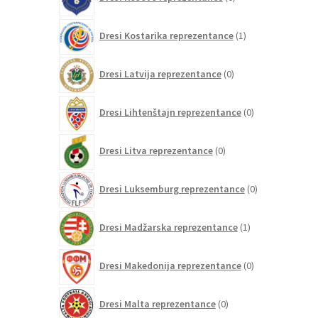
izdelkov
1
Dresi Kostarika reprezentance
1
izdelek
0
Dresi Latvija reprezentance
0
izdelkov
0
Dresi Lihtenštajn reprezentance
0
izdelkov
0
Dresi Litva reprezentance
0
izdelkov
0
Dresi Luksemburg reprezentance
0
izdelkov
1
Dresi Madžarska reprezentance
1
izdelek
0
Dresi Makedonija reprezentance
0
izdelkov
0
Dresi Malta reprezentance
0
izdelkov