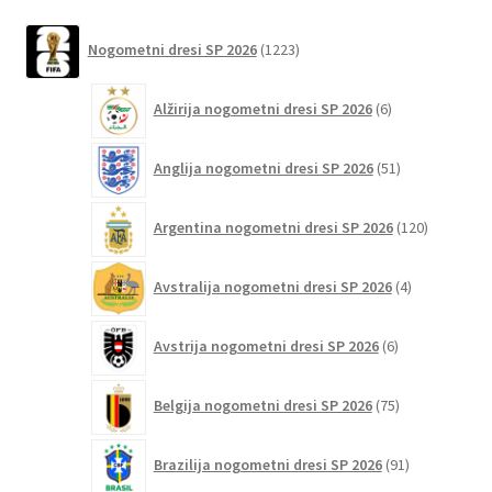
več
različic.
1223
Nogometni dresi SP 2026
1223
izdelkov
Možnosti
lahko
6
Alžirija nogometni dresi SP 2026
6
izberete
izdelkov
na
51
Anglija nogometni dresi SP 2026
51
strani
izdelkov
izdelka
120
Argentina nogometni dresi SP 2026
120
izdelkov
4
Avstralija nogometni dresi SP 2026
4
izdelki
6
Avstrija nogometni dresi SP 2026
6
izdelkov
75
Belgija nogometni dresi SP 2026
75
izdelkov
91
Brazilija nogometni dresi SP 2026
91
izdelkov