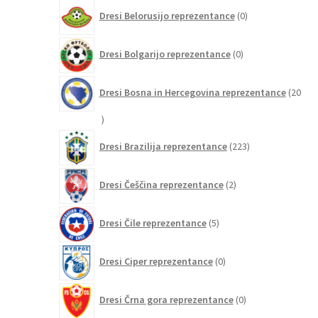
0
Dresi Belorusijo reprezentance
0
izdelkov
0
Dresi Bolgarijo reprezentance
0
izdelkov
Dresi Bosna in Hercegovina reprezentance
20
20
izdelkov
223
Dresi Brazilija reprezentance
223
izdelkov
2
Dresi Češčina reprezentance
2
izdelka
5
Dresi Čile reprezentance
5
izdelkov
0
Dresi Ciper reprezentance
0
izdelkov
0
Dresi Črna gora reprezentance
0
izdelkov