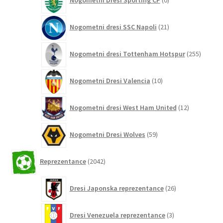
izdelkov
21
Nogometni dresi SSC Napoli
21
izdelkov
255
Nogometni dresi Tottenham Hotspur
255
izdelko
10
Nogometni Dresi Valencia
10
izdelkov
12
Nogometni dresi West Ham United
12
izdelkov
59
Nogometni Dresi Wolves
59
izdelkov
2042
Reprezentance
2042
izdelkov
26
Dresi Japonska reprezentance
26
izdelkov
3
Dresi Venezuela reprezentance
3
izdelki