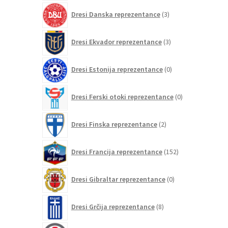
3
Dresi Danska reprezentance
3
izdelki
3
Dresi Ekvador reprezentance
3
izdelki
0
Dresi Estonija reprezentance
0
izdelkov
0
Dresi Ferski otoki reprezentance
0
izdelkov
2
Dresi Finska reprezentance
2
izdelka
152
Dresi Francija reprezentance
152
izdelkov
0
Dresi Gibraltar reprezentance
0
izdelkov
8
Dresi Grčija reprezentance
8
izdelkov
0