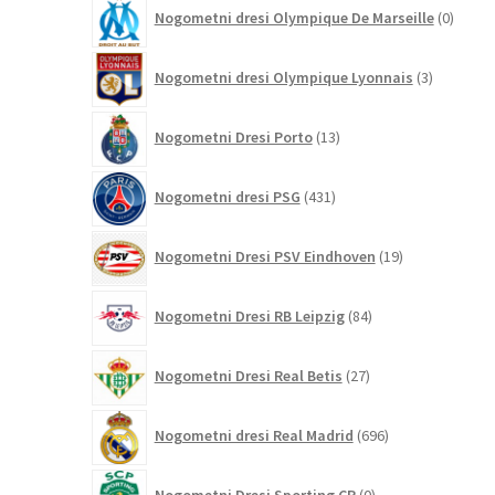
0
Nogometni dresi Olympique De Marseille
0
izdelk
3
Nogometni dresi Olympique Lyonnais
3
izdelki
13
Nogometni Dresi Porto
13
izdelkov
431
Nogometni dresi PSG
431
izdelkov
19
Nogometni Dresi PSV Eindhoven
19
izdelkov
84
Nogometni Dresi RB Leipzig
84
izdelkov
27
Nogometni Dresi Real Betis
27
izdelkov
696
Nogometni dresi Real Madrid
696
izdelkov
0
Nogometni Dresi Sporting CP
0