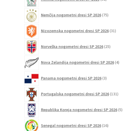
izdelkov
75
Nemčija nogometni dresi SP 2026
75
izdelkov
31
Nizozemska nogometni dresi SP 2026
31
izdelkov
25
Norveška nogometni dresi SP 2026
25
izdelkov
4
Nova Zelandija nogometni dresi SP 2026
4
izdelki
3
Panama nogometni dresi SP 2026
3
izdelki
131
Portugalska nogometni dresi SP 2026
131
izdelko
5
Republika Koreja nogometni dresi SP 2026
5
izdel
16
Senegal nogometni dresi SP 2026
16
izdelkov