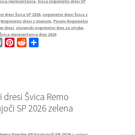
Švica reprezentance
,
Švica nogometni dresi SP
i dresi Švica SP 2026
,
nogometni dresi Švica z
,
Nogometni dresi z imenom
,
Poceni Nogometni
er dresi
,
slovenski nogometni dres za otroke
,
Švica reprezentanca dres 2026
E
Pi
R
S
m
nt
e
h
ai
er
d
ar
l
es
di
e
t
t
 dresi Švica Remo
ujoči SP 2026 zelena
Remo Freuler #8 Gostujoči SP 2026
v zeleni