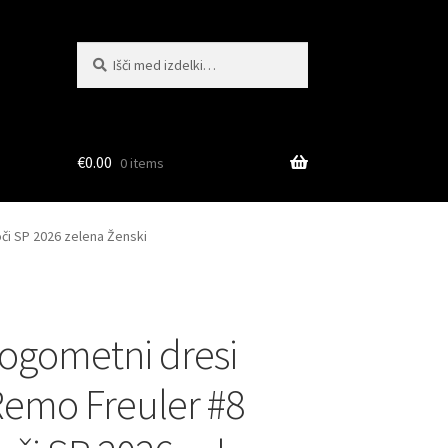
Išči:
Iskanje
€
0.00
0 items
či SP 2026 zelena Ženski
ogometni dresi
Remo Freuler #8