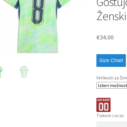
Gostuj
Ženski
€
34.00
Size Chart
Velikosti za Žen
Tiskom
(
+
€
5.95
)