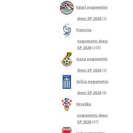
izdelkov
Egipt nogometni
2
dresi SP 2026
2
izdelka
Francija
nogometni dresi
103
SP 2026
103
izdelki
Gana nogometni
2
dresi SP 2026
2
izdelka
Grčija nogometni
8
dresi SP 2026
8
izdelkov
Hrvaška
nogometni dresi
47
SP 2026
47
izdelkov