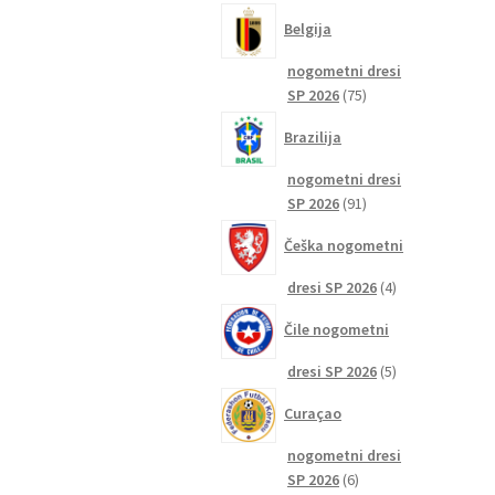
izdelkov
Belgija
nogometni dresi
75
SP 2026
75
izdelkov
Brazilija
nogometni dresi
91
SP 2026
91
izdelkov
Češka nogometni
4
dresi SP 2026
4
izdelki
Čile nogometni
5
dresi SP 2026
5
izdelkov
Curaçao
nogometni dresi
6
SP 2026
6