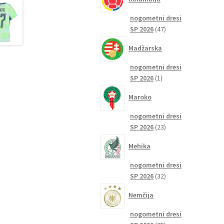
nogometni dresi
47
SP 2026
47
izdelkov
Madžarska
nogometni dresi
1
SP 2026
1
izdelek
Maroko
nogometni dresi
23
SP 2026
23
izdelkov
Mehika
nogometni dresi
32
SP 2026
32
izdelkov
Nemčija
nogometni dresi