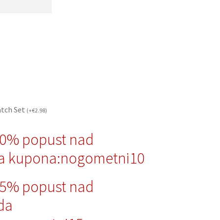
atch Set
(
+
€
2.98
)
10% popust nad
a kupona:nogometni10
15% popust nad
da