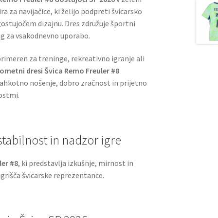
ra za navijačice, ki želijo podpreti švicarsko
stujočem dizajnu. Dres združuje športni
log za vsakodnevno uporabo.
rimeren za treninge, rekreativno igranje ali
ometni dresi Švica Remo Freuler #8
hkotno nošenje, dobro zračnost in prijetno
ostmi.
tabilnost in nadzor igre
er #8
, ki predstavlja izkušnje, mirnost in
 igrišča švicarske reprezentance.