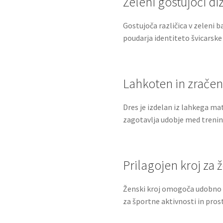
Zeleni gostujoči di
Gostujoča različica v zeleni b
poudarja identiteto švicarsk
Lahkoten in zračen
Dres je izdelan iz lahkega mat
zagotavlja udobje med trenin
Prilagojen kroj za 
Ženski kroj omogoča udobno p
za športne aktivnosti in prost