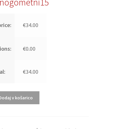
nogometni15
rice:
€34.00
ions:
€0.00
al:
€34.00
Dodaj v košarico