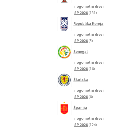
nogometni dresi
131
SP 2026
131
izdelkov
Republika Koreja
nogometni dresi
5
SP 2026
5
izdelkov
Senegal
nogometni dresi
16
SP 2026
16
izdelkov
Škotska
nogometni dresi
6
SP 2026
6
izdelkov
Španija
nogometni dresi
124
SP 2026
124