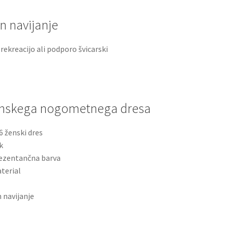
n navijanje
rekreacijo ali podporo švicarski
ženskega nogometnega dresa
6 ženski dres
k
rezentančna barva
terial
 navijanje