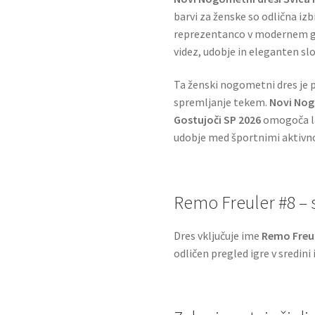
barvi za ženske so odlična izbi
reprezentanco v modernem go
videz, udobje in eleganten s
Ta ženski nogometni dres je p
spremljanje tekem.
Novi Nog
Gostujoči SP 2026
omogoča la
udobje med športnimi aktivn
Remo Freuler #8 – s
Dres vključuje ime
Remo Freul
odličen pregled igre v sredini