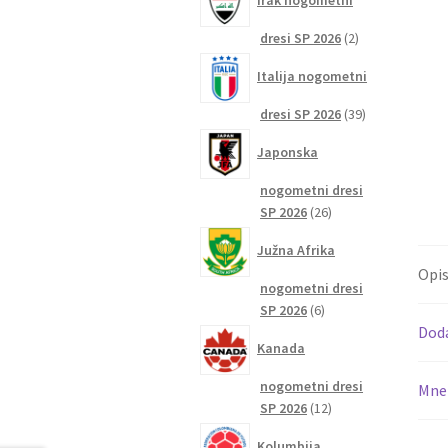
Irak nogometni
2
dresi SP 2026
2
izdelka
Italija nogometni
39
dresi SP 2026
39
izdelkov
Japonska
nogometni dresi
26
SP 2026
26
izdelkov
Južna Afrika
Opi
nogometni dresi
6
SP 2026
6
izdelkov
Dod
Kanada
nogometni dresi
Mnen
12
SP 2026
12
izdelkov
Kolumbija