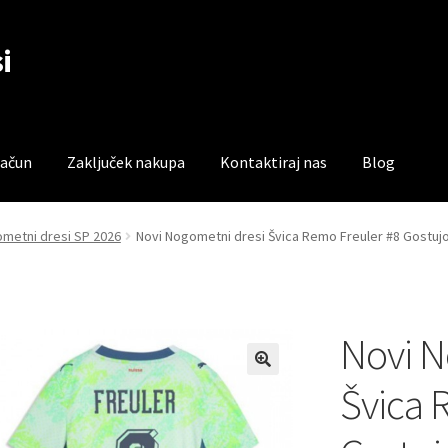
i
račun
Zaključek nakupa
Kontaktiraj nas
Blog
čun
Trgovina
Zaključek nakupa
ometni dresi SP 2026
Novi Nogometni dresi Švica Remo Freuler #8 Gostujo
Novi N
Švica 