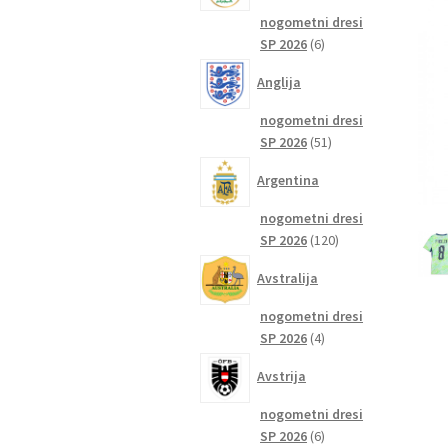
nogometni dresi
6
SP 2026
6
izdelkov
Anglija
nogometni dresi
51
SP 2026
51
izdelkov
Argentina
nogometni dresi
120
SP 2026
120
izdelkov
Avstralija
nogometni dresi
4
SP 2026
4
izdelki
Avstrija
nogometni dresi
6
SP 2026
6