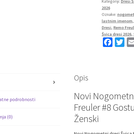
Kategoriji:
Dresi 
Freuler
2026
#8
Oznake:
nogometn
Gostujoči
lastnim imenom
SP
Dresi
,
Remo Freul
2026
Švica dresi 2026
,
zelena
Fa
T
Ženski
ce
wi
količina
b
tt
o
er
Opis
o
s
k
Novi Nogometni
atne podrobnosti
Freuler #8 Gost
Ženski
ja (0)
Novi Nogometni dresi Švica 