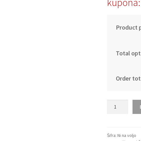
kupona:
Product p
Total opt
Order tot
Novi
Nogometni
dresi
Švica
Remo
Šifra:
Ni na voljo