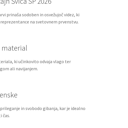
zajn Švica SP 2026
arvi prinaša sodoben in osvežujoč videz, ki
e reprezentance na svetovnem prvenstvu.
 material
eriala, ki učinkovito odvaja vlago ter
gom ali navijanjem.
ženske
rileganje in svobodo gibanja, kar je idealno
i čas.