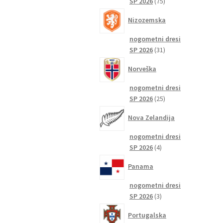
75
SP 2026
75
izdelkov
Nizozemska
nogometni dresi
31
SP 2026
31
izdelkov
Norveška
nogometni dresi
25
SP 2026
25
izdelkov
Nova Zelandija
nogometni dresi
4
SP 2026
4
izdelki
Panama
nogometni dresi
3
SP 2026
3
izdelki
Portugalska