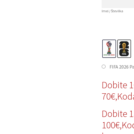
Imei / Številka
FIFA 2026 P
Dobite 
70€,Kod
Dobite 
100€,Ko