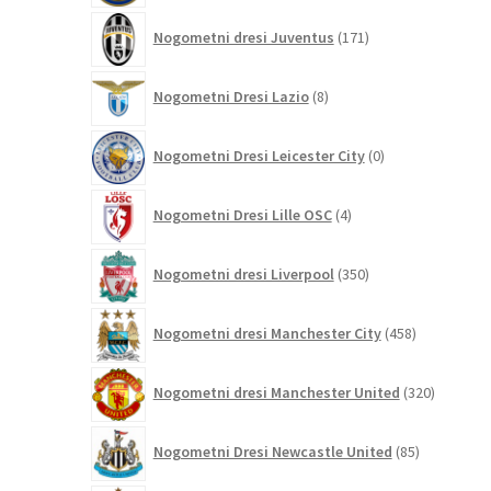
171
Nogometni dresi Juventus
171
izdelkov
8
Nogometni Dresi Lazio
8
izdelkov
0
Nogometni Dresi Leicester City
0
izdelkov
4
Nogometni Dresi Lille OSC
4
izdelki
350
Nogometni dresi Liverpool
350
izdelkov
458
Nogometni dresi Manchester City
458
izdelkov
320
Nogometni dresi Manchester United
320
izdelkov
85
Nogometni Dresi Newcastle United
85
izdelkov