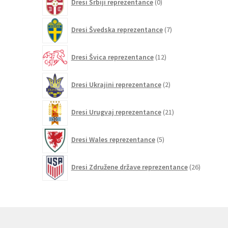
Dresi Srbiji reprezentance
0
izdelkov
7
Dresi Švedska reprezentance
7
izdelkov
12
Dresi Švica reprezentance
12
izdelkov
2
Dresi Ukrajini reprezentance
2
izdelka
21
Dresi Urugvaj reprezentance
21
izdelkov
5
Dresi Wales reprezentance
5
izdelkov
26
Dresi Združene države reprezentance
26
izdelkov