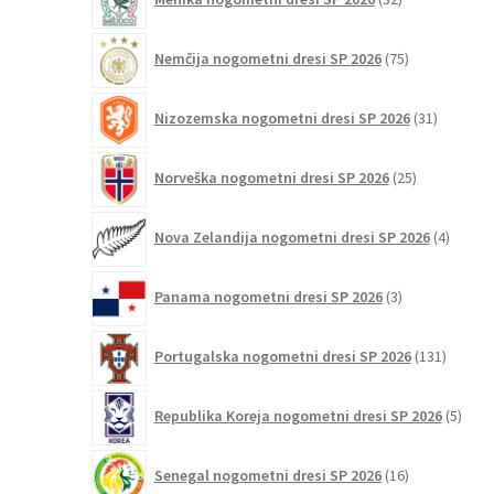
izdelkov
75
Nemčija nogometni dresi SP 2026
75
izdelkov
31
Nizozemska nogometni dresi SP 2026
31
izdelkov
25
Norveška nogometni dresi SP 2026
25
izdelkov
4
Nova Zelandija nogometni dresi SP 2026
4
izdelki
3
Panama nogometni dresi SP 2026
3
izdelki
131
Portugalska nogometni dresi SP 2026
131
izdelko
5
Republika Koreja nogometni dresi SP 2026
5
izdel
16
Senegal nogometni dresi SP 2026
16
izdelkov