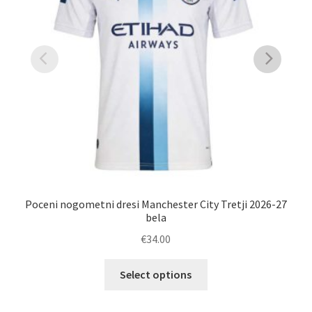
Poceni nogometni dresi Manchester City Tretji 2026-27
Ma
bela
€
34.00
Ta
Select options
izdelek
ima