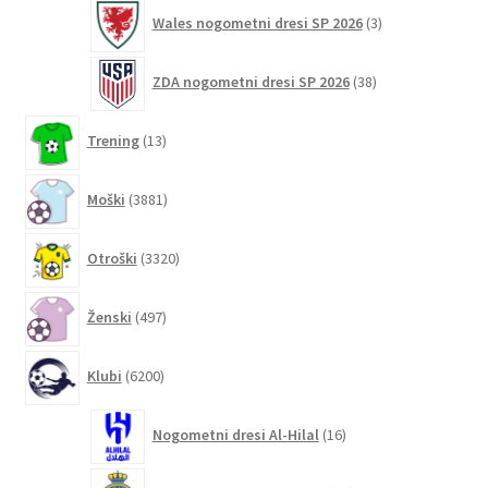
3
Wales nogometni dresi SP 2026
3
izdelki
38
ZDA nogometni dresi SP 2026
38
izdelkov
13
Trening
13
izdelkov
3881
Moški
3881
izdelkov
3320
Otroški
3320
izdelkov
497
Ženski
497
izdelkov
6200
Klubi
6200
izdelkov
16
Nogometni dresi Al-Hilal
16
izdelkov
42