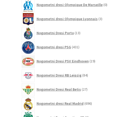
0
Nogometni dresi Olympique De Marseille
0
izdelk
3
Nogometni dresi Olympique Lyonnais
3
izdelki
13
Nogometni Dresi Porto
13
izdelkov
431
Nogometni dresi PSG
431
izdelkov
19
Nogometni Dresi PSV Eindhoven
19
izdelkov
84
Nogometni Dresi RB Leipzig
84
izdelkov
27
Nogometni Dresi Real Betis
27
izdelkov
696
Nogometni dresi Real Madrid
696
izdelkov
0