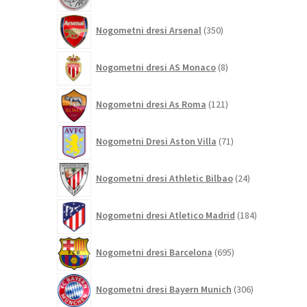
350
Nogometni dresi Arsenal
350
izdelkov
8
Nogometni dresi AS Monaco
8
izdelkov
121
Nogometni dresi As Roma
121
izdelkov
71
Nogometni Dresi Aston Villa
71
izdelkov
24
Nogometni dresi Athletic Bilbao
24
izdelkov
184
Nogometni dresi Atletico Madrid
184
izdelkov
695
Nogometni dresi Barcelona
695
izdelkov
306
Nogometni dresi Bayern Munich
306
izdelkov