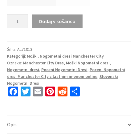
Novo
Dodaj v košarico
Nogometni
Dresi
za
ekipe
Šifra:
AL71013
Kategoriji:
Moški
,
Nogometni dresi Manchester City
Manchester
Oznake:
Manchester City Dres
,
Moški Nogometni dresi
,
City
Nogometni dresi
,
Poceni Nogometni Dresi
,
Poceni Nogometni
Domači
dresi Manchester City z lastnim imenom online
,
Slovenski
2023-
Nogometni Dresi
24
Fa
T
E
Pi
R
S
modra
ce
wi
m
nt
e
h
Dolgi
b
tt
ai
er
d
ar
Rokav
o
er
l
es
di
e
količina
Opis
o
t
t