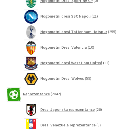
Nogometni Dresi Sporting CP
0
izdelkov
21
Nogometni dresi SSC Napoli
21
izdelkov
255
Nogometni dresi Tottenham Hotspur
255
izdelko
10
Nogometni Dresi Valencia
10
izdelkov
12
Nogometni dresi West Ham United
12
izdelkov
59
Nogometni Dresi Wolves
59
izdelkov
2042
Reprezentance
2042
izdelkov
26
Dresi Japonska reprezentance
26
izdelkov
3
Dresi Venezuela reprezentance
3
izdelki