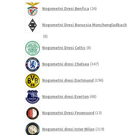
26
Nogometni Dresi Benfica
26
izdelkov
Nogometni Dresi Borussia Monchengladbach
8
8
izdelkov
8
Nogometni Dresi Celtic
8
izdelkov
347
Nogometni dresi Chelsea
347
izdelkov
196
Nogometni dresi Dortmund
196
izdelkov
68
Nogometni dresi Everton
68
izdelkov
13
Nogometni Dresi Feyenoord
13
izdelkov
219
Nogometni dresi Inter Milan
219
izdelkov