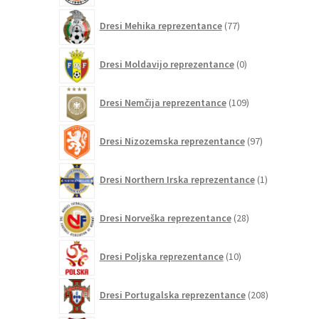
77
Dresi Mehika reprezentance
77
izdelkov
0
Dresi Moldavijo reprezentance
0
izdelkov
109
Dresi Nemčija reprezentance
109
izdelkov
97
Dresi Nizozemska reprezentance
97
izdelkov
1
Dresi Northern Irska reprezentance
1
izdelek
28
Dresi Norveška reprezentance
28
izdelkov
10
Dresi Poljska reprezentance
10
izdelkov
208
Dresi Portugalska reprezentance
208
izdelkov