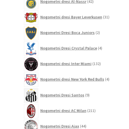
Nogometni dresi Al-Nassr
42
izdelkov
31
Nogometni dresi Bayer Leverkusen
31
izdelkov
2
Nogometni Dresi Boca Juniors
2
izdelka
4
Nogometni Dresi Crystal Palace
4
izdelki
132
Nogometni dresi Inter Miami
132
izdelkov
4
Nogometni dresi New York Red Bulls
4
izdelki
9
Nogometni Dresi Santos
9
izdelkov
211
Nogometni dresi AC Milan
211
izdelkov
44
Nogometni Dresi Ajax
44
izdelkov