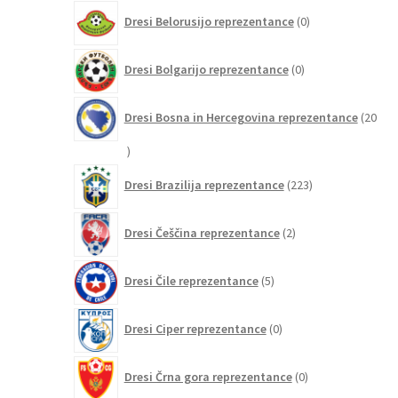
0
Dresi Belorusijo reprezentance
0
izdelkov
0
Dresi Bolgarijo reprezentance
0
izdelkov
Dresi Bosna in Hercegovina reprezentance
20
20
izdelkov
223
Dresi Brazilija reprezentance
223
izdelkov
2
Dresi Češčina reprezentance
2
izdelka
5
Dresi Čile reprezentance
5
izdelkov
0
Dresi Ciper reprezentance
0
izdelkov
0
Dresi Črna gora reprezentance
0
izdelkov