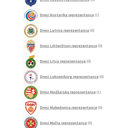
izdelkov
1
Dresi Kostarika reprezentance
1
izdelek
0
Dresi Latvija reprezentance
0
izdelkov
0
Dresi Lihtenštajn reprezentance
0
izdelkov
0
Dresi Litva reprezentance
0
izdelkov
0
Dresi Luksemburg reprezentance
0
izdelkov
1
Dresi Madžarska reprezentance
1
izdelek
0
Dresi Makedonija reprezentance
0
izdelkov
0
Dresi Malta reprezentance
0
izdelkov