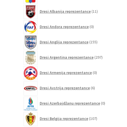
11
Dresi Albanija reprezentance
11
izdelkov
0
Dresi Andora reprezentance
0
izdelkov
155
Dresi Anglija reprezentance
155
izdelkov
297
Dresi Argentina reprezentance
297
izdelkov
0
Dresi Armenija reprezentance
0
izdelkov
6
Dresi Avstrija reprezentance
6
izdelkov
0
Dresi Azerbajdžanu reprezentance
0
izdelkov
107
Dresi Belgija reprezentance
107
izdelkov