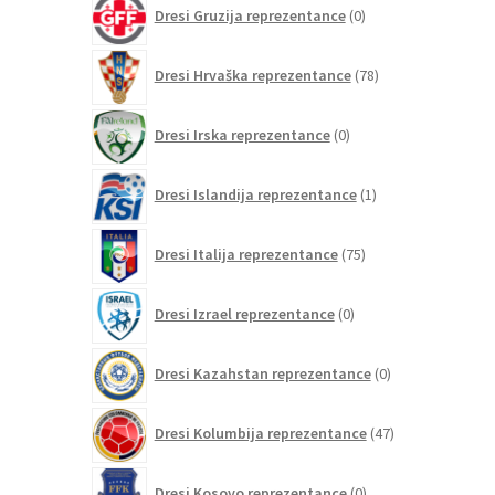
0
Dresi Gruzija reprezentance
0
izdelkov
78
Dresi Hrvaška reprezentance
78
izdelkov
0
Dresi Irska reprezentance
0
izdelkov
1
Dresi Islandija reprezentance
1
izdelek
75
Dresi Italija reprezentance
75
izdelkov
0
Dresi Izrael reprezentance
0
izdelkov
0
Dresi Kazahstan reprezentance
0
izdelkov
47
Dresi Kolumbija reprezentance
47
izdelkov
0
Dresi Kosovo reprezentance
0