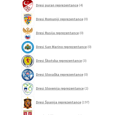
4
Dresi puran reprezentance
4
izdelki
0
Dresi Romuniji reprezentance
0
izdelkov
0
Dresi Rusija reprezentance
0
izdelkov
0
Dresi San Marino reprezentance
0
izdelkov
3
Dresi Škotska reprezentance
3
izdelki
0
Dresi Slovaška reprezentance
0
izdelkov
2
Dresi Slovenija reprezentance
2
izdelka
197
Dresi Španija reprezentance
197
izdelkov
0