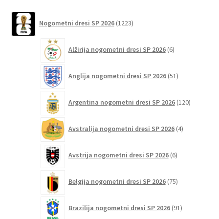
več
različic.
1223
Nogometni dresi SP 2026
1223
izdelkov
Možnosti
lahko
6
Alžirija nogometni dresi SP 2026
6
izberete
izdelkov
na
51
Anglija nogometni dresi SP 2026
51
strani
izdelkov
izdelka
120
Argentina nogometni dresi SP 2026
120
izdelkov
4
Avstralija nogometni dresi SP 2026
4
izdelki
6
Avstrija nogometni dresi SP 2026
6
izdelkov
75
Belgija nogometni dresi SP 2026
75
izdelkov
91
Brazilija nogometni dresi SP 2026
91
izdelkov