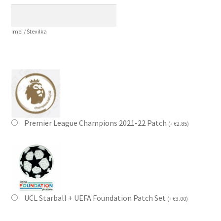
Imei / Številka
Premier League Champions 2021-22 Patch
(
+
€
2.85
)
UCL Starball + UEFA Foundation Patch Set
(
+
€
3.00
)