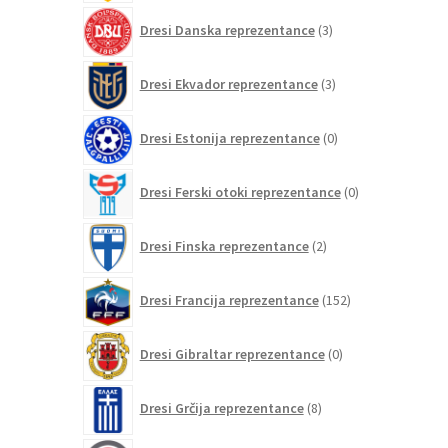
3
Dresi Danska reprezentance
3
izdelki
3
Dresi Ekvador reprezentance
3
izdelki
0
Dresi Estonija reprezentance
0
izdelkov
0
Dresi Ferski otoki reprezentance
0
izdelkov
2
Dresi Finska reprezentance
2
izdelka
152
Dresi Francija reprezentance
152
izdelkov
0
Dresi Gibraltar reprezentance
0
izdelkov
8
Dresi Grčija reprezentance
8
izdelkov