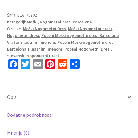
dresi
FC
Šifra:
BLA_70702
Kategoriji:
Moški
,
Nogometni dresi Barcelona
Barcelona
Oznake:
Moški Nogometni Dres
,
Moški Nogometni dresi
,
Domači
Nogometni dresi
,
Poceni Moški nogometni dresi Barcelona
2023
Vratar z lastnim imenom
,
Poceni Moški nogometni dresi
Kratek
Barcelona z lastnim imenom
,
Poceni Nogometni Dresi
,
Rokav
Slovenski Nogometni Dresi
+
Fa
T
E
Pi
R
S
Kratke
ce
wi
m
nt
e
h
hlače
b
tt
ai
er
d
ar
TERSTEGEN
o
er
l
es
di
e
1
Opis
količina
o
t
t
k
Dodatne podrobnosti
Mnenja (0)