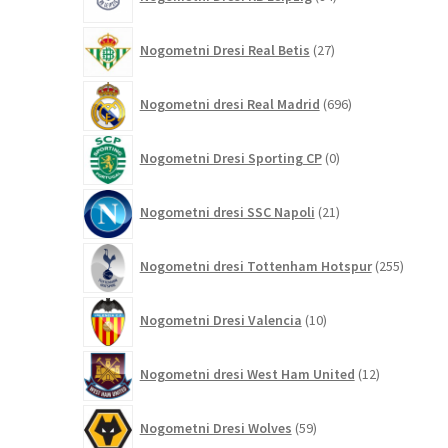
izdelkov
27
Nogometni Dresi Real Betis
27
izdelkov
696
Nogometni dresi Real Madrid
696
izdelkov
0
Nogometni Dresi Sporting CP
0
izdelkov
21
Nogometni dresi SSC Napoli
21
izdelkov
255
Nogometni dresi Tottenham Hotspur
255
izdelko
10
Nogometni Dresi Valencia
10
izdelkov
12
Nogometni dresi West Ham United
12
izdelkov
59
Nogometni Dresi Wolves
59
izdelkov