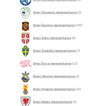
izdelkov
2
Dresi Slovenija reprezentance
2
izdelka
197
Dresi Španija reprezentance
197
izdelkov
0
Dresi Srbiji reprezentance
0
izdelkov
7
Dresi Švedska reprezentance
7
izdelkov
12
Dresi Švica reprezentance
12
izdelkov
2
Dresi Ukrajini reprezentance
2
izdelka
21
Dresi Urugvaj reprezentance
21
izdelkov
5
Dresi Wales reprezentance
5
izdelkov