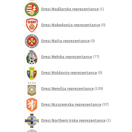
1
Dresi Madžarska reprezentance
1
izdelek
0
Dresi Makedonija reprezentance
0
izdelkov
0
Dresi Malta reprezentance
0
izdelkov
77
Dresi Mehika reprezentance
77
izdelkov
0
Dresi Moldavijo reprezentance
0
izdelkov
109
Dresi Nemčija reprezentance
109
izdelkov
97
Dresi Nizozemska reprezentance
97
izdelkov
1
Dresi Northern Irska reprezentance
1
izdelek