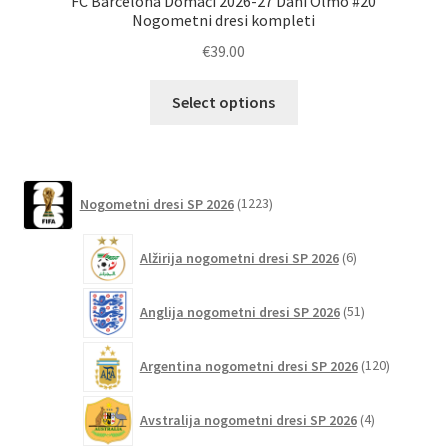
FC Barcelona Domači 2026-27 Dani Olmo #20
Po
Nogometni dresi kompleti
€
39.00
Ta
Select options
izdelek
ima
več
različic.
1223
Nogometni dresi SP 2026
1223
izdelkov
Možnosti
lahko
6
Alžirija nogometni dresi SP 2026
6
izberete
izdelkov
na
51
Anglija nogometni dresi SP 2026
51
strani
izdelkov
izdelka
120
Argentina nogometni dresi SP 2026
120
izdelkov
4
Avstralija nogometni dresi SP 2026
4
izdelki