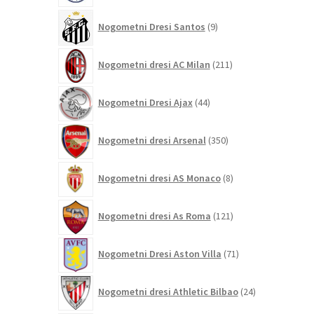
9
Nogometni Dresi Santos
9
izdelkov
211
Nogometni dresi AC Milan
211
izdelkov
44
Nogometni Dresi Ajax
44
izdelkov
350
Nogometni dresi Arsenal
350
izdelkov
8
Nogometni dresi AS Monaco
8
izdelkov
121
Nogometni dresi As Roma
121
izdelkov
71
Nogometni Dresi Aston Villa
71
izdelkov
24
Nogometni dresi Athletic Bilbao
24
izdelkov