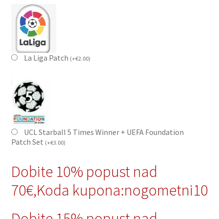
La Liga Patch
(
+
€
2.00
)
UCL Starball 5 Times Winner + UEFA Foundation
Patch Set
(
+
€
3.00
)
Dobite 10% popust nad
70€,Koda kupona:nogometni10
Dobite 15% popust nad