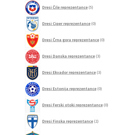
5
Dresi Čile reprezentance
5
izdelkov
0
Dresi Ciper reprezentance
0
izdelkov
0
Dresi Črna gora reprezentance
0
izdelkov
3
Dresi Danska reprezentance
3
izdelki
3
Dresi Ekvador reprezentance
3
izdelki
0
Dresi Estonija reprezentance
0
izdelkov
0
Dresi Ferski otoki reprezentance
0
izdelkov
2
Dresi Finska reprezentance
2
izdelka
152