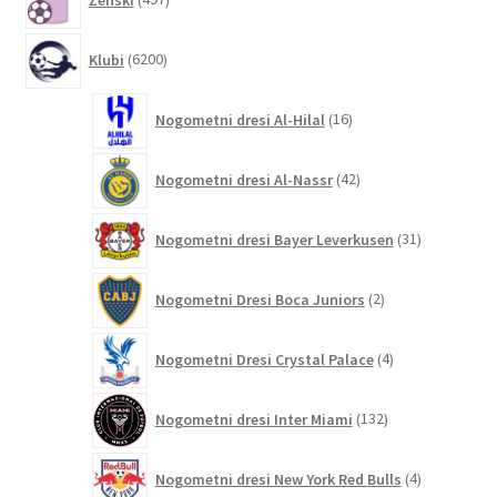
izdelkov
6200
Klubi
6200
izdelkov
16
Nogometni dresi Al-Hilal
16
izdelkov
42
Nogometni dresi Al-Nassr
42
izdelkov
31
Nogometni dresi Bayer Leverkusen
31
izdelkov
2
Nogometni Dresi Boca Juniors
2
izdelka
4
Nogometni Dresi Crystal Palace
4
izdelki
132
Nogometni dresi Inter Miami
132
izdelkov
4
Nogometni dresi New York Red Bulls
4
izdelki