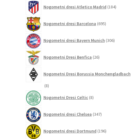
184
Nogometni dresi Atletico Madrid
184
izdelkov
695
Nogometni dresi Barcelona
695
izdelkov
306
Nogometni dresi Bayern Munich
306
izdelkov
26
Nogometni Dresi Benfica
26
izdelkov
Nogometni Dresi Borussia Monchengladbach
8
8
izdelkov
8
Nogometni Dresi Celtic
8
izdelkov
347
Nogometni dresi Chelsea
347
izdelkov
196
Nogometni dresi Dortmund
196
izdelkov