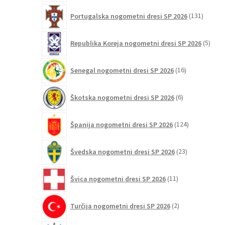
131
Portugalska nogometni dresi SP 2026
131
izdelko
5
Republika Koreja nogometni dresi SP 2026
5
izdel
16
Senegal nogometni dresi SP 2026
16
izdelkov
6
Škotska nogometni dresi SP 2026
6
izdelkov
124
Španija nogometni dresi SP 2026
124
izdelkov
23
Švedska nogometni dresi SP 2026
23
izdelkov
11
Švica nogometni dresi SP 2026
11
izdelkov
2
Turčija nogometni dresi SP 2026
2
izdelka