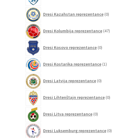
izdelkov
0
Dresi Kazahstan reprezentance
0
izdelkov
47
Dresi Kolumbija reprezentance
47
izdelkov
0
Dresi Kosovo reprezentance
0
izdelkov
1
Dresi Kostarika reprezentance
1
izdelek
0
Dresi Latvija reprezentance
0
izdelkov
0
Dresi Lihtenštajn reprezentance
0
izdelkov
0
Dresi Litva reprezentance
0
izdelkov
0
Dresi Luksemburg reprezentance
0
izdelkov