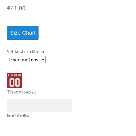
€
41.00
Size Chart
Velikosti za Moški
Tiskom
(
+
€
5.95
)
Imei / Številka