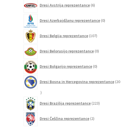
6
Dresi Avstrija reprezentance
6
izdelkov
0
Dresi Azerbajdžanu reprezentance
0
izdelkov
107
Dresi Belgija reprezentance
107
izdelkov
0
Dresi Belorusijo reprezentance
0
izdelkov
0
Dresi Bolgarijo reprezentance
0
izdelkov
Dresi Bosna in Hercegovina reprezentance
20
20
izdelkov
223
Dresi Brazilija reprezentance
223
izdelkov
2
Dresi Češčina reprezentance
2
izdelka