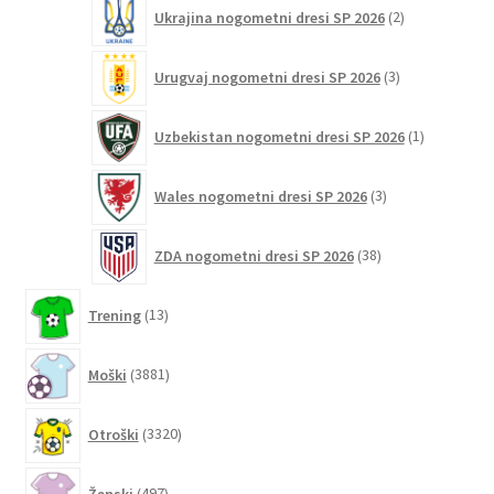
2
Ukrajina nogometni dresi SP 2026
2
izdelka
3
Urugvaj nogometni dresi SP 2026
3
izdelki
1
Uzbekistan nogometni dresi SP 2026
1
izdelek
3
Wales nogometni dresi SP 2026
3
izdelki
38
ZDA nogometni dresi SP 2026
38
izdelkov
13
Trening
13
izdelkov
3881
Moški
3881
izdelkov
3320
Otroški
3320
izdelkov
497
Ženski
497