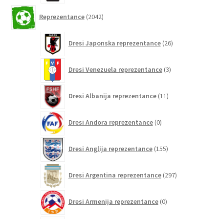
2042
Reprezentance
2042
izdelkov
26
Dresi Japonska reprezentance
26
izdelkov
3
Dresi Venezuela reprezentance
3
izdelki
11
Dresi Albanija reprezentance
11
izdelkov
0
Dresi Andora reprezentance
0
izdelkov
155
Dresi Anglija reprezentance
155
izdelkov
297
Dresi Argentina reprezentance
297
izdelkov
0
Dresi Armenija reprezentance
0
izdelkov