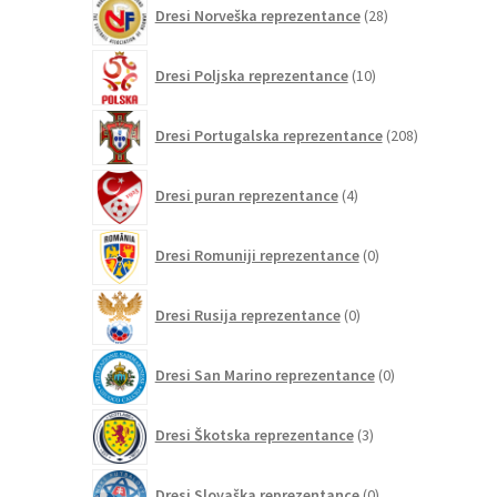
28
Dresi Norveška reprezentance
28
izdelkov
10
Dresi Poljska reprezentance
10
izdelkov
208
Dresi Portugalska reprezentance
208
izdelkov
4
Dresi puran reprezentance
4
izdelki
0
Dresi Romuniji reprezentance
0
izdelkov
0
Dresi Rusija reprezentance
0
izdelkov
0
Dresi San Marino reprezentance
0
izdelkov
3
Dresi Škotska reprezentance
3
izdelki
0
Dresi Slovaška reprezentance
0