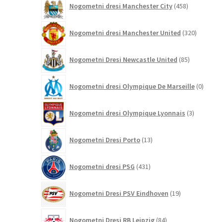
Nogometni dresi Manchester City
458
izdelkov
320
Nogometni dresi Manchester United
320
izdelkov
85
Nogometni Dresi Newcastle United
85
izdelkov
0
Nogometni dresi Olympique De Marseille
0
izdelk
3
Nogometni dresi Olympique Lyonnais
3
izdelki
13
Nogometni Dresi Porto
13
izdelkov
431
Nogometni dresi PSG
431
izdelkov
19
Nogometni Dresi PSV Eindhoven
19
izdelkov
84
Nogometni Dresi RB Leipzig
84