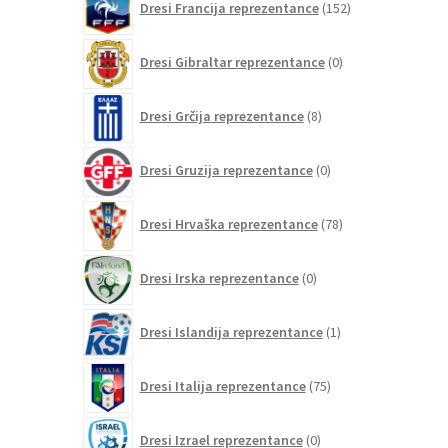
Dresi Francija reprezentance
152
izdelkov
0
Dresi Gibraltar reprezentance
0
izdelkov
8
Dresi Grčija reprezentance
8
izdelkov
0
Dresi Gruzija reprezentance
0
izdelkov
78
Dresi Hrvaška reprezentance
78
izdelkov
0
Dresi Irska reprezentance
0
izdelkov
1
Dresi Islandija reprezentance
1
izdelek
75
Dresi Italija reprezentance
75
izdelkov
0
Dresi Izrael reprezentance
0