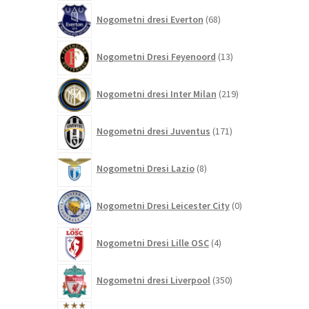
68
Nogometni dresi Everton
68
izdelkov
13
Nogometni Dresi Feyenoord
13
izdelkov
219
Nogometni dresi Inter Milan
219
izdelkov
171
Nogometni dresi Juventus
171
izdelkov
8
Nogometni Dresi Lazio
8
izdelkov
0
Nogometni Dresi Leicester City
0
izdelkov
4
Nogometni Dresi Lille OSC
4
izdelki
350
Nogometni dresi Liverpool
350
izdelkov
458