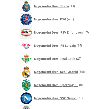
13
Nogometni Dresi Porto
13
izdelkov
431
Nogometni dresi PSG
431
izdelkov
19
Nogometni Dresi PSV Eindhoven
19
izdelkov
84
Nogometni Dresi RB Leipzig
84
izdelkov
27
Nogometni Dresi Real Betis
27
izdelkov
696
Nogometni dresi Real Madrid
696
izdelkov
0
Nogometni Dresi Sporting CP
0
izdelkov
21
Nogometni dresi SSC Napoli
21
izdelkov
255