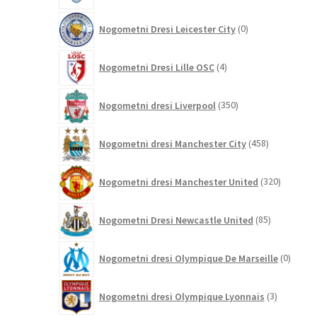
0
Nogometni Dresi Leicester City
0
izdelkov
4
Nogometni Dresi Lille OSC
4
izdelki
350
Nogometni dresi Liverpool
350
izdelkov
458
Nogometni dresi Manchester City
458
izdelkov
320
Nogometni dresi Manchester United
320
izdelkov
85
Nogometni Dresi Newcastle United
85
izdelkov
0
Nogometni dresi Olympique De Marseille
0
izdelk
3
Nogometni dresi Olympique Lyonnais
3
izdelki