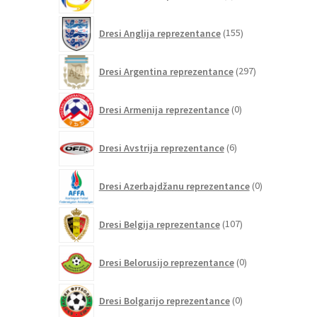
izdelkov
155
Dresi Anglija reprezentance
155
izdelkov
297
Dresi Argentina reprezentance
297
izdelkov
0
Dresi Armenija reprezentance
0
izdelkov
6
Dresi Avstrija reprezentance
6
izdelkov
0
Dresi Azerbajdžanu reprezentance
0
izdelkov
107
Dresi Belgija reprezentance
107
izdelkov
0
Dresi Belorusijo reprezentance
0
izdelkov
0
Dresi Bolgarijo reprezentance
0
izdelkov