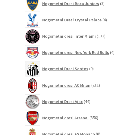
Nogometni Dresi Boca Juniors
2
izdelka
4
Nogometni Dresi Crystal Palace
4
izdelki
132
Nogometni dresi Inter Miami
132
izdelkov
4
Nogometni dresi New York Red Bulls
4
izdelki
9
Nogometni Dresi Santos
9
izdelkov
211
Nogometni dresi AC Milan
211
izdelkov
44
Nogometni Dresi Ajax
44
izdelkov
350
Nogometni dresi Arsenal
350
izdelkov
8
Nogometni dresi AS Monaco
8