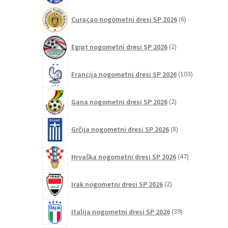
6
Curaçao nogometni dresi SP 2026
6
izdelkov
2
Egipt nogometni dresi SP 2026
2
izdelka
103
Francija nogometni dresi SP 2026
103
izdelki
2
Gana nogometni dresi SP 2026
2
izdelka
8
Grčija nogometni dresi SP 2026
8
izdelkov
47
Hrvaška nogometni dresi SP 2026
47
izdelkov
2
Irak nogometni dresi SP 2026
2
izdelka
39
Italija nogometni dresi SP 2026
39
izdelkov