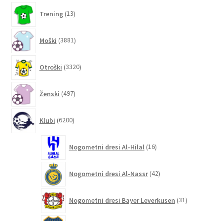
13
Trening
13
izdelkov
3881
Moški
3881
izdelkov
3320
Otroški
3320
izdelkov
497
Ženski
497
izdelkov
6200
Klubi
6200
izdelkov
16
Nogometni dresi Al-Hilal
16
izdelkov
42
Nogometni dresi Al-Nassr
42
izdelkov
31
Nogometni dresi Bayer Leverkusen
31
izdelkov
2