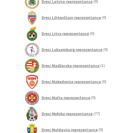
Dresi Latvija reprezentance
0
izdelkov
0
Dresi Lihtenštajn reprezentance
0
izdelkov
0
Dresi Litva reprezentance
0
izdelkov
0
Dresi Luksemburg reprezentance
0
izdelkov
1
Dresi Madžarska reprezentance
1
izdelek
0
Dresi Makedonija reprezentance
0
izdelkov
0
Dresi Malta reprezentance
0
izdelkov
77
Dresi Mehika reprezentance
77
izdelkov
0
Dresi Moldavijo reprezentance
0
izdelkov