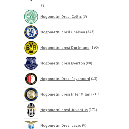
8
8
izdelkov
8
Nogometni Dresi Celtic
8
izdelkov
347
Nogometni dresi Chelsea
347
izdelkov
196
Nogometni dresi Dortmund
196
izdelkov
68
Nogometni dresi Everton
68
izdelkov
13
Nogometni Dresi Feyenoord
13
izdelkov
219
Nogometni dresi Inter Milan
219
izdelkov
171
Nogometni dresi Juventus
171
izdelkov
8
Nogometni Dresi Lazio
8
izdelkov