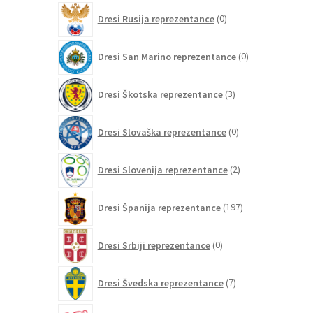
0
Dresi Rusija reprezentance
0
izdelkov
0
Dresi San Marino reprezentance
0
izdelkov
3
Dresi Škotska reprezentance
3
izdelki
0
Dresi Slovaška reprezentance
0
izdelkov
2
Dresi Slovenija reprezentance
2
izdelka
197
Dresi Španija reprezentance
197
izdelkov
0
Dresi Srbiji reprezentance
0
izdelkov
7
Dresi Švedska reprezentance
7
izdelkov
12