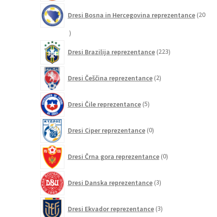
Dresi Bosna in Hercegovina reprezentance
20
20
izdelkov
223
Dresi Brazilija reprezentance
223
izdelkov
2
Dresi Češčina reprezentance
2
izdelka
5
Dresi Čile reprezentance
5
izdelkov
0
Dresi Ciper reprezentance
0
izdelkov
0
Dresi Črna gora reprezentance
0
izdelkov
3
Dresi Danska reprezentance
3
izdelki
3
Dresi Ekvador reprezentance
3
izdelki