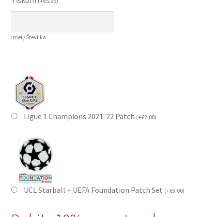
(
+
€
5.95
)
Imei / Številka
Ligue 1 Champions 2021-22 Patch
(
+
€
2.00
)
UCL Starball + UEFA Foundation Patch Set
(
+
€
3.00
)