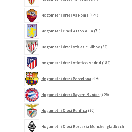
izdelkov
121
Nogometni dresi As Roma
121
izdelkov
71
Nogometni Dresi Aston Villa
71
izdelkov
24
Nogometni dresi Athletic Bilbao
24
izdelkov
184
Nogometni dresi Atletico Madrid
184
izdelkov
695
Nogometni dresi Barcelona
695
izdelkov
306
Nogometni dresi Bayern Munich
306
izdelkov
26
Nogometni Dresi Benfica
26
izdelkov
Nogometni Dresi Borussia Monchengladbach