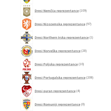
109
Dresi Nemčija reprezentance
109
izdelkov
97
Dresi Nizozemska reprezentance
97
izdelkov
1
Dresi Northern Irska reprezentance
1
izdelek
28
Dresi Norveška reprezentance
28
izdelkov
10
Dresi Poljska reprezentance
10
izdelkov
208
Dresi Portugalska reprezentance
208
izdelkov
4
Dresi puran reprezentance
4
izdelki
0
Dresi Romuniji reprezentance
0
izdelkov