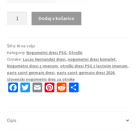
Otroški
Dodaj v košarico
dresi
Paris
Saint-
Germain
Šifra:
Ni na voljo
Kategoriji:
Nogometni dresi PSG
,
Otroški
PSG
Oznake:
Lucas Hernandez dresi
,
nogometni dresi komplet
,
Domači
Nogometni dresi z imenom
,
otroški dresi PSG z lastnim imenom
,
2025-
paris saint germain dresi
,
paris saint-germain dresi 2026
,
26
slovenski nogometni dres za otroke
Lucas
Fa
T
E
Pi
R
S
Hernandez
ce
wi
m
nt
e
h
21
b
tt
ai
er
d
ar
količina
o
er
l
es
di
e
Opis
o
t
t