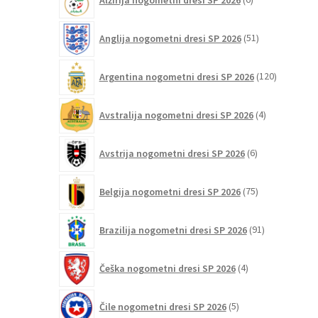
izberete
izdelkov
na
51
Anglija nogometni dresi SP 2026
51
strani
izdelkov
izdelka
120
Argentina nogometni dresi SP 2026
120
izdelkov
4
Avstralija nogometni dresi SP 2026
4
izdelki
6
Avstrija nogometni dresi SP 2026
6
izdelkov
75
Belgija nogometni dresi SP 2026
75
izdelkov
91
Brazilija nogometni dresi SP 2026
91
izdelkov
4
Češka nogometni dresi SP 2026
4
izdelki
5
Čile nogometni dresi SP 2026
5
izdelkov