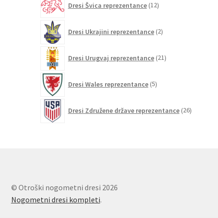
Dresi Švica reprezentance
12
izdelkov
2
Dresi Ukrajini reprezentance
2
izdelka
21
Dresi Urugvaj reprezentance
21
izdelkov
5
Dresi Wales reprezentance
5
izdelkov
26
Dresi Združene države reprezentance
26
izdelkov
© Otroški nogometni dresi 2026
Nogometni dresi kompleti
.