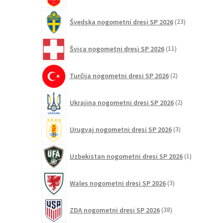
23
Švedska nogometni dresi SP 2026
23
izdelkov
11
Švica nogometni dresi SP 2026
11
izdelkov
2
Turčija nogometni dresi SP 2026
2
izdelka
2
Ukrajina nogometni dresi SP 2026
2
izdelka
3
Urugvaj nogometni dresi SP 2026
3
izdelki
1
Uzbekistan nogometni dresi SP 2026
1
izdelek
3
Wales nogometni dresi SP 2026
3
izdelki
38
ZDA nogometni dresi SP 2026
38
izdelkov