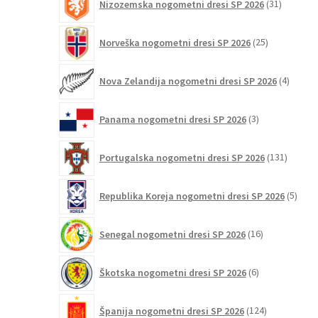
Nizozemska nogometni dresi SP 2026
31
izdelkov
25
Norveška nogometni dresi SP 2026
25
izdelkov
4
Nova Zelandija nogometni dresi SP 2026
4
izdelki
3
Panama nogometni dresi SP 2026
3
izdelki
131
Portugalska nogometni dresi SP 2026
131
izdelko
5
Republika Koreja nogometni dresi SP 2026
5
izdel
16
Senegal nogometni dresi SP 2026
16
izdelkov
6
Škotska nogometni dresi SP 2026
6
izdelkov
124
Španija nogometni dresi SP 2026
124
izdelkov