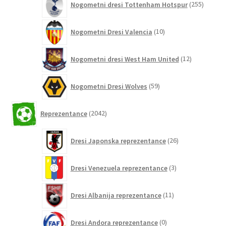
Nogometni dresi Tottenham Hotspur
255
izdelko
10
Nogometni Dresi Valencia
10
izdelkov
12
Nogometni dresi West Ham United
12
izdelkov
59
Nogometni Dresi Wolves
59
izdelkov
2042
Reprezentance
2042
izdelkov
26
Dresi Japonska reprezentance
26
izdelkov
3
Dresi Venezuela reprezentance
3
izdelki
11
Dresi Albanija reprezentance
11
izdelkov
0
Dresi Andora reprezentance
0