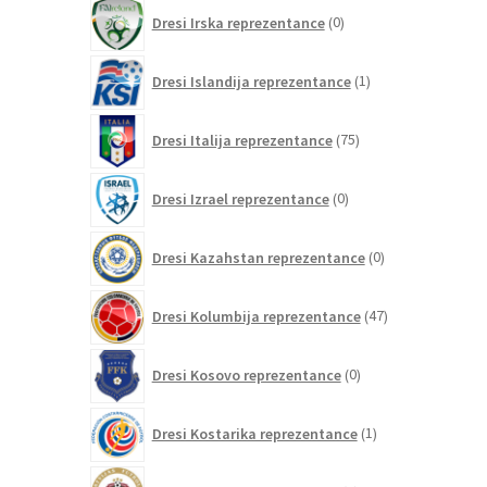
0
Dresi Irska reprezentance
0
izdelkov
1
Dresi Islandija reprezentance
1
izdelek
75
Dresi Italija reprezentance
75
izdelkov
0
Dresi Izrael reprezentance
0
izdelkov
0
Dresi Kazahstan reprezentance
0
izdelkov
47
Dresi Kolumbija reprezentance
47
izdelkov
0
Dresi Kosovo reprezentance
0
izdelkov
1
Dresi Kostarika reprezentance
1
izdelek
0