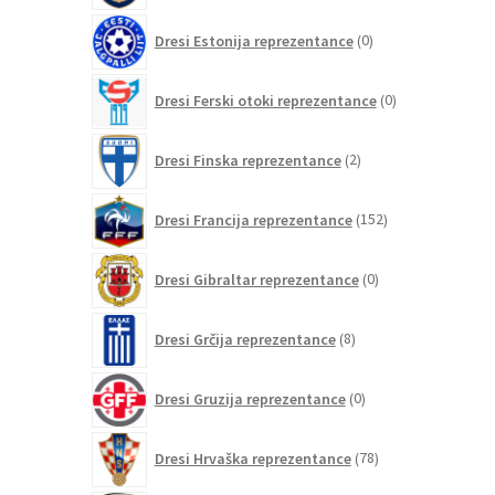
0
Dresi Estonija reprezentance
0
izdelkov
0
Dresi Ferski otoki reprezentance
0
izdelkov
2
Dresi Finska reprezentance
2
izdelka
152
Dresi Francija reprezentance
152
izdelkov
0
Dresi Gibraltar reprezentance
0
izdelkov
8
Dresi Grčija reprezentance
8
izdelkov
0
Dresi Gruzija reprezentance
0
izdelkov
78
Dresi Hrvaška reprezentance
78
izdelkov