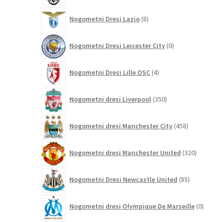
8
Nogometni Dresi Lazio
8
izdelkov
0
Nogometni Dresi Leicester City
0
izdelkov
4
Nogometni Dresi Lille OSC
4
izdelki
350
Nogometni dresi Liverpool
350
izdelkov
458
Nogometni dresi Manchester City
458
izdelkov
320
Nogometni dresi Manchester United
320
izdelkov
85
Nogometni Dresi Newcastle United
85
izdelkov
0
Nogometni dresi Olympique De Marseille
0
izdelk