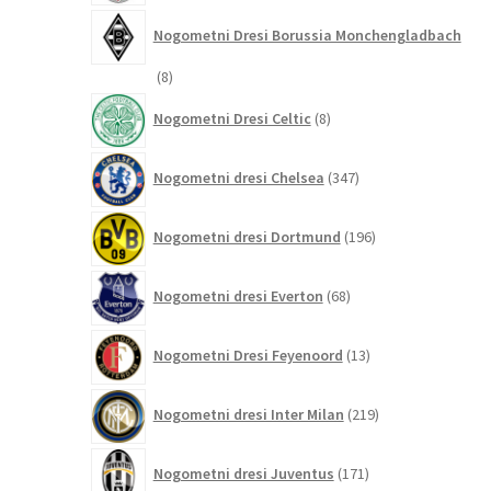
Nogometni Dresi Borussia Monchengladbach
8
8
izdelkov
8
Nogometni Dresi Celtic
8
izdelkov
347
Nogometni dresi Chelsea
347
izdelkov
196
Nogometni dresi Dortmund
196
izdelkov
68
Nogometni dresi Everton
68
izdelkov
13
Nogometni Dresi Feyenoord
13
izdelkov
219
Nogometni dresi Inter Milan
219
izdelkov
171
Nogometni dresi Juventus
171
izdelkov