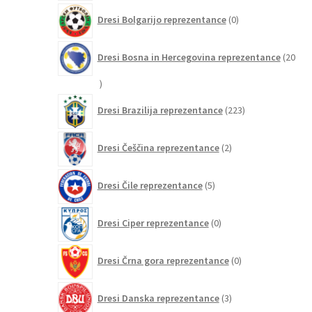
0
Dresi Bolgarijo reprezentance
0
izdelkov
Dresi Bosna in Hercegovina reprezentance
20
20
izdelkov
223
Dresi Brazilija reprezentance
223
izdelkov
2
Dresi Češčina reprezentance
2
izdelka
5
Dresi Čile reprezentance
5
izdelkov
0
Dresi Ciper reprezentance
0
izdelkov
0
Dresi Črna gora reprezentance
0
izdelkov
3
Dresi Danska reprezentance
3
izdelki