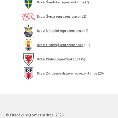
Dresi Švedska reprezentance
7
izdelkov
12
Dresi Švica reprezentance
12
izdelkov
2
Dresi Ukrajini reprezentance
2
izdelka
21
Dresi Urugvaj reprezentance
21
izdelkov
5
Dresi Wales reprezentance
5
izdelkov
26
Dresi Združene države reprezentance
26
izdelkov
© Otroški nogometni dresi 2026