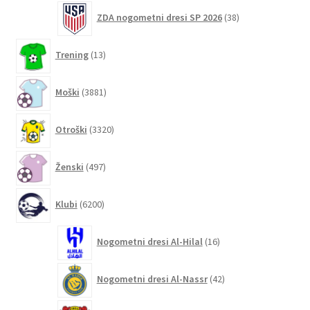
38
ZDA nogometni dresi SP 2026
38
izdelkov
13
Trening
13
izdelkov
3881
Moški
3881
izdelkov
3320
Otroški
3320
izdelkov
497
Ženski
497
izdelkov
6200
Klubi
6200
izdelkov
16
Nogometni dresi Al-Hilal
16
izdelkov
42
Nogometni dresi Al-Nassr
42
izdelkov
31