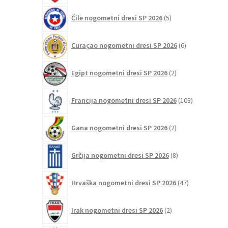
5
Čile nogometni dresi SP 2026
5
izdelkov
6
Curaçao nogometni dresi SP 2026
6
izdelkov
2
Egipt nogometni dresi SP 2026
2
izdelka
103
Francija nogometni dresi SP 2026
103
izdelki
2
Gana nogometni dresi SP 2026
2
izdelka
8
Grčija nogometni dresi SP 2026
8
izdelkov
47
Hrvaška nogometni dresi SP 2026
47
izdelkov
2
Irak nogometni dresi SP 2026
2
izdelka