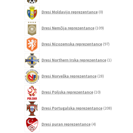
0
Dresi Moldavijo reprezentance
0
izdelkov
109
Dresi Nemčija reprezentance
109
izdelkov
97
Dresi Nizozemska reprezentance
97
izdelkov
1
Dresi Northern Irska reprezentance
1
izdelek
28
Dresi Norveška reprezentance
28
izdelkov
10
Dresi Poljska reprezentance
10
izdelkov
208
Dresi Portugalska reprezentance
208
izdelkov
4
Dresi puran reprezentance
4
izdelki