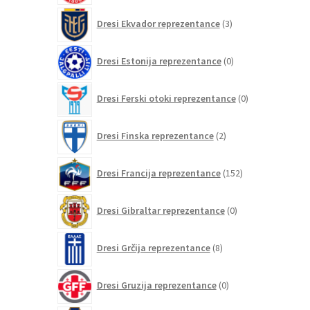
3
Dresi Ekvador reprezentance
3
izdelki
0
Dresi Estonija reprezentance
0
izdelkov
0
Dresi Ferski otoki reprezentance
0
izdelkov
2
Dresi Finska reprezentance
2
izdelka
152
Dresi Francija reprezentance
152
izdelkov
0
Dresi Gibraltar reprezentance
0
izdelkov
8
Dresi Grčija reprezentance
8
izdelkov
0
Dresi Gruzija reprezentance
0
izdelkov