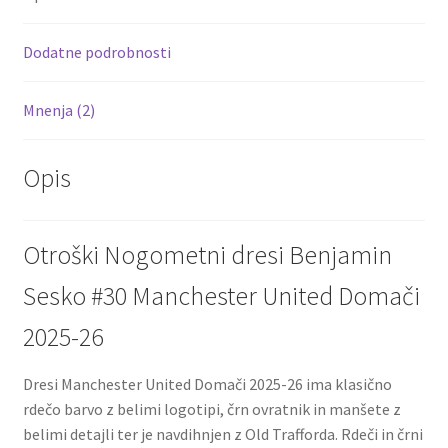
o
t
t
k
Dodatne podrobnosti
Mnenja (2)
Opis
Otroški Nogometni dresi Benjamin
Sesko #30 Manchester United Domači
2025-26
Dresi Manchester United Domači 2025-26 ima klasično
rdečo barvo z belimi logotipi, črn ovratnik in manšete z
belimi detajli ter je navdihnjen z Old Trafforda. Rdeči in črni