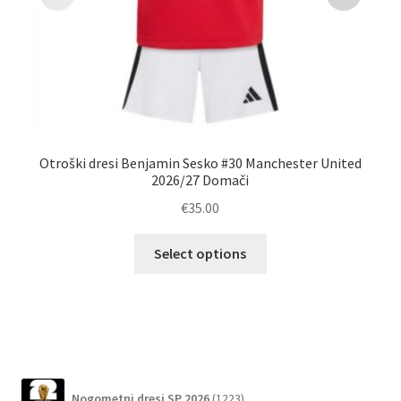
Otroški dresi Benjamin Sesko #30 Manchester United
Ot
2026/27 Domači
€
35.00
Ta
Select options
izdelek
ima
več
različic.
Možnosti
lahko
1223
Nogometni dresi SP 2026
1223
izberete