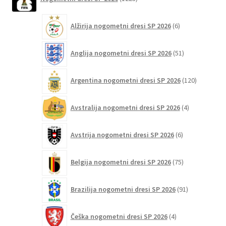
izdelkov
na
6
strani
Alžirija nogometni dresi SP 2026
6
izdelkov
izdelka
51
Anglija nogometni dresi SP 2026
51
izdelkov
120
Argentina nogometni dresi SP 2026
120
izdelkov
4
Avstralija nogometni dresi SP 2026
4
izdelki
6
Avstrija nogometni dresi SP 2026
6
izdelkov
75
Belgija nogometni dresi SP 2026
75
izdelkov
91
Brazilija nogometni dresi SP 2026
91
izdelkov
4
Češka nogometni dresi SP 2026
4
izdelki