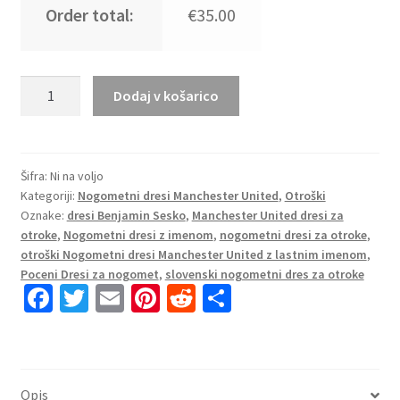
Order total:
€35.00
Otroški
Dodaj v košarico
Nogometni
dresi
Benjamin
Sesko
Šifra:
Ni na voljo
Kategoriji:
Nogometni dresi Manchester United
,
Otroški
#30
Oznake:
dresi Benjamin Sesko
,
Manchester United dresi za
Manchester
otroke
,
Nogometni dresi z imenom
,
nogometni dresi za otroke
,
United
otroški Nogometni dresi Manchester United z lastnim imenom
,
Domači
Poceni Dresi za nogomet
,
slovenski nogometni dres za otroke
2025-
Fa
T
E
Pi
R
S
26
ce
wi
m
nt
e
h
količina
b
tt
ai
er
d
ar
o
er
l
es
di
e
Opis