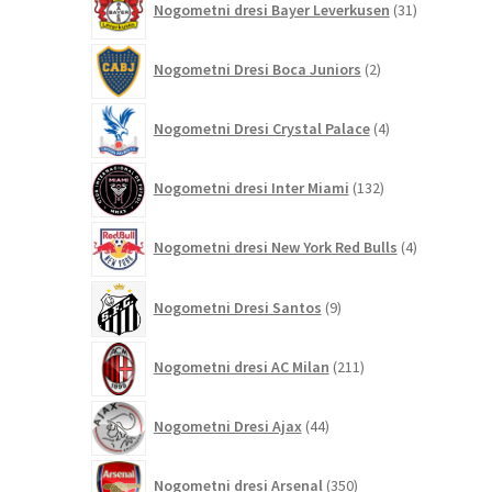
Nogometni dresi Bayer Leverkusen
31
izdelkov
2
Nogometni Dresi Boca Juniors
2
izdelka
4
Nogometni Dresi Crystal Palace
4
izdelki
132
Nogometni dresi Inter Miami
132
izdelkov
4
Nogometni dresi New York Red Bulls
4
izdelki
9
Nogometni Dresi Santos
9
izdelkov
211
Nogometni dresi AC Milan
211
izdelkov
44
Nogometni Dresi Ajax
44
izdelkov
350
Nogometni dresi Arsenal
350