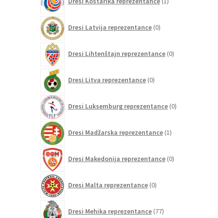
Dresi Kostarika reprezentance
1
izdelek
0
Dresi Latvija reprezentance
0
izdelkov
0
Dresi Lihtenštajn reprezentance
0
izdelkov
0
Dresi Litva reprezentance
0
izdelkov
0
Dresi Luksemburg reprezentance
0
izdelkov
1
Dresi Madžarska reprezentance
1
izdelek
0
Dresi Makedonija reprezentance
0
izdelkov
0
Dresi Malta reprezentance
0
izdelkov
77
Dresi Mehika reprezentance
77
izdelkov