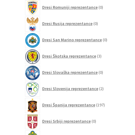
0
Dresi Romuniji reprezentance
0
izdelkov
0
Dresi Rusija reprezentance
0
izdelkov
0
Dresi San Marino reprezentance
0
izdelkov
3
Dresi Škotska reprezentance
3
izdelki
0
Dresi Slovaška reprezentance
0
izdelkov
2
Dresi Slovenija reprezentance
2
izdelka
197
Dresi Španija reprezentance
197
izdelkov
0
Dresi Srbiji reprezentance
0
izdelkov
7