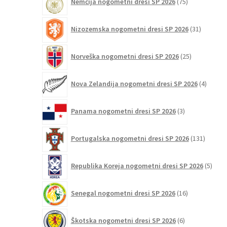
Nemčija nogometni dresi SP 2026
75
izdelkov
31
Nizozemska nogometni dresi SP 2026
31
izdelkov
25
Norveška nogometni dresi SP 2026
25
izdelkov
4
Nova Zelandija nogometni dresi SP 2026
4
izdelki
3
Panama nogometni dresi SP 2026
3
izdelki
131
Portugalska nogometni dresi SP 2026
131
izdelko
5
Republika Koreja nogometni dresi SP 2026
5
izdel
16
Senegal nogometni dresi SP 2026
16
izdelkov
6
Škotska nogometni dresi SP 2026
6
izdelkov