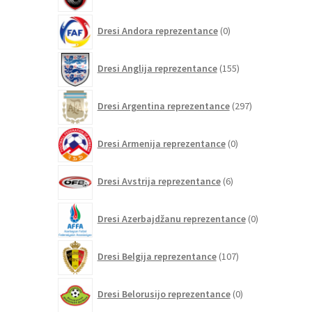
0
Dresi Andora reprezentance
0
izdelkov
155
Dresi Anglija reprezentance
155
izdelkov
297
Dresi Argentina reprezentance
297
izdelkov
0
Dresi Armenija reprezentance
0
izdelkov
6
Dresi Avstrija reprezentance
6
izdelkov
0
Dresi Azerbajdžanu reprezentance
0
izdelkov
107
Dresi Belgija reprezentance
107
izdelkov
0
Dresi Belorusijo reprezentance
0
izdelkov