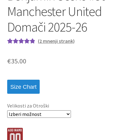
Manchester United
Domači 2025-26
(
2
mnenji strank)
Ocenjeno z
2
5.00
od 5 na
€
35.00
podlagi ocene
strank
Size Chart
Velikosti za Otroški