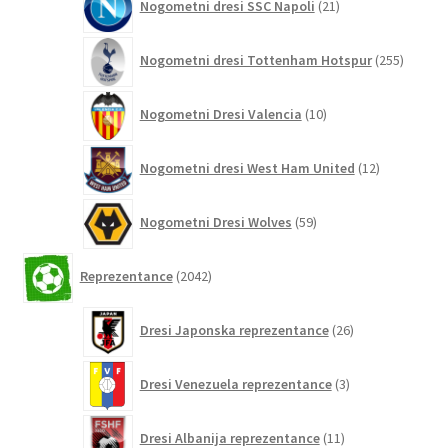
Nogometni dresi SSC Napoli
21
izdelkov
255
Nogometni dresi Tottenham Hotspur
255
izdelko
10
Nogometni Dresi Valencia
10
izdelkov
12
Nogometni dresi West Ham United
12
izdelkov
59
Nogometni Dresi Wolves
59
izdelkov
2042
Reprezentance
2042
izdelkov
26
Dresi Japonska reprezentance
26
izdelkov
3
Dresi Venezuela reprezentance
3
izdelki
11
Dresi Albanija reprezentance
11
izdelkov