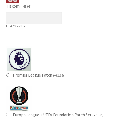
Tiskom
(
+
€
5.95
)
Imei / Številka
Premier League Patch
(
+
€
2.65
)
Europa League + UEFA Foundation Patch Set
(
+
€
3.65
)