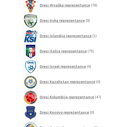
78
Dresi Hrvaška reprezentance
78
izdelkov
0
Dresi Irska reprezentance
0
izdelkov
1
Dresi Islandija reprezentance
1
izdelek
75
Dresi Italija reprezentance
75
izdelkov
0
Dresi Izrael reprezentance
0
izdelkov
0
Dresi Kazahstan reprezentance
0
izdelkov
47
Dresi Kolumbija reprezentance
47
izdelkov
0
Dresi Kosovo reprezentance
0
izdelkov
1