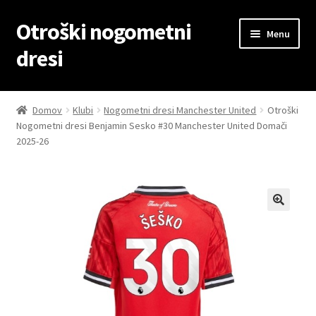
Otroški nogometni
Skip
Skip
Menu
to
to
dresi
navigation
content
Domov
Domov
Klubi
Nogometni dresi Manchester United
Otroški
Nogometni dresi Benjamin Sesko #30 Manchester United Domači
Blog
2025-26
Kontaktiraj nas
Košarica
Moj račun
Trgovina
Zaključek nakupa