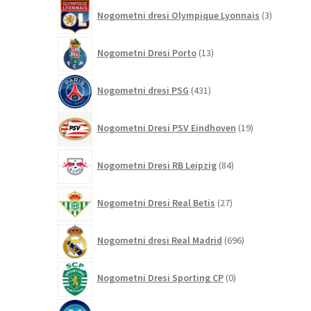
3
Nogometni dresi Olympique Lyonnais
3
izdelki
13
Nogometni Dresi Porto
13
izdelkov
431
Nogometni dresi PSG
431
izdelkov
19
Nogometni Dresi PSV Eindhoven
19
izdelkov
84
Nogometni Dresi RB Leipzig
84
izdelkov
27
Nogometni Dresi Real Betis
27
izdelkov
696
Nogometni dresi Real Madrid
696
izdelkov
0
Nogometni Dresi Sporting CP
0
izdelkov
21