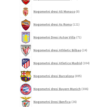
izdelkov
8
Nogometni dresi AS Monaco
8
izdelkov
121
Nogometni dresi As Roma
121
izdelkov
71
Nogometni Dresi Aston Villa
71
izdelkov
24
Nogometni dresi Athletic Bilbao
24
izdelkov
184
Nogometni dresi Atletico Madrid
184
izdelkov
695
Nogometni dresi Barcelona
695
izdelkov
306
Nogometni dresi Bayern Munich
306
izdelkov
26
Nogometni Dresi Benfica
26
izdelkov