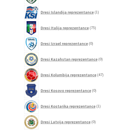
1
Dresi Islandija reprezentance
1
izdelek
75
Dresi Italija reprezentance
75
izdelkov
0
Dresi Izrael reprezentance
0
izdelkov
0
Dresi Kazahstan reprezentance
0
izdelkov
47
Dresi Kolumbija reprezentance
47
izdelkov
0
Dresi Kosovo reprezentance
0
izdelkov
1
Dresi Kostarika reprezentance
1
izdelek
0
Dresi Latvija reprezentance
0
izdelkov