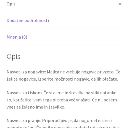
o
er
l
es
di
e
Opis
o
t
t
k
Dodatne podrobnosti
Mnenja (0)
Opis
Nasveti za nogavice: Majica ne vsebuje nogavic privzeto. Če
želite nogavice, izberite možnosti nogavic, da jih plačate.
Nasveti za tiskom: Če sta ime in številka na sliki natanko
to, kar želite, vam tega ni treba več vnašati. Če ni, potem
vnesite želeno ime in številko.
Nasveti za pranje: Priporočljivo je, da nogometni dresi
operete ročno. Če želite uporabiti pralni stroj, ne pozabite