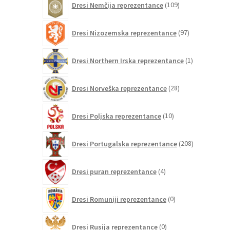
Dresi Nemčija reprezentance
109
izdelkov
97
Dresi Nizozemska reprezentance
97
izdelkov
1
Dresi Northern Irska reprezentance
1
izdelek
28
Dresi Norveška reprezentance
28
izdelkov
10
Dresi Poljska reprezentance
10
izdelkov
208
Dresi Portugalska reprezentance
208
izdelkov
4
Dresi puran reprezentance
4
izdelki
0
Dresi Romuniji reprezentance
0
izdelkov
0
Dresi Rusija reprezentance
0