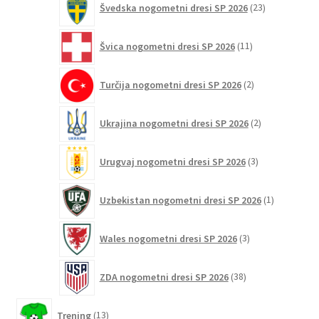
Švedska nogometni dresi SP 2026
23
izdelkov
11
Švica nogometni dresi SP 2026
11
izdelkov
2
Turčija nogometni dresi SP 2026
2
izdelka
2
Ukrajina nogometni dresi SP 2026
2
izdelka
3
Urugvaj nogometni dresi SP 2026
3
izdelki
1
Uzbekistan nogometni dresi SP 2026
1
izdelek
3
Wales nogometni dresi SP 2026
3
izdelki
38
ZDA nogometni dresi SP 2026
38
izdelkov
13
Trening
13