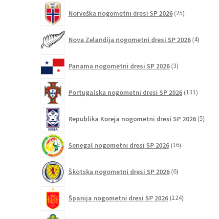
25
Norveška nogometni dresi SP 2026
25
izdelkov
4
Nova Zelandija nogometni dresi SP 2026
4
izdelki
3
Panama nogometni dresi SP 2026
3
izdelki
131
Portugalska nogometni dresi SP 2026
131
izdelko
5
Republika Koreja nogometni dresi SP 2026
5
izdel
16
Senegal nogometni dresi SP 2026
16
izdelkov
6
Škotska nogometni dresi SP 2026
6
izdelkov
124
Španija nogometni dresi SP 2026
124
izdelkov
23