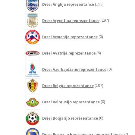
155
Dresi Anglija reprezentance
155
izdelkov
297
Dresi Argentina reprezentance
297
izdelkov
0
Dresi Armenija reprezentance
0
izdelkov
6
Dresi Avstrija reprezentance
6
izdelkov
0
Dresi Azerbajdžanu reprezentance
0
izdelkov
107
Dresi Belgija reprezentance
107
izdelkov
0
Dresi Belorusijo reprezentance
0
izdelkov
0
Dresi Bolgarijo reprezentance
0
izdelkov
Dresi Bosna in Hercegovina reprezentance
20