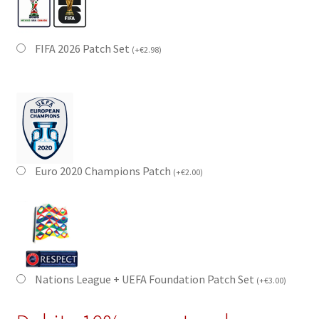
FIFA 2026 Patch Set
(
+
€
2.98
)
Euro 2020 Champions Patch
(
+
€
2.00
)
Nations League + UEFA Foundation Patch Set
(
+
€
3.00
)