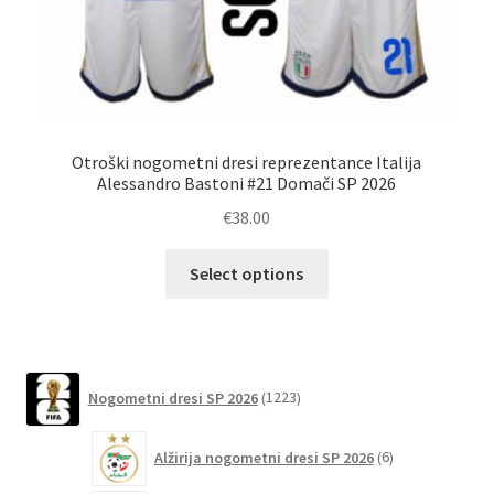
Otroški nogometni dresi reprezentance Italija
Alessandro Bastoni #21 Domači SP 2026
€
38.00
Ta
Select options
izdelek
ima
več
različic.
1223
Možnosti
Nogometni dresi SP 2026
1223
izdelkov
lahko
6
izberete
Alžirija nogometni dresi SP 2026
6
izdelkov
na