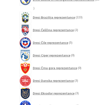
20
izdelkov
223
Dresi Brazilija reprezentance
223
izdelkov
2
Dresi Češčina reprezentance
2
izdelka
5
Dresi Čile reprezentance
5
izdelkov
0
Dresi Ciper reprezentance
0
izdelkov
0
Dresi Črna gora reprezentance
0
izdelkov
3
Dresi Danska reprezentance
3
izdelki
3
Dresi Ekvador reprezentance
3
izdelki
0