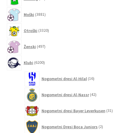
izdelkov
3881
Moški
3881
izdelkov
3320
Otroški
3320
izdelkov
497
Ženski
497
izdelkov
6200
Klubi
6200
izdelkov
16
Nogometni dresi Al-Hilal
16
izdelkov
42
Nogometni dresi Al-Nassr
42
izdelkov
31
Nogometni dresi Bayer Leverkusen
31
izdelkov
2
Nogometni Dresi Boca Juniors
2
izdelka