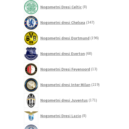
izdelkov
8
Nogometni Dresi Celtic
8
izdelkov
347
Nogometni dresi Chelsea
347
izdelkov
196
Nogometni dresi Dortmund
196
izdelkov
68
Nogometni dresi Everton
68
izdelkov
13
Nogometni Dresi Feyenoord
13
izdelkov
219
Nogometni dresi Inter Milan
219
izdelkov
171
Nogometni dresi Juventus
171
izdelkov
8
Nogometni Dresi Lazio
8
izdelkov
0