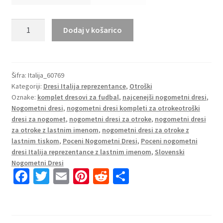
Otroški
Dodaj v košarico
Nogometni
dresi
Italija
Domači
Šifra:
Italija_60769
Kategoriji:
Dresi Italija reprezentance
,
Otroški
SP
Oznake:
komplet dresovi za fudbal
,
najcenejši nogometni dresi
,
2022
Nogometni dresi
,
nogometni dresi kompleti za otrokeotroški
Kratek
dresi za nogomet
,
nogometni dresi za otroke
,
nogometni dresi
Rokav
za otroke z lastnim imenom
,
nogometni dresi za otroke z
+
lastnim tiskom
,
Poceni Nogometni Dresi
,
Poceni nogometni
Kratke
dresi Italija reprezentance z lastnim imenom
,
Slovenski
hlače
Nogometni Dresi
Fa
T
E
Pi
R
S
CHIESA
14
ce
wi
m
nt
e
h
količina
b
tt
ai
er
d
ar