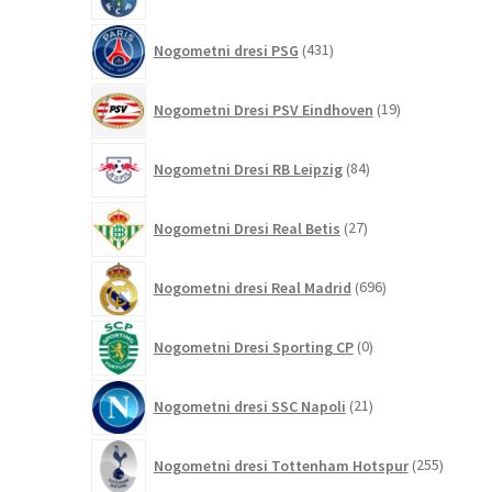
izdelkov
431
Nogometni dresi PSG
431
izdelkov
19
Nogometni Dresi PSV Eindhoven
19
izdelkov
84
Nogometni Dresi RB Leipzig
84
izdelkov
27
Nogometni Dresi Real Betis
27
izdelkov
696
Nogometni dresi Real Madrid
696
izdelkov
0
Nogometni Dresi Sporting CP
0
izdelkov
21
Nogometni dresi SSC Napoli
21
izdelkov
255
Nogometni dresi Tottenham Hotspur
255
izdelko