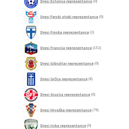
Dresi Estonija reprezentance
0
izdelkov
0
Dresi Ferski otoki reprezentance
0
izdelkov
2
Dresi Finska reprezentance
2
izdelka
152
Dresi Francija reprezentance
152
izdelkov
0
Dresi Gibraltar reprezentance
0
izdelkov
8
Dresi Grčija reprezentance
8
izdelkov
0
Dresi Gruzija reprezentance
0
izdelkov
78
Dresi Hrvaška reprezentance
78
izdelkov
0
Dresi Irska reprezentance
0
izdelkov