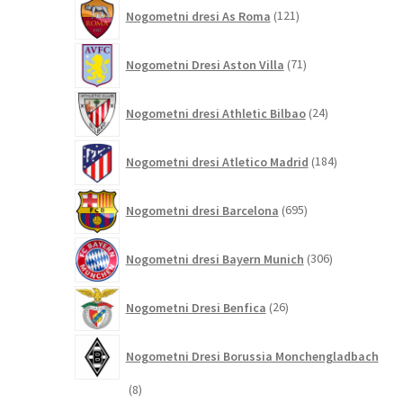
121
Nogometni dresi As Roma
121
izdelkov
71
Nogometni Dresi Aston Villa
71
izdelkov
24
Nogometni dresi Athletic Bilbao
24
izdelkov
184
Nogometni dresi Atletico Madrid
184
izdelkov
695
Nogometni dresi Barcelona
695
izdelkov
306
Nogometni dresi Bayern Munich
306
izdelkov
26
Nogometni Dresi Benfica
26
izdelkov
Nogometni Dresi Borussia Monchengladbach
8
8