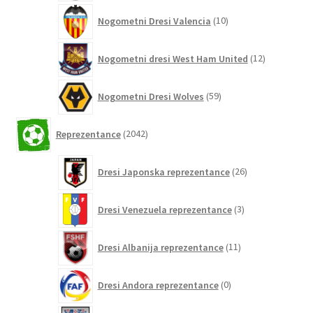
10
Nogometni Dresi Valencia
10
izdelkov
12
Nogometni dresi West Ham United
12
izdelkov
59
Nogometni Dresi Wolves
59
izdelkov
2042
Reprezentance
2042
izdelkov
26
Dresi Japonska reprezentance
26
izdelkov
3
Dresi Venezuela reprezentance
3
izdelki
11
Dresi Albanija reprezentance
11
izdelkov
0
Dresi Andora reprezentance
0
izdelkov