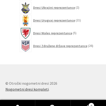
2
Dresi Ukrajini reprezentance
2
izdelka
21
Dresi Urugvaj reprezentance
21
izdelkov
5
Dresi Wales reprezentance
5
izdelkov
26
Dresi Združene države reprezentance
26
izdelkov
© Otroški nogometni dresi 2026
Nogometni dresi kompleti
.
0