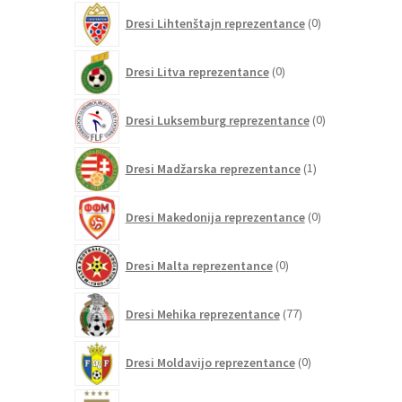
0
Dresi Lihtenštajn reprezentance
0
izdelkov
0
Dresi Litva reprezentance
0
izdelkov
0
Dresi Luksemburg reprezentance
0
izdelkov
1
Dresi Madžarska reprezentance
1
izdelek
0
Dresi Makedonija reprezentance
0
izdelkov
0
Dresi Malta reprezentance
0
izdelkov
77
Dresi Mehika reprezentance
77
izdelkov
0
Dresi Moldavijo reprezentance
0
izdelkov
109