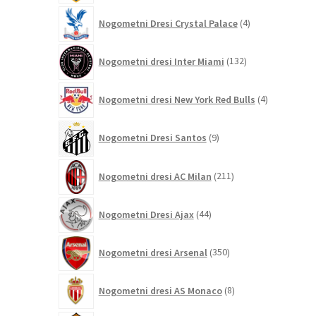
4
Nogometni Dresi Crystal Palace
4
izdelki
132
Nogometni dresi Inter Miami
132
izdelkov
4
Nogometni dresi New York Red Bulls
4
izdelki
9
Nogometni Dresi Santos
9
izdelkov
211
Nogometni dresi AC Milan
211
izdelkov
44
Nogometni Dresi Ajax
44
izdelkov
350
Nogometni dresi Arsenal
350
izdelkov
8
Nogometni dresi AS Monaco
8
izdelkov