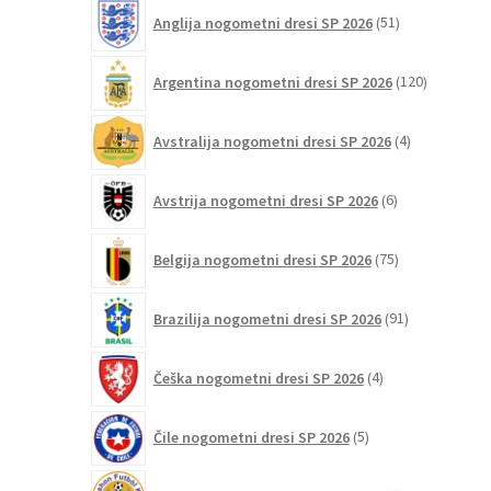
51
strani
Anglija nogometni dresi SP 2026
51
izdelkov
izdelka
120
Argentina nogometni dresi SP 2026
120
izdelkov
4
Avstralija nogometni dresi SP 2026
4
izdelki
6
Avstrija nogometni dresi SP 2026
6
izdelkov
75
Belgija nogometni dresi SP 2026
75
izdelkov
91
Brazilija nogometni dresi SP 2026
91
izdelkov
4
Češka nogometni dresi SP 2026
4
izdelki
5
Čile nogometni dresi SP 2026
5
izdelkov
6