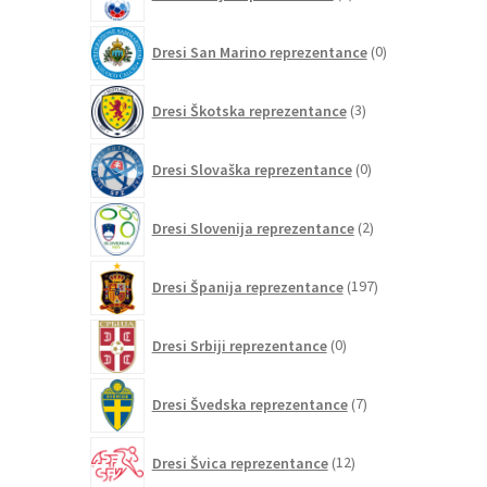
izdelkov
0
Dresi San Marino reprezentance
0
izdelkov
3
Dresi Škotska reprezentance
3
izdelki
0
Dresi Slovaška reprezentance
0
izdelkov
2
Dresi Slovenija reprezentance
2
izdelka
197
Dresi Španija reprezentance
197
izdelkov
0
Dresi Srbiji reprezentance
0
izdelkov
7
Dresi Švedska reprezentance
7
izdelkov
12
Dresi Švica reprezentance
12
izdelkov