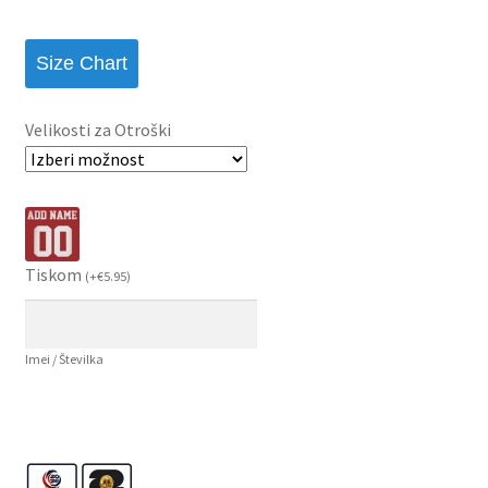
Size Chart
Velikosti za Otroški
Tiskom
(
+
€
5.95
)
Imei / Številka