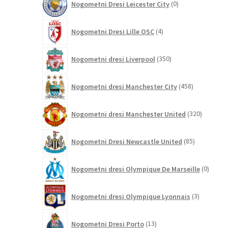
Nogometni Dresi Leicester City
0
izdelkov
4
Nogometni Dresi Lille OSC
4
izdelki
350
Nogometni dresi Liverpool
350
izdelkov
458
Nogometni dresi Manchester City
458
izdelkov
320
Nogometni dresi Manchester United
320
izdelkov
85
Nogometni Dresi Newcastle United
85
izdelkov
0
Nogometni dresi Olympique De Marseille
0
izdelk
3
Nogometni dresi Olympique Lyonnais
3
izdelki
13
Nogometni Dresi Porto
13