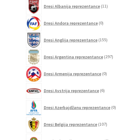
11
Dresi Albanija reprezentance
11
izdelkov
0
Dresi Andora reprezentance
0
izdelkov
155
Dresi Anglija reprezentance
155
izdelkov
297
Dresi Argentina reprezentance
297
izdelkov
0
Dresi Armenija reprezentance
0
izdelkov
6
Dresi Avstrija reprezentance
6
izdelkov
0
Dresi Azerbajdžanu reprezentance
0
izdelkov
107
Dresi Belgija reprezentance
107
izdelkov
0