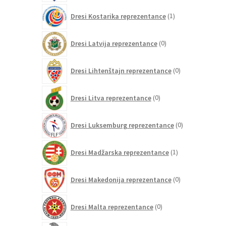
1
Dresi Kostarika reprezentance
1
izdelek
0
Dresi Latvija reprezentance
0
izdelkov
0
Dresi Lihtenštajn reprezentance
0
izdelkov
0
Dresi Litva reprezentance
0
izdelkov
0
Dresi Luksemburg reprezentance
0
izdelkov
1
Dresi Madžarska reprezentance
1
izdelek
0
Dresi Makedonija reprezentance
0
izdelkov
0
Dresi Malta reprezentance
0
izdelkov