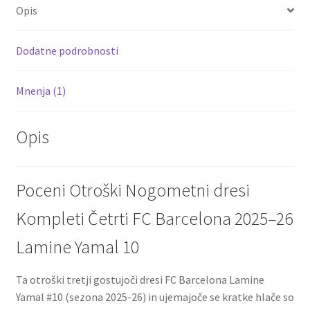
o
er
l
es
di
e
Opis
o
t
t
k
Dodatne podrobnosti
Mnenja (1)
Opis
Poceni Otroški Nogometni dresi
Kompleti Četrti FC Barcelona 2025–26
Lamine Yamal 10
Ta otroški tretji gostujoči dresi FC Barcelona Lamine
Yamal #10 (sezona 2025-26) in ujemajoče se kratke hlače so