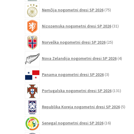
75
Nemčija nogometni dresi SP 2026
75
izdelkov
31
Nizozemska nogometni dresi SP 2026
31
izdelkov
25
Norveška nogometni dresi SP 2026
25
izdelkov
4
Nova Zelandija nogometni dresi SP 2026
4
izdelki
3
Panama nogometni dresi SP 2026
3
izdelki
131
Portugalska nogometni dresi SP 2026
131
izdelko
5
Republika Koreja nogometni dresi SP 2026
5
izdel
16
Senegal nogometni dresi SP 2026
16
izdelkov