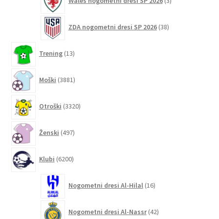
Wales nogometni dresi SP 2026
3
izdelki
38
ZDA nogometni dresi SP 2026
38
izdelkov
13
Trening
13
izdelkov
3881
Moški
3881
izdelkov
3320
Otroški
3320
izdelkov
497
Ženski
497
izdelkov
6200
Klubi
6200
izdelkov
16
Nogometni dresi Al-Hilal
16
izdelkov
42
Nogometni dresi Al-Nassr
42
izdelkov