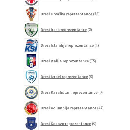
izdelkov
78
Dresi Hrvaška reprezentance
78
izdelkov
0
Dresi Irska reprezentance
0
izdelkov
1
Dresi Islandija reprezentance
1
izdelek
75
Dresi Italija reprezentance
75
izdelkov
0
Dresi Izrael reprezentance
0
izdelkov
0
Dresi Kazahstan reprezentance
0
izdelkov
47
Dresi Kolumbija reprezentance
47
izdelkov
0
Dresi Kosovo reprezentance
0
izdelkov