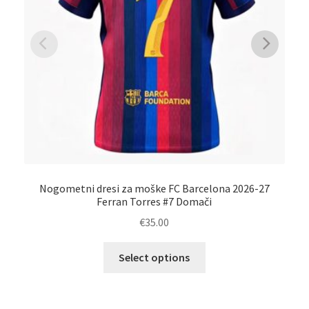
Nogometni dresi za moške FC Barcelona 2026-27
Nog
Ferran Torres #7 Domači
€
35.00
Ta
Select options
izdelek
ima
več