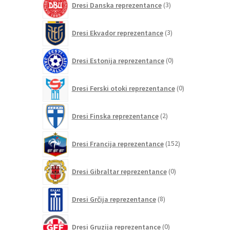
Dresi Danska reprezentance
3
izdelki
3
Dresi Ekvador reprezentance
3
izdelki
0
Dresi Estonija reprezentance
0
izdelkov
0
Dresi Ferski otoki reprezentance
0
izdelkov
2
Dresi Finska reprezentance
2
izdelka
152
Dresi Francija reprezentance
152
izdelkov
0
Dresi Gibraltar reprezentance
0
izdelkov
8
Dresi Grčija reprezentance
8
izdelkov
0
Dresi Gruzija reprezentance
0