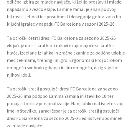
odlična izbira za mlade navijače, ki želijo proslaviti mlado
napadalno zvezdo ekipe. Lamine Yamal je znan po svoji
hitrosti, tehniki in sposobnosti doseganja golov, zato bo
ključni igralec v napadu FC Barcelona v sezoni 2025-26.
Ta otroški četrti dresi FC Barcelona za sezono 2025-26
vključuje dres s kratkimi rokavi in ​​ujemajoče se kratke
hlače, izdelane iz lahke in zračne tkanine za odlično udobje
med tekmami, treningi in igro. Ergonomski kroj otrokom
omogoča svobodo gibanja in jim omogoča, da igrajo kot
njihovi idoli.
Ta otroški tretji gostujoči dresi FC Barcelona za sezono
2025-26 ima podobo Lamina Yamala in številko 10 ter
ponuja storitev personalizacije. Nanj lahko natisnete svoje
ime in številko, zaradi česar je ta otroški tretji gostujoči
dres FC Barcelona za sezono 2025-26 edinstven spominek
za mlade navijače.