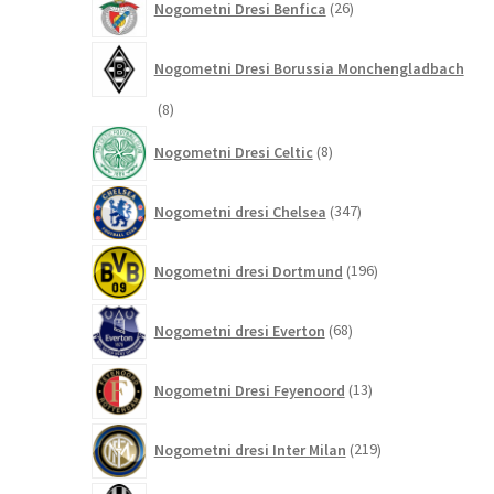
Nogometni Dresi Benfica
26
izdelkov
Nogometni Dresi Borussia Monchengladbach
8
8
izdelkov
8
Nogometni Dresi Celtic
8
izdelkov
347
Nogometni dresi Chelsea
347
izdelkov
196
Nogometni dresi Dortmund
196
izdelkov
68
Nogometni dresi Everton
68
izdelkov
13
Nogometni Dresi Feyenoord
13
izdelkov
219
Nogometni dresi Inter Milan
219
izdelkov