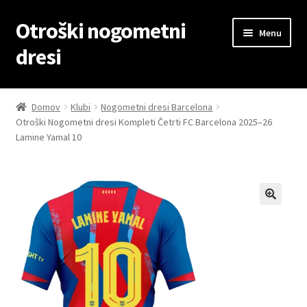
Otroški nogometni
Skip
Skip
Menu
to
to
dresi
navigation
content
Domov
Domov
Klubi
Nogometni dresi Barcelona
Otroški Nogometni dresi Kompleti Četrti FC Barcelona 2025–26
Blog
Lamine Yamal 10
Kontaktiraj nas
Košarica
Moj račun
Trgovina
Zaključek nakupa