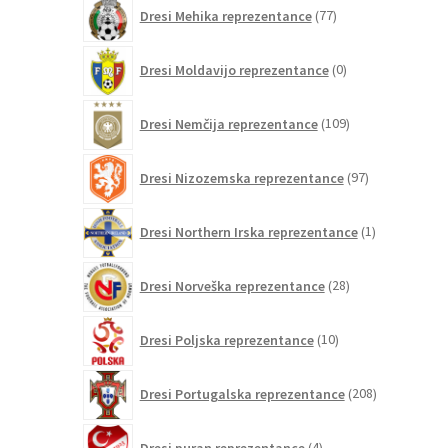
77
Dresi Mehika reprezentance
77
izdelkov
0
Dresi Moldavijo reprezentance
0
izdelkov
109
Dresi Nemčija reprezentance
109
izdelkov
97
Dresi Nizozemska reprezentance
97
izdelkov
1
Dresi Northern Irska reprezentance
1
izdelek
28
Dresi Norveška reprezentance
28
izdelkov
10
Dresi Poljska reprezentance
10
izdelkov
208
Dresi Portugalska reprezentance
208
izdelkov
4
Dresi puran reprezentance
4