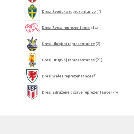
7
Dresi Švedska reprezentance
7
izdelkov
12
Dresi Švica reprezentance
12
izdelkov
2
Dresi Ukrajini reprezentance
2
izdelka
21
Dresi Urugvaj reprezentance
21
izdelkov
5
Dresi Wales reprezentance
5
izdelkov
26
Dresi Združene države reprezentance
26
izdelkov