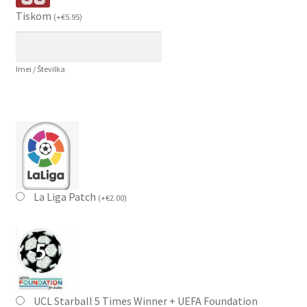
Tiskom
(
+
€
5.95
)
Imei / Številka
La Liga Patch
(
+
€
2.00
)
UCL Starball 5 Times Winner + UEFA Foundation