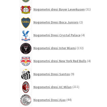
31
Nogometni dresi Bayer Leverkusen
31
izdelkov
2
Nogometni Dresi Boca Juniors
2
izdelka
4
Nogometni Dresi Crystal Palace
4
izdelki
132
Nogometni dresi Inter Miami
132
izdelkov
4
Nogometni dresi New York Red Bulls
4
izdelki
9
Nogometni Dresi Santos
9
izdelkov
211
Nogometni dresi AC Milan
211
izdelkov
44
Nogometni Dresi Ajax
44
izdelkov