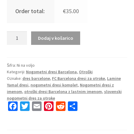
Order total:
€35.00
Otroški Nogometni dresi
Dodaj v košarico
Kompleti
Četrti
FC
Barcelona
Šifra:
Ni na voljo
Kategoriji:
Nogometni dresi Barcelona
,
Otroški
2025–
Oznake:
dres barcelone
,
FC Barcelona dresi za otroke
,
Lamine
26
Yamal dresi
,
nogometni dresi komplet
,
Nogometni dresi z
Lamine
imenom
,
otroški dresi Barcelona z lastnim imenom
,
slovenski
Yamal
nogometni dres za otroke
10
Fa
T
E
Pi
R
S
količina
ce
wi
m
nt
e
h
b
tt
ai
er
d
ar