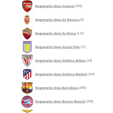
350
Nogometni dresi Arsenal
350
izdelkov
8
Nogometni dresi AS Monaco
8
izdelkov
121
Nogometni dresi As Roma
121
izdelkov
71
Nogometni Dresi Aston Villa
71
izdelkov
24
Nogometni dresi Athletic Bilbao
24
izdelkov
184
Nogometni dresi Atletico Madrid
184
izdelkov
695
Nogometni dresi Barcelona
695
izdelkov
306
Nogometni dresi Bayern Munich
306
izdelkov
26