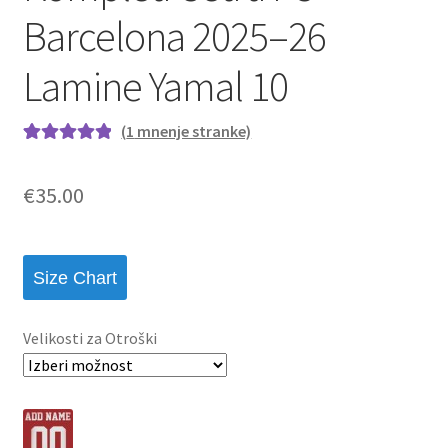
Barcelona 2025–26
Lamine Yamal 10
(
1
mnenje stranke)
Ocenjeno z
1
5.00
od 5 na
€
35.00
podlagi ocene
stranke
Size Chart
Velikosti za Otroški