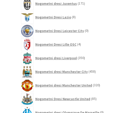
171
Nogometni dresi Juventus
171
izdelkov
8
Nogometni Dresi Lazio
8
izdelkov
0
Nogometni Dresi Leicester City
0
izdelkov
4
Nogometni Dresi Lille OSC
4
izdelki
350
Nogometni dresi Liverpool
350
izdelkov
458
Nogometni dresi Manchester City
458
izdelkov
320
Nogometni dresi Manchester United
320
izdelkov
85
Nogometni Dresi Newcastle United
85
izdelkov
0
Nogometni dresi Olympique De Marseille
0