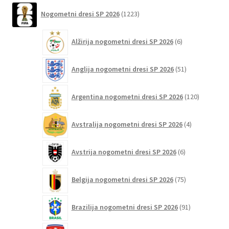
različic.
1223
Nogometni dresi SP 2026
1223
izdelkov
Možnosti
lahko
6
Alžirija nogometni dresi SP 2026
6
izberete
izdelkov
na
51
Anglija nogometni dresi SP 2026
51
strani
izdelkov
izdelka
120
Argentina nogometni dresi SP 2026
120
izdelkov
4
Avstralija nogometni dresi SP 2026
4
izdelki
6
Avstrija nogometni dresi SP 2026
6
izdelkov
75
Belgija nogometni dresi SP 2026
75
izdelkov
91
Brazilija nogometni dresi SP 2026
91
izdelkov
4