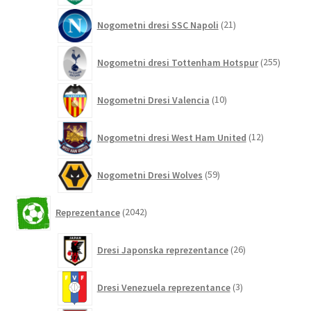
21
Nogometni dresi SSC Napoli
21
izdelkov
255
Nogometni dresi Tottenham Hotspur
255
izdelko
10
Nogometni Dresi Valencia
10
izdelkov
12
Nogometni dresi West Ham United
12
izdelkov
59
Nogometni Dresi Wolves
59
izdelkov
2042
Reprezentance
2042
izdelkov
26
Dresi Japonska reprezentance
26
izdelkov
3
Dresi Venezuela reprezentance
3
izdelki