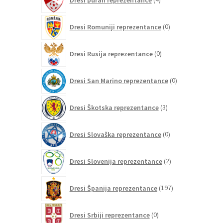
izdelki
0
Dresi Romuniji reprezentance
0
izdelkov
0
Dresi Rusija reprezentance
0
izdelkov
0
Dresi San Marino reprezentance
0
izdelkov
3
Dresi Škotska reprezentance
3
izdelki
0
Dresi Slovaška reprezentance
0
izdelkov
2
Dresi Slovenija reprezentance
2
izdelka
197
Dresi Španija reprezentance
197
izdelkov
0
Dresi Srbiji reprezentance
0
izdelkov