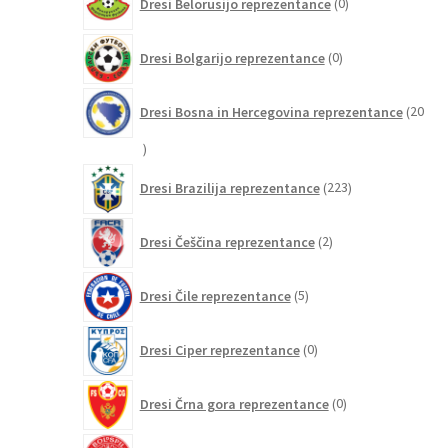
Dresi Belorusijo reprezentance
0
izdelkov
0
Dresi Bolgarijo reprezentance
0
izdelkov
Dresi Bosna in Hercegovina reprezentance
20
20
izdelkov
223
Dresi Brazilija reprezentance
223
izdelkov
2
Dresi Češčina reprezentance
2
izdelka
5
Dresi Čile reprezentance
5
izdelkov
0
Dresi Ciper reprezentance
0
izdelkov
0
Dresi Črna gora reprezentance
0
izdelkov
3