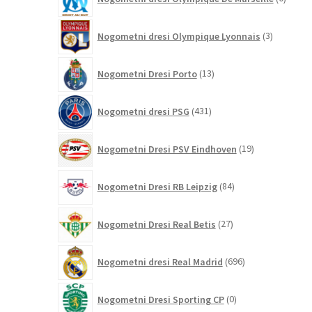
izdelk
3
Nogometni dresi Olympique Lyonnais
3
izdelki
13
Nogometni Dresi Porto
13
izdelkov
431
Nogometni dresi PSG
431
izdelkov
19
Nogometni Dresi PSV Eindhoven
19
izdelkov
84
Nogometni Dresi RB Leipzig
84
izdelkov
27
Nogometni Dresi Real Betis
27
izdelkov
696
Nogometni dresi Real Madrid
696
izdelkov
0
Nogometni Dresi Sporting CP
0
izdelkov