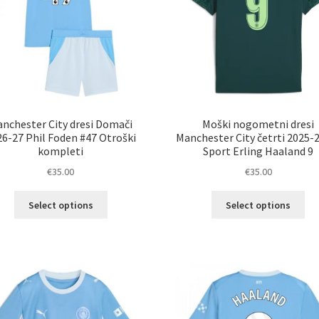
strani
str
izdelka
izd
nchester City dresi Domači
Moški nogometni dresi
26-27 Phil Foden #47 Otroški
Manchester City četrti 2025-
kompleti
Sport Erling Haaland 9
€
35.00
€
35.00
Ta
Ta
Select options
Select options
izdelek
izd
ima
im
več
ve
različic.
razl
Možnosti
Mož
lahko
lah
izberete
izb