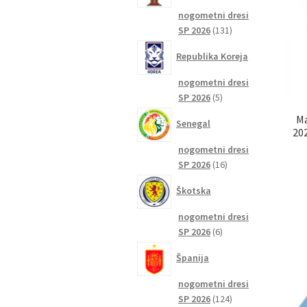
nogometni dresi
131
SP 2026
131
izdelkov
Republika Koreja
nogometni dresi
5
SP 2026
5
izdelkov
Ma
Senegal
20
nogometni dresi
16
SP 2026
16
izdelkov
Škotska
nogometni dresi
6
SP 2026
6
izdelkov
Španija
nogometni dresi
124
SP 2026
124