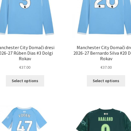
nchester City Domači dresi
Manchester City Domači dr
026-27 Rúben Dias #3 Dolgi
2026-27 Bernardo Silva #20 D
Rokav
Rokav
€
37.00
€
37.00
Ta
Ta
Select options
Select options
izdelek
izd
ima
im
več
ve
različic.
razl
Možnosti
Mož
lahko
lah
izberete
izb
na
na