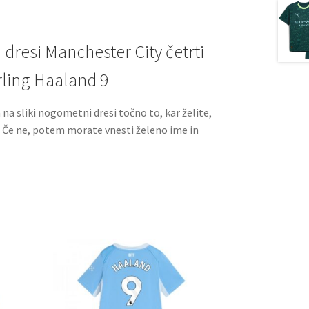
t
t
dresi Manchester City četrti
rling Haaland 9
a na sliki nogometni dresi točno to, kar želite,
. Če ne, potem morate vnesti želeno ime in