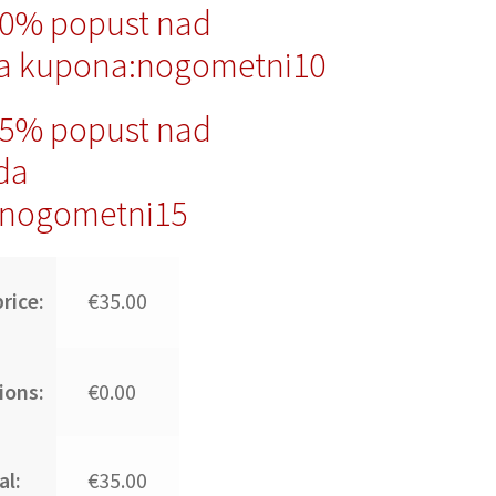
10% popust nad
a kupona:nogometni10
15% popust nad
da
nogometni15
rice:
€35.00
ions:
€0.00
al:
€35.00