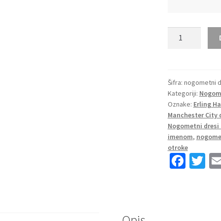
Otroški Nogome
Manchester
City
četrti
2025-
Šifra:
nogometni d
Kategoriji:
Nogome
26
Oznake:
Erling H
EA
Manchester City d
Sport
Nogometni dresi 
Erling
imenom
,
nogomet
Haaland
otroke
9
Fa
T
količina
ce
wi
b
tt
o
er
Opis