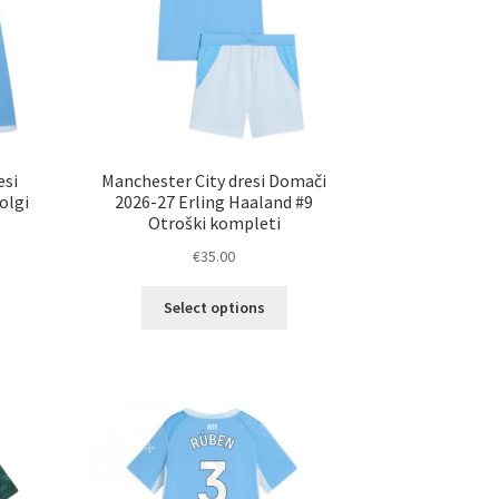
esi
Manchester City dresi Domači
olgi
2026-27 Erling Haaland #9
Otroški kompleti
€
35.00
Ta
Select options
elek
izdelek
a
ima
č
več
ičic.
različic.
nosti
Možnosti
ko
lahko
erete
izberete
na