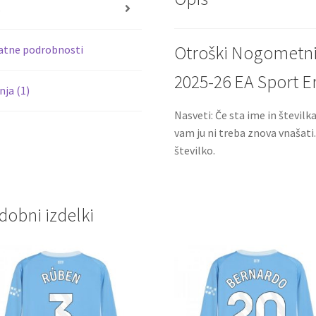
o
s
k
Otroški Nogometni 
atne podrobnosti
2025-26 EA Sport E
ja (1)
Nasveti: Če sta ime in številk
vam ju ni treba znova vnašati
številko.
dobni izdelki