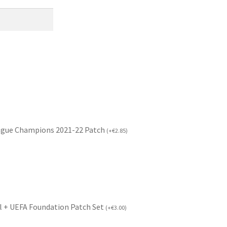
ague Champions 2021-22 Patch
(
+
€
2.85
)
l + UEFA Foundation Patch Set
(
+
€
3.00
)