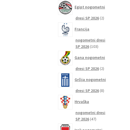
izdelkov
Egipt nogometni
2
dresi SP 2026
2
izdelka
Francija
nogometni dresi
103
SP 2026
103
izdelki
Gana nogometni
2
dresi SP 2026
2
izdelka
Grčija nogometni
8
dresi SP 2026
8
izdelkov
Hrvaška
nogometni dresi
47
SP 2026
47
izdelkov