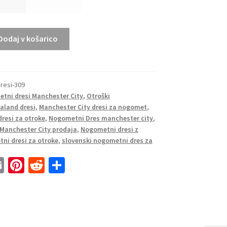
tni dresi
Dodaj v košarico
resi-309
tni dresi Manchester City
,
Otroški
aaland dresi
,
Manchester City dresi za nogomet
,
resi za otroke
,
Nogometni Dres manchester city
,
Manchester City prodaja
,
Nogometni dresi z
ni dresi za otroke
,
slovenski nogometni dres za
E
Pi
R
S
m
nt
e
h
ai
er
d
ar
l
es
di
e