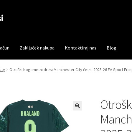
i
račun
Zaključek nakupa
Kontaktiraj nas
Blog
čun
Trgovina
Zaključek nakupa
ity
Otroški Nogometni dresi Manchester City četrti 2025-26 EA Sport Erlin
Otrošk
Manche