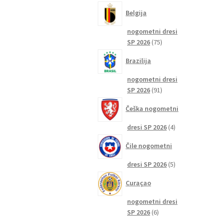
izdelkov
Belgija
nogometni dresi
75
SP 2026
75
izdelkov
Brazilija
nogometni dresi
91
SP 2026
91
izdelkov
Češka nogometni
4
dresi SP 2026
4
izdelki
Čile nogometni
5
dresi SP 2026
5
izdelkov
Curaçao
nogometni dresi
6
SP 2026
6