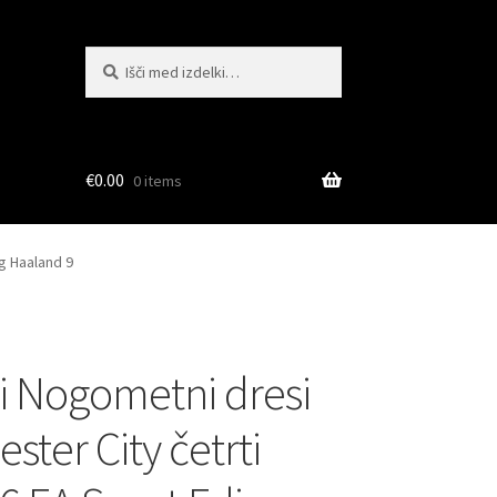
Išči:
Iskanje
€
0.00
0 items
g Haaland 9
i Nogometni dresi
ster City četrti