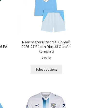
ani
strani
elka
izdelka
Manchester City dresi Domači
26 EA
2026-27 Rúben Dias #3 Otroški
kompleti
€
35.00
Ta
Select options
elek
izdelek
a
ima
č
več
ičic.
različic.
nosti
Možnosti
ko
lahko
erete
izberete