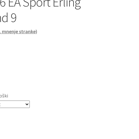
6 EA Sport Erling
d 9
1
mnenje stranke)
oški