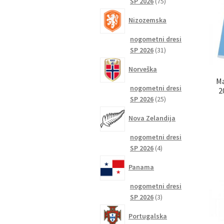
75
SP 2026
75
izdelkov
Nizozemska
nogometni dresi
31
SP 2026
31
izdelkov
Norveška
Ma
nogometni dresi
2
25
SP 2026
25
izdelkov
Nova Zelandija
nogometni dresi
4
SP 2026
4
izdelki
Panama
nogometni dresi
3
SP 2026
3
izdelki
Portugalska