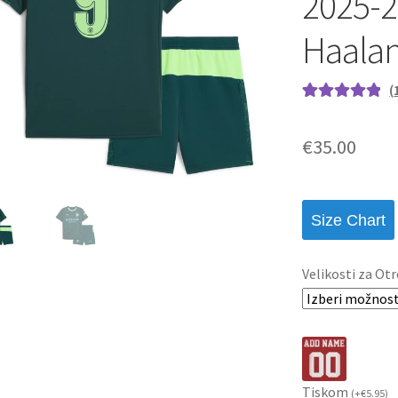
2025-2
Haalan
(
Ocenjeno z
1
5.00
od 5 na
€
35.00
podlagi ocene
stranke
Size Chart
Velikosti za Otr
Tiskom
(
+
€
5.95
)