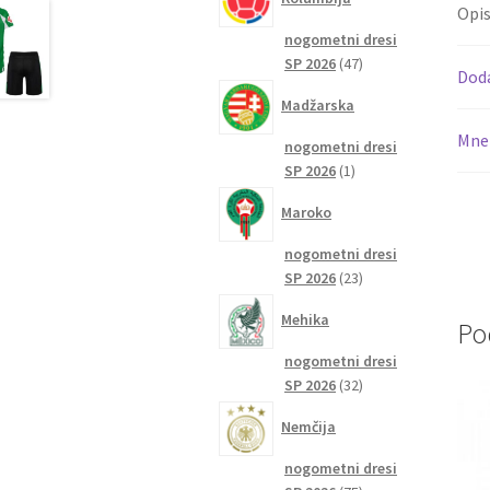
Opi
nogometni dresi
47
SP 2026
47
Dod
izdelkov
Madžarska
Mnen
nogometni dresi
1
SP 2026
1
izdelek
Maroko
nogometni dresi
23
SP 2026
23
izdelkov
Mehika
Po
nogometni dresi
32
SP 2026
32
izdelkov
Nemčija
nogometni dresi