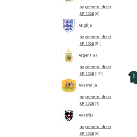
nogometni dresi
6
SP 2026
6
izdelkov
Anglija
nogometni dresi
51
SP 2026
51
izdelkov
Argentina
nogometni dresi
120
SP 2026
120
izdelkov
Avstralija
nogometni dresi
4
SP 2026
4
izdelki
Avstrija
nogometni dresi
6
SP 2026
6