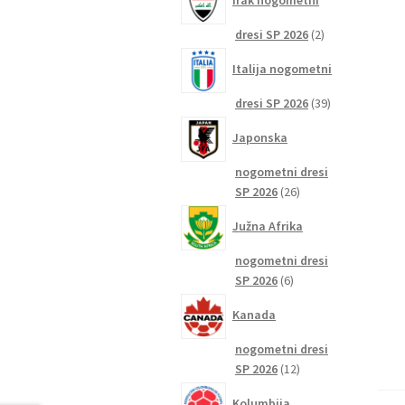
Irak nogometni
2
dresi SP 2026
2
izdelka
Italija nogometni
39
dresi SP 2026
39
izdelkov
Japonska
nogometni dresi
26
SP 2026
26
izdelkov
Južna Afrika
nogometni dresi
6
SP 2026
6
izdelkov
Kanada
nogometni dresi
12
SP 2026
12
izdelkov
Kolumbija