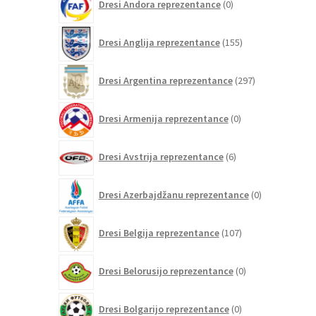
Dresi Andora reprezentance
0
izdelkov
155
Dresi Anglija reprezentance
155
izdelkov
297
Dresi Argentina reprezentance
297
izdelkov
0
Dresi Armenija reprezentance
0
izdelkov
6
Dresi Avstrija reprezentance
6
izdelkov
0
Dresi Azerbajdžanu reprezentance
0
izdelkov
107
Dresi Belgija reprezentance
107
izdelkov
0
Dresi Belorusijo reprezentance
0
izdelkov
0
Dresi Bolgarijo reprezentance
0
izdelkov