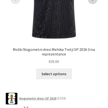
Moški Nogometni dresi Mehika Tretji SP 2026 črna
Nog
reprezentance
€
35.00
Ta
Select options
izdelek
ima
več
različic.
1223
Nogometni dresi SP 2026
1223
izdelkov
Možnosti
lahko