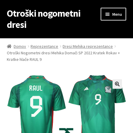
Otroški nogometni
Skip
Skip
Menu
to
to
dresi
navigation
content
Domov
Domov
Reprezentance
Dresi Mehika reprezentance
Otroški Nogometni dresi Mehika Domači SP 2022 Kratek Rokav +
Blog
Kratke hlače RAUL 9
Kontaktiraj nas
Košarica
Moj račun
Trgovina
Zaključek nakupa