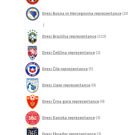
Dresi Bosna in Hercegovina reprezentance
20
20
izdelkov
223
Dresi Brazilija reprezentance
223
izdelkov
2
Dresi Češčina reprezentance
2
izdelka
5
Dresi Čile reprezentance
5
izdelkov
0
Dresi Ciper reprezentance
0
izdelkov
0
Dresi Črna gora reprezentance
0
izdelkov
3
Dresi Danska reprezentance
3
izdelki
3
Dresi Ekvador reprezentance
3