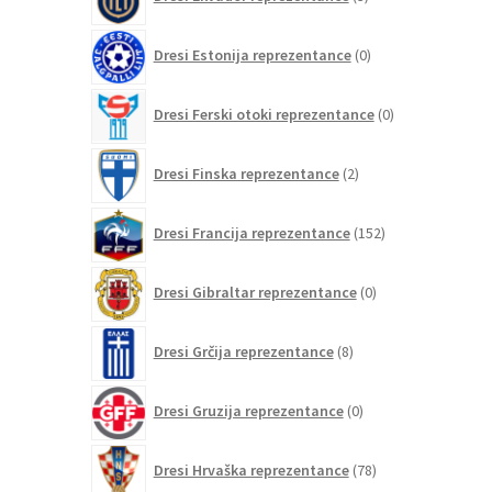
izdelki
0
Dresi Estonija reprezentance
0
izdelkov
0
Dresi Ferski otoki reprezentance
0
izdelkov
2
Dresi Finska reprezentance
2
izdelka
152
Dresi Francija reprezentance
152
izdelkov
0
Dresi Gibraltar reprezentance
0
izdelkov
8
Dresi Grčija reprezentance
8
izdelkov
0
Dresi Gruzija reprezentance
0
izdelkov
78
Dresi Hrvaška reprezentance
78
izdelkov