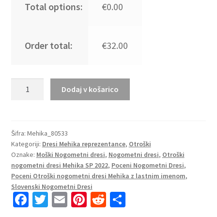
Total options:
€0.00
Order total:
€32.00
Otroški
Dodaj v košarico
Nogometni
dresi
Mehika
Domači
Šifra:
Mehika_80533
Kategoriji:
Dresi Mehika reprezentance
,
Otroški
SP
Oznake:
Moški Nogometni dresi
,
Nogometni dresi
,
Otroški
2022
nogometni dresi Mehika SP 2022
,
Poceni Nogometni Dresi
,
Kratek
Poceni Otroški nogometni dresi Mehika z lastnim imenom
,
Rokav
Slovenski Nogometni Dresi
+
Fa
T
E
Pi
R
S
Kratke
ce
wi
m
nt
e
h
hlače