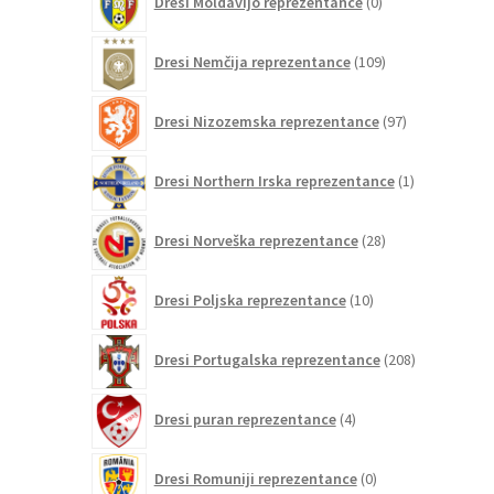
Dresi Moldavijo reprezentance
0
izdelkov
109
Dresi Nemčija reprezentance
109
izdelkov
97
Dresi Nizozemska reprezentance
97
izdelkov
1
Dresi Northern Irska reprezentance
1
izdelek
28
Dresi Norveška reprezentance
28
izdelkov
10
Dresi Poljska reprezentance
10
izdelkov
208
Dresi Portugalska reprezentance
208
izdelkov
4
Dresi puran reprezentance
4
izdelki
0
Dresi Romuniji reprezentance
0
izdelkov