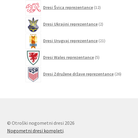
12
Dresi Švica reprezentance
12
izdelkov
2
Dresi Ukrajini reprezentance
2
izdelka
21
Dresi Urugvaj reprezentance
21
izdelkov
5
Dresi Wales reprezentance
5
izdelkov
26
Dresi Združene države reprezentance
26
izdelkov
© Otroški nogometni dresi 2026
Nogometni dresi kompleti
.