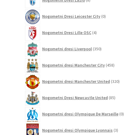
Nogometni Dresi Lazio
8
izdelkov
0
Nogometni Dresi Leicester City
0
izdelkov
4
Nogometni Dresi Lille OSC
4
izdelki
350
Nogometni dresi Liverpool
350
izdelkov
458
Nogometni dresi Manchester City
458
izdelkov
320
Nogometni dresi Manchester United
320
izdelkov
85
Nogometni Dresi Newcastle United
85
izdelkov
0
Nogometni dresi Olympique De Marseille
0
izdelk
3
Nogometni dresi Olympique Lyonnais
3
izdelki