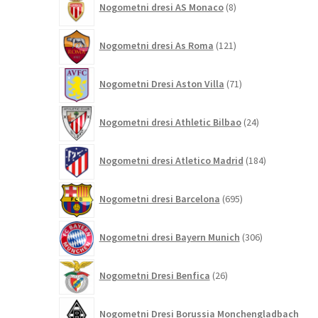
Nogometni dresi AS Monaco
8
izdelkov
121
Nogometni dresi As Roma
121
izdelkov
71
Nogometni Dresi Aston Villa
71
izdelkov
24
Nogometni dresi Athletic Bilbao
24
izdelkov
184
Nogometni dresi Atletico Madrid
184
izdelkov
695
Nogometni dresi Barcelona
695
izdelkov
306
Nogometni dresi Bayern Munich
306
izdelkov
26
Nogometni Dresi Benfica
26
izdelkov
Nogometni Dresi Borussia Monchengladbach