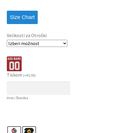
Size Chart
Velikosti za Otroški
Tiskom
(
+
€
5.95
)
Imei / Številka