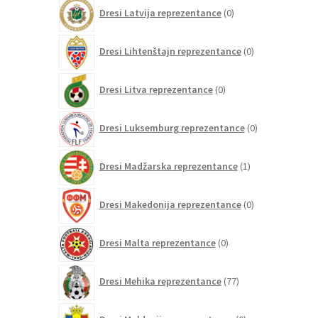
0
Dresi Latvija reprezentance
0
izdelkov
0
Dresi Lihtenštajn reprezentance
0
izdelkov
0
Dresi Litva reprezentance
0
izdelkov
0
Dresi Luksemburg reprezentance
0
izdelkov
1
Dresi Madžarska reprezentance
1
izdelek
0
Dresi Makedonija reprezentance
0
izdelkov
0
Dresi Malta reprezentance
0
izdelkov
77
Dresi Mehika reprezentance
77
izdelkov
0