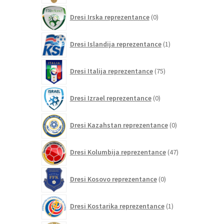
0
Dresi Irska reprezentance
0
izdelkov
1
Dresi Islandija reprezentance
1
izdelek
75
Dresi Italija reprezentance
75
izdelkov
0
Dresi Izrael reprezentance
0
izdelkov
0
Dresi Kazahstan reprezentance
0
izdelkov
47
Dresi Kolumbija reprezentance
47
izdelkov
0
Dresi Kosovo reprezentance
0
izdelkov
1
Dresi Kostarika reprezentance
1
izdelek