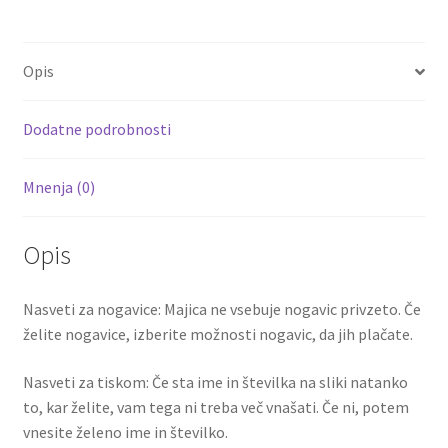
b
tt
ai
er
d
ar
RAUL
o
er
l
es
di
e
9
Opis
količina
o
t
t
k
Dodatne podrobnosti
Mnenja (0)
Opis
Nasveti za nogavice: Majica ne vsebuje nogavic privzeto. Če
želite nogavice, izberite možnosti nogavic, da jih plačate.
Nasveti za tiskom: Če sta ime in številka na sliki natanko
to, kar želite, vam tega ni treba več vnašati. Če ni, potem
vnesite želeno ime in številko.