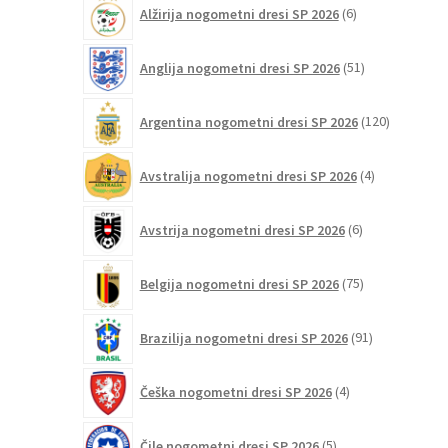
6
Alžirija nogometni dresi SP 2026
6
izberete
izdelkov
na
51
Anglija nogometni dresi SP 2026
51
strani
izdelkov
izdelka
120
Argentina nogometni dresi SP 2026
120
izdelkov
4
Avstralija nogometni dresi SP 2026
4
izdelki
6
Avstrija nogometni dresi SP 2026
6
izdelkov
75
Belgija nogometni dresi SP 2026
75
izdelkov
91
Brazilija nogometni dresi SP 2026
91
izdelkov
4
Češka nogometni dresi SP 2026
4
izdelki
5
Čile nogometni dresi SP 2026
5