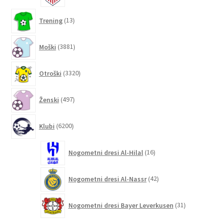
13
Trening
13
izdelkov
3881
Moški
3881
izdelkov
3320
Otroški
3320
izdelkov
497
Ženski
497
izdelkov
6200
Klubi
6200
izdelkov
16
Nogometni dresi Al-Hilal
16
izdelkov
42
Nogometni dresi Al-Nassr
42
izdelkov
31
Nogometni dresi Bayer Leverkusen
31
izdelkov