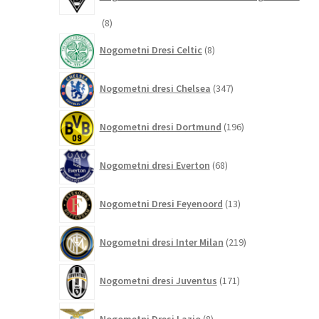
8
8
izdelkov
8
Nogometni Dresi Celtic
8
izdelkov
347
Nogometni dresi Chelsea
347
izdelkov
196
Nogometni dresi Dortmund
196
izdelkov
68
Nogometni dresi Everton
68
izdelkov
13
Nogometni Dresi Feyenoord
13
izdelkov
219
Nogometni dresi Inter Milan
219
izdelkov
171
Nogometni dresi Juventus
171
izdelkov
8