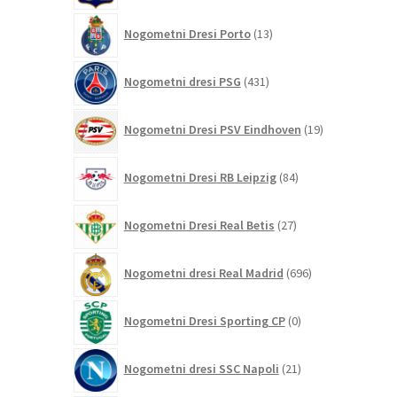
13
Nogometni Dresi Porto
13
izdelkov
431
Nogometni dresi PSG
431
izdelkov
19
Nogometni Dresi PSV Eindhoven
19
izdelkov
84
Nogometni Dresi RB Leipzig
84
izdelkov
27
Nogometni Dresi Real Betis
27
izdelkov
696
Nogometni dresi Real Madrid
696
izdelkov
0
Nogometni Dresi Sporting CP
0
izdelkov
21
Nogometni dresi SSC Napoli
21
izdelkov