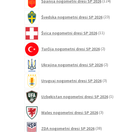
Španija nogometni dresi SP 2026
124
izdelkov
23
Švedska nogometni dresi SP 2026
23
izdelkov
11
Švica nogometni dresi SP 2026
11
izdelkov
2
Turčija nogometni dresi SP 2026
2
izdelka
2
Ukrajina nogometni dresi SP 2026
2
izdelka
3
Urugvaj nogometni dresi SP 2026
3
izdelki
1
Uzbekistan nogometni dresi SP 2026
1
izdelek
3
Wales nogometni dresi SP 2026
3
izdelki
38
ZDA nogometni dresi SP 2026
38
izdelkov