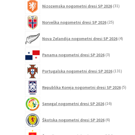
31
Nizozemska nogometni dresi SP 2026
31
izdelkov
25
Norveška nogometni dresi SP 2026
25
izdelkov
4
Nova Zelandija nogometni dresi SP 2026
4
izdelki
3
Panama nogometni dresi SP 2026
3
izdelki
131
Portugalska nogometni dresi SP 2026
131
izdelko
5
Republika Koreja nogometni dresi SP 2026
5
izdel
16
Senegal nogometni dresi SP 2026
16
izdelkov
6
Škotska nogometni dresi SP 2026
6
izdelkov
124