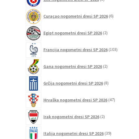
izdelkov
6
Curaçao nogometni dresi SP 2026
6
izdelkov
2
Egipt nogometni dresi SP 2026
2
izdelka
103
Francija nogometni dresi SP 2026
103
izdelki
2
Gana nogometni dresi SP 2026
2
izdelka
8
Grčija nogometni dresi SP 2026
8
izdelkov
47
Hrvaška nogometni dresi SP 2026
47
izdelkov
2
Irak nogometni dresi SP 2026
2
izdelka
39
Italija nogometni dresi SP 2026
39
izdelkov