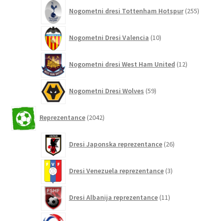
255
Nogometni dresi Tottenham Hotspur
255
izdelko
10
Nogometni Dresi Valencia
10
izdelkov
12
Nogometni dresi West Ham United
12
izdelkov
59
Nogometni Dresi Wolves
59
izdelkov
2042
Reprezentance
2042
izdelkov
26
Dresi Japonska reprezentance
26
izdelkov
3
Dresi Venezuela reprezentance
3
izdelki
11
Dresi Albanija reprezentance
11
izdelkov
0