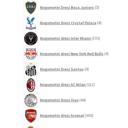
2
Nogometni Dresi Boca Juniors
2
izdelka
4
Nogometni Dresi Crystal Palace
4
izdelki
132
Nogometni dresi Inter Miami
132
izdelkov
4
Nogometni dresi New York Red Bulls
4
izdelki
9
Nogometni Dresi Santos
9
izdelkov
211
Nogometni dresi AC Milan
211
izdelkov
44
Nogometni Dresi Ajax
44
izdelkov
350
Nogometni dresi Arsenal
350
izdelkov
8