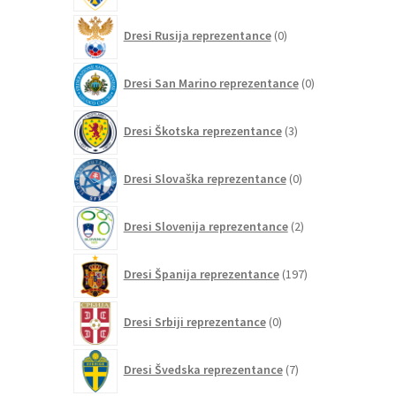
0
Dresi Rusija reprezentance
0
izdelkov
0
Dresi San Marino reprezentance
0
izdelkov
3
Dresi Škotska reprezentance
3
izdelki
0
Dresi Slovaška reprezentance
0
izdelkov
2
Dresi Slovenija reprezentance
2
izdelka
197
Dresi Španija reprezentance
197
izdelkov
0
Dresi Srbiji reprezentance
0
izdelkov
7
Dresi Švedska reprezentance
7
izdelkov