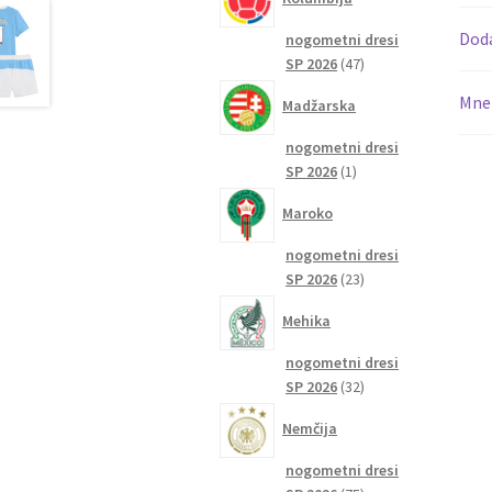
Dod
nogometni dresi
47
SP 2026
47
izdelkov
Mnen
Madžarska
nogometni dresi
1
SP 2026
1
izdelek
Maroko
nogometni dresi
23
SP 2026
23
izdelkov
Mehika
nogometni dresi
32
SP 2026
32
izdelkov
Nemčija
nogometni dresi