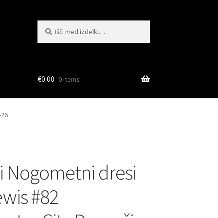
Išči:
Iskanje
€
0.00
0 items
-26
i Nogometni dresi
ewis #82