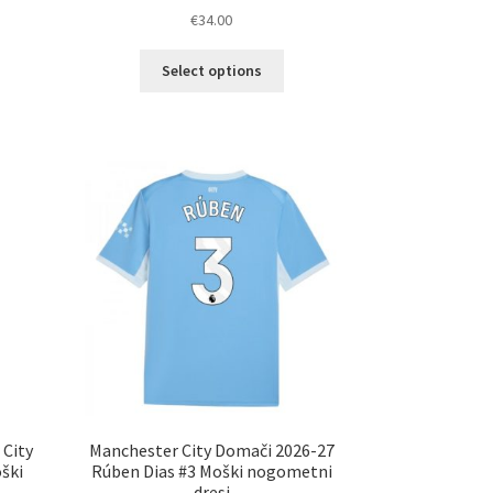
€
34.00
Ta
Select options
elek
izdelek
a
ima
č
več
ičic.
različic.
nosti
Možnosti
ko
lahko
erete
izberete
na
ani
strani
elka
izdelka
 City
Manchester City Domači 2026-27
ški
Rúben Dias #3 Moški nogometni
dresi