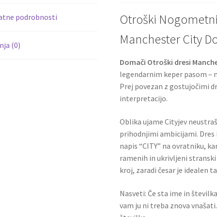
k
Otroški Nogometni 
atne podrobnosti
Manchester City D
ja (0)
Domači Otroški dresi Manche
legendarnim keper pasom – n
Prej povezan z gostujočimi dr
interpretacijo.
Oblika ujame Cityjev neustra
prihodnjimi ambicijami. Dres 
napis “CITY” na ovratniku, kar
ramenih in ukrivljeni stranski
kroj, zaradi česar je idealen
Nasveti: Če sta ime in številk
vam ju ni treba znova vnašati