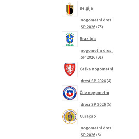
izdelkov
Belgija
nogometni dresi
75
SP 2026
75
izdelkov
Brazilija
nogometni dresi
91
SP 2026
91
izdelkov
Češka nogometni
4
dresi SP 2026
4
izdelki
Čile nogometni
5
dresi SP 2026
5
izdelkov
Curaçao
nogometni dresi
6
SP 2026
6