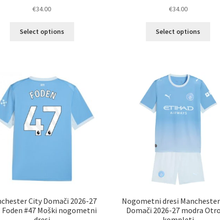
€
34.00
€
34.00
Ta
Ta
Select options
Select options
izdelek
izd
ima
im
več
ve
različic.
razl
Možnosti
Mož
lahko
lah
izberete
izb
na
na
strani
str
izdelka
izd
chester City Domači 2026-27
Nogometni dresi Manchester
l Foden #47 Moški nogometni
Domači 2026-27 modra Otro
dresi
kompleti