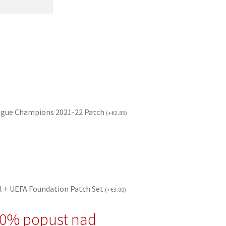
ague Champions 2021-22 Patch
(
+
€
2.85
)
l + UEFA Foundation Patch Set
(
+
€
3.00
)
10% popust nad