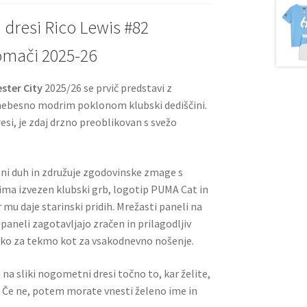
dresi Rico Lewis #82
omači 2025-26
ster City
2025/26 se prvič predstavi z
ebesno modrim poklonom klubski dediščini.
esi, je zdaj drzno preoblikovan s svežo
šni duh in združuje zgodovinske zmage s
ima izvezen klubski grb, logotip PUMA Cat in
 mu daje starinski pridih. Mrežasti paneli na
 paneli zagotavljajo zračen in prilagodljiv
 tako za tekmo kot za vsakodnevno nošenje.
a na sliki nogometni dresi točno to, kar želite,
. Če ne, potem morate vnesti želeno ime in