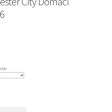
ster City Domači
6
oški