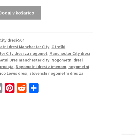
Dodaj v košarico
i
ity dresi-504
tni dresi Manchester City
,
Otroški
er City dresi za nogomet
,
Manchester City dresi
tni Dres manchester city
,
Nogometni dresi
prodaja
,
Nogometni dresi z imenom
,
nogometni
ico Lewis dresi
,
slovenski nogometni dres za
E
Pi
R
S
m
nt
e
h
ai
er
d
ar
l
es
di
e
t
t