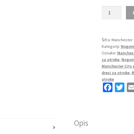
Otroški
Nogometni dres
Rico
Lewis
#82
Šifra:
Manchester C
Kategoriji:
Nogome
Manchester
Oznake:
Manchest
City
za otroke
,
Nogome
Domači
Manchester City 
2025-
dresi za otroke
,
R
26
otroke
količina
Fa
T
ce
wi
b
tt
o
er
Opis
o
s