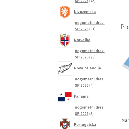
75
SP 2026
75
izdelkov
Nizozemska
nogometni dresi
Po
31
SP 2026
31
izdelkov
Norveška
nogometni dresi
25
SP 2026
25
izdelkov
Nova Zelandija
nogometni dresi
4
SP 2026
4
izdelki
Panama
nogometni dresi
3
SP 2026
3
izdelki
Man
Portugalska