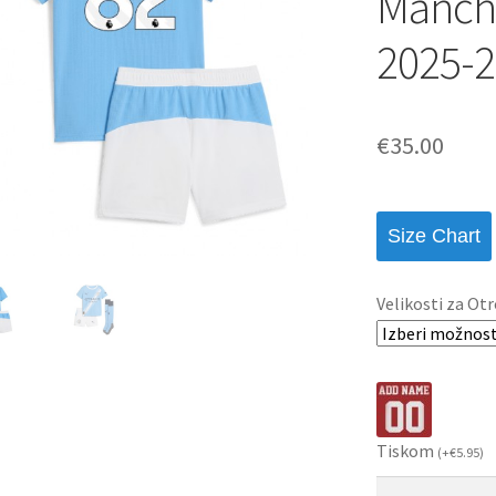
Manche
2025-2
€
35.00
Size Chart
Velikosti za Otr
Tiskom
(
+
€
5.95
)