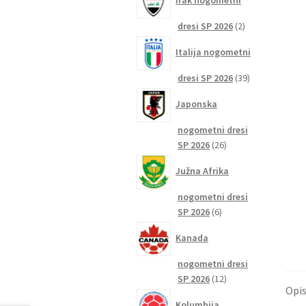
Irak nogometni
2
dresi SP 2026
2
izdelka
Italija nogometni
39
dresi SP 2026
39
izdelkov
Japonska
nogometni dresi
26
SP 2026
26
izdelkov
Južna Afrika
nogometni dresi
6
SP 2026
6
izdelkov
Kanada
nogometni dresi
12
SP 2026
12
Opi
izdelkov
Kolumbija