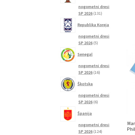
nogometni dresi
131
SP 2026
131
izdelkov
Republika Koreja
nogometni dresi
5
SP 2026
5
izdelkov
Senegal
nogometni dresi
16
SP 2026
16
izdelkov
Škotska
nogometni dresi
6
SP 2026
6
izdelkov
Španija
Man
nogometni dresi
Phi
124
SP 2026
124