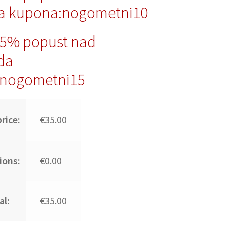
a kupona:nogometni10
15% popust nad
da
nogometni15
rice:
€35.00
ions:
€0.00
al:
€35.00