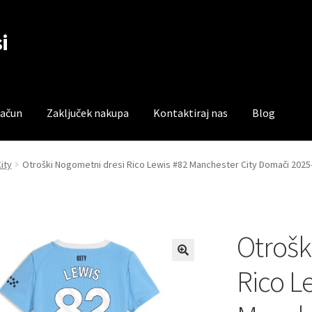
i
račun
Zaključek nakupa
Kontaktiraj nas
Blog
čun
Trgovina
Zaključek nakupa
ity
Otroški Nogometni dresi Rico Lewis #82 Manchester City Domači 2025
Otrošk
Rico L