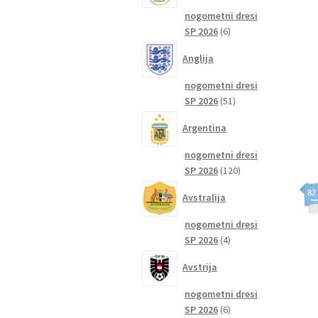
nogometni dresi
6
SP 2026
6
izdelkov
Anglija
nogometni dresi
51
SP 2026
51
izdelkov
Argentina
nogometni dresi
120
SP 2026
120
izdelkov
Avstralija
nogometni dresi
4
SP 2026
4
izdelki
Avstrija
nogometni dresi
6
SP 2026
6