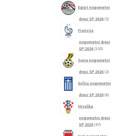
izdelkov
Egipt nogometni
2
dresi SP 2026
2
izdelka
Francija
nogometni dresi
103
SP 2026
103
izdelki
Gana nogometni
2
dresi SP 2026
2
izdelka
Grčija nogometni
8
dresi SP 2026
8
izdelkov
Hrvaška
nogometni dresi
47
SP 2026
47
izdelkov