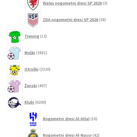
Wales nogometni dresi SP 2026
3
izdelki
38
ZDA nogometni dresi SP 2026
38
izdelkov
13
Trening
13
izdelkov
3881
Moški
3881
izdelkov
3320
Otroški
3320
izdelkov
497
Ženski
497
izdelkov
6200
Klubi
6200
izdelkov
16
Nogometni dresi Al-Hilal
16
izdelkov
42
Nogometni dresi Al-Nassr
42