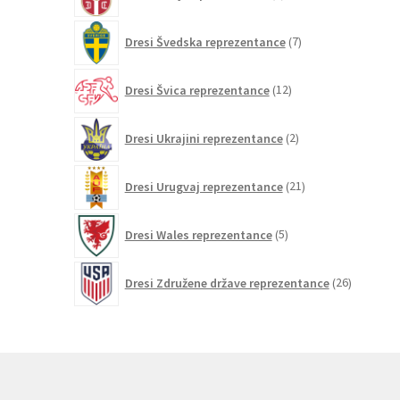
izdelkov
7
Dresi Švedska reprezentance
7
izdelkov
12
Dresi Švica reprezentance
12
izdelkov
2
Dresi Ukrajini reprezentance
2
izdelka
21
Dresi Urugvaj reprezentance
21
izdelkov
5
Dresi Wales reprezentance
5
izdelkov
26
Dresi Združene države reprezentance
26
izdelkov