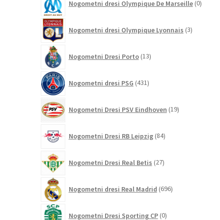
Nogometni dresi Olympique De Marseille
0
izdelk
3
Nogometni dresi Olympique Lyonnais
3
izdelki
13
Nogometni Dresi Porto
13
izdelkov
431
Nogometni dresi PSG
431
izdelkov
19
Nogometni Dresi PSV Eindhoven
19
izdelkov
84
Nogometni Dresi RB Leipzig
84
izdelkov
27
Nogometni Dresi Real Betis
27
izdelkov
696
Nogometni dresi Real Madrid
696
izdelkov
0
Nogometni Dresi Sporting CP
0
izdelkov