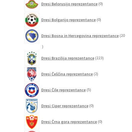
Dresi Belorusijo reprezentance
0
izdelkov
0
Dresi Bolgarijo reprezentance
0
izdelkov
Dresi Bosna in Hercegovina reprezentance
20
20
izdelkov
223
Dresi Brazilija reprezentance
223
izdelkov
2
Dresi Češčina reprezentance
2
izdelka
5
Dresi Čile reprezentance
5
izdelkov
0
Dresi Ciper reprezentance
0
izdelkov
0
Dresi Črna gora reprezentance
0
izdelkov