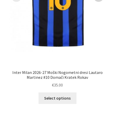
Inter Milan 2026-27 Moški Nogometni dresi Lautaro
Nog
Martinez #10 Domači Kratek Rokav
€
35.00
Ta
Select options
izdelek
ima
več