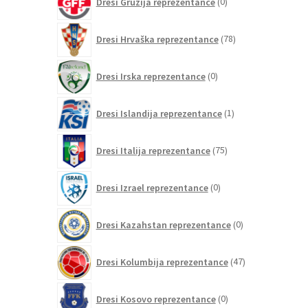
Dresi Gruzija reprezentance
0
izdelkov
78
Dresi Hrvaška reprezentance
78
izdelkov
0
Dresi Irska reprezentance
0
izdelkov
1
Dresi Islandija reprezentance
1
izdelek
75
Dresi Italija reprezentance
75
izdelkov
0
Dresi Izrael reprezentance
0
izdelkov
0
Dresi Kazahstan reprezentance
0
izdelkov
47
Dresi Kolumbija reprezentance
47
izdelkov
0
Dresi Kosovo reprezentance
0
izdelkov