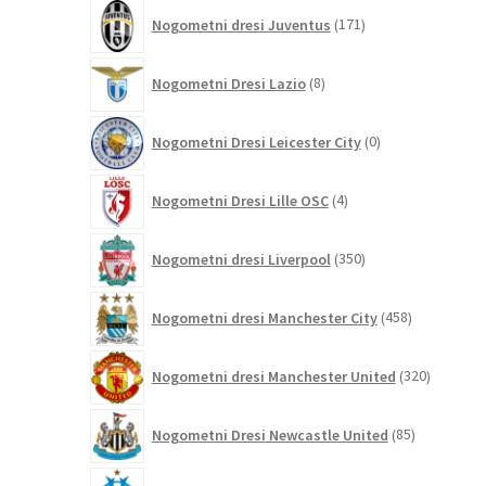
171
Nogometni dresi Juventus
171
izdelkov
8
Nogometni Dresi Lazio
8
izdelkov
0
Nogometni Dresi Leicester City
0
izdelkov
4
Nogometni Dresi Lille OSC
4
izdelki
350
Nogometni dresi Liverpool
350
izdelkov
458
Nogometni dresi Manchester City
458
izdelkov
320
Nogometni dresi Manchester United
320
izdelkov
85
Nogometni Dresi Newcastle United
85
izdelkov
0