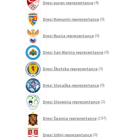
Dresi puran reprezentance
4
izdelki
0
Dresi Romuniji reprezentance
0
izdelkov
0
Dresi Rusija reprezentance
0
izdelkov
0
Dresi San Marino reprezentance
0
izdelkov
3
Dresi Škotska reprezentance
3
izdelki
0
Dresi Slovaška reprezentance
0
izdelkov
2
Dresi Slovenija reprezentance
2
izdelka
197
Dresi Španija reprezentance
197
izdelkov
0
Dresi Srbiji reprezentance
0