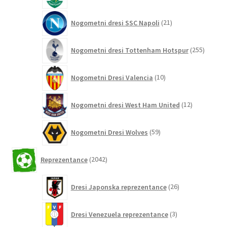
21
Nogometni dresi SSC Napoli
21
izdelkov
255
Nogometni dresi Tottenham Hotspur
255
izdelko
10
Nogometni Dresi Valencia
10
izdelkov
12
Nogometni dresi West Ham United
12
izdelkov
59
Nogometni Dresi Wolves
59
izdelkov
2042
Reprezentance
2042
izdelkov
26
Dresi Japonska reprezentance
26
izdelkov
3
Dresi Venezuela reprezentance
3
izdelki