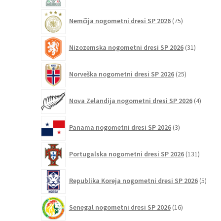
75
Nemčija nogometni dresi SP 2026
75
izdelkov
31
Nizozemska nogometni dresi SP 2026
31
izdelkov
25
Norveška nogometni dresi SP 2026
25
izdelkov
4
Nova Zelandija nogometni dresi SP 2026
4
izdelki
3
Panama nogometni dresi SP 2026
3
izdelki
131
Portugalska nogometni dresi SP 2026
131
izdelko
5
Republika Koreja nogometni dresi SP 2026
5
izdel
16
Senegal nogometni dresi SP 2026
16
izdelkov