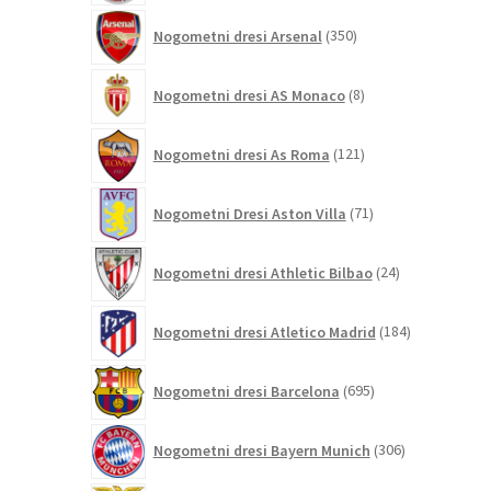
350
Nogometni dresi Arsenal
350
izdelkov
8
Nogometni dresi AS Monaco
8
izdelkov
121
Nogometni dresi As Roma
121
izdelkov
71
Nogometni Dresi Aston Villa
71
izdelkov
24
Nogometni dresi Athletic Bilbao
24
izdelkov
184
Nogometni dresi Atletico Madrid
184
izdelkov
695
Nogometni dresi Barcelona
695
izdelkov
306
Nogometni dresi Bayern Munich
306
izdelkov