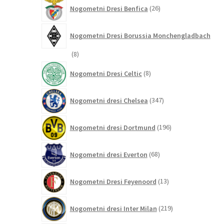
26
Nogometni Dresi Benfica
26
izdelkov
Nogometni Dresi Borussia Monchengladbach
8
8
izdelkov
8
Nogometni Dresi Celtic
8
izdelkov
347
Nogometni dresi Chelsea
347
izdelkov
196
Nogometni dresi Dortmund
196
izdelkov
68
Nogometni dresi Everton
68
izdelkov
13
Nogometni Dresi Feyenoord
13
izdelkov
219
Nogometni dresi Inter Milan
219
izdelkov