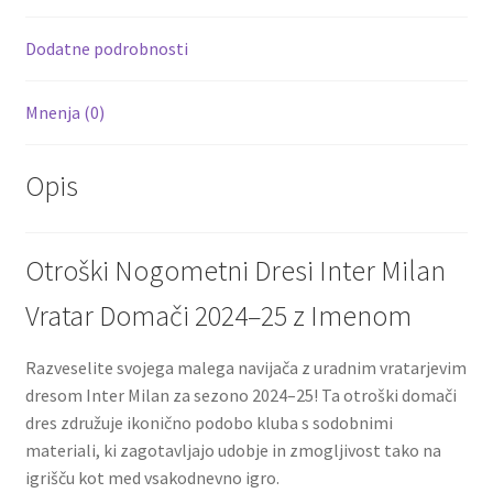
o
t
t
k
Dodatne podrobnosti
Mnenja (0)
Opis
Otroški Nogometni Dresi Inter Milan
Vratar Domači 2024–25 z Imenom
Razveselite svojega malega navijača z uradnim vratarjevim
dresom Inter Milan za sezono 2024–25! Ta otroški domači
dres združuje ikonično podobo kluba s sodobnimi
materiali, ki zagotavljajo udobje in zmogljivost tako na
igrišču kot med vsakodnevno igro.