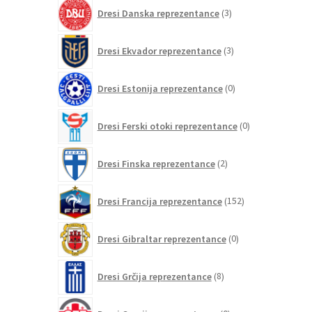
3
Dresi Danska reprezentance
3
izdelki
3
Dresi Ekvador reprezentance
3
izdelki
0
Dresi Estonija reprezentance
0
izdelkov
0
Dresi Ferski otoki reprezentance
0
izdelkov
2
Dresi Finska reprezentance
2
izdelka
152
Dresi Francija reprezentance
152
izdelkov
0
Dresi Gibraltar reprezentance
0
izdelkov
8
Dresi Grčija reprezentance
8
izdelkov
0