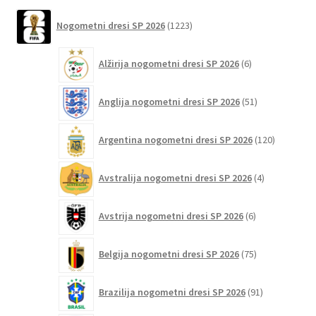
različic.
1223
Nogometni dresi SP 2026
1223
izdelkov
Možnosti
lahko
6
Alžirija nogometni dresi SP 2026
6
izberete
izdelkov
na
51
Anglija nogometni dresi SP 2026
51
strani
izdelkov
izdelka
120
Argentina nogometni dresi SP 2026
120
izdelkov
4
Avstralija nogometni dresi SP 2026
4
izdelki
6
Avstrija nogometni dresi SP 2026
6
izdelkov
75
Belgija nogometni dresi SP 2026
75
izdelkov
91
Brazilija nogometni dresi SP 2026
91
izdelkov