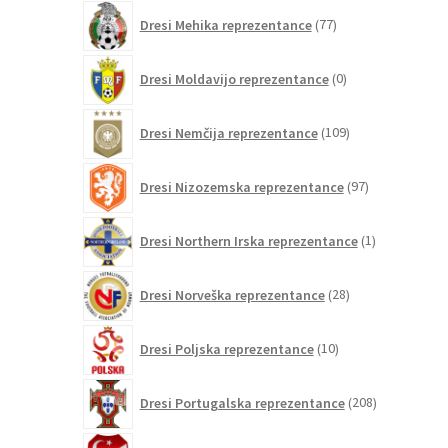
77
Dresi Mehika reprezentance
77
izdelkov
0
Dresi Moldavijo reprezentance
0
izdelkov
109
Dresi Nemčija reprezentance
109
izdelkov
97
Dresi Nizozemska reprezentance
97
izdelkov
1
Dresi Northern Irska reprezentance
1
izdelek
28
Dresi Norveška reprezentance
28
izdelkov
10
Dresi Poljska reprezentance
10
izdelkov
208
Dresi Portugalska reprezentance
208
izdelkov
4