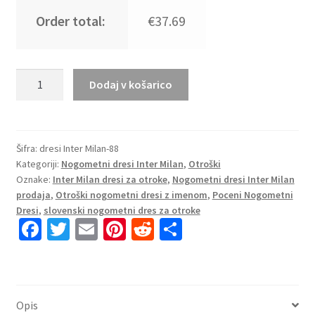
Order total:
€37.69
Otroški
Dodaj v košarico
Nogometni
dresi
za
otroke
Šifra:
dresi Inter Milan-88
Kategoriji:
Nogometni dresi Inter Milan
,
Otroški
Inter
Oznake:
Inter Milan dresi za otroke
,
Nogometni dresi Inter Milan
Milan
prodaja
,
Otroški nogometni dresi z imenom
,
Poceni Nogometni
Vratar
Dresi
,
slovenski nogometni dres za otroke
Domači
Fa
T
E
Pi
R
S
2024-
ce
wi
m
nt
e
h
25
b
tt
ai
er
d
ar
z
imenom
o
er
l
es
di
e
Opis
količina