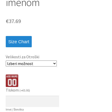
imenom
€
37.69
Size Chart
Velikosti za Otroški
Tiskom
(
+
€
5.95
)
Imei / Številka