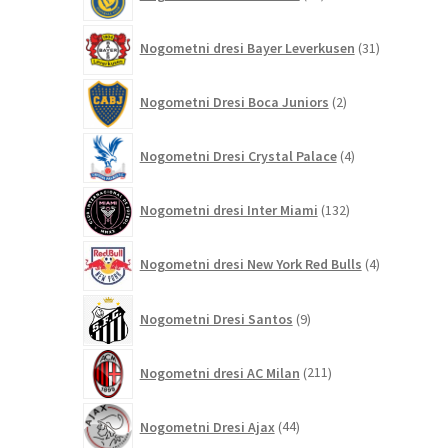
izdelkov
31
Nogometni dresi Bayer Leverkusen
31
izdelkov
2
Nogometni Dresi Boca Juniors
2
izdelka
4
Nogometni Dresi Crystal Palace
4
izdelki
132
Nogometni dresi Inter Miami
132
izdelkov
4
Nogometni dresi New York Red Bulls
4
izdelki
9
Nogometni Dresi Santos
9
izdelkov
211
Nogometni dresi AC Milan
211
izdelkov
44
Nogometni Dresi Ajax
44
izdelkov