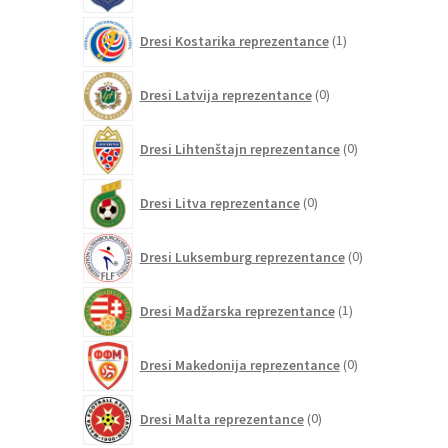
1
Dresi Kostarika reprezentance
1
izdelek
0
Dresi Latvija reprezentance
0
izdelkov
0
Dresi Lihtenštajn reprezentance
0
izdelkov
0
Dresi Litva reprezentance
0
izdelkov
0
Dresi Luksemburg reprezentance
0
izdelkov
1
Dresi Madžarska reprezentance
1
izdelek
0
Dresi Makedonija reprezentance
0
izdelkov
0
Dresi Malta reprezentance
0
izdelkov