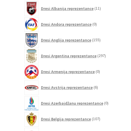
11
Dresi Albanija reprezentance
11
izdelkov
0
Dresi Andora reprezentance
0
izdelkov
155
Dresi Anglija reprezentance
155
izdelkov
297
Dresi Argentina reprezentance
297
izdelkov
0
Dresi Armenija reprezentance
0
izdelkov
6
Dresi Avstrija reprezentance
6
izdelkov
0
Dresi Azerbajdžanu reprezentance
0
izdelkov
107
Dresi Belgija reprezentance
107
izdelkov
0