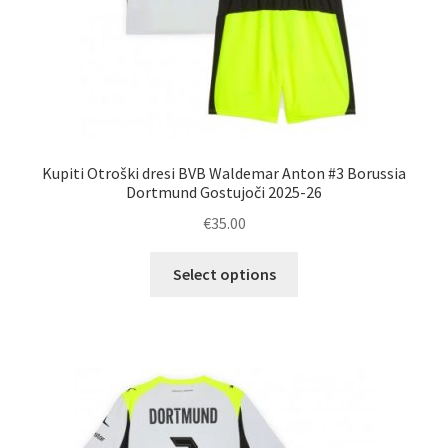
Kupiti Otroški dresi BVB Waldemar Anton #3 Borussia
Dortmund Gostujoči 2025-26
€
35.00
Ta
Select options
izdelek
ima
več
različic.
Možnosti
lahko
izberete