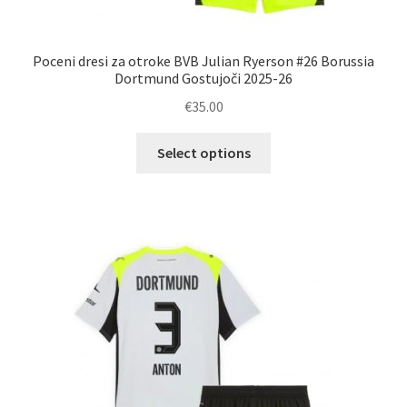
Poceni dresi za otroke BVB Julian Ryerson #26 Borussia
Dortmund Gostujoči 2025-26
€
35.00
Ta
Select options
izdelek
ima
več
različic.
Možnosti
lahko
izberete
na
strani
izdelka