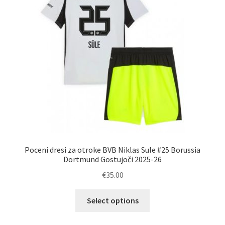
izberete
na
strani
izdelka
Poceni dresi za otroke BVB Niklas Sule #25 Borussia
Dortmund Gostujoči 2025-26
€
35.00
Ta
Select options
izdelek
ima