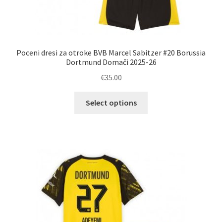
Poceni dresi za otroke BVB Marcel Sabitzer #20 Borussia
Dortmund Domači 2025-26
€
35.00
Ta
Select options
izdelek
ima
več
različic.
Možnosti
lahko
izberete
na
strani
izdelka