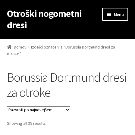
Otroški nogometni
Skip
Skip
Menu
to
to
dresi
navigation
content
Domov
Domov
Izdelki označeni z “Borussia Dortmund dresi za
otroke”
Blog
Kontaktiraj nas
Borussia Dortmund dresi
Košarica
za otroke
Moj račun
Trgovina
Sorted
Showing all 39 results
by
Zaključek nakupa