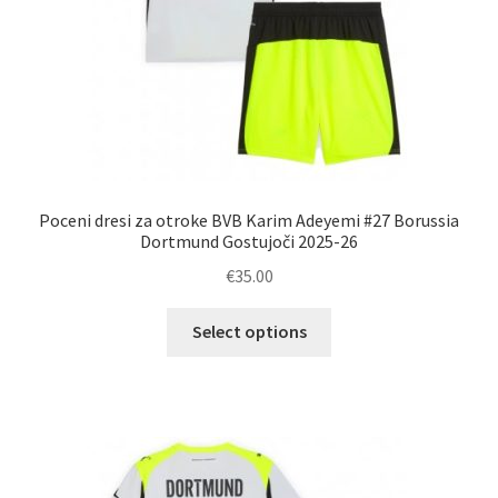
Poceni dresi za otroke BVB Karim Adeyemi #27 Borussia
Dortmund Gostujoči 2025-26
€
35.00
Ta
Select options
izdelek
ima
več
različic.
Možnosti
lahko