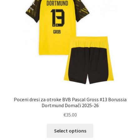
lahko
izberete
na
strani
izdelka
Poceni dresi za otroke BVB Pascal Gross #13 Borussia
Dortmund Domači 2025-26
€
35.00
Ta
Select options
izdelek