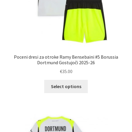
Poceni dresi za otroke Ramy Bensebaini #5 Borussia
Dortmund Gostujoči 2025-26
€
35.00
Ta
Select options
izdelek
ima
več
različic.
Možnosti
lahko