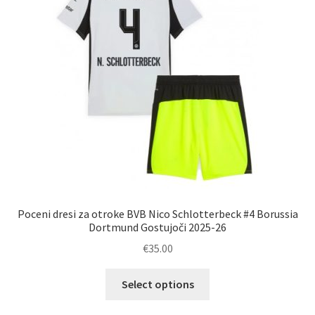
izberete
na
strani
izdelka
Poceni dresi za otroke BVB Nico Schlotterbeck #4 Borussia
Dortmund Gostujoči 2025-26
€
35.00
Ta
Select options
izdelek
ima