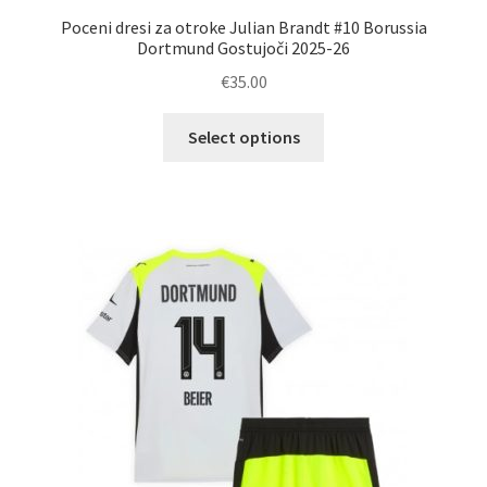
Poceni dresi za otroke Julian Brandt #10 Borussia
Dortmund Gostujoči 2025-26
€
35.00
Ta
Select options
izdelek
ima
več
različic.
Možnosti
lahko
izberete
na
strani
izdelka