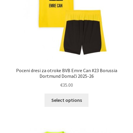
izdelka
Poceni dresi za otroke BVB Emre Can #23 Borussia
Dortmund Domači 2025-26
€
35.00
Ta
Select options
izdelek
ima
več
različic.