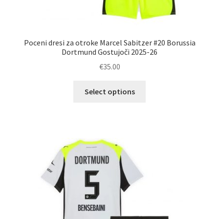
Poceni dresi za otroke Marcel Sabitzer #20 Borussia
Dortmund Gostujoči 2025-26
€
35.00
Ta
Select options
izdelek
ima
več
različic.
Možnosti
lahko
izberete
na
strani
izdelka