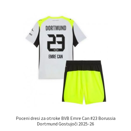
več
različic.
Možnosti
lahko
izberete
na
strani
izdelka
Poceni dresi za otroke BVB Emre Can #23 Borussia
Dortmund Gostujoči 2025-26