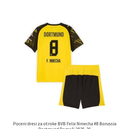
ima
več
različic.
Možnosti
lahko
izberete
na
strani
izdelka
Poceni dresi za otroke BVB Felix Nmecha #8 Borussia
Dortmund Domači 2025-26