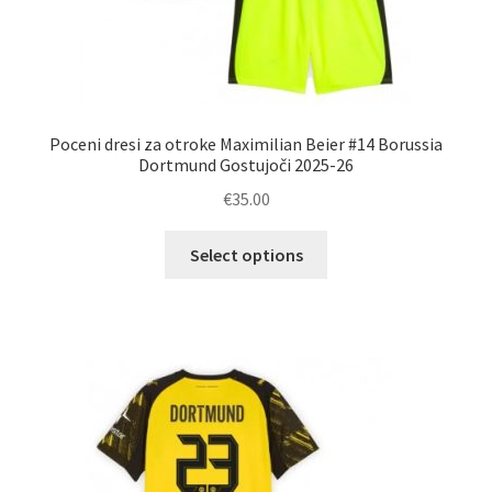
Poceni dresi za otroke Maximilian Beier #14 Borussia
Dortmund Gostujoči 2025-26
€
35.00
Ta
Select options
izdelek
ima
več
različic.
Možnosti
lahko
izberete
na
strani