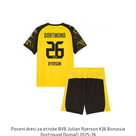
ima
več
različic.
Možnosti
lahko
izberete
na
strani
izdelka
Poceni dresi za otroke BVB Julian Ryerson #26 Borussia
Dortmund Domači 2025-26