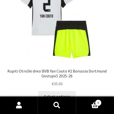
na
strani
izdelka
Kupiti Otroški dresi BVB Yan Couto #2 Borussia Dortmund
Gostujoči 2025-26
€
35.00
Ta
Select options
izdelek
0
ima
Išči:
Iskanje
več