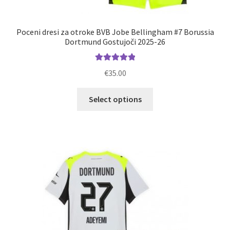
Poceni dresi za otroke BVB Jobe Bellingham #7 Borussia
Dortmund Gostujoči 2025-26
Ocenjeno
€
35.00
5.00
od 5
Ta
Select options
izdelek
ima
več
različic.
Možnosti
lahko
izberete
na
strani
izdelka