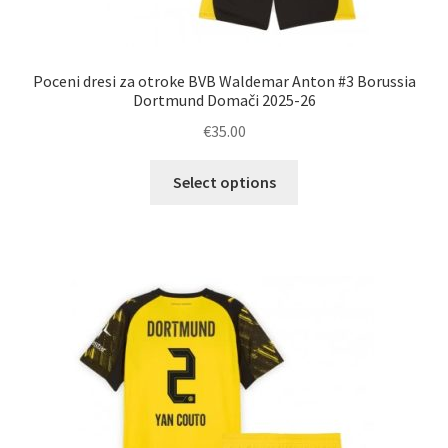
Poceni dresi za otroke BVB Waldemar Anton #3 Borussia
Dortmund Domači 2025-26
€
35.00
Ta
Select options
izdelek
ima
več
različic.
Možnosti
lahko
izberete
na
strani
izdelka