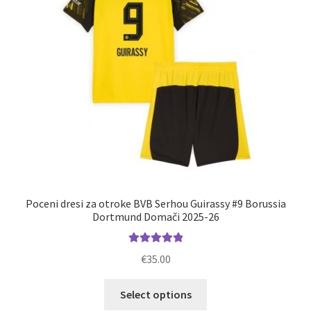
izberete
na
strani
izdelka
Poceni dresi za otroke BVB Serhou Guirassy #9 Borussia
Dortmund Domači 2025-26
Ocenjeno
€
35.00
5.00
od 5
Ta
Select options
izdelek