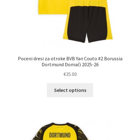
Poceni dresi za otroke BVB Yan Couto #2 Borussia
Dortmund Domači 2025-26
€
35.00
Ta
Select options
izdelek
ima
več
različic.
Možnosti
lahko