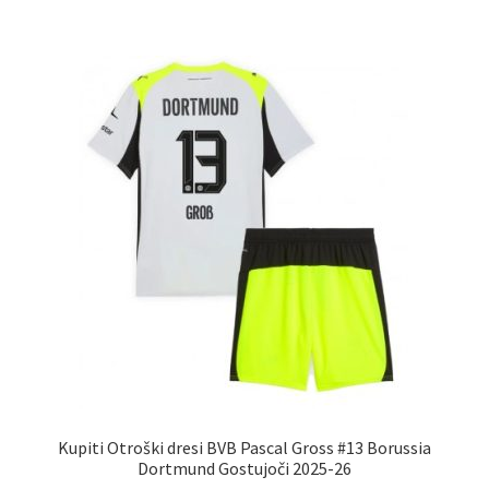
več
različic.
Možnosti
lahko
izberete
na
strani
izdelka
Kupiti Otroški dresi BVB Pascal Gross #13 Borussia
Dortmund Gostujoči 2025-26