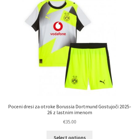
Možnosti
lahko
izberete
na
strani
izdelka
Poceni dresi za otroke Borussia Dortmund Gostujoči 2025-
26 z lastnim imenom
€
35.00
Ta
Select options