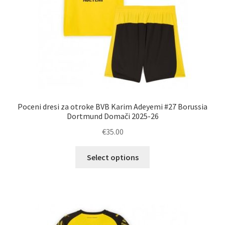
Poceni dresi za otroke BVB Karim Adeyemi #27 Borussia
Dortmund Domači 2025-26
€
35.00
Ta
Select options
izdelek
ima
več
različic.
Možnosti