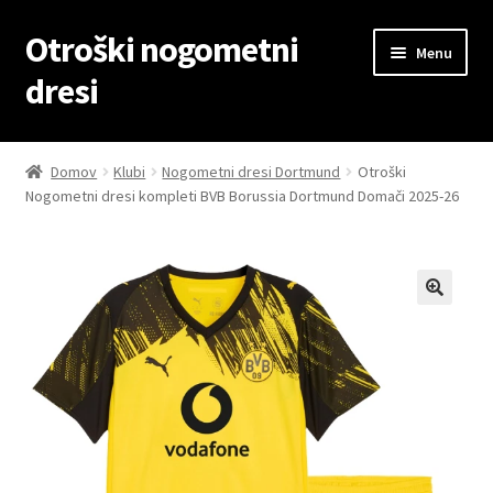
Otroški nogometni
Skip
Skip
Menu
to
to
dresi
navigation
content
Domov
Domov
Klubi
Nogometni dresi Dortmund
Otroški
Nogometni dresi kompleti BVB Borussia Dortmund Domači 2025-26
Blog
Kontaktiraj nas
Košarica
Moj račun
Trgovina
Zaključek nakupa