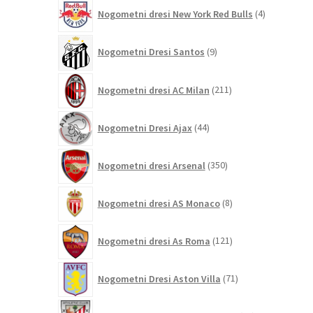
4
Nogometni dresi New York Red Bulls
4
izdelki
9
Nogometni Dresi Santos
9
izdelkov
211
Nogometni dresi AC Milan
211
izdelkov
44
Nogometni Dresi Ajax
44
izdelkov
350
Nogometni dresi Arsenal
350
izdelkov
8
Nogometni dresi AS Monaco
8
izdelkov
121
Nogometni dresi As Roma
121
izdelkov
71
Nogometni Dresi Aston Villa
71
izdelkov
24