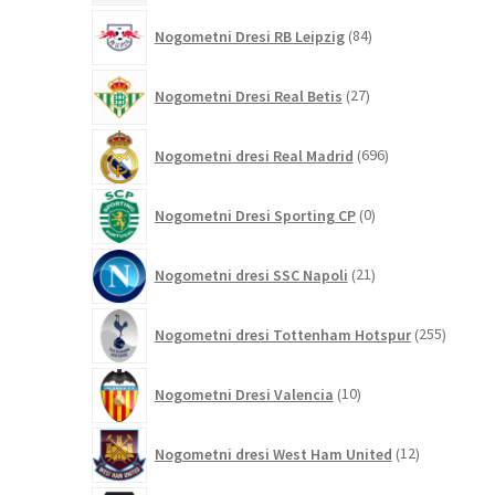
84
Nogometni Dresi RB Leipzig
84
izdelkov
27
Nogometni Dresi Real Betis
27
izdelkov
696
Nogometni dresi Real Madrid
696
izdelkov
0
Nogometni Dresi Sporting CP
0
izdelkov
21
Nogometni dresi SSC Napoli
21
izdelkov
255
Nogometni dresi Tottenham Hotspur
255
izdelko
10
Nogometni Dresi Valencia
10
izdelkov
12
Nogometni dresi West Ham United
12
izdelkov