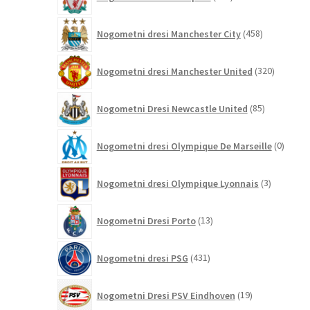
izdelkov
458
Nogometni dresi Manchester City
458
izdelkov
320
Nogometni dresi Manchester United
320
izdelkov
85
Nogometni Dresi Newcastle United
85
izdelkov
0
Nogometni dresi Olympique De Marseille
0
izdelk
3
Nogometni dresi Olympique Lyonnais
3
izdelki
13
Nogometni Dresi Porto
13
izdelkov
431
Nogometni dresi PSG
431
izdelkov
19
Nogometni Dresi PSV Eindhoven
19
izdelkov