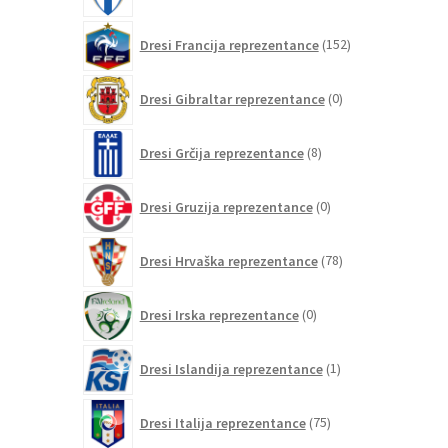
152
Dresi Francija reprezentance
152
izdelkov
0
Dresi Gibraltar reprezentance
0
izdelkov
8
Dresi Grčija reprezentance
8
izdelkov
0
Dresi Gruzija reprezentance
0
izdelkov
78
Dresi Hrvaška reprezentance
78
izdelkov
0
Dresi Irska reprezentance
0
izdelkov
1
Dresi Islandija reprezentance
1
izdelek
75
Dresi Italija reprezentance
75
izdelkov