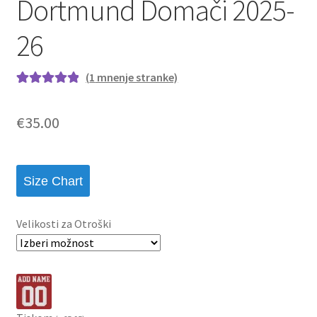
Dortmund Domači 2025-
26
(
1
mnenje stranke)
Ocenjeno z
1
5.00
od 5 na
€
35.00
podlagi ocene
stranke
Size Chart
Velikosti za Otroški