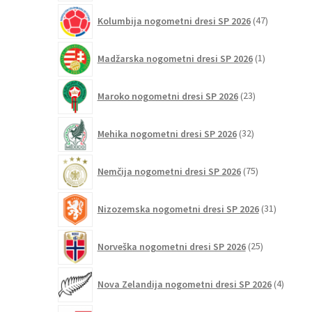
47
Kolumbija nogometni dresi SP 2026
47
izdelkov
1
Madžarska nogometni dresi SP 2026
1
izdelek
23
Maroko nogometni dresi SP 2026
23
izdelkov
32
Mehika nogometni dresi SP 2026
32
izdelkov
75
Nemčija nogometni dresi SP 2026
75
izdelkov
31
Nizozemska nogometni dresi SP 2026
31
izdelkov
25
Norveška nogometni dresi SP 2026
25
izdelkov
4
Nova Zelandija nogometni dresi SP 2026
4
izdelki