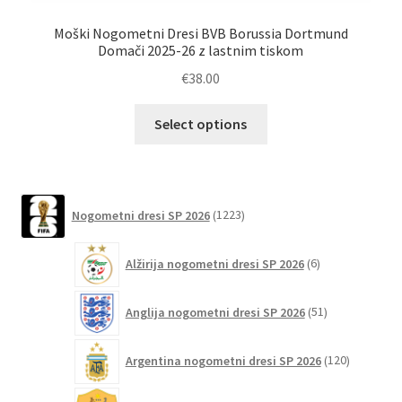
Moški Nogometni Dresi BVB Borussia Dortmund
Domači 2025-26 z lastnim tiskom
€
38.00
Ta
Select options
izdelek
ima
več
različic.
1223
Nogometni dresi SP 2026
1223
izdelkov
Možnosti
lahko
6
Alžirija nogometni dresi SP 2026
6
izberete
izdelkov
na
51
Anglija nogometni dresi SP 2026
51
strani
izdelkov
izdelka
120
Argentina nogometni dresi SP 2026
120
izdelkov
4