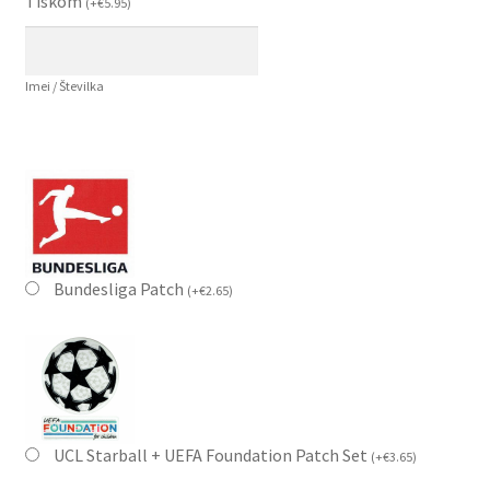
Tiskom
(
+
€
5.95
)
Imei / Številka
Bundesliga Patch
(
+
€
2.65
)
UCL Starball + UEFA Foundation Patch Set
(
+
€
3.65
)