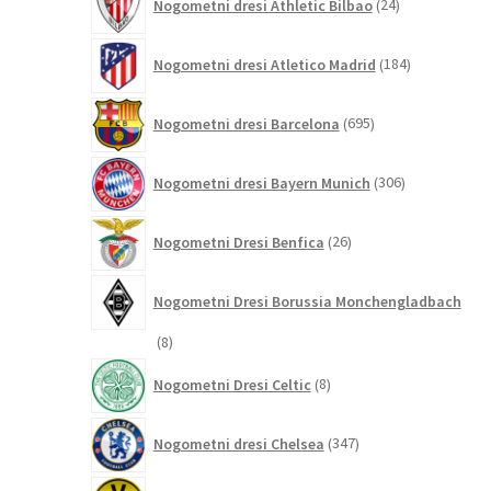
Nogometni dresi Athletic Bilbao
24
izdelkov
184
Nogometni dresi Atletico Madrid
184
izdelkov
695
Nogometni dresi Barcelona
695
izdelkov
306
Nogometni dresi Bayern Munich
306
izdelkov
26
Nogometni Dresi Benfica
26
izdelkov
Nogometni Dresi Borussia Monchengladbach
8
8
izdelkov
8
Nogometni Dresi Celtic
8
izdelkov
347
Nogometni dresi Chelsea
347
izdelkov
196