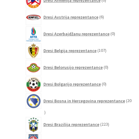
Dresi Armenija reprezentance
0
izdelkov
6
Dresi Avstrija reprezentance
6
izdelkov
0
Dresi Azerbajdžanu reprezentance
0
izdelkov
107
Dresi Belgija reprezentance
107
izdelkov
0
Dresi Belorusijo reprezentance
0
izdelkov
0
Dresi Bolgarijo reprezentance
0
izdelkov
Dresi Bosna in Hercegovina reprezentance
20
20
izdelkov
223
Dresi Brazilija reprezentance
223
izdelkov
2