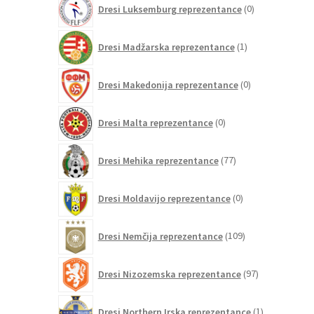
Dresi Luksemburg reprezentance
0
izdelkov
1
Dresi Madžarska reprezentance
1
izdelek
0
Dresi Makedonija reprezentance
0
izdelkov
0
Dresi Malta reprezentance
0
izdelkov
77
Dresi Mehika reprezentance
77
izdelkov
0
Dresi Moldavijo reprezentance
0
izdelkov
109
Dresi Nemčija reprezentance
109
izdelkov
97
Dresi Nizozemska reprezentance
97
izdelkov
1
Dresi Northern Irska reprezentance
1