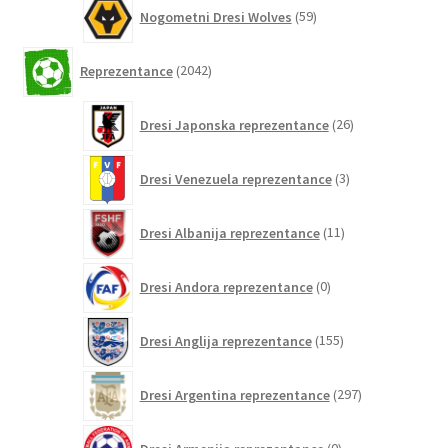
59
Nogometni Dresi Wolves
59
izdelkov
2042
Reprezentance
2042
izdelkov
26
Dresi Japonska reprezentance
26
izdelkov
3
Dresi Venezuela reprezentance
3
izdelki
11
Dresi Albanija reprezentance
11
izdelkov
0
Dresi Andora reprezentance
0
izdelkov
155
Dresi Anglija reprezentance
155
izdelkov
297
Dresi Argentina reprezentance
297
izdelkov
0