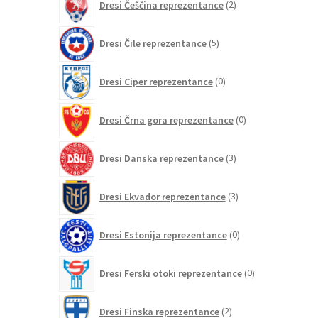
Dresi Češčina reprezentance
2
izdelka
5
Dresi Čile reprezentance
5
izdelkov
0
Dresi Ciper reprezentance
0
izdelkov
0
Dresi Črna gora reprezentance
0
izdelkov
3
Dresi Danska reprezentance
3
izdelki
3
Dresi Ekvador reprezentance
3
izdelki
0
Dresi Estonija reprezentance
0
izdelkov
0
Dresi Ferski otoki reprezentance
0
izdelkov
2
Dresi Finska reprezentance
2
izdelka