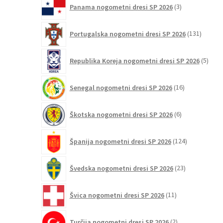
3
Panama nogometni dresi SP 2026
3
izdelki
131
Portugalska nogometni dresi SP 2026
131
izdelko
5
Republika Koreja nogometni dresi SP 2026
5
izdel
16
Senegal nogometni dresi SP 2026
16
izdelkov
6
Škotska nogometni dresi SP 2026
6
izdelkov
124
Španija nogometni dresi SP 2026
124
izdelkov
23
Švedska nogometni dresi SP 2026
23
izdelkov
11
Švica nogometni dresi SP 2026
11
izdelkov
2
Turčija nogometni dresi SP 2026
2