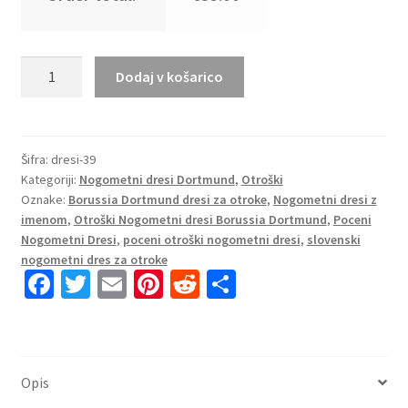
Otroški
Dodaj v košarico
Nogometni
dresi
kompleti
BVB
Šifra:
dresi-39
Kategoriji:
Nogometni dresi Dortmund
,
Otroški
Borussia
Oznake:
Borussia Dortmund dresi za otroke
,
Nogometni dresi z
Dortmund
imenom
,
Otroški Nogometni dresi Borussia Dortmund
,
Poceni
Domači
Nogometni Dresi
,
poceni otroški nogometni dresi
,
slovenski
2025-
nogometni dres za otroke
26
Fa
T
E
Pi
R
S
količina
ce
wi
m
nt
e
h
b
tt
ai
er
d
ar
o
er
l
es
di
e
Opis
o
t
t