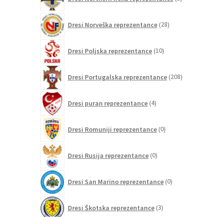
izdelek
28
Dresi Norveška reprezentance
28
izdelkov
10
Dresi Poljska reprezentance
10
izdelkov
208
Dresi Portugalska reprezentance
208
izdelkov
4
Dresi puran reprezentance
4
izdelki
0
Dresi Romuniji reprezentance
0
izdelkov
0
Dresi Rusija reprezentance
0
izdelkov
0
Dresi San Marino reprezentance
0
izdelkov
3
Dresi Škotska reprezentance
3
izdelki