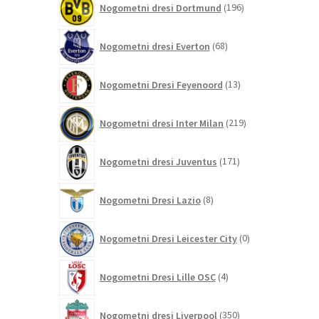
Nogometni dresi Dortmund
196
izdelkov
68
Nogometni dresi Everton
68
izdelkov
13
Nogometni Dresi Feyenoord
13
izdelkov
219
Nogometni dresi Inter Milan
219
izdelkov
171
Nogometni dresi Juventus
171
izdelkov
8
Nogometni Dresi Lazio
8
izdelkov
0
Nogometni Dresi Leicester City
0
izdelkov
4
Nogometni Dresi Lille OSC
4
izdelki
350
Nogometni dresi Liverpool
350