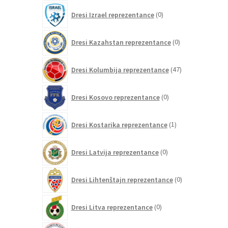
0
Dresi Izrael reprezentance
0
izdelkov
0
Dresi Kazahstan reprezentance
0
izdelkov
47
Dresi Kolumbija reprezentance
47
izdelkov
0
Dresi Kosovo reprezentance
0
izdelkov
1
Dresi Kostarika reprezentance
1
izdelek
0
Dresi Latvija reprezentance
0
izdelkov
0
Dresi Lihtenštajn reprezentance
0
izdelkov
0
Dresi Litva reprezentance
0
izdelkov
0