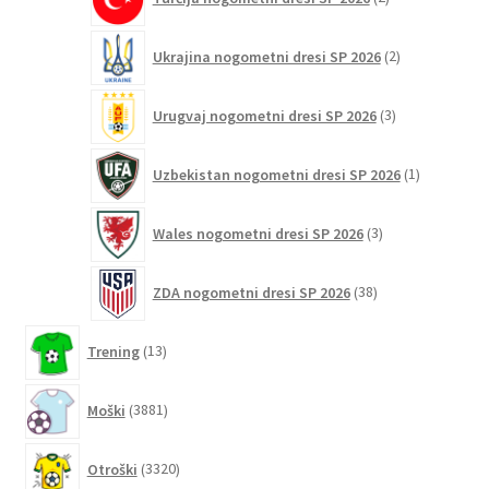
izdelka
2
Ukrajina nogometni dresi SP 2026
2
izdelka
3
Urugvaj nogometni dresi SP 2026
3
izdelki
1
Uzbekistan nogometni dresi SP 2026
1
izdelek
3
Wales nogometni dresi SP 2026
3
izdelki
38
ZDA nogometni dresi SP 2026
38
izdelkov
13
Trening
13
izdelkov
3881
Moški
3881
izdelkov
3320
Otroški
3320
izdelkov