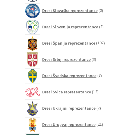
0
Dresi Slovaška reprezentance
0
izdelkov
2
Dresi Slovenija reprezentance
2
izdelka
197
Dresi Španija reprezentance
197
izdelkov
0
Dresi Srbiji reprezentance
0
izdelkov
7
Dresi Švedska reprezentance
7
izdelkov
12
Dresi Švica reprezentance
12
izdelkov
2
Dresi Ukrajini reprezentance
2
izdelka
21
Dresi Urugvaj reprezentance
21
izdelkov