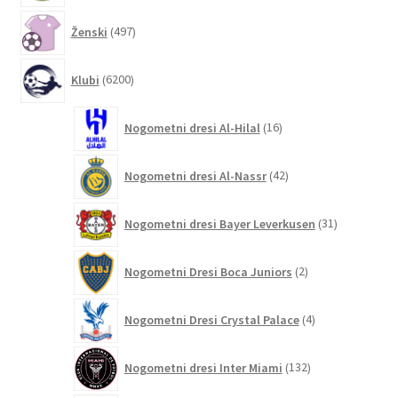
497
Ženski
497
izdelkov
6200
Klubi
6200
izdelkov
16
Nogometni dresi Al-Hilal
16
izdelkov
42
Nogometni dresi Al-Nassr
42
izdelkov
31
Nogometni dresi Bayer Leverkusen
31
izdelkov
2
Nogometni Dresi Boca Juniors
2
izdelka
4
Nogometni Dresi Crystal Palace
4
izdelki
132
Nogometni dresi Inter Miami
132
izdelkov