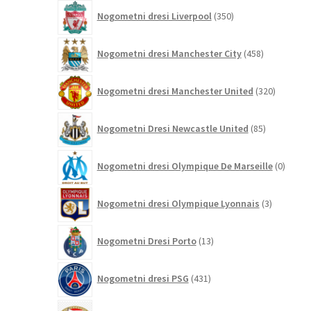
350
Nogometni dresi Liverpool
350
izdelkov
458
Nogometni dresi Manchester City
458
izdelkov
320
Nogometni dresi Manchester United
320
izdelkov
85
Nogometni Dresi Newcastle United
85
izdelkov
0
Nogometni dresi Olympique De Marseille
0
izdelk
3
Nogometni dresi Olympique Lyonnais
3
izdelki
13
Nogometni Dresi Porto
13
izdelkov
431
Nogometni dresi PSG
431
izdelkov
19