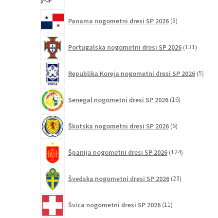
3
Panama nogometni dresi SP 2026
3
izdelki
131
Portugalska nogometni dresi SP 2026
131
izdelko
5
Republika Koreja nogometni dresi SP 2026
5
izdel
16
Senegal nogometni dresi SP 2026
16
izdelkov
6
Škotska nogometni dresi SP 2026
6
izdelkov
124
Španija nogometni dresi SP 2026
124
izdelkov
23
Švedska nogometni dresi SP 2026
23
izdelkov
11
Švica nogometni dresi SP 2026
11
izdelkov