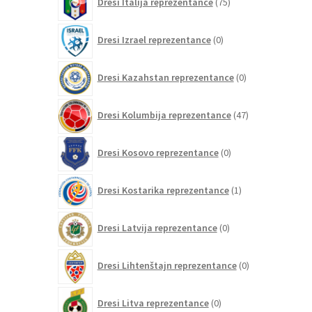
Dresi Italija reprezentance
75
izdelkov
0
Dresi Izrael reprezentance
0
izdelkov
0
Dresi Kazahstan reprezentance
0
izdelkov
47
Dresi Kolumbija reprezentance
47
izdelkov
0
Dresi Kosovo reprezentance
0
izdelkov
1
Dresi Kostarika reprezentance
1
izdelek
0
Dresi Latvija reprezentance
0
izdelkov
0
Dresi Lihtenštajn reprezentance
0
izdelkov
0
Dresi Litva reprezentance
0
izdelkov