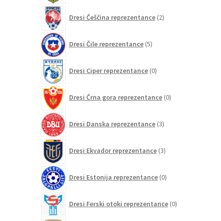
2
Dresi Češčina reprezentance
2
izdelka
5
Dresi Čile reprezentance
5
izdelkov
0
Dresi Ciper reprezentance
0
izdelkov
0
Dresi Črna gora reprezentance
0
izdelkov
3
Dresi Danska reprezentance
3
izdelki
3
Dresi Ekvador reprezentance
3
izdelki
0
Dresi Estonija reprezentance
0
izdelkov
0
Dresi Ferski otoki reprezentance
0
izdelkov