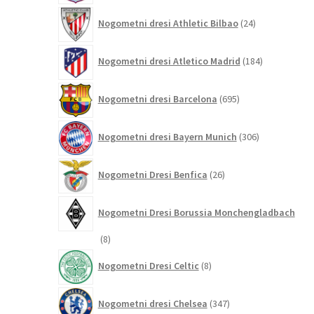
24
Nogometni dresi Athletic Bilbao
24
izdelkov
184
Nogometni dresi Atletico Madrid
184
izdelkov
695
Nogometni dresi Barcelona
695
izdelkov
306
Nogometni dresi Bayern Munich
306
izdelkov
26
Nogometni Dresi Benfica
26
izdelkov
Nogometni Dresi Borussia Monchengladbach
8
8
izdelkov
8
Nogometni Dresi Celtic
8
izdelkov
347
Nogometni dresi Chelsea
347
izdelkov