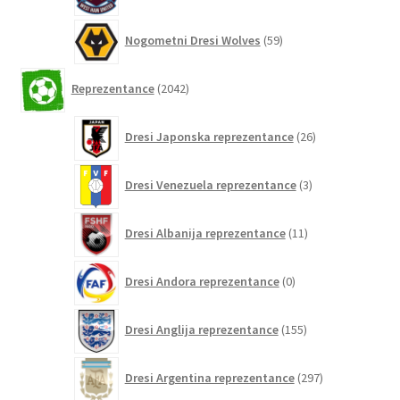
izdelkov
59
Nogometni Dresi Wolves
59
izdelkov
2042
Reprezentance
2042
izdelkov
26
Dresi Japonska reprezentance
26
izdelkov
3
Dresi Venezuela reprezentance
3
izdelki
11
Dresi Albanija reprezentance
11
izdelkov
0
Dresi Andora reprezentance
0
izdelkov
155
Dresi Anglija reprezentance
155
izdelkov
297
Dresi Argentina reprezentance
297
izdelkov