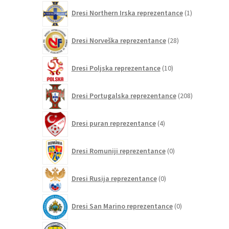
1
Dresi Northern Irska reprezentance
1
izdelek
28
Dresi Norveška reprezentance
28
izdelkov
10
Dresi Poljska reprezentance
10
izdelkov
208
Dresi Portugalska reprezentance
208
izdelkov
4
Dresi puran reprezentance
4
izdelki
0
Dresi Romuniji reprezentance
0
izdelkov
0
Dresi Rusija reprezentance
0
izdelkov
0
Dresi San Marino reprezentance
0
izdelkov
3