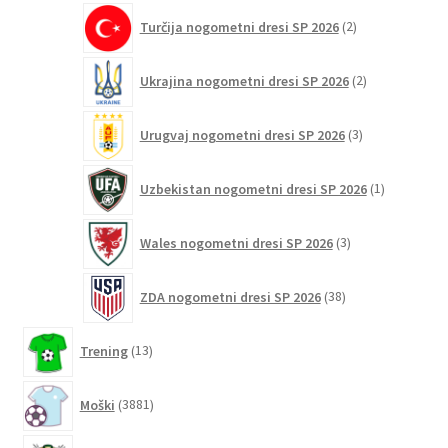
2
Turčija nogometni dresi SP 2026
2
izdelka
2
Ukrajina nogometni dresi SP 2026
2
izdelka
3
Urugvaj nogometni dresi SP 2026
3
izdelki
1
Uzbekistan nogometni dresi SP 2026
1
izdelek
3
Wales nogometni dresi SP 2026
3
izdelki
38
ZDA nogometni dresi SP 2026
38
izdelkov
13
Trening
13
izdelkov
3881
Moški
3881
izdelkov
3320