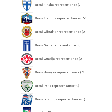
2
Dresi Finska reprezentance
2
izdelka
152
Dresi Francija reprezentance
152
izdelkov
0
Dresi Gibraltar reprezentance
0
izdelkov
8
Dresi Grčija reprezentance
8
izdelkov
0
Dresi Gruzija reprezentance
0
izdelkov
78
Dresi Hrvaška reprezentance
78
izdelkov
0
Dresi Irska reprezentance
0
izdelkov
1
Dresi Islandija reprezentance
1
izdelek
75