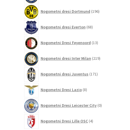
196
Nogometni dresi Dortmund
196
izdelkov
68
Nogometni dresi Everton
68
izdelkov
13
Nogometni Dresi Feyenoord
13
izdelkov
219
Nogometni dresi Inter Milan
219
izdelkov
171
Nogometni dresi Juventus
171
izdelkov
8
Nogometni Dresi Lazio
8
izdelkov
0
Nogometni Dresi Leicester City
0
izdelkov
4
Nogometni Dresi Lille OSC
4
izdelki