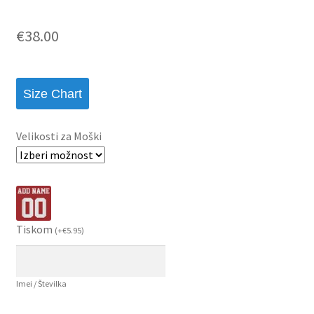
€
38.00
Size Chart
Velikosti za Moški
Tiskom
(
+
€
5.95
)
Imei / Številka