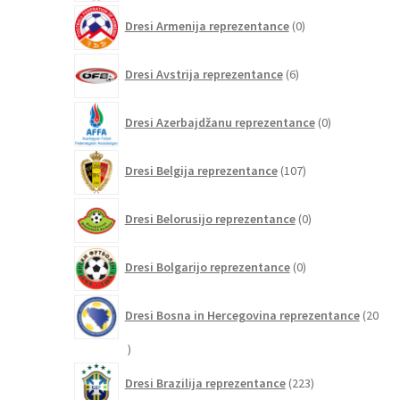
0
Dresi Armenija reprezentance
0
izdelkov
6
Dresi Avstrija reprezentance
6
izdelkov
0
Dresi Azerbajdžanu reprezentance
0
izdelkov
107
Dresi Belgija reprezentance
107
izdelkov
0
Dresi Belorusijo reprezentance
0
izdelkov
0
Dresi Bolgarijo reprezentance
0
izdelkov
Dresi Bosna in Hercegovina reprezentance
20
20
izdelkov
223
Dresi Brazilija reprezentance
223
izdelkov