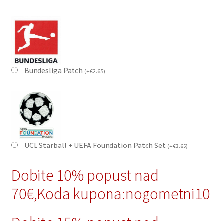
Bundesliga Patch
(
+
€
2.65
)
UCL Starball + UEFA Foundation Patch Set
(
+
€
3.65
)
Dobite 10% popust nad
70€,Koda kupona:nogometni10