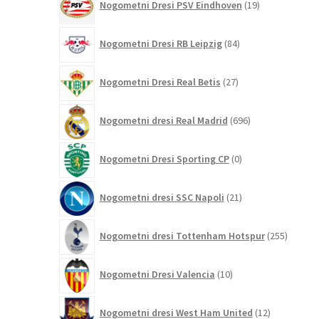
Nogometni Dresi PSV Eindhoven
19
izdelkov
84
Nogometni Dresi RB Leipzig
84
izdelkov
27
Nogometni Dresi Real Betis
27
izdelkov
696
Nogometni dresi Real Madrid
696
izdelkov
0
Nogometni Dresi Sporting CP
0
izdelkov
21
Nogometni dresi SSC Napoli
21
izdelkov
255
Nogometni dresi Tottenham Hotspur
255
izdelko
10
Nogometni Dresi Valencia
10
izdelkov
12
Nogometni dresi West Ham United
12