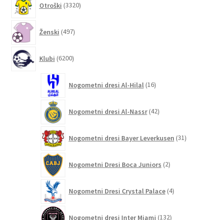
Otroški
3320
izdelkov
497
Ženski
497
izdelkov
6200
Klubi
6200
izdelkov
16
Nogometni dresi Al-Hilal
16
izdelkov
42
Nogometni dresi Al-Nassr
42
izdelkov
31
Nogometni dresi Bayer Leverkusen
31
izdelkov
2
Nogometni Dresi Boca Juniors
2
izdelka
4
Nogometni Dresi Crystal Palace
4
izdelki
132
Nogometni dresi Inter Miami
132