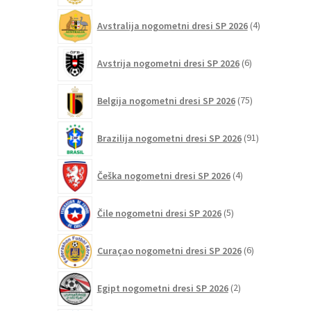
4
Avstralija nogometni dresi SP 2026
4
izdelki
6
Avstrija nogometni dresi SP 2026
6
izdelkov
75
Belgija nogometni dresi SP 2026
75
izdelkov
91
Brazilija nogometni dresi SP 2026
91
izdelkov
4
Češka nogometni dresi SP 2026
4
izdelki
5
Čile nogometni dresi SP 2026
5
izdelkov
6
Curaçao nogometni dresi SP 2026
6
izdelkov
2
Egipt nogometni dresi SP 2026
2
izdelka