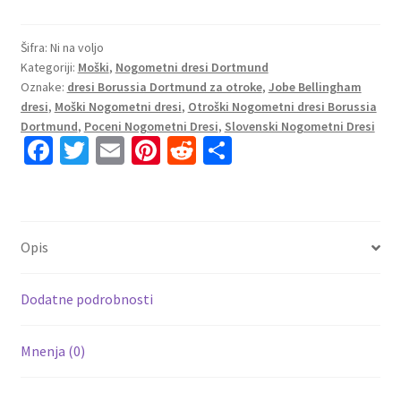
Dresi
Jobe
Bellingham
Šifra:
Ni na voljo
Kategoriji:
Moški
,
Nogometni dresi Dortmund
#7
Oznake:
dresi Borussia Dortmund za otroke
,
Jobe Bellingham
BVB
dresi
,
Moški Nogometni dresi
,
Otroški Nogometni dresi Borussia
Borussia
Dortmund
,
Poceni Nogometni Dresi
,
Slovenski Nogometni Dresi
Dortmund
Fa
T
E
Pi
R
S
Domači
ce
wi
m
nt
e
h
2025-
b
tt
ai
er
d
ar
26
Moški
o
er
l
es
di
e
Opis
količina
o
t
t
k
Dodatne podrobnosti
Mnenja (0)