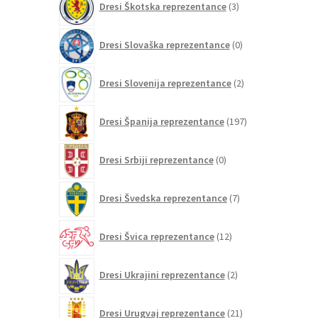
Dresi Škotska reprezentance
3
izdelki
0
Dresi Slovaška reprezentance
0
izdelkov
2
Dresi Slovenija reprezentance
2
izdelka
197
Dresi Španija reprezentance
197
izdelkov
0
Dresi Srbiji reprezentance
0
izdelkov
7
Dresi Švedska reprezentance
7
izdelkov
12
Dresi Švica reprezentance
12
izdelkov
2
Dresi Ukrajini reprezentance
2
izdelka
21
Dresi Urugvaj reprezentance
21