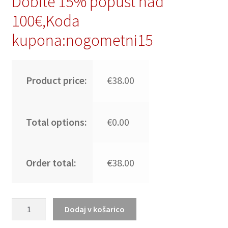
Dobite 15% popust nad
100€,Koda
kupona:nogometni15
Product price:
€38.00
Total options:
€0.00
Order total:
€38.00
Poceni
Dodaj v košarico
Nogometni