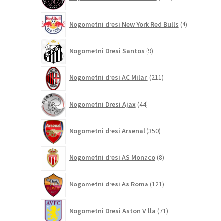
izdelkov
4
Nogometni dresi New York Red Bulls
4
izdelki
9
Nogometni Dresi Santos
9
izdelkov
211
Nogometni dresi AC Milan
211
izdelkov
44
Nogometni Dresi Ajax
44
izdelkov
350
Nogometni dresi Arsenal
350
izdelkov
8
Nogometni dresi AS Monaco
8
izdelkov
121
Nogometni dresi As Roma
121
izdelkov
71
Nogometni Dresi Aston Villa
71
izdelkov