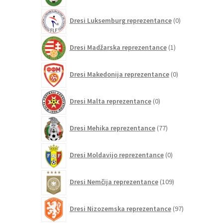
0
Dresi Luksemburg reprezentance
0
izdelkov
1
Dresi Madžarska reprezentance
1
izdelek
0
Dresi Makedonija reprezentance
0
izdelkov
0
Dresi Malta reprezentance
0
izdelkov
77
Dresi Mehika reprezentance
77
izdelkov
0
Dresi Moldavijo reprezentance
0
izdelkov
109
Dresi Nemčija reprezentance
109
izdelkov
97
Dresi Nizozemska reprezentance
97
izdelkov