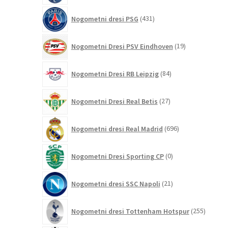
431
Nogometni dresi PSG
431
izdelkov
19
Nogometni Dresi PSV Eindhoven
19
izdelkov
84
Nogometni Dresi RB Leipzig
84
izdelkov
27
Nogometni Dresi Real Betis
27
izdelkov
696
Nogometni dresi Real Madrid
696
izdelkov
0
Nogometni Dresi Sporting CP
0
izdelkov
21
Nogometni dresi SSC Napoli
21
izdelkov
255
Nogometni dresi Tottenham Hotspur
255
izdelko