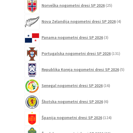
25
Norveška nogometni dresi SP 2026
25
izdelkov
4
Nova Zelandija nogometni dresi SP 2026
4
izdelki
3
Panama nogometni dresi SP 2026
3
izdelki
131
Portugalska nogometni dresi SP 2026
131
izdelko
5
Republika Koreja nogometni dresi SP 2026
5
izdel
16
Senegal nogometni dresi SP 2026
16
izdelkov
6
Škotska nogometni dresi SP 2026
6
izdelkov
124
Španija nogometni dresi SP 2026
124
izdelkov
23