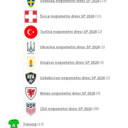
Švedska nogometni dresi SP 2026
23
izdelkov
11
Švica nogometni dresi SP 2026
11
izdelkov
2
Turčija nogometni dresi SP 2026
2
izdelka
2
Ukrajina nogometni dresi SP 2026
2
izdelka
3
Urugvaj nogometni dresi SP 2026
3
izdelki
1
Uzbekistan nogometni dresi SP 2026
1
izdelek
3
Wales nogometni dresi SP 2026
3
izdelki
38
ZDA nogometni dresi SP 2026
38
izdelkov
13
Trening
13
izdelkov