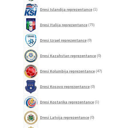
1
Dresi Islandija reprezentance
1
izdelek
75
Dresi Italija reprezentance
75
izdelkov
0
Dresi Izrael reprezentance
0
izdelkov
0
Dresi Kazahstan reprezentance
0
izdelkov
47
Dresi Kolumbija reprezentance
47
izdelkov
0
Dresi Kosovo reprezentance
0
izdelkov
1
Dresi Kostarika reprezentance
1
izdelek
0
Dresi Latvija reprezentance
0
izdelkov