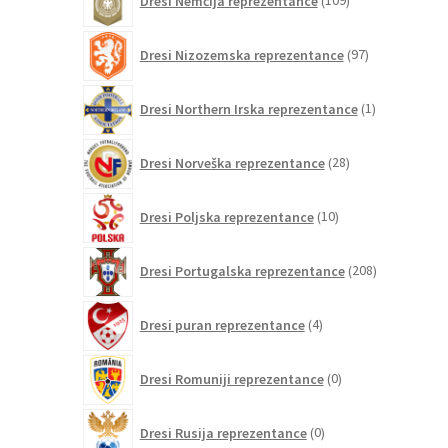
Dresi Nemčija reprezentance
109
izdelkov
97
Dresi Nizozemska reprezentance
97
izdelkov
1
Dresi Northern Irska reprezentance
1
izdelek
28
Dresi Norveška reprezentance
28
izdelkov
10
Dresi Poljska reprezentance
10
izdelkov
208
Dresi Portugalska reprezentance
208
izdelkov
4
Dresi puran reprezentance
4
izdelki
0
Dresi Romuniji reprezentance
0
izdelkov
0
Dresi Rusija reprezentance
0
izdelkov