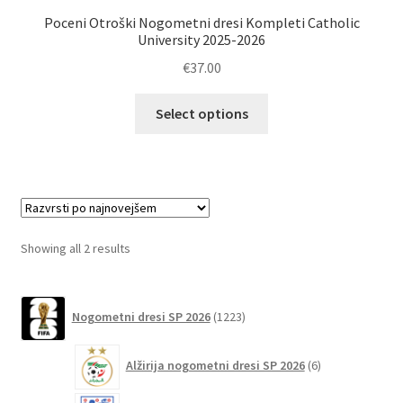
Poceni Otroški Nogometni dresi Kompleti Catholic
University 2025-2026
€
37.00
Ta
Select options
izdelek
ima
več
različic.
Možnosti
lahko
Sorted
Showing all 2 results
izberete
by
na
latest
1223
strani
Nogometni dresi SP 2026
1223
izdelkov
izdelka
6
Alžirija nogometni dresi SP 2026
6
izdelkov
51