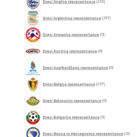
Dresi Anglija reprezentance
155
izdelkov
297
Dresi Argentina reprezentance
297
izdelkov
0
Dresi Armenija reprezentance
0
izdelkov
6
Dresi Avstrija reprezentance
6
izdelkov
0
Dresi Azerbajdžanu reprezentance
0
izdelkov
107
Dresi Belgija reprezentance
107
izdelkov
0
Dresi Belorusijo reprezentance
0
izdelkov
0
Dresi Bolgarijo reprezentance
0
izdelkov
Dresi Bosna in Hercegovina reprezentance
20