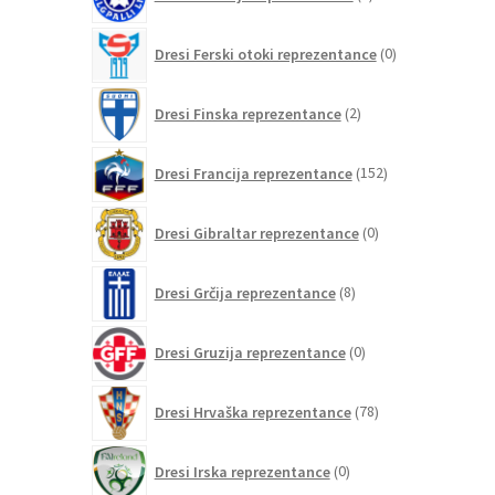
izdelkov
0
Dresi Ferski otoki reprezentance
0
izdelkov
2
Dresi Finska reprezentance
2
izdelka
152
Dresi Francija reprezentance
152
izdelkov
0
Dresi Gibraltar reprezentance
0
izdelkov
8
Dresi Grčija reprezentance
8
izdelkov
0
Dresi Gruzija reprezentance
0
izdelkov
78
Dresi Hrvaška reprezentance
78
izdelkov
0
Dresi Irska reprezentance
0
izdelkov