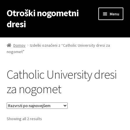
Otroški nogometni
Skip
Skip
Menu
to
to
dresi
navigation
content
Domov
Domov
Izdelki označeni z “Catholic University dresi za
nogomet”
Blog
Kontaktiraj nas
Catholic University dresi
Košarica
za nogomet
Moj račun
Trgovina
Sorted
Showing all 2 results
by
Zaključek nakupa