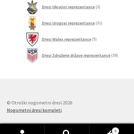
2
Dresi Ukrajini reprezentance
2
izdelka
21
Dresi Urugvaj reprezentance
21
izdelkov
5
Dresi Wales reprezentance
5
izdelkov
26
Dresi Združene države reprezentance
26
izdelkov
© Otroški nogometni dresi 2026
Nogometni dresi kompleti
.
0