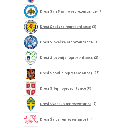
0
Dresi San Marino reprezentance
0
izdelkov
3
Dresi Škotska reprezentance
3
izdelki
0
Dresi Slovaška reprezentance
0
izdelkov
2
Dresi Slovenija reprezentance
2
izdelka
197
Dresi Španija reprezentance
197
izdelkov
0
Dresi Srbiji reprezentance
0
izdelkov
7
Dresi Švedska reprezentance
7
izdelkov
12
Dresi Švica reprezentance
12
izdelkov