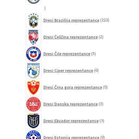
20
izdelkov
223
Dresi Brazilija reprezentance
223
izdelkov
2
Dresi Češčina reprezentance
2
izdelka
5
Dresi Čile reprezentance
5
izdelkov
0
Dresi Ciper reprezentance
0
izdelkov
0
Dresi Črna gora reprezentance
0
izdelkov
3
Dresi Danska reprezentance
3
izdelki
3
Dresi Ekvador reprezentance
3
izdelki
0
Dresi Estonija reprezentance
0