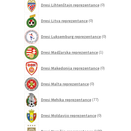
0
Dresi Lihtenštajn reprezentance
0
izdelkov
0
Dresi Litva reprezentance
0
izdelkov
0
Dresi Luksemburg reprezentance
0
izdelkov
1
Dresi Madžarska reprezentance
1
izdelek
0
Dresi Makedonija reprezentance
0
izdelkov
0
Dresi Malta reprezentance
0
izdelkov
77
Dresi Mehika reprezentance
77
izdelkov
0
Dresi Moldavijo reprezentance
0
izdelkov
109