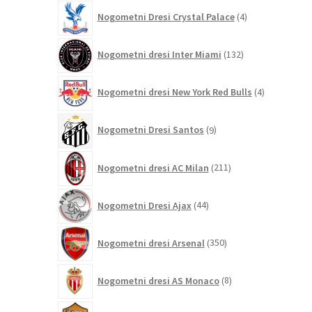
4
Nogometni Dresi Crystal Palace
4
izdelki
132
Nogometni dresi Inter Miami
132
izdelkov
4
Nogometni dresi New York Red Bulls
4
izdelki
9
Nogometni Dresi Santos
9
izdelkov
211
Nogometni dresi AC Milan
211
izdelkov
44
Nogometni Dresi Ajax
44
izdelkov
350
Nogometni dresi Arsenal
350
izdelkov
8
Nogometni dresi AS Monaco
8
izdelkov
121