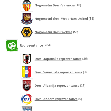
10
Nogometni Dresi Valencia
10
izdelkov
12
Nogometni dresi West Ham United
12
izdelkov
59
Nogometni Dresi Wolves
59
izdelkov
2042
Reprezentance
2042
izdelkov
26
Dresi Japonska reprezentance
26
izdelkov
3
Dresi Venezuela reprezentance
3
izdelki
11
Dresi Albanija reprezentance
11
izdelkov
0
Dresi Andora reprezentance
0
izdelkov
155