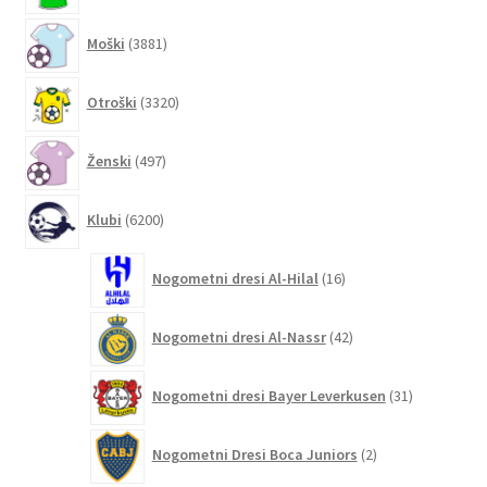
3881
Moški
3881
izdelkov
3320
Otroški
3320
izdelkov
497
Ženski
497
izdelkov
6200
Klubi
6200
izdelkov
16
Nogometni dresi Al-Hilal
16
izdelkov
42
Nogometni dresi Al-Nassr
42
izdelkov
31
Nogometni dresi Bayer Leverkusen
31
izdelkov
2
Nogometni Dresi Boca Juniors
2
izdelka