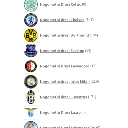
8
Nogometni Dresi Celtic
8
izdelkov
347
Nogometni dresi Chelsea
347
izdelkov
196
Nogometni dresi Dortmund
196
izdelkov
68
Nogometni dresi Everton
68
izdelkov
13
Nogometni Dresi Feyenoord
13
izdelkov
219
Nogometni dresi Inter Milan
219
izdelkov
171
Nogometni dresi Juventus
171
izdelkov
8
Nogometni Dresi Lazio
8
izdelkov
0
Nogometni Dresi Leicester City
0