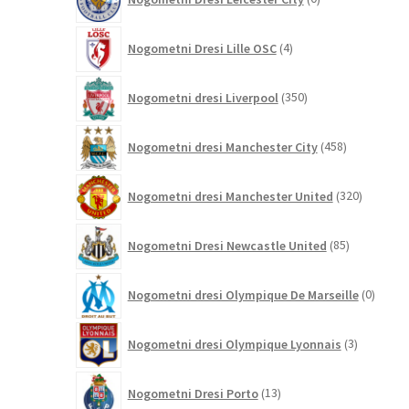
izdelkov
4
Nogometni Dresi Lille OSC
4
izdelki
350
Nogometni dresi Liverpool
350
izdelkov
458
Nogometni dresi Manchester City
458
izdelkov
320
Nogometni dresi Manchester United
320
izdelkov
85
Nogometni Dresi Newcastle United
85
izdelkov
0
Nogometni dresi Olympique De Marseille
0
izdelk
3
Nogometni dresi Olympique Lyonnais
3
izdelki
13
Nogometni Dresi Porto
13
izdelkov