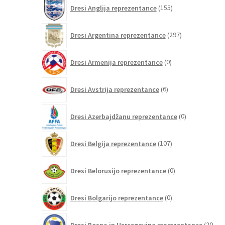
155
Dresi Anglija reprezentance
155
izdelkov
297
Dresi Argentina reprezentance
297
izdelkov
0
Dresi Armenija reprezentance
0
izdelkov
6
Dresi Avstrija reprezentance
6
izdelkov
0
Dresi Azerbajdžanu reprezentance
0
izdelkov
107
Dresi Belgija reprezentance
107
izdelkov
0
Dresi Belorusijo reprezentance
0
izdelkov
0
Dresi Bolgarijo reprezentance
0
izdelkov
Dresi Bosna in Hercegovina reprezentance
20