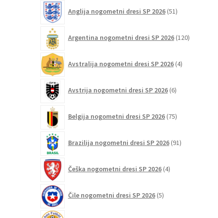
na
51
Anglija nogometni dresi SP 2026
51
strani
izdelkov
izdelka
120
Argentina nogometni dresi SP 2026
120
izdelkov
4
Avstralija nogometni dresi SP 2026
4
izdelki
6
Avstrija nogometni dresi SP 2026
6
izdelkov
75
Belgija nogometni dresi SP 2026
75
izdelkov
91
Brazilija nogometni dresi SP 2026
91
izdelkov
4
Češka nogometni dresi SP 2026
4
izdelki
5
Čile nogometni dresi SP 2026
5
izdelkov
6