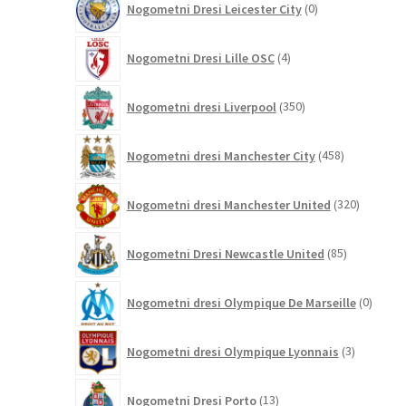
Nogometni Dresi Leicester City
0
izdelkov
4
Nogometni Dresi Lille OSC
4
izdelki
350
Nogometni dresi Liverpool
350
izdelkov
458
Nogometni dresi Manchester City
458
izdelkov
320
Nogometni dresi Manchester United
320
izdelkov
85
Nogometni Dresi Newcastle United
85
izdelkov
0
Nogometni dresi Olympique De Marseille
0
izdelk
3
Nogometni dresi Olympique Lyonnais
3
izdelki
13
Nogometni Dresi Porto
13