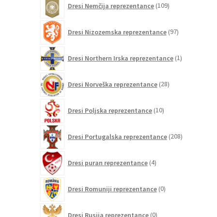
Dresi Nemčija reprezentance
109
izdelkov
97
Dresi Nizozemska reprezentance
97
izdelkov
1
Dresi Northern Irska reprezentance
1
izdelek
28
Dresi Norveška reprezentance
28
izdelkov
10
Dresi Poljska reprezentance
10
izdelkov
208
Dresi Portugalska reprezentance
208
izdelkov
4
Dresi puran reprezentance
4
izdelki
0
Dresi Romuniji reprezentance
0
izdelkov
0
Dresi Rusija reprezentance
0