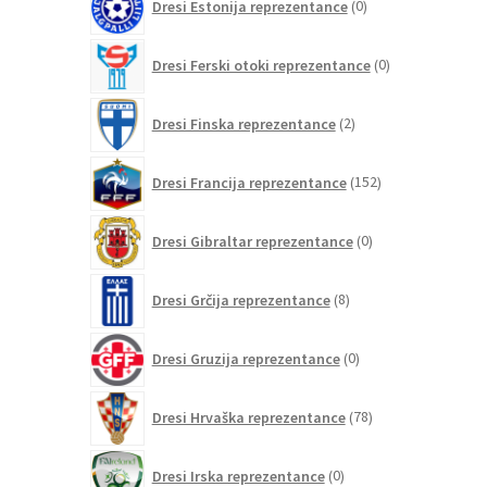
Dresi Estonija reprezentance
0
izdelkov
0
Dresi Ferski otoki reprezentance
0
izdelkov
2
Dresi Finska reprezentance
2
izdelka
152
Dresi Francija reprezentance
152
izdelkov
0
Dresi Gibraltar reprezentance
0
izdelkov
8
Dresi Grčija reprezentance
8
izdelkov
0
Dresi Gruzija reprezentance
0
izdelkov
78
Dresi Hrvaška reprezentance
78
izdelkov
0
Dresi Irska reprezentance
0
izdelkov