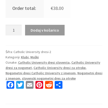
Order total:
€38.00
Poceni
Dodaj v košarico
Moški
Nogometni
dresi
Catholic
Šifra:
Catholic University dresi-2
Kategoriji:
Klubi
,
Moški
University
Oznake:
Catholic University dresi slovenija
,
Catholic University
2025-
dresi za nogomet
,
Catholic University dresi za otroke
,
2026
Nogometni dresi Catholic University z imenom
,
Nogometni dresi
Kratek
z imenom
,
slovenski nogometni dres za otroke
Rokav
Fa
T
E
Pi
R
S
količina
ce
wi
m
nt
e
h
b
tt
ai
er
d
ar