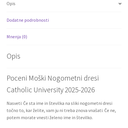
o
er
l
es
di
e
Opis
o
t
t
k
Dodatne podrobnosti
Mnenja (0)
Opis
Poceni Moški Nogometni dresi
Catholic University 2025-2026
Nasveti: Če sta ime in številka na sliki nogometni dresi
točno to, kar želite, vam ju ni treba znova vnašati. Če ne,
potem morate vnesti želeno ime in številko.