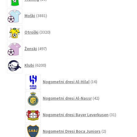
izdelkov
3881
Moški
3881
izdelkov
3320
Otroški
3320
izdelkov
497
Ženski
497
izdelkov
6200
Klubi
6200
izdelkov
16
Nogometni dresi Al-Hilal
16
izdelkov
42
Nogometni dresi Al-Nassr
42
izdelkov
31
Nogometni dresi Bayer Leverkusen
31
izdelkov
2
Nogometni Dresi Boca Juniors
2
izdelka