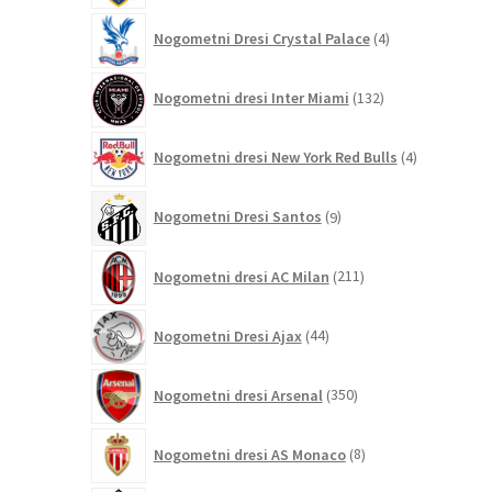
4
Nogometni Dresi Crystal Palace
4
izdelki
132
Nogometni dresi Inter Miami
132
izdelkov
4
Nogometni dresi New York Red Bulls
4
izdelki
9
Nogometni Dresi Santos
9
izdelkov
211
Nogometni dresi AC Milan
211
izdelkov
44
Nogometni Dresi Ajax
44
izdelkov
350
Nogometni dresi Arsenal
350
izdelkov
8
Nogometni dresi AS Monaco
8
izdelkov