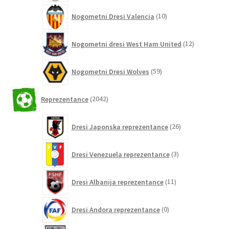
10
Nogometni Dresi Valencia
10
izdelkov
12
Nogometni dresi West Ham United
12
izdelkov
59
Nogometni Dresi Wolves
59
izdelkov
2042
Reprezentance
2042
izdelkov
26
Dresi Japonska reprezentance
26
izdelkov
3
Dresi Venezuela reprezentance
3
izdelki
11
Dresi Albanija reprezentance
11
izdelkov
0
Dresi Andora reprezentance
0
izdelkov