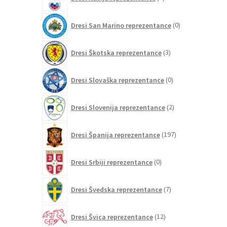
izdelkov
0
Dresi San Marino reprezentance
0
izdelkov
3
Dresi Škotska reprezentance
3
izdelki
0
Dresi Slovaška reprezentance
0
izdelkov
2
Dresi Slovenija reprezentance
2
izdelka
197
Dresi Španija reprezentance
197
izdelkov
0
Dresi Srbiji reprezentance
0
izdelkov
7
Dresi Švedska reprezentance
7
izdelkov
12
Dresi Švica reprezentance
12
izdelkov