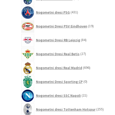
izdelkov
431
Nogometni dresi PSG
431
izdelkov
19
Nogometni Dresi PSV Eindhoven
19
izdelkov
84
Nogometni Dresi RB Leipzig
84
izdelkov
27
Nogometni Dresi Real Betis
27
izdelkov
696
Nogometni dresi Real Madrid
696
izdelkov
0
Nogometni Dresi Sporting CP
0
izdelkov
21
Nogometni dresi SSC Napoli
21
izdelkov
255
Nogometni dresi Tottenham Hotspur
255
izdelko