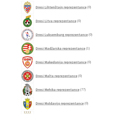
0
Dresi Lihtenštajn reprezentance
0
izdelkov
0
Dresi Litva reprezentance
0
izdelkov
0
Dresi Luksemburg reprezentance
0
izdelkov
1
Dresi Madžarska reprezentance
1
izdelek
0
Dresi Makedonija reprezentance
0
izdelkov
0
Dresi Malta reprezentance
0
izdelkov
77
Dresi Mehika reprezentance
77
izdelkov
0
Dresi Moldavijo reprezentance
0
izdelkov
109