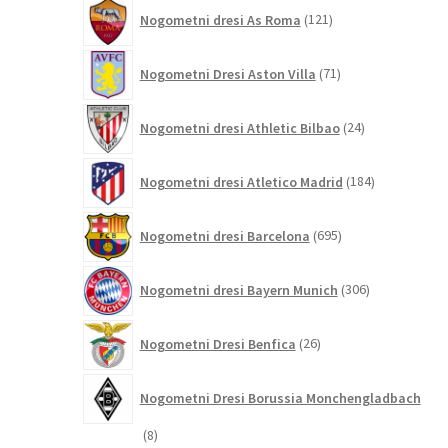
121
Nogometni dresi As Roma
121
izdelkov
71
Nogometni Dresi Aston Villa
71
izdelkov
24
Nogometni dresi Athletic Bilbao
24
izdelkov
184
Nogometni dresi Atletico Madrid
184
izdelkov
695
Nogometni dresi Barcelona
695
izdelkov
306
Nogometni dresi Bayern Munich
306
izdelkov
26
Nogometni Dresi Benfica
26
izdelkov
Nogometni Dresi Borussia Monchengladbach
8
8