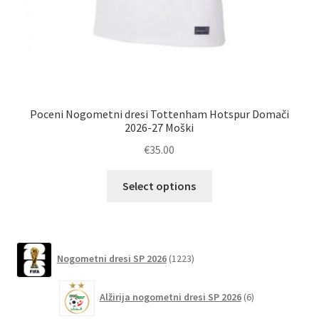
Nog
Poceni Nogometni dresi Tottenham Hotspur Domači
2026-27 Moški
€
35.00
Ta
Select options
izdelek
ima
več
različic.
1223
Nogometni dresi SP 2026
1223
izdelkov
Možnosti
lahko
6
Alžirija nogometni dresi SP 2026
6
izberete
izdelkov