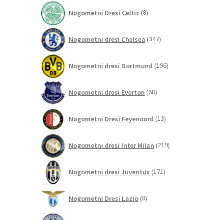
izdelkov
8
Nogometni Dresi Celtic
8
izdelkov
347
Nogometni dresi Chelsea
347
izdelkov
196
Nogometni dresi Dortmund
196
izdelkov
68
Nogometni dresi Everton
68
izdelkov
13
Nogometni Dresi Feyenoord
13
izdelkov
219
Nogometni dresi Inter Milan
219
izdelkov
171
Nogometni dresi Juventus
171
izdelkov
8
Nogometni Dresi Lazio
8
izdelkov
0