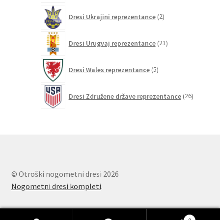
2
Dresi Ukrajini reprezentance
2
izdelka
21
Dresi Urugvaj reprezentance
21
izdelkov
5
Dresi Wales reprezentance
5
izdelkov
26
Dresi Združene države reprezentance
26
izdelkov
© Otroški nogometni dresi 2026
Nogometni dresi kompleti
.