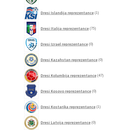
1
Dresi Islandija reprezentance
1
izdelek
75
Dresi Italija reprezentance
75
izdelkov
0
Dresi Izrael reprezentance
0
izdelkov
0
Dresi Kazahstan reprezentance
0
izdelkov
47
Dresi Kolumbija reprezentance
47
izdelkov
0
Dresi Kosovo reprezentance
0
izdelkov
1
Dresi Kostarika reprezentance
1
izdelek
0
Dresi Latvija reprezentance
0
izdelkov