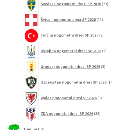
Švedska nogometni dresi SP 2026
23
izdelkov
11
Švica nogometni dresi SP 2026
11
izdelkov
2
Turčija nogometni dresi SP 2026
2
izdelka
2
Ukrajina nogometni dresi SP 2026
2
izdelka
3
Urugvaj nogometni dresi SP 2026
3
izdelki
1
Uzbekistan nogometni dresi SP 2026
1
izdelek
3
Wales nogometni dresi SP 2026
3
izdelki
38
ZDA nogometni dresi SP 2026
38
izdelkov
13
Trening
13