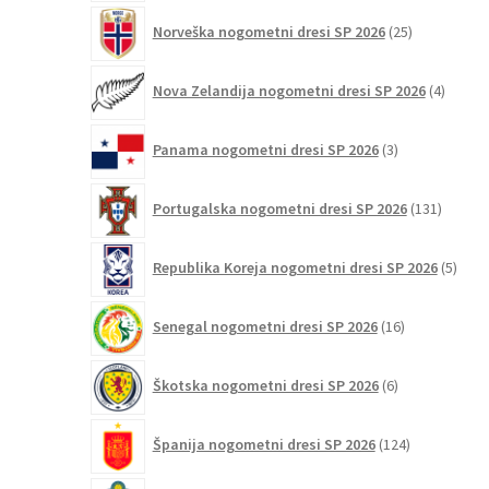
25
Norveška nogometni dresi SP 2026
25
izdelkov
4
Nova Zelandija nogometni dresi SP 2026
4
izdelki
3
Panama nogometni dresi SP 2026
3
izdelki
131
Portugalska nogometni dresi SP 2026
131
izdelko
5
Republika Koreja nogometni dresi SP 2026
5
izdel
16
Senegal nogometni dresi SP 2026
16
izdelkov
6
Škotska nogometni dresi SP 2026
6
izdelkov
124
Španija nogometni dresi SP 2026
124
izdelkov
23