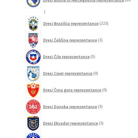
20
izdelkov
223
Dresi Brazilija reprezentance
223
izdelkov
2
Dresi Češčina reprezentance
2
izdelka
5
Dresi Čile reprezentance
5
izdelkov
0
Dresi Ciper reprezentance
0
izdelkov
0
Dresi Črna gora reprezentance
0
izdelkov
3
Dresi Danska reprezentance
3
izdelki
3
Dresi Ekvador reprezentance
3
izdelki
0