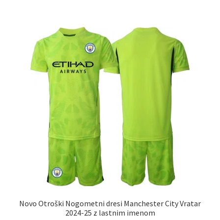
več
različic.
Možnosti
lahko
izberete
na
strani
izdelka
Novo Otroški Nogometni dresi Manchester City Vratar
2024-25 z lastnim imenom