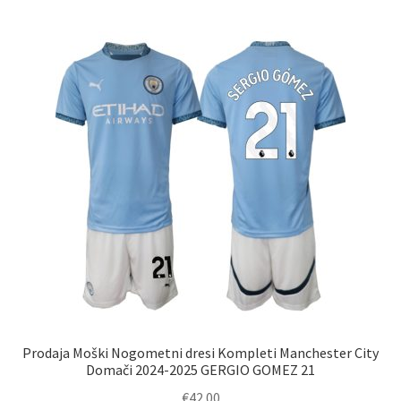
več
različic.
Možnosti
lahko
izberete
na
strani
izdelka
Prodaja Moški Nogometni dresi Kompleti Manchester City
Domači 2024-2025 GERGIO GOMEZ 21
€
42.00