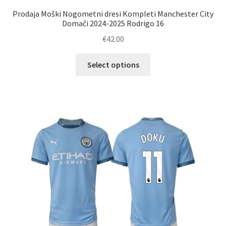
Prodaja Moški Nogometni dresi Kompleti Manchester City
Domači 2024-2025 Rodrigo 16
€
42.00
Ta
Select options
izdelek
ima
več
različic.
Možnosti
lahko
izberete
na
strani
izdelka