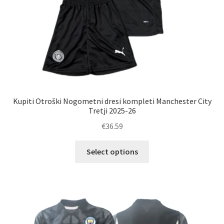
Kupiti Otroški Nogometni dresi kompleti Manchester City
Tretji 2025-26
€
36.59
Ta
Select options
izdelek
ima
več
različic.
Možnosti
lahko