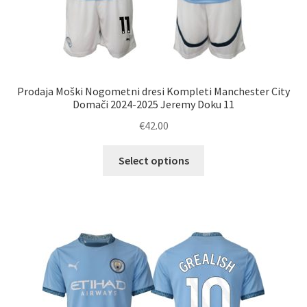
Prodaja Moški Nogometni dresi Kompleti Manchester City
Domači 2024-2025 Jeremy Doku 11
€
42.00
Ta
Select options
izdelek
ima
več
različic.
Možnosti
lahko
izberete
na
strani