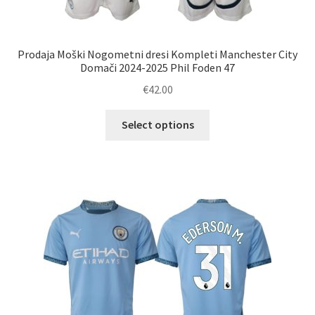
Prodaja Moški Nogometni dresi Kompleti Manchester City
Domači 2024-2025 Phil Foden 47
€
42.00
Ta
Select options
izdelek
ima
več
različic.
Možnosti
lahko
izberete
na
strani
izdelka