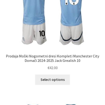
izdelka
Prodaja Moški Nogometni dresi Kompleti Manchester City
Domači 2024-2025 Jack Grealish 10
€
42.00
Ta
Select options
izdelek
ima
več
različic.