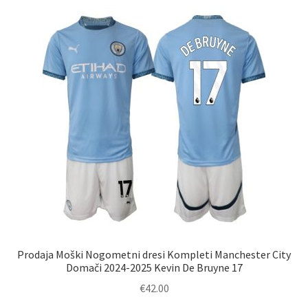
različic.
Možnosti
lahko
izberete
na
strani
izdelka
Prodaja Moški Nogometni dresi Kompleti Manchester City
Domači 2024-2025 Kevin De Bruyne 17
€
42.00