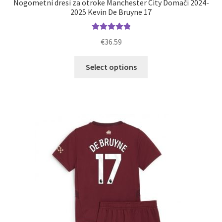
Nogometni dresi za otroke Manchester City Domači 2024-
2025 Kevin De Bruyne 17
Ocenjeno
€
36.59
5.00
od 5
Ta
Select options
izdelek
ima
več
različic.
Možnosti
lahko
izberete
na
strani
izdelka