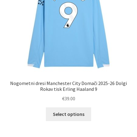
na
strani
izdelka
Nogometni dresi Manchester City Domači 2025-26 Dolgi
Rokav tisk Erling Haaland 9
€
39.00
Ta
Select options
izdelek
ima
več