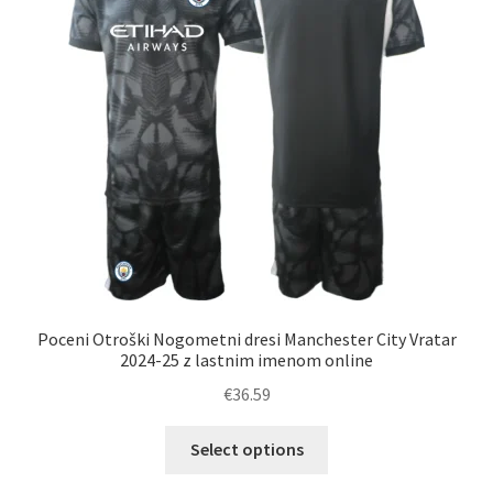
izberete
na
strani
izdelka
Poceni Otroški Nogometni dresi Manchester City Vratar
2024-25 z lastnim imenom online
€
36.59
Ta
Select options
izdelek
ima