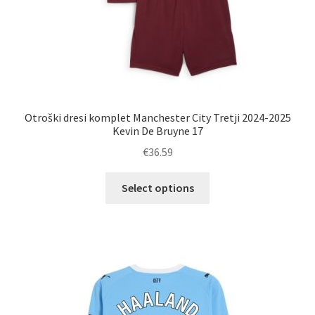
Otroški dresi komplet Manchester City Tretji 2024-2025
Kevin De Bruyne 17
€
36.59
Ta
Select options
izdelek
ima
več
različic.
Možnosti
lahko
izberete