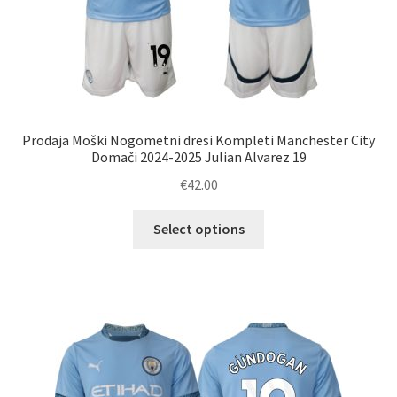
Prodaja Moški Nogometni dresi Kompleti Manchester City
Domači 2024-2025 Julian Alvarez 19
€
42.00
Ta
Select options
izdelek
ima
več
različic.
Možnosti
lahko
izberete
na