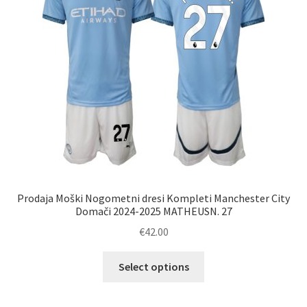
na
strani
izdelka
Prodaja Moški Nogometni dresi Kompleti Manchester City
Domači 2024-2025 MATHEUSN. 27
€
42.00
Ta
Select options
izdelek
ima