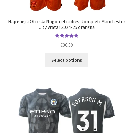
Najcenejši Otroški Nogometni dresi kompleti Manchester
City Vratar 2024-25 oranžna
Ocenjeno
€
36.59
5.00
od 5
Ta
Select options
izdelek
ima
več
različic.
Možnosti
lahko
izberete
na
strani
izdelka