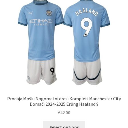
Možnosti
lahko
izberete
na
strani
izdelka
Prodaja Moški Nogometni dresi Kompleti Manchester City
Domači 2024-2025 Erling Haaland 9
€
42.00
Ta
Select options