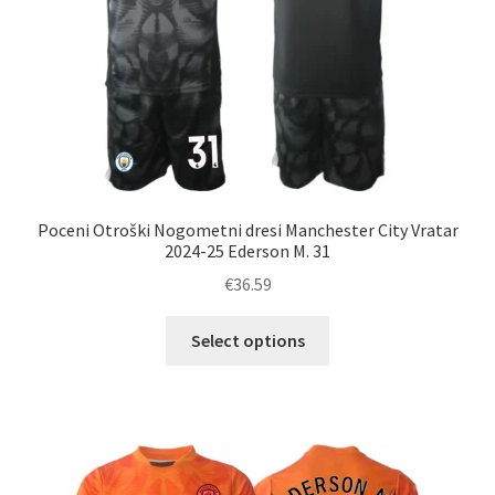
Poceni Otroški Nogometni dresi Manchester City Vratar
2024-25 Ederson M. 31
€
36.59
Ta
Select options
izdelek
ima
več
različic.
Možnosti
lahko