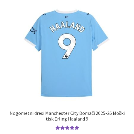
različic.
Možnosti
lahko
izberete
na
strani
izdelka
Nogometni dresi Manchester City Domači 2025-26 Moški
tisk Erling Haaland 9
Ocenjeno