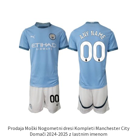
ima
več
različic.
Možnosti
lahko
izberete
na
strani
izdelka
Prodaja Moški Nogometni dresi Kompleti Manchester City
Domači 2024-2025 z lastnim imenom