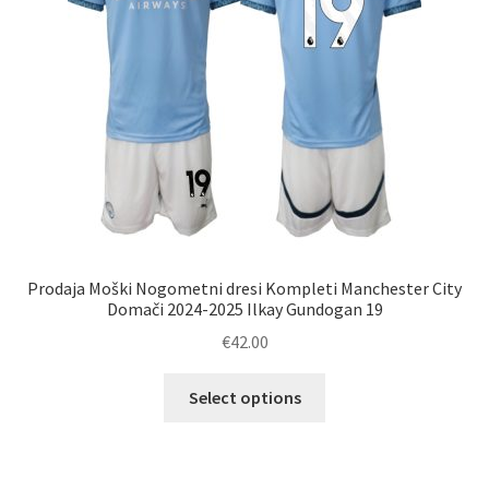
strani
izdelka
Prodaja Moški Nogometni dresi Kompleti Manchester City
Domači 2024-2025 Ilkay Gundogan 19
€
42.00
Ta
Select options
izdelek
ima
več