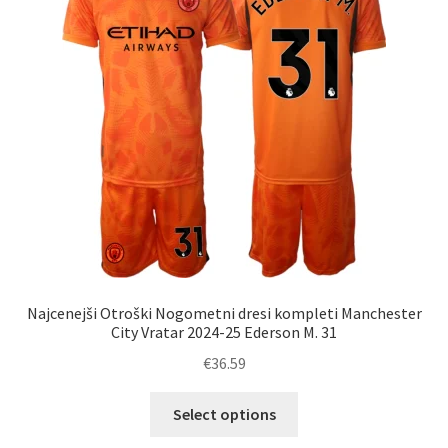
izberete
na
strani
izdelka
Najcenejši Otroški Nogometni dresi kompleti Manchester
City Vratar 2024-25 Ederson M. 31
€
36.59
Ta
Select options
izdelek