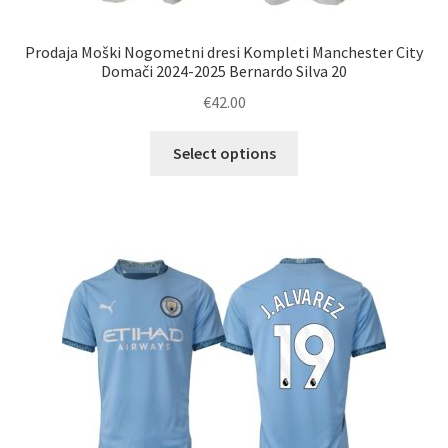
Prodaja Moški Nogometni dresi Kompleti Manchester City
Domači 2024-2025 Bernardo Silva 20
€
42.00
Ta
Select options
izdelek
ima
več
različic.
Možnosti
lahko
izberete
na
strani
izdelka