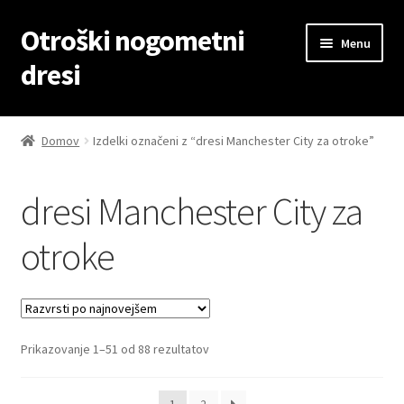
Otroški nogometni
Skip
Skip
Menu
to
to
dresi
navigation
content
Domov
Domov
Izdelki označeni z “dresi Manchester City za otroke”
Blog
dresi Manchester City za
Kontaktiraj nas
otroke
Košarica
Moj račun
Sorted
Prikazovanje 1–51 od 88 rezultatov
Trgovina
by
latest
Zaključek nakupa