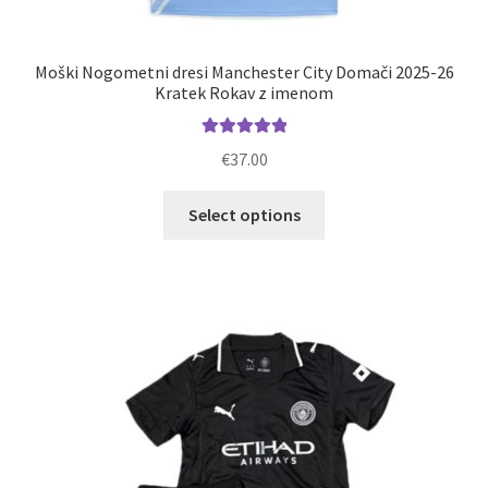
Moški Nogometni dresi Manchester City Domači 2025-26
Kratek Rokav z imenom
Ocenjeno
€
37.00
5.00
od 5
Ta
Select options
izdelek
ima
več
različic.
Možnosti
lahko
izberete
na
strani
izdelka