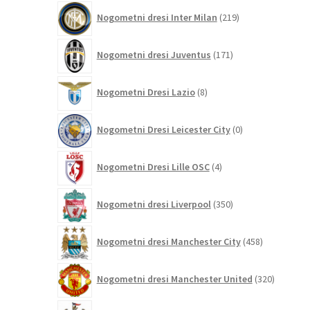
219
Nogometni dresi Inter Milan
219
izdelkov
171
Nogometni dresi Juventus
171
izdelkov
8
Nogometni Dresi Lazio
8
izdelkov
0
Nogometni Dresi Leicester City
0
izdelkov
4
Nogometni Dresi Lille OSC
4
izdelki
350
Nogometni dresi Liverpool
350
izdelkov
458
Nogometni dresi Manchester City
458
izdelkov
320
Nogometni dresi Manchester United
320
izdelkov
85