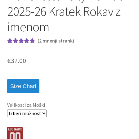
2025-26 Kratek Rokav z
imenom
(
2
mnenji strank)
Ocenjeno z
2
5.00
od 5 na
€
37.00
podlagi ocene
strank
Size Chart
Velikosti za Moški