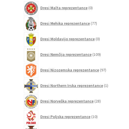
0
Dresi Malta reprezentance
0
izdelkov
77
Dresi Mehika reprezentance
77
izdelkov
0
Dresi Moldavijo reprezentance
0
izdelkov
109
Dresi Nemčija reprezentance
109
izdelkov
97
Dresi Nizozemska reprezentance
97
izdelkov
1
Dresi Northern Irska reprezentance
1
izdelek
28
Dresi Norveška reprezentance
28
izdelkov
10
Dresi Poljska reprezentance
10
izdelkov
208