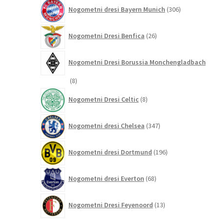
306
Nogometni dresi Bayern Munich
306
izdelkov
26
Nogometni Dresi Benfica
26
izdelkov
Nogometni Dresi Borussia Monchengladbach
8
8
izdelkov
8
Nogometni Dresi Celtic
8
izdelkov
347
Nogometni dresi Chelsea
347
izdelkov
196
Nogometni dresi Dortmund
196
izdelkov
68
Nogometni dresi Everton
68
izdelkov
13
Nogometni Dresi Feyenoord
13
izdelkov