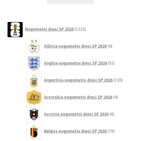
izdelek
ima
več
različic.
1223
Nogometni dresi SP 2026
1223
izdelkov
Možnosti
lahko
6
Alžirija nogometni dresi SP 2026
6
izberete
izdelkov
na
51
Anglija nogometni dresi SP 2026
51
strani
izdelkov
izdelka
120
Argentina nogometni dresi SP 2026
120
izdelkov
4
Avstralija nogometni dresi SP 2026
4
izdelki
6
Avstrija nogometni dresi SP 2026
6
izdelkov
75
Belgija nogometni dresi SP 2026
75
izdelkov