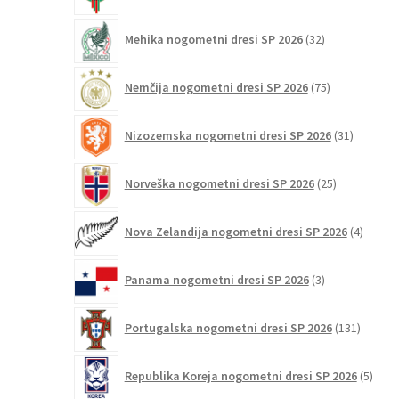
32
Mehika nogometni dresi SP 2026
32
izdelkov
75
Nemčija nogometni dresi SP 2026
75
izdelkov
31
Nizozemska nogometni dresi SP 2026
31
izdelkov
25
Norveška nogometni dresi SP 2026
25
izdelkov
4
Nova Zelandija nogometni dresi SP 2026
4
izdelki
3
Panama nogometni dresi SP 2026
3
izdelki
131
Portugalska nogometni dresi SP 2026
131
izdelko
5
Republika Koreja nogometni dresi SP 2026
5
izdel