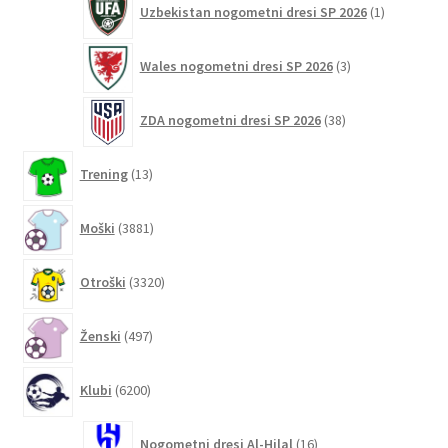
Uzbekistan nogometni dresi SP 2026
1
izdelek
3
Wales nogometni dresi SP 2026
3
izdelki
38
ZDA nogometni dresi SP 2026
38
izdelkov
13
Trening
13
izdelkov
3881
Moški
3881
izdelkov
3320
Otroški
3320
izdelkov
497
Ženski
497
izdelkov
6200
Klubi
6200
izdelkov
16
Nogometni dresi Al-Hilal
16