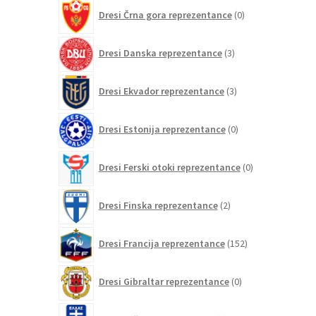
0
Dresi Črna gora reprezentance
0
izdelkov
3
Dresi Danska reprezentance
3
izdelki
3
Dresi Ekvador reprezentance
3
izdelki
0
Dresi Estonija reprezentance
0
izdelkov
0
Dresi Ferski otoki reprezentance
0
izdelkov
2
Dresi Finska reprezentance
2
izdelka
152
Dresi Francija reprezentance
152
izdelkov
0
Dresi Gibraltar reprezentance
0
izdelkov
8