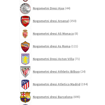
44
Nogometni Dresi Ajax
44
izdelkov
350
Nogometni dresi Arsenal
350
izdelkov
8
Nogometni dresi AS Monaco
8
izdelkov
121
Nogometni dresi As Roma
121
izdelkov
71
Nogometni Dresi Aston Villa
71
izdelkov
24
Nogometni dresi Athletic Bilbao
24
izdelkov
184
Nogometni dresi Atletico Madrid
184
izdelkov
695
Nogometni dresi Barcelona
695
izdelkov