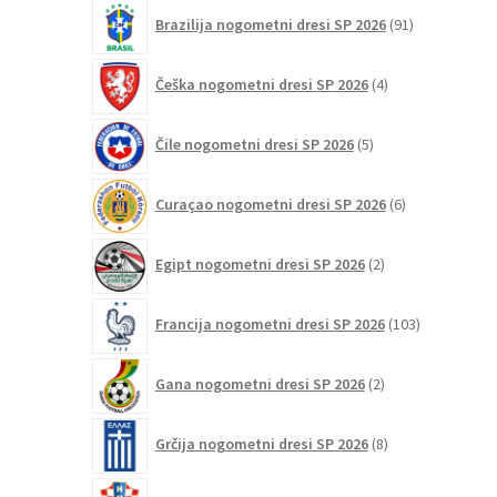
91
Brazilija nogometni dresi SP 2026
91
izdelkov
4
Češka nogometni dresi SP 2026
4
izdelki
5
Čile nogometni dresi SP 2026
5
izdelkov
6
Curaçao nogometni dresi SP 2026
6
izdelkov
2
Egipt nogometni dresi SP 2026
2
izdelka
103
Francija nogometni dresi SP 2026
103
izdelki
2
Gana nogometni dresi SP 2026
2
izdelka
8
Grčija nogometni dresi SP 2026
8
izdelkov
47