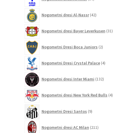
izdelkov
42
Nogometni dresi Al-Nassr
42
izdelkov
31
Nogometni dresi Bayer Leverkusen
31
izdelkov
2
Nogometni Dresi Boca Juniors
2
izdelka
4
Nogometni Dresi Crystal Palace
4
izdelki
132
Nogometni dresi Inter Miami
132
izdelkov
4
Nogometni dresi New York Red Bulls
4
izdelki
9
Nogometni Dresi Santos
9
izdelkov
211
Nogometni dresi AC Milan
211
izdelkov