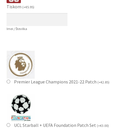
Tiskom
(
+
€
5.95
)
Imei / Številka
Premier League Champions 2021-22 Patch
(
+
€
2.85
)
UCL Starball + UEFA Foundation Patch Set
(
+
€
3.00
)