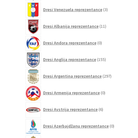
3
Dresi Venezuela reprezentance
3
izdelki
11
Dresi Albanija reprezentance
11
izdelkov
0
Dresi Andora reprezentance
0
izdelkov
155
Dresi Anglija reprezentance
155
izdelkov
297
Dresi Argentina reprezentance
297
izdelkov
0
Dresi Armenija reprezentance
0
izdelkov
6
Dresi Avstrija reprezentance
6
izdelkov
0
Dresi Azerbajdžanu reprezentance
0
izdelkov