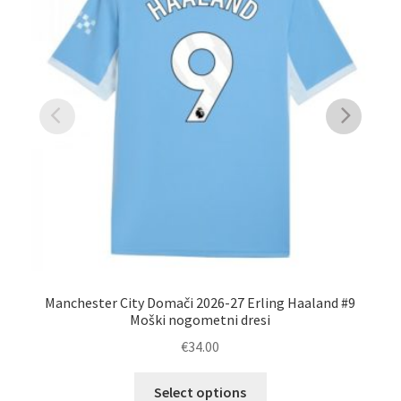
Manchester City Domači 2026-27 Erling Haaland #9
Poc
Moški nogometni dresi
€
34.00
Ta
Select options