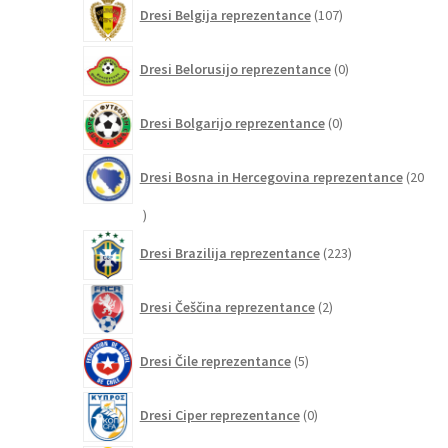
107
Dresi Belgija reprezentance
107
izdelkov
0
Dresi Belorusijo reprezentance
0
izdelkov
0
Dresi Bolgarijo reprezentance
0
izdelkov
Dresi Bosna in Hercegovina reprezentance
20
20
izdelkov
223
Dresi Brazilija reprezentance
223
izdelkov
2
Dresi Češčina reprezentance
2
izdelka
5
Dresi Čile reprezentance
5
izdelkov
0
Dresi Ciper reprezentance
0
izdelkov