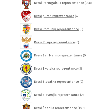
Dresi Portugalska reprezentance
208
izdelkov
4
Dresi puran reprezentance
4
izdelki
0
Dresi Romuniji reprezentance
0
izdelkov
0
Dresi Rusija reprezentance
0
izdelkov
0
Dresi San Marino reprezentance
0
izdelkov
3
Dresi Škotska reprezentance
3
izdelki
0
Dresi Slovaška reprezentance
0
izdelkov
2
Dresi Slovenija reprezentance
2
izdelka
197
Dresi Španija reprezentance
197