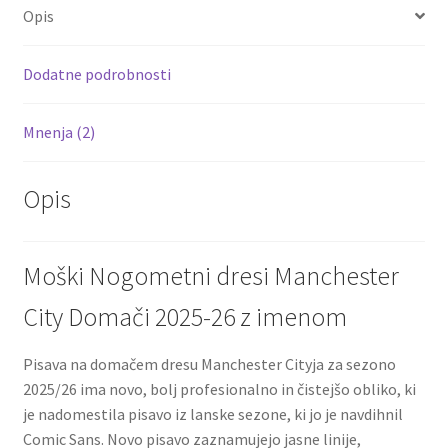
o
er
l
es
di
e
Opis
o
t
t
k
Dodatne podrobnosti
Mnenja (2)
Opis
Moški Nogometni dresi Manchester
City Domači 2025-26 z imenom
Pisava na domačem dresu Manchester Cityja za sezono
2025/26 ima novo, bolj profesionalno in čistejšo obliko, ki
je nadomestila pisavo iz lanske sezone, ki jo je navdihnil
Comic Sans. Novo pisavo zaznamujejo jasne linije,