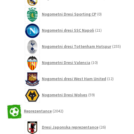
izdelkov
0
Nogometni Dresi Sporting CP
0
izdelkov
21
Nogometni dresi SSC Napoli
21
izdelkov
255
Nogometni dresi Tottenham Hotspur
255
izdelko
10
Nogometni Dresi Valencia
10
izdelkov
12
Nogometni dresi West Ham United
12
izdelkov
59
Nogometni Dresi Wolves
59
izdelkov
2042
Reprezentance
2042
izdelkov
26
Dresi Japonska reprezentance
26
izdelkov