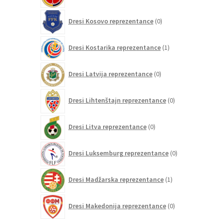
0
Dresi Kosovo reprezentance
0
izdelkov
1
Dresi Kostarika reprezentance
1
izdelek
0
Dresi Latvija reprezentance
0
izdelkov
0
Dresi Lihtenštajn reprezentance
0
izdelkov
0
Dresi Litva reprezentance
0
izdelkov
0
Dresi Luksemburg reprezentance
0
izdelkov
1
Dresi Madžarska reprezentance
1
izdelek
0
Dresi Makedonija reprezentance
0
izdelkov