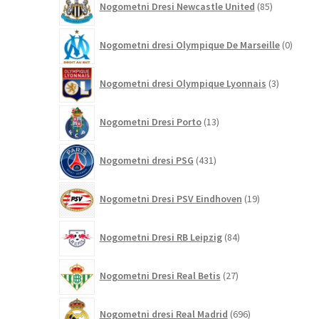
Nogometni Dresi Newcastle United
85
izdelkov
0
Nogometni dresi Olympique De Marseille
0
izdelk
3
Nogometni dresi Olympique Lyonnais
3
izdelki
13
Nogometni Dresi Porto
13
izdelkov
431
Nogometni dresi PSG
431
izdelkov
19
Nogometni Dresi PSV Eindhoven
19
izdelkov
84
Nogometni Dresi RB Leipzig
84
izdelkov
27
Nogometni Dresi Real Betis
27
izdelkov
696
Nogometni dresi Real Madrid
696