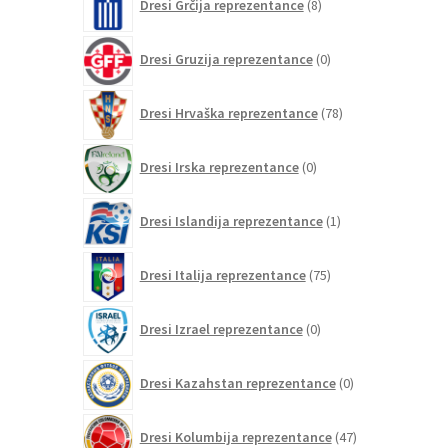
Dresi Grčija reprezentance
8
izdelkov
0
Dresi Gruzija reprezentance
0
izdelkov
78
Dresi Hrvaška reprezentance
78
izdelkov
0
Dresi Irska reprezentance
0
izdelkov
1
Dresi Islandija reprezentance
1
izdelek
75
Dresi Italija reprezentance
75
izdelkov
0
Dresi Izrael reprezentance
0
izdelkov
0
Dresi Kazahstan reprezentance
0
izdelkov
47
Dresi Kolumbija reprezentance
47
izdelkov