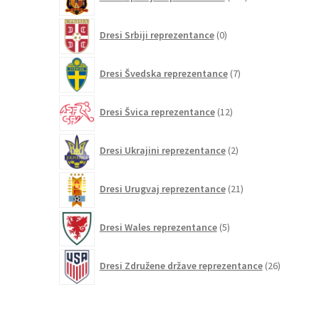
izdelkov
0
Dresi Srbiji reprezentance
0
izdelkov
7
Dresi Švedska reprezentance
7
izdelkov
12
Dresi Švica reprezentance
12
izdelkov
2
Dresi Ukrajini reprezentance
2
izdelka
21
Dresi Urugvaj reprezentance
21
izdelkov
5
Dresi Wales reprezentance
5
izdelkov
26
Dresi Združene države reprezentance
26
izdelkov