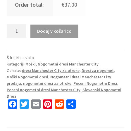
Order total:
€37.00
Moški
Dodaj v košarico
Nogometni
dresi
Manchester
City
Šifra:
Ni na voljo
Kategoriji:
Moški
,
Nogometni dresi Manchester City
Domači
Oznake:
dresi Manchester City za otroke
,
Dresi za nogomet
,
2025-
Moški Nogometni dresi
,
Nogometni dresi Manchester City
26
prodaja
,
nogometni dresi za otroke
,
Poceni Nogometni Dresi
,
Kratek
Poceni nogometni dresi Manchester City
,
Slovenski Nogometni
Rokav
Dresi
z
Fa
T
E
Pi
R
S
imenom
ce
wi
m
nt
e
h
količina
b
tt
ai
er
d
ar