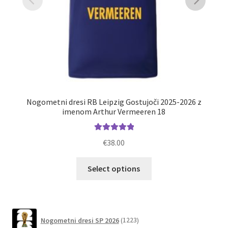
Nogometni dresi RB Leipzig Gostujoči 2025-2026 z
N
imenom Arthur Vermeeren 18
Ocenjeno
€
38.00
5.00
od 5
Ta
Select options
izdelek
ima
več
različic.
1223
Nogometni dresi SP 2026
1223
izdelkov
Možnosti