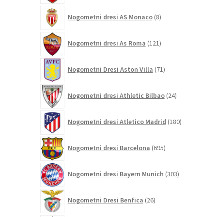
8
Nogometni dresi AS Monaco
8
izdelkov
121
Nogometni dresi As Roma
121
izdelkov
71
Nogometni Dresi Aston Villa
71
izdelkov
24
Nogometni dresi Athletic Bilbao
24
izdelkov
180
Nogometni dresi Atletico Madrid
180
izdelkov
695
Nogometni dresi Barcelona
695
izdelkov
303
Nogometni dresi Bayern Munich
303
izdelki
26
Nogometni Dresi Benfica
26
izdelkov