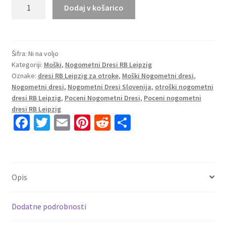
Nakup
Dodaj v košarico
Moški
Nogometni
dresi
RB
Šifra:
Ni na voljo
Kategoriji:
Moški
,
Nogometni Dresi RB Leipzig
Leipzig
Oznake:
dresi RB Leipzig za otroke
,
Moški Nogometni dresi
,
Domači
Nogometni dresi
,
Nogometni Dresi Slovenija
,
otroški nogometni
2025-
dresi RB Leipzig
,
Poceni Nogometni Dresi
,
Poceni nogometni
26
dresi RB Leipzig
Kratek
Fa
T
E
Pi
R
S
Rokav
ce
wi
m
nt
e
h
količina
b
tt
ai
er
d
ar
o
er
l
es
di
e
Opis
o
t
t
k
Dodatne podrobnosti