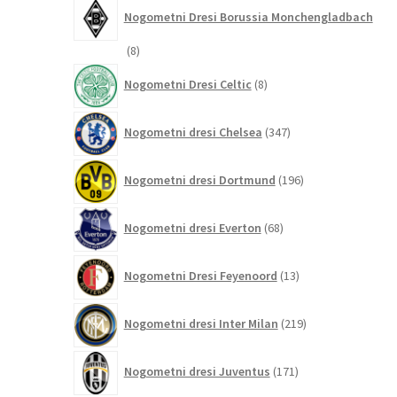
Nogometni Dresi Borussia Monchengladbach
8
8
izdelkov
8
Nogometni Dresi Celtic
8
izdelkov
347
Nogometni dresi Chelsea
347
izdelkov
196
Nogometni dresi Dortmund
196
izdelkov
68
Nogometni dresi Everton
68
izdelkov
13
Nogometni Dresi Feyenoord
13
izdelkov
219
Nogometni dresi Inter Milan
219
izdelkov
171
Nogometni dresi Juventus
171
izdelkov