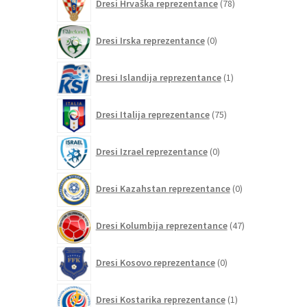
Dresi Hrvaška reprezentance
78
izdelkov
0
Dresi Irska reprezentance
0
izdelkov
1
Dresi Islandija reprezentance
1
izdelek
75
Dresi Italija reprezentance
75
izdelkov
0
Dresi Izrael reprezentance
0
izdelkov
0
Dresi Kazahstan reprezentance
0
izdelkov
47
Dresi Kolumbija reprezentance
47
izdelkov
0
Dresi Kosovo reprezentance
0
izdelkov
1
Dresi Kostarika reprezentance
1
izdelek