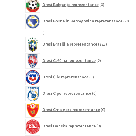
0
Dresi Bolgarijo reprezentance
0
izdelkov
Dresi Bosna in Hercegovina reprezentance
20
20
izdelkov
223
Dresi Brazilija reprezentance
223
izdelkov
2
Dresi Češčina reprezentance
2
izdelka
5
Dresi Čile reprezentance
5
izdelkov
0
Dresi Ciper reprezentance
0
izdelkov
0
Dresi Črna gora reprezentance
0
izdelkov
3
Dresi Danska reprezentance
3
izdelki