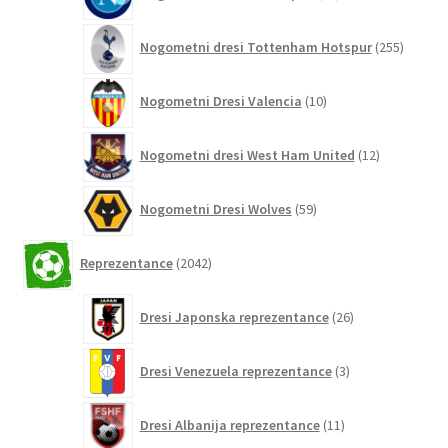
izdelkov
255
Nogometni dresi Tottenham Hotspur
255
izdelko
10
Nogometni Dresi Valencia
10
izdelkov
12
Nogometni dresi West Ham United
12
izdelkov
59
Nogometni Dresi Wolves
59
izdelkov
2042
Reprezentance
2042
izdelkov
26
Dresi Japonska reprezentance
26
izdelkov
3
Dresi Venezuela reprezentance
3
izdelki
11
Dresi Albanija reprezentance
11
izdelkov