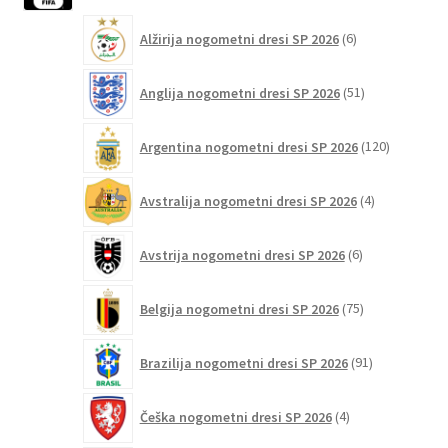
lahko
6
Alžirija nogometni dresi SP 2026
6
izberete
izdelkov
na
51
Anglija nogometni dresi SP 2026
51
strani
izdelkov
izdelka
120
Argentina nogometni dresi SP 2026
120
izdelkov
4
Avstralija nogometni dresi SP 2026
4
izdelki
6
Avstrija nogometni dresi SP 2026
6
izdelkov
75
Belgija nogometni dresi SP 2026
75
izdelkov
91
Brazilija nogometni dresi SP 2026
91
izdelkov
4
Češka nogometni dresi SP 2026
4
izdelki