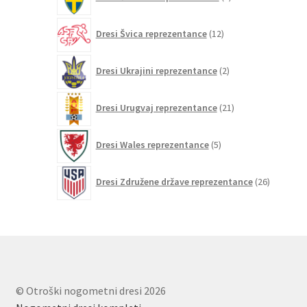
izdelkov
12
Dresi Švica reprezentance
12
izdelkov
2
Dresi Ukrajini reprezentance
2
izdelka
21
Dresi Urugvaj reprezentance
21
izdelkov
5
Dresi Wales reprezentance
5
izdelkov
26
Dresi Združene države reprezentance
26
izdelkov
© Otroški nogometni dresi 2026