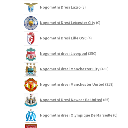
8
Nogometni Dresi Lazio
8
izdelkov
0
Nogometni Dresi Leicester City
0
izdelkov
4
Nogometni Dresi Lille OSC
4
izdelki
350
Nogometni dresi Liverpool
350
izdelkov
458
Nogometni dresi Manchester City
458
izdelkov
318
Nogometni dresi Manchester United
318
izdelkov
85
Nogometni Dresi Newcastle United
85
izdelkov
0
Nogometni dresi Olympique De Marseille
0
izdelk
3