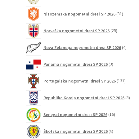
31
Nizozemska nogometni dresi SP 2026
31
izdelkov
25
Norveška nogometni dresi SP 2026
25
izdelkov
4
Nova Zelandija nogometni dresi SP 2026
4
izdelki
3
Panama nogometni dresi SP 2026
3
izdelki
131
Portugalska nogometni dresi SP 2026
131
izdelko
5
Republika Koreja nogometni dresi SP 2026
5
izdel
16
Senegal nogometni dresi SP 2026
16
izdelkov
6
Škotska nogometni dresi SP 2026
6
izdelkov