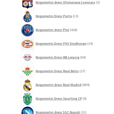
Nogometni dresi Olympique Lyonnais
3
izdelki
13
Nogometni Dresi Porto
13
izdelkov
428
Nogometni dresi PSG
428
izdelkov
19
Nogometni Dresi PSV Eindhoven
19
izdelkov
84
Nogometni Dresi RB Leipzig
84
izdelkov
27
Nogometni Dresi Real Betis
27
izdelkov
689
Nogometni dresi Real Madrid
689
izdelkov
0
Nogometni Dresi Sporting CP
0
izdelkov
21
Nogometni dresi SSC Napoli
21