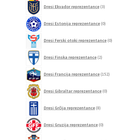
3
Dresi Ekvador reprezentance
3
izdelki
0
Dresi Estonija reprezentance
0
izdelkov
0
Dresi Ferski otoki reprezentance
0
izdelkov
2
Dresi Finska reprezentance
2
izdelka
152
Dresi Francija reprezentance
152
izdelkov
0
Dresi Gibraltar reprezentance
0
izdelkov
8
Dresi Grčija reprezentance
8
izdelkov
0
Dresi Gruzija reprezentance
0
izdelkov
78