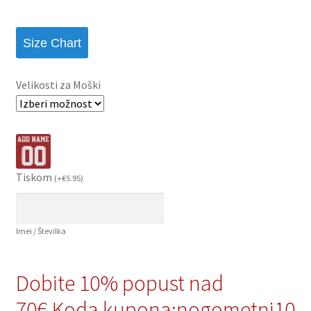
Size Chart
Velikosti za Moški
Tiskom
(
+
€
5.95
)
Imei / Številka
Dobite 10% popust nad
70€,Koda kupona:nogometni10