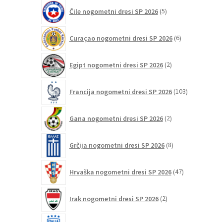
5
Čile nogometni dresi SP 2026
5
izdelkov
6
Curaçao nogometni dresi SP 2026
6
izdelkov
2
Egipt nogometni dresi SP 2026
2
izdelka
103
Francija nogometni dresi SP 2026
103
izdelki
2
Gana nogometni dresi SP 2026
2
izdelka
8
Grčija nogometni dresi SP 2026
8
izdelkov
47
Hrvaška nogometni dresi SP 2026
47
izdelkov
2
Irak nogometni dresi SP 2026
2
izdelka
39