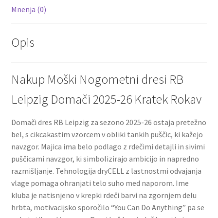
Mnenja (0)
Opis
Nakup Moški Nogometni dresi RB
Leipzig Domači 2025-26 Kratek Rokav
Domači dres RB Leipzig za sezono 2025-26 ostaja pretežno
bel, s cikcakastim vzorcem v obliki tankih puščic, ki kažejo
navzgor. Majica ima belo podlago z rdečimi detajli in sivimi
puščicami navzgor, ki simbolizirajo ambicijo in napredno
razmišljanje. Tehnologija dryCELL z lastnostmi odvajanja
vlage pomaga ohranjati telo suho med naporom. Ime
kluba je natisnjeno v krepki rdeči barvi na zgornjem delu
hrbta, motivacijsko sporočilo “You Can Do Anything” pa se