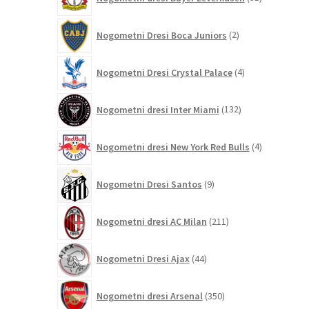
izdelkov
2
Nogometni Dresi Boca Juniors
2
izdelka
4
Nogometni Dresi Crystal Palace
4
izdelki
132
Nogometni dresi Inter Miami
132
izdelkov
4
Nogometni dresi New York Red Bulls
4
izdelki
9
Nogometni Dresi Santos
9
izdelkov
211
Nogometni dresi AC Milan
211
izdelkov
44
Nogometni Dresi Ajax
44
izdelkov
350
Nogometni dresi Arsenal
350
izdelkov