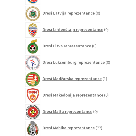
0
Dresi Latvija reprezentance
0
izdelkov
0
Dresi Lihtenštajn reprezentance
0
izdelkov
0
Dresi Litva reprezentance
0
izdelkov
0
Dresi Luksemburg reprezentance
0
izdelkov
1
Dresi Madžarska reprezentance
1
izdelek
0
Dresi Makedonija reprezentance
0
izdelkov
0
Dresi Malta reprezentance
0
izdelkov
77
Dresi Mehika reprezentance
77
izdelkov