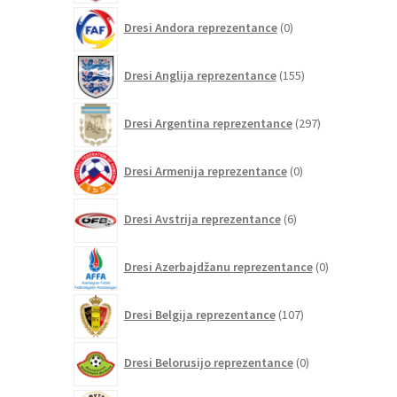
0
Dresi Andora reprezentance
0
izdelkov
155
Dresi Anglija reprezentance
155
izdelkov
297
Dresi Argentina reprezentance
297
izdelkov
0
Dresi Armenija reprezentance
0
izdelkov
6
Dresi Avstrija reprezentance
6
izdelkov
0
Dresi Azerbajdžanu reprezentance
0
izdelkov
107
Dresi Belgija reprezentance
107
izdelkov
0
Dresi Belorusijo reprezentance
0
izdelkov