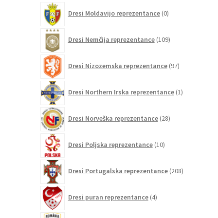
0
Dresi Moldavijo reprezentance
0
izdelkov
109
Dresi Nemčija reprezentance
109
izdelkov
97
Dresi Nizozemska reprezentance
97
izdelkov
1
Dresi Northern Irska reprezentance
1
izdelek
28
Dresi Norveška reprezentance
28
izdelkov
10
Dresi Poljska reprezentance
10
izdelkov
208
Dresi Portugalska reprezentance
208
izdelkov
4
Dresi puran reprezentance
4
izdelki
0