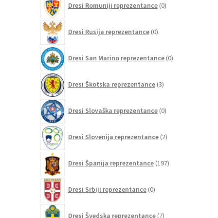
Dresi Romuniji reprezentance
0
izdelkov
0
Dresi Rusija reprezentance
0
izdelkov
0
Dresi San Marino reprezentance
0
izdelkov
3
Dresi Škotska reprezentance
3
izdelki
0
Dresi Slovaška reprezentance
0
izdelkov
2
Dresi Slovenija reprezentance
2
izdelka
197
Dresi Španija reprezentance
197
izdelkov
0
Dresi Srbiji reprezentance
0
izdelkov
7
Dresi Švedska reprezentance
7