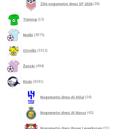
ZDA nogometni dresi SP 2026
38
izdelkov
13
Trening
13
izdelkov
3873
Moški
3873
izdelkov
3312
Otroški
3312
izdelkov
494
Ženski
494
izdelkov
6181
Klubi
6181
izdelkov
16
Nogometni dresi Al-Hilal
16
izdelkov
42
Nogometni dresi Al-Nassr
42
izdelkov
31
Nogometni dresi Bayer Leverkusen
31