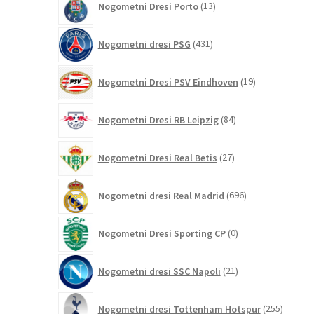
Nogometni Dresi Porto
13
izdelkov
431
Nogometni dresi PSG
431
izdelkov
19
Nogometni Dresi PSV Eindhoven
19
izdelkov
84
Nogometni Dresi RB Leipzig
84
izdelkov
27
Nogometni Dresi Real Betis
27
izdelkov
696
Nogometni dresi Real Madrid
696
izdelkov
0
Nogometni Dresi Sporting CP
0
izdelkov
21
Nogometni dresi SSC Napoli
21
izdelkov
255
Nogometni dresi Tottenham Hotspur
255