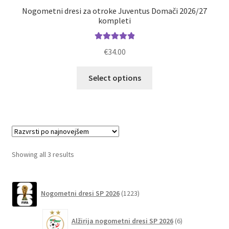
Nogometni dresi za otroke Juventus Domači 2026/27
kompleti
Ocenjeno
€
34.00
5.00
od 5
Ta
Select options
izdelek
ima
več
različic.
Možnosti
lahko
Sorted
Showing all 3 results
izberete
by
na
latest
1223
strani
Nogometni dresi SP 2026
1223
izdelkov
izdelka
6
Alžirija nogometni dresi SP 2026
6
izdelkov