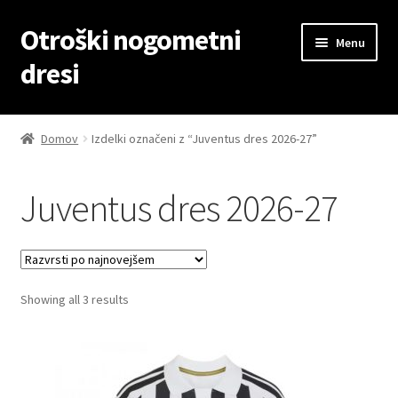
Otroški nogometni
Skip
Skip
Menu
to
to
dresi
navigation
content
Domov
Domov
Izdelki označeni z “Juventus dres 2026-27”
Blog
Juventus dres 2026-27
Kontaktiraj nas
Košarica
Sorted
Showing all 3 results
Moj račun
by
latest
Trgovina
Zaključek nakupa