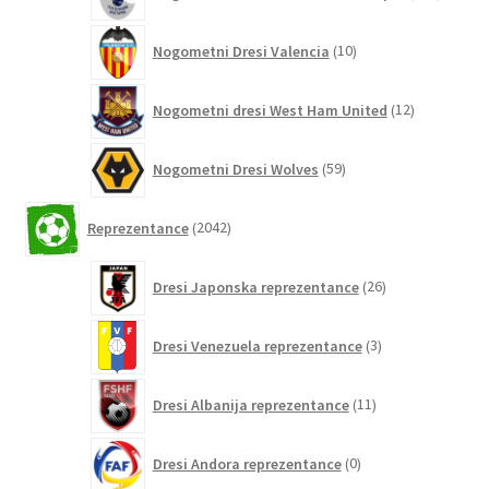
izdelko
10
Nogometni Dresi Valencia
10
izdelkov
12
Nogometni dresi West Ham United
12
izdelkov
59
Nogometni Dresi Wolves
59
izdelkov
2042
Reprezentance
2042
izdelkov
26
Dresi Japonska reprezentance
26
izdelkov
3
Dresi Venezuela reprezentance
3
izdelki
11
Dresi Albanija reprezentance
11
izdelkov
0
Dresi Andora reprezentance
0
izdelkov