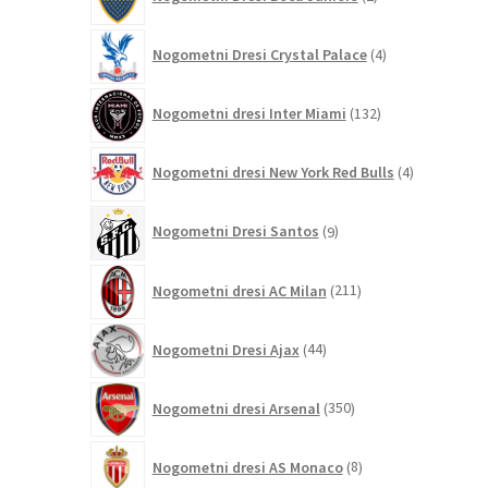
izdelka
4
Nogometni Dresi Crystal Palace
4
izdelki
132
Nogometni dresi Inter Miami
132
izdelkov
4
Nogometni dresi New York Red Bulls
4
izdelki
9
Nogometni Dresi Santos
9
izdelkov
211
Nogometni dresi AC Milan
211
izdelkov
44
Nogometni Dresi Ajax
44
izdelkov
350
Nogometni dresi Arsenal
350
izdelkov
8
Nogometni dresi AS Monaco
8
izdelkov