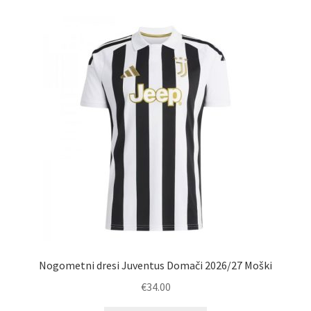
različic.
Možnosti
lahko
izberete
na
strani
izdelka
Nogometni dresi Juventus Domači 2026/27 Moški
€
34.00