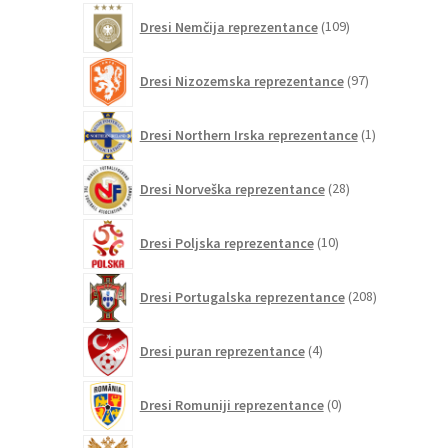
109
Dresi Nemčija reprezentance
109
izdelkov
97
Dresi Nizozemska reprezentance
97
izdelkov
1
Dresi Northern Irska reprezentance
1
izdelek
28
Dresi Norveška reprezentance
28
izdelkov
10
Dresi Poljska reprezentance
10
izdelkov
208
Dresi Portugalska reprezentance
208
izdelkov
4
Dresi puran reprezentance
4
izdelki
0
Dresi Romuniji reprezentance
0
izdelkov
0