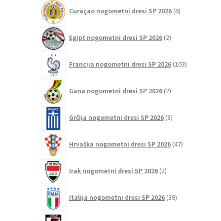
6
Curaçao nogometni dresi SP 2026
6
izdelkov
2
Egipt nogometni dresi SP 2026
2
izdelka
103
Francija nogometni dresi SP 2026
103
izdelki
2
Gana nogometni dresi SP 2026
2
izdelka
8
Grčija nogometni dresi SP 2026
8
izdelkov
47
Hrvaška nogometni dresi SP 2026
47
izdelkov
2
Irak nogometni dresi SP 2026
2
izdelka
39
Italija nogometni dresi SP 2026
39
izdelkov
26