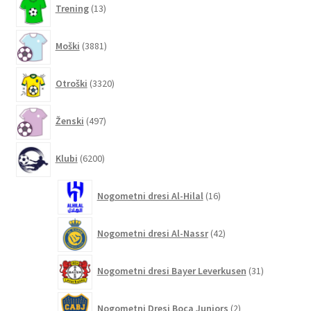
Trening
13
izdelkov
3881
Moški
3881
izdelkov
3320
Otroški
3320
izdelkov
497
Ženski
497
izdelkov
6200
Klubi
6200
izdelkov
16
Nogometni dresi Al-Hilal
16
izdelkov
42
Nogometni dresi Al-Nassr
42
izdelkov
31
Nogometni dresi Bayer Leverkusen
31
izdelkov
2
Nogometni Dresi Boca Juniors
2