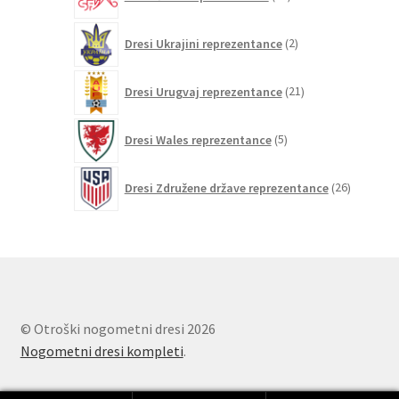
izdelkov
2
Dresi Ukrajini reprezentance
2
izdelka
21
Dresi Urugvaj reprezentance
21
izdelkov
5
Dresi Wales reprezentance
5
izdelkov
26
Dresi Združene države reprezentance
26
izdelkov
© Otroški nogometni dresi 2026
Nogometni dresi kompleti
.