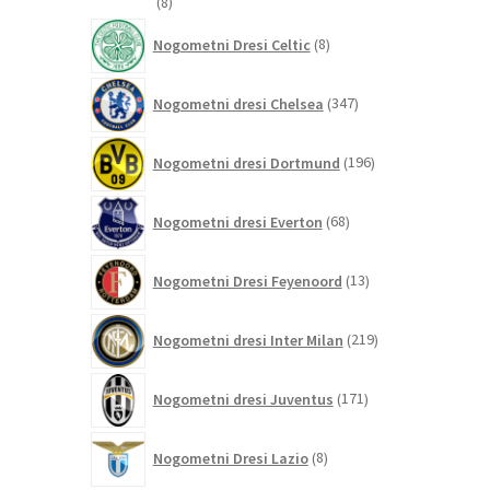
8
8
izdelkov
8
Nogometni Dresi Celtic
8
izdelkov
347
Nogometni dresi Chelsea
347
izdelkov
196
Nogometni dresi Dortmund
196
izdelkov
68
Nogometni dresi Everton
68
izdelkov
13
Nogometni Dresi Feyenoord
13
izdelkov
219
Nogometni dresi Inter Milan
219
izdelkov
171
Nogometni dresi Juventus
171
izdelkov
8
Nogometni Dresi Lazio
8
izdelkov