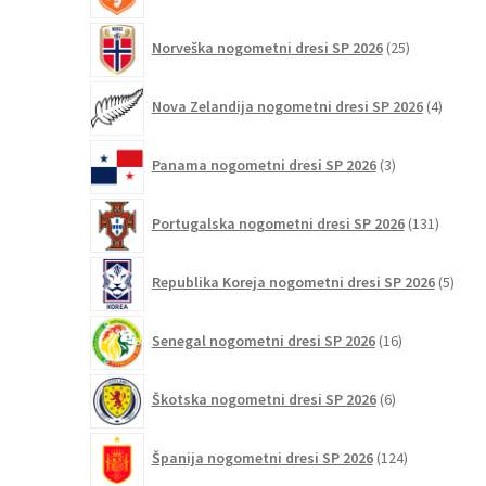
25
Norveška nogometni dresi SP 2026
25
izdelkov
4
Nova Zelandija nogometni dresi SP 2026
4
izdelki
3
Panama nogometni dresi SP 2026
3
izdelki
131
Portugalska nogometni dresi SP 2026
131
izdelko
5
Republika Koreja nogometni dresi SP 2026
5
izdel
16
Senegal nogometni dresi SP 2026
16
izdelkov
6
Škotska nogometni dresi SP 2026
6
izdelkov
124
Španija nogometni dresi SP 2026
124
izdelkov