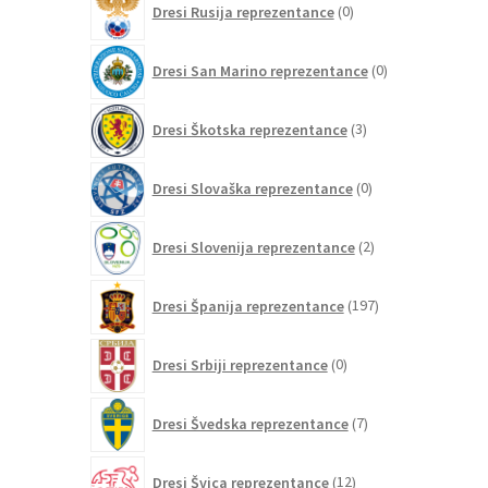
Dresi Rusija reprezentance
0
izdelkov
0
Dresi San Marino reprezentance
0
izdelkov
3
Dresi Škotska reprezentance
3
izdelki
0
Dresi Slovaška reprezentance
0
izdelkov
2
Dresi Slovenija reprezentance
2
izdelka
197
Dresi Španija reprezentance
197
izdelkov
0
Dresi Srbiji reprezentance
0
izdelkov
7
Dresi Švedska reprezentance
7
izdelkov
12
Dresi Švica reprezentance
12