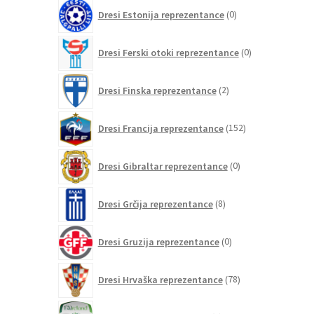
0
Dresi Estonija reprezentance
0
izdelkov
0
Dresi Ferski otoki reprezentance
0
izdelkov
2
Dresi Finska reprezentance
2
izdelka
152
Dresi Francija reprezentance
152
izdelkov
0
Dresi Gibraltar reprezentance
0
izdelkov
8
Dresi Grčija reprezentance
8
izdelkov
0
Dresi Gruzija reprezentance
0
izdelkov
78
Dresi Hrvaška reprezentance
78
izdelkov
0