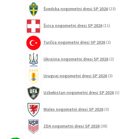
23
Švedska nogometni dresi SP 2026
23
izdelkov
11
Švica nogometni dresi SP 2026
11
izdelkov
2
Turčija nogometni dresi SP 2026
2
izdelka
2
Ukrajina nogometni dresi SP 2026
2
izdelka
3
Urugvaj nogometni dresi SP 2026
3
izdelki
1
Uzbekistan nogometni dresi SP 2026
1
izdelek
3
Wales nogometni dresi SP 2026
3
izdelki
38
ZDA nogometni dresi SP 2026
38
izdelkov
13