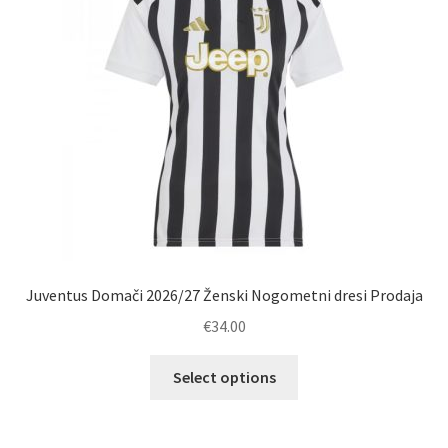
Juventus Domači 2026/27 Ženski Nogometni dresi Prodaja
€
34.00
Ta
Select options
izdelek
ima
več