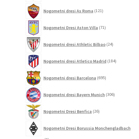
121
Nogometni dresi As Roma
121
izdelkov
71
Nogometni Dresi Aston Villa
71
izdelkov
24
Nogometni dresi Athletic Bilbao
24
izdelkov
184
Nogometni dresi Atletico Madrid
184
izdelkov
695
Nogometni dresi Barcelona
695
izdelkov
306
Nogometni dresi Bayern Munich
306
izdelkov
26
Nogometni Dresi Benfica
26
izdelkov
Nogometni Dresi Borussia Monchengladbach