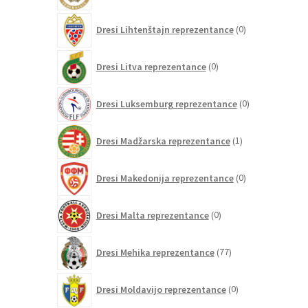
0
Dresi Lihtenštajn reprezentance
0
izdelkov
0
Dresi Litva reprezentance
0
izdelkov
0
Dresi Luksemburg reprezentance
0
izdelkov
1
Dresi Madžarska reprezentance
1
izdelek
0
Dresi Makedonija reprezentance
0
izdelkov
0
Dresi Malta reprezentance
0
izdelkov
77
Dresi Mehika reprezentance
77
izdelkov
0
Dresi Moldavijo reprezentance
0
izdelkov