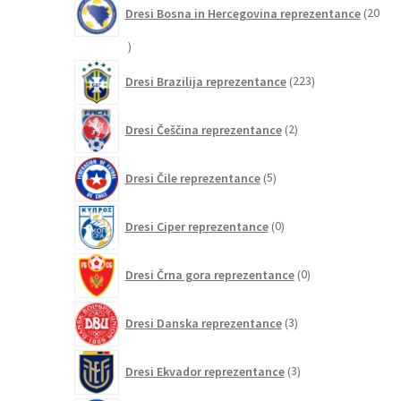
Dresi Bosna in Hercegovina reprezentance
20
20
izdelkov
223
Dresi Brazilija reprezentance
223
izdelkov
2
Dresi Češčina reprezentance
2
izdelka
5
Dresi Čile reprezentance
5
izdelkov
0
Dresi Ciper reprezentance
0
izdelkov
0
Dresi Črna gora reprezentance
0
izdelkov
3
Dresi Danska reprezentance
3
izdelki
3
Dresi Ekvador reprezentance
3
izdelki