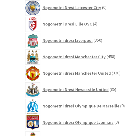
0
Nogometni Dresi Leicester City
0
izdelkov
4
Nogometni Dresi Lille OSC
4
izdelki
350
Nogometni dresi Liverpool
350
izdelkov
458
Nogometni dresi Manchester City
458
izdelkov
320
Nogometni dresi Manchester United
320
izdelkov
85
Nogometni Dresi Newcastle United
85
izdelkov
0
Nogometni dresi Olympique De Marseille
0
izdelk
3
Nogometni dresi Olympique Lyonnais
3
izdelki
13