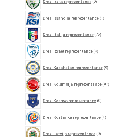
Dresi Irska reprezentance
0
izdelkov
1
Dresi Islandija reprezentance
1
izdelek
75
Dresi Italija reprezentance
75
izdelkov
0
Dresi Izrael reprezentance
0
izdelkov
0
Dresi Kazahstan reprezentance
0
izdelkov
47
Dresi Kolumbija reprezentance
47
izdelkov
0
Dresi Kosovo reprezentance
0
izdelkov
1
Dresi Kostarika reprezentance
1
izdelek
0
Dresi Latvija reprezentance
0
izdelkov