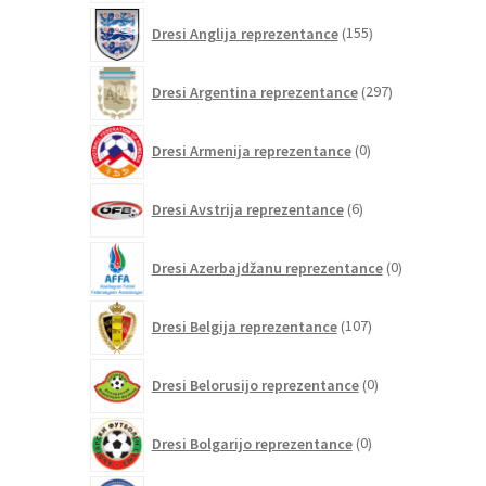
155
Dresi Anglija reprezentance
155
izdelkov
297
Dresi Argentina reprezentance
297
izdelkov
0
Dresi Armenija reprezentance
0
izdelkov
6
Dresi Avstrija reprezentance
6
izdelkov
0
Dresi Azerbajdžanu reprezentance
0
izdelkov
107
Dresi Belgija reprezentance
107
izdelkov
0
Dresi Belorusijo reprezentance
0
izdelkov
0
Dresi Bolgarijo reprezentance
0
izdelkov