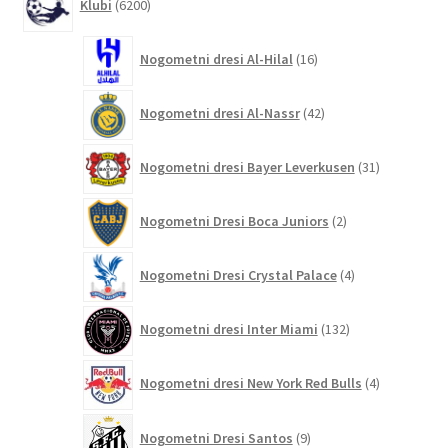
Klubi
6200
izdelkov
16
Nogometni dresi Al-Hilal
16
izdelkov
42
Nogometni dresi Al-Nassr
42
izdelkov
31
Nogometni dresi Bayer Leverkusen
31
izdelkov
2
Nogometni Dresi Boca Juniors
2
izdelka
4
Nogometni Dresi Crystal Palace
4
izdelki
132
Nogometni dresi Inter Miami
132
izdelkov
4
Nogometni dresi New York Red Bulls
4
izdelki
9
Nogometni Dresi Santos
9
izdelkov