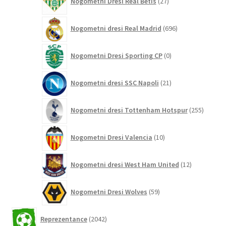
Nogometni Dresi Real Betis
27
izdelkov
696
Nogometni dresi Real Madrid
696
izdelkov
0
Nogometni Dresi Sporting CP
0
izdelkov
21
Nogometni dresi SSC Napoli
21
izdelkov
255
Nogometni dresi Tottenham Hotspur
255
izdelko
10
Nogometni Dresi Valencia
10
izdelkov
12
Nogometni dresi West Ham United
12
izdelkov
59
Nogometni Dresi Wolves
59
izdelkov
2042
Reprezentance
2042
izdelkov