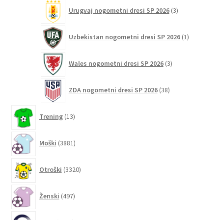
3
Urugvaj nogometni dresi SP 2026
3
izdelki
1
Uzbekistan nogometni dresi SP 2026
1
izdelek
3
Wales nogometni dresi SP 2026
3
izdelki
38
ZDA nogometni dresi SP 2026
38
izdelkov
13
Trening
13
izdelkov
3881
Moški
3881
izdelkov
3320
Otroški
3320
izdelkov
497
Ženski
497
izdelkov
6200