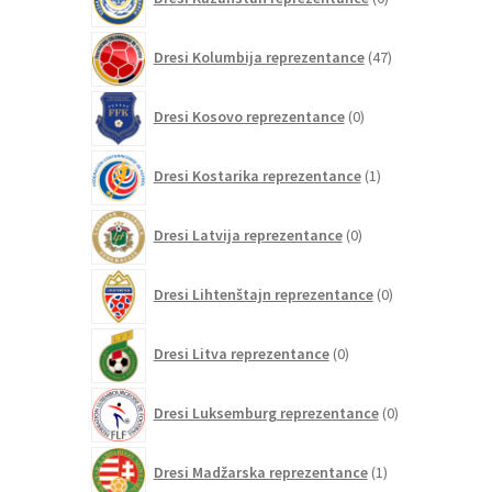
izdelkov
47
Dresi Kolumbija reprezentance
47
izdelkov
0
Dresi Kosovo reprezentance
0
izdelkov
1
Dresi Kostarika reprezentance
1
izdelek
0
Dresi Latvija reprezentance
0
izdelkov
0
Dresi Lihtenštajn reprezentance
0
izdelkov
0
Dresi Litva reprezentance
0
izdelkov
0
Dresi Luksemburg reprezentance
0
izdelkov
1
Dresi Madžarska reprezentance
1
izdelek