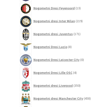
13
Nogometni Dresi Feyenoord
13
izdelkov
219
Nogometni dresi Inter Milan
219
izdelkov
171
Nogometni dresi Juventus
171
izdelkov
8
Nogometni Dresi Lazio
8
izdelkov
0
Nogometni Dresi Leicester City
0
izdelkov
4
Nogometni Dresi Lille OSC
4
izdelki
350
Nogometni dresi Liverpool
350
izdelkov
458
Nogometni dresi Manchester City
458
izdelkov