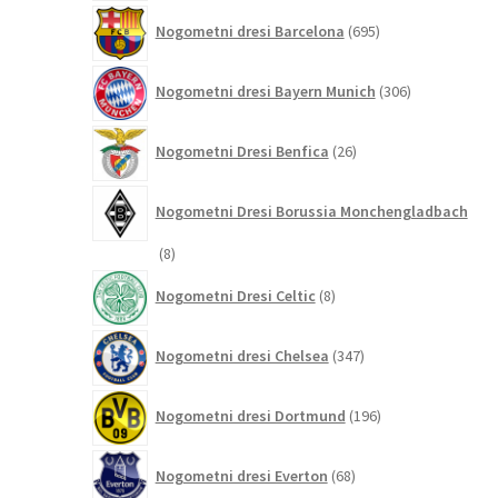
695
Nogometni dresi Barcelona
695
izdelkov
306
Nogometni dresi Bayern Munich
306
izdelkov
26
Nogometni Dresi Benfica
26
izdelkov
Nogometni Dresi Borussia Monchengladbach
8
8
izdelkov
8
Nogometni Dresi Celtic
8
izdelkov
347
Nogometni dresi Chelsea
347
izdelkov
196
Nogometni dresi Dortmund
196
izdelkov
68
Nogometni dresi Everton
68
izdelkov