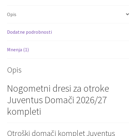
b
tt
ai
er
d
ar
o
er
l
es
di
e
Opis
o
t
t
k
Dodatne podrobnosti
Mnenja (1)
Opis
Nogometni dresi za otroke
Juventus Domači 2026/27
kompleti
Otroški domači komplet Juventus