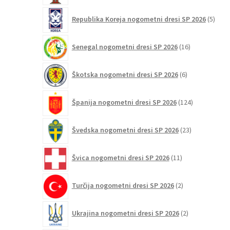
5
Republika Koreja nogometni dresi SP 2026
5
izdel
16
Senegal nogometni dresi SP 2026
16
izdelkov
6
Škotska nogometni dresi SP 2026
6
izdelkov
124
Španija nogometni dresi SP 2026
124
izdelkov
23
Švedska nogometni dresi SP 2026
23
izdelkov
11
Švica nogometni dresi SP 2026
11
izdelkov
2
Turčija nogometni dresi SP 2026
2
izdelka
2
Ukrajina nogometni dresi SP 2026
2
izdelka