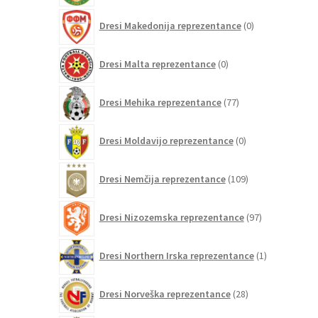
0
Dresi Makedonija reprezentance
0
izdelkov
0
Dresi Malta reprezentance
0
izdelkov
77
Dresi Mehika reprezentance
77
izdelkov
0
Dresi Moldavijo reprezentance
0
izdelkov
109
Dresi Nemčija reprezentance
109
izdelkov
97
Dresi Nizozemska reprezentance
97
izdelkov
1
Dresi Northern Irska reprezentance
1
izdelek
28
Dresi Norveška reprezentance
28
izdelkov