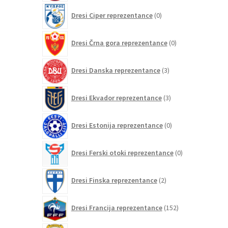
0
Dresi Ciper reprezentance
0
izdelkov
0
Dresi Črna gora reprezentance
0
izdelkov
3
Dresi Danska reprezentance
3
izdelki
3
Dresi Ekvador reprezentance
3
izdelki
0
Dresi Estonija reprezentance
0
izdelkov
0
Dresi Ferski otoki reprezentance
0
izdelkov
2
Dresi Finska reprezentance
2
izdelka
152
Dresi Francija reprezentance
152
izdelkov