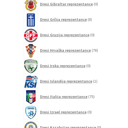
0
Dresi Gibraltar reprezentance
0
izdelkov
8
Dresi Grčija reprezentance
8
izdelkov
0
Dresi Gruzija reprezentance
0
izdelkov
78
Dresi Hrvaška reprezentance
78
izdelkov
0
Dresi Irska reprezentance
0
izdelkov
1
Dresi Islandija reprezentance
1
izdelek
75
Dresi Italija reprezentance
75
izdelkov
0
Dresi Izrael reprezentance
0
izdelkov
0
Dresi Kazahstan reprezentance
0