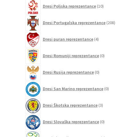
10
Dresi Poljska reprezentance
10
izdelkov
208
Dresi Portugalska reprezentance
208
izdelkov
4
Dresi puran reprezentance
4
izdelki
0
Dresi Romuniji reprezentance
0
izdelkov
0
Dresi Rusija reprezentance
0
izdelkov
0
Dresi San Marino reprezentance
0
izdelkov
3
Dresi Škotska reprezentance
3
izdelki
0
Dresi Slovaška reprezentance
0
izdelkov
2