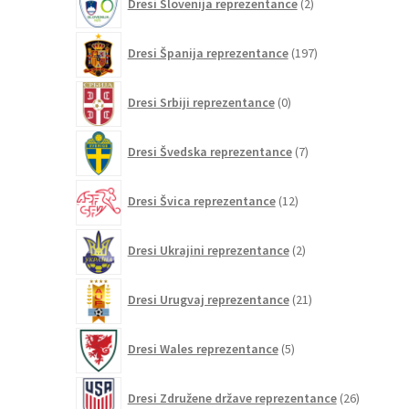
Dresi Slovenija reprezentance
2
izdelka
197
Dresi Španija reprezentance
197
izdelkov
0
Dresi Srbiji reprezentance
0
izdelkov
7
Dresi Švedska reprezentance
7
izdelkov
12
Dresi Švica reprezentance
12
izdelkov
2
Dresi Ukrajini reprezentance
2
izdelka
21
Dresi Urugvaj reprezentance
21
izdelkov
5
Dresi Wales reprezentance
5
izdelkov
26
Dresi Združene države reprezentance
26
izdelkov