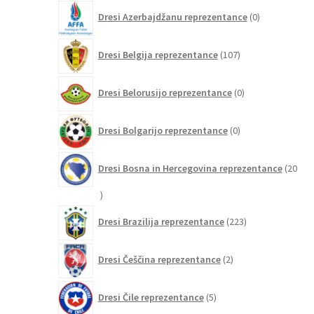
0
Dresi Azerbajdžanu reprezentance
0
izdelkov
107
Dresi Belgija reprezentance
107
izdelkov
0
Dresi Belorusijo reprezentance
0
izdelkov
0
Dresi Bolgarijo reprezentance
0
izdelkov
Dresi Bosna in Hercegovina reprezentance
20
20
izdelkov
223
Dresi Brazilija reprezentance
223
izdelkov
2
Dresi Češčina reprezentance
2
izdelka
5
Dresi Čile reprezentance
5
izdelkov