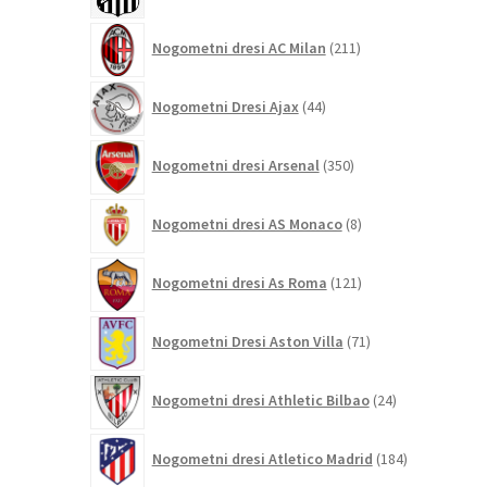
211
Nogometni dresi AC Milan
211
izdelkov
44
Nogometni Dresi Ajax
44
izdelkov
350
Nogometni dresi Arsenal
350
izdelkov
8
Nogometni dresi AS Monaco
8
izdelkov
121
Nogometni dresi As Roma
121
izdelkov
71
Nogometni Dresi Aston Villa
71
izdelkov
24
Nogometni dresi Athletic Bilbao
24
izdelkov
184
Nogometni dresi Atletico Madrid
184
izdelkov