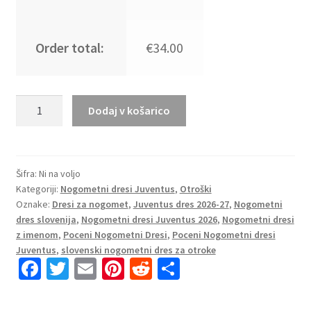
Order total:
€34.00
Nogometni
Dodaj v košarico
dresi
za
otroke
Juventus
Šifra:
Ni na voljo
Kategoriji:
Nogometni dresi Juventus
,
Otroški
Domači
Oznake:
Dresi za nogomet
,
Juventus dres 2026-27
,
Nogometni
2026/27
dres slovenija
,
Nogometni dresi Juventus 2026
,
Nogometni dresi
kompleti
z imenom
,
Poceni Nogometni Dresi
,
Poceni Nogometni dresi
količina
Juventus
,
slovenski nogometni dres za otroke
Fa
T
E
Pi
R
S
ce
wi
m
nt
e
h