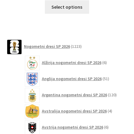
Ta
Select options
izdelek
ima
več
različic.
Možnosti
1223
Nogometni dresi SP 2026
1223
lahko
izdelkov
izberete
6
Alžirija nogometni dresi SP 2026
6
na
izdelkov
strani
51
izdelka
Anglija nogometni dresi SP 2026
51
izdelkov
120
Argentina nogometni dresi SP 2026
120
izdelkov
4
Avstralija nogometni dresi SP 2026
4
izdelki
6
Avstrija nogometni dresi SP 2026
6
izdelkov