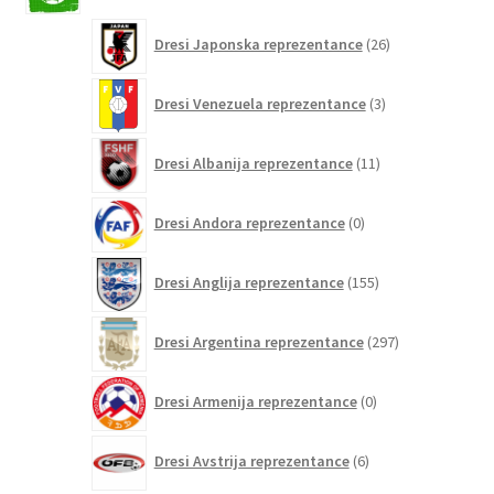
26
Dresi Japonska reprezentance
26
izdelkov
3
Dresi Venezuela reprezentance
3
izdelki
11
Dresi Albanija reprezentance
11
izdelkov
0
Dresi Andora reprezentance
0
izdelkov
155
Dresi Anglija reprezentance
155
izdelkov
297
Dresi Argentina reprezentance
297
izdelkov
0
Dresi Armenija reprezentance
0
izdelkov
6
Dresi Avstrija reprezentance
6
izdelkov