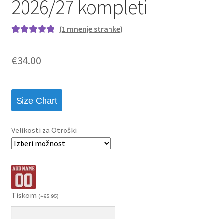
2026/27 kompleti
(
1
mnenje stranke)
Ocenjeno z
1
5.00
od 5 na
€
34.00
podlagi ocene
stranke
Size Chart
Velikosti za Otroški
Tiskom
(
+
€
5.95
)