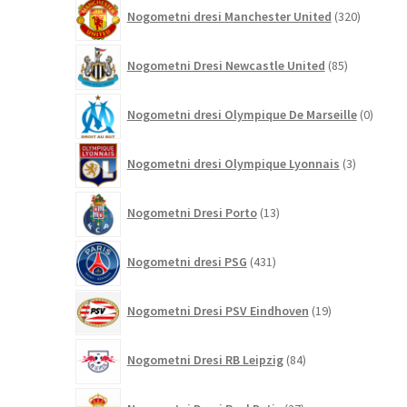
320
Nogometni dresi Manchester United
320
izdelkov
85
Nogometni Dresi Newcastle United
85
izdelkov
0
Nogometni dresi Olympique De Marseille
0
izdelk
3
Nogometni dresi Olympique Lyonnais
3
izdelki
13
Nogometni Dresi Porto
13
izdelkov
431
Nogometni dresi PSG
431
izdelkov
19
Nogometni Dresi PSV Eindhoven
19
izdelkov
84
Nogometni Dresi RB Leipzig
84
izdelkov
27