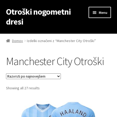
Otroški nogometni
Skip
Skip
Menu
to
to
dresi
navigation
content
Domov
Domov
Izdelki označeni z “Manchester City Otroški”
Blog
Manchester City Otroški
Kontaktiraj nas
Košarica
Sorted
Showing all 27 results
Moj račun
by
latest
Trgovina
Zaključek nakupa