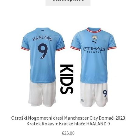
izdelek
ima
več
različic.
Možnosti
lahko
izberete
na
strani
izdelka
Otroški Nogometni dresi Manchester City Domači 2023
Kratek Rokav + Kratke hlače HAALAND 9
€
35.00