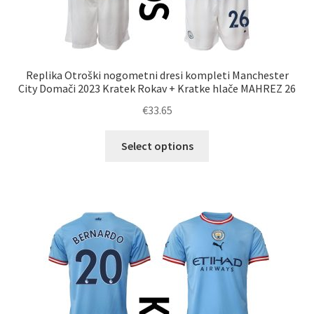
Replika Otroški nogometni dresi kompleti Manchester
City Domači 2023 Kratek Rokav + Kratke hlače MAHREZ 26
€
33.65
Ta
Select options
izdelek
ima
več
različic.
Možnosti
lahko
izberete
na
strani
izdelka