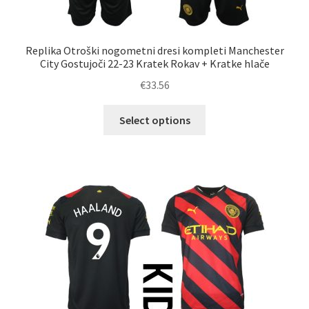
Replika Otroški nogometni dresi kompleti Manchester
City Gostujoči 22-23 Kratek Rokav + Kratke hlače
€
33.56
Ta
Select options
izdelek
ima
več
različic.
Možnosti
lahko
izberete
na
strani
izdelka