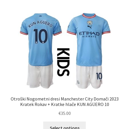
več
različic.
Možnosti
lahko
izberete
na
strani
izdelka
Otroški Nogometni dresi Manchester City Domači 2023
Kratek Rokav + Kratke hlače KUN AGÜERO 10
€
35.00
Ta
Select options