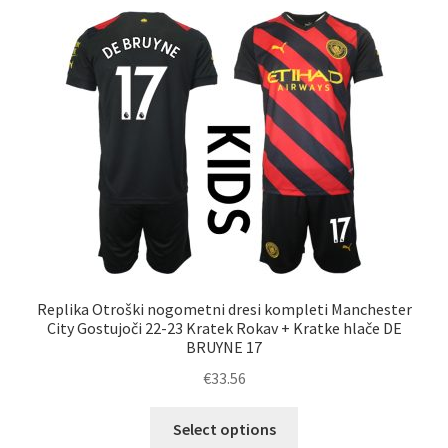
različic.
Možnosti
lahko
izberete
na
strani
izdelka
Replika Otroški nogometni dresi kompleti Manchester
City Gostujoči 22-23 Kratek Rokav + Kratke hlače DE
BRUYNE 17
€
33.56
Ta
Select options
izdelek