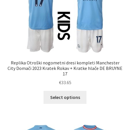
na
strani
izdelka
Replika Otroški nogometni dresi kompleti Manchester
City Domači 2023 Kratek Rokav + Kratke hlače DE BRUYNE
17
€
33.65
Ta
Select options
izdelek
ima
več
različic.