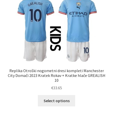
Možnosti
lahko
izberete
na
strani
izdelka
Replika Otroški nogometni dresi kompleti Manchester
City Domači 2023 Kratek Rokav + Kratke hlače GREALISH
10
€
33.65
Ta
Select options
izdelek
ima