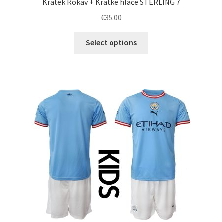
Kratek Rokav + Kratke hlače STERLING 7
€
35.00
Ta
Select options
izdelek
ima
več
različic.
Možnosti
lahko
izberete
na
strani
izdelka