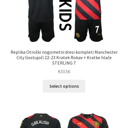
strani
izdelka
Replika Otroški nogometni dresi kompleti Manchester
City Gostujoči 22-23 Kratek Rokav + Kratke hlače
STERLING 7
€
33.56
Ta
Select options
izdelek
ima
več
različic.
Možnosti
lahko