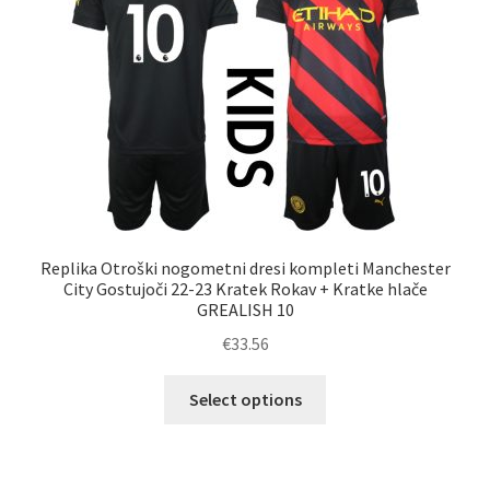
izberete
na
strani
izdelka
Replika Otroški nogometni dresi kompleti Manchester
City Gostujoči 22-23 Kratek Rokav + Kratke hlače
GREALISH 10
€
33.56
Ta
Select options
izdelek
ima
več