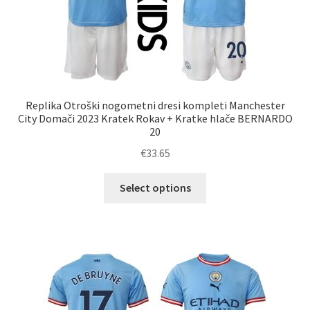
Replika Otroški nogometni dresi kompleti Manchester
City Domači 2023 Kratek Rokav + Kratke hlače BERNARDO
20
€
33.65
Ta
Select options
izdelek
ima
več
različic.
Možnosti
lahko
izberete