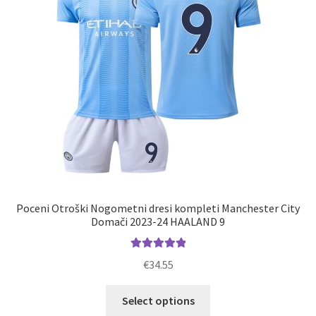
Poceni Otroški Nogometni dresi kompleti Manchester City
Domači 2023-24 HAALAND 9
Ocenjeno
€
34.55
5.00
od 5
Ta
Select options
izdelek