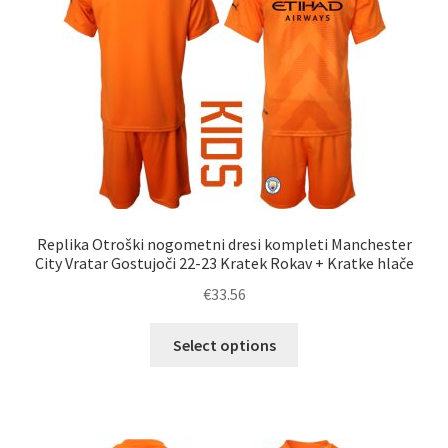
izberete
na
strani
izdelka
Replika Otroški nogometni dresi kompleti Manchester
City Vratar Gostujoči 22-23 Kratek Rokav + Kratke hlače
€
33.56
Ta
Select options
izdelek
ima
več
različic.