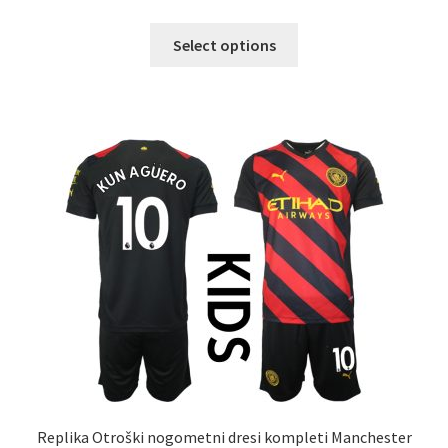
Ta
Select options
izdelek
ima
več
različic.
Možnosti
lahko
izberete
na
strani
izdelka
Replika Otroški nogometni dresi kompleti Manchester