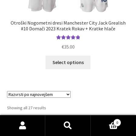
Otroški Nogometni dresi Manchester City Jack Grealish
#10 Domači 2023 Kratek Rokav + Kratke hlače
Ocenjeno
€
35.00
5.00
od 5
Ta
Select options
izdelek
ima
več
različic.
Možnosti
lahko
Sorted
Showing all 27 results
izberete
by
na
latest
0
1223
strani
Išči:
Iskanje
Nogometni dresi SP 2026
1223
izdelkov
izdelka