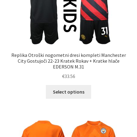
strani
izdelka
Replika Otroški nogometni dresi kompleti Manchester
City Gostujoči 22-23 Kratek Rokav + Kratke hlače
EDERSON M.31
€
33.56
Ta
Select options
izdelek
ima
več
različic.
Možnosti
lahko