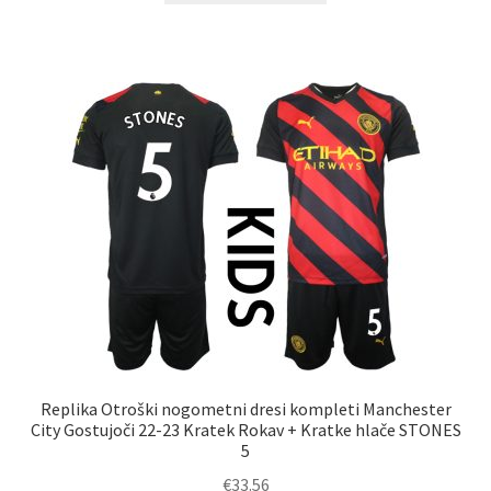
ima
več
različic.
Možnosti
lahko
izberete
na
strani
izdelka
Replika Otroški nogometni dresi kompleti Manchester
City Gostujoči 22-23 Kratek Rokav + Kratke hlače STONES
5
€
33.56