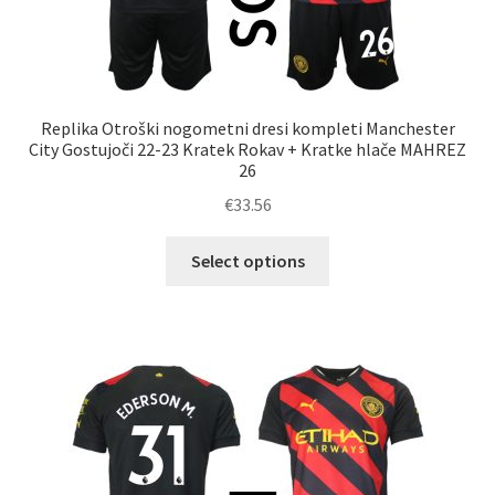
Replika Otroški nogometni dresi kompleti Manchester
City Gostujoči 22-23 Kratek Rokav + Kratke hlače MAHREZ
26
€
33.56
Ta
Select options
izdelek
ima
več
različic.
Možnosti
lahko
izberete
na