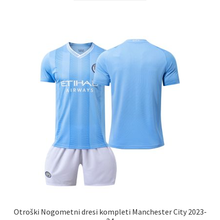
ima
več
različic.
Možnosti
lahko
izberete
na
strani
izdelka
Otroški Nogometni dresi kompleti Manchester City 2023-