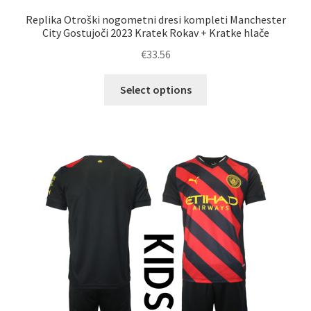
Replika Otroški nogometni dresi kompleti Manchester
City Gostujoči 2023 Kratek Rokav + Kratke hlače
€
33.56
Ta
Select options
izdelek
ima
več
različic.
Možnosti
lahko
izberete
na
strani
izdelka