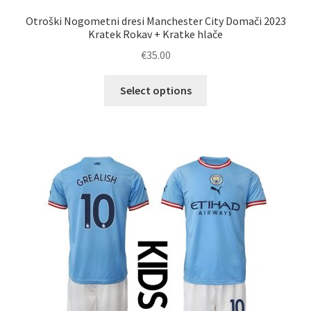
Otroški Nogometni dresi Manchester City Domači 2023
Kratek Rokav + Kratke hlače
€
35.00
Ta
Select options
izdelek
ima
več
različic.
Možnosti
lahko
izberete
na
strani
izdelka