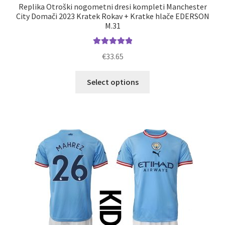
Replika Otroški nogometni dresi kompleti Manchester
City Domači 2023 Kratek Rokav + Kratke hlače EDERSON
M.31
Ocenjeno
€
33.65
5.00
od 5
Ta
Select options
izdelek
ima
več
različic.
Možnosti
lahko
izberete
na
strani
izdelka