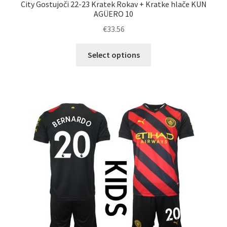
City Gostujoči 22-23 Kratek Rokav + Kratke hlače KUN
AGÜERO 10
€
33.56
Ta
Select options
izdelek
ima
več
različic.
Možnosti
lahko
izberete
na
strani
izdelka