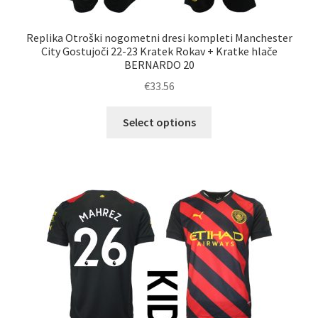
Replika Otroški nogometni dresi kompleti Manchester
City Gostujoči 22-23 Kratek Rokav + Kratke hlače
BERNARDO 20
€
33.56
Ta
Select options
izdelek
ima
več
različic.
Možnosti
lahko
izberete
na
strani
izdelka