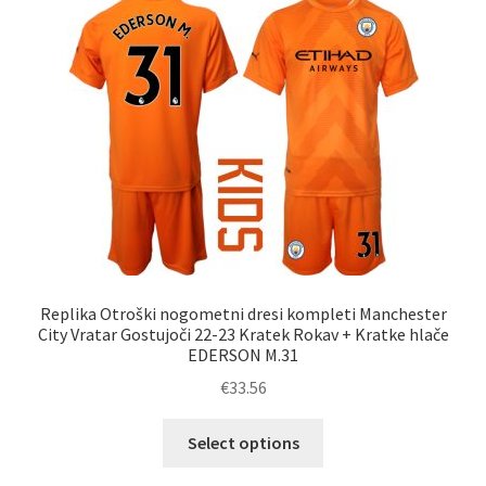
Možnosti
lahko
izberete
na
strani
izdelka
Replika Otroški nogometni dresi kompleti Manchester
City Vratar Gostujoči 22-23 Kratek Rokav + Kratke hlače
EDERSON M.31
€
33.56
Ta
Select options
izdelek
ima