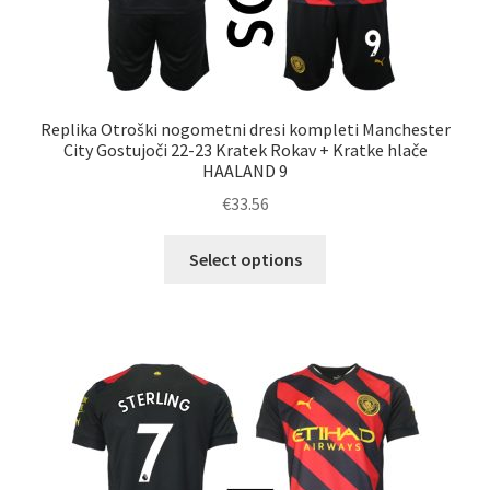
Replika Otroški nogometni dresi kompleti Manchester
City Gostujoči 22-23 Kratek Rokav + Kratke hlače
HAALAND 9
€
33.56
Ta
Select options
izdelek
ima
več
različic.
Možnosti
lahko
izberete
na