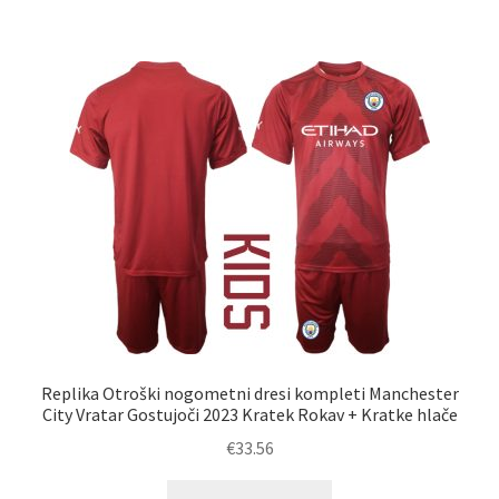
več
različic.
Možnosti
lahko
izberete
na
strani
izdelka
Replika Otroški nogometni dresi kompleti Manchester
City Vratar Gostujoči 2023 Kratek Rokav + Kratke hlače
€
33.56
Ta