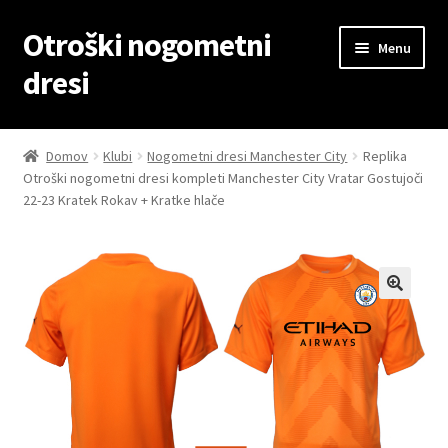
Otroški nogometni
Skip
Skip
Menu
to
to
dresi
navigation
content
Domov
Domov
Klubi
Nogometni dresi Manchester City
Replika
Otroški nogometni dresi kompleti Manchester City Vratar Gostujoči
Blog
22-23 Kratek Rokav + Kratke hlače
Kontaktiraj nas
Košarica
Moj račun
Trgovina
Zaključek nakupa