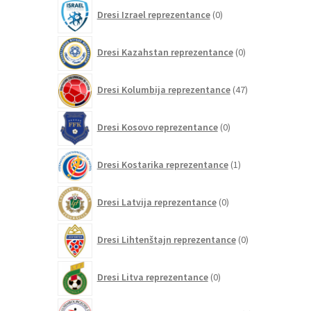
0
Dresi Izrael reprezentance
0
izdelkov
0
Dresi Kazahstan reprezentance
0
izdelkov
47
Dresi Kolumbija reprezentance
47
izdelkov
0
Dresi Kosovo reprezentance
0
izdelkov
1
Dresi Kostarika reprezentance
1
izdelek
0
Dresi Latvija reprezentance
0
izdelkov
0
Dresi Lihtenštajn reprezentance
0
izdelkov
0
Dresi Litva reprezentance
0
izdelkov
0