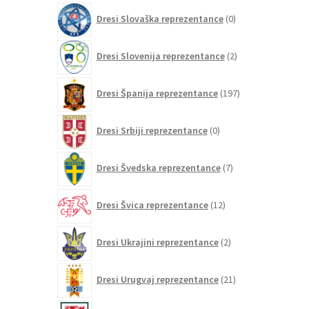
0
Dresi Slovaška reprezentance
0
izdelkov
2
Dresi Slovenija reprezentance
2
izdelka
197
Dresi Španija reprezentance
197
izdelkov
0
Dresi Srbiji reprezentance
0
izdelkov
7
Dresi Švedska reprezentance
7
izdelkov
12
Dresi Švica reprezentance
12
izdelkov
2
Dresi Ukrajini reprezentance
2
izdelka
21
Dresi Urugvaj reprezentance
21
izdelkov
5