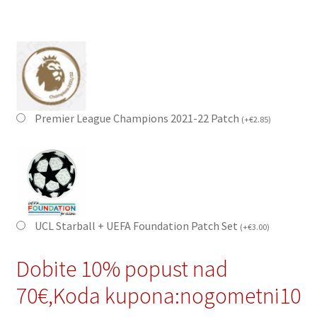
Premier League Champions 2021-22 Patch
(
+
€
2.85
)
UCL Starball + UEFA Foundation Patch Set
(
+
€
3.00
)
Dobite 10% popust nad
70€,Koda kupona:nogometni10