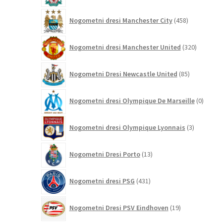
458
Nogometni dresi Manchester City
458
izdelkov
320
Nogometni dresi Manchester United
320
izdelkov
85
Nogometni Dresi Newcastle United
85
izdelkov
0
Nogometni dresi Olympique De Marseille
0
izdelk
3
Nogometni dresi Olympique Lyonnais
3
izdelki
13
Nogometni Dresi Porto
13
izdelkov
431
Nogometni dresi PSG
431
izdelkov
19
Nogometni Dresi PSV Eindhoven
19
izdelkov