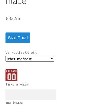
hlače
€
33.56
Size Chart
Velikosti za Otroški
Tiskom
(
+
€
5.95
)
Imei / Številka