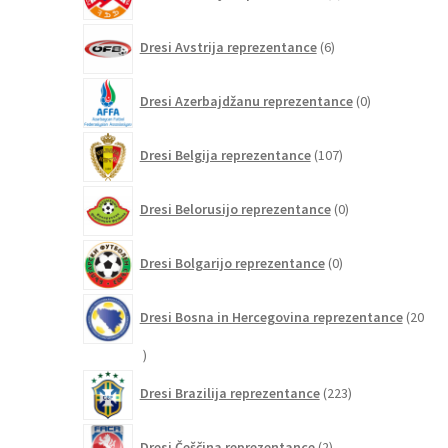
izdelkov
6
Dresi Avstrija reprezentance
6
izdelkov
0
Dresi Azerbajdžanu reprezentance
0
izdelkov
107
Dresi Belgija reprezentance
107
izdelkov
0
Dresi Belorusijo reprezentance
0
izdelkov
0
Dresi Bolgarijo reprezentance
0
izdelkov
Dresi Bosna in Hercegovina reprezentance
20
20
izdelkov
223
Dresi Brazilija reprezentance
223
izdelkov
2
Dresi Češčina reprezentance
2