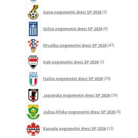
2
Gana nogometni dresi SP 2026
2
izdelka
8
Grčija nogometni dresi SP 2026
8
izdelkov
47
Hrvaška nogometni dresi SP 2026
47
izdelkov
2
Irak nogometni dresi SP 2026
2
izdelka
39
Italija nogometni dresi SP 2026
39
izdelkov
26
Japonska nogometni dresi SP 2026
26
izdelkov
6
Južna Afrika nogometni dresi SP 2026
6
izdelkov
12
Kanada nogometni dresi SP 2026
12
izdelkov