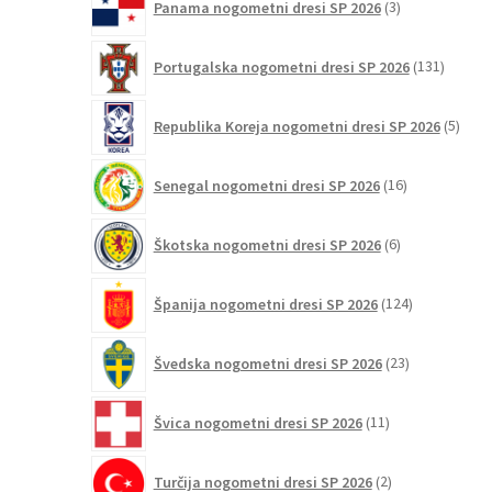
Panama nogometni dresi SP 2026
3
izdelki
131
Portugalska nogometni dresi SP 2026
131
izdelko
5
Republika Koreja nogometni dresi SP 2026
5
izdel
16
Senegal nogometni dresi SP 2026
16
izdelkov
6
Škotska nogometni dresi SP 2026
6
izdelkov
124
Španija nogometni dresi SP 2026
124
izdelkov
23
Švedska nogometni dresi SP 2026
23
izdelkov
11
Švica nogometni dresi SP 2026
11
izdelkov
2
Turčija nogometni dresi SP 2026
2
izdelka