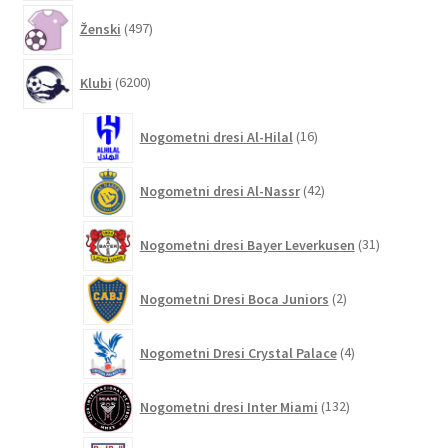
497
Ženski
497
izdelkov
6200
Klubi
6200
izdelkov
16
Nogometni dresi Al-Hilal
16
izdelkov
42
Nogometni dresi Al-Nassr
42
izdelkov
31
Nogometni dresi Bayer Leverkusen
31
izdelkov
2
Nogometni Dresi Boca Juniors
2
izdelka
4
Nogometni Dresi Crystal Palace
4
izdelki
132
Nogometni dresi Inter Miami
132
izdelkov
4