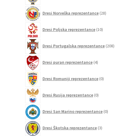
28
Dresi Norveška reprezentance
28
izdelkov
10
Dresi Poljska reprezentance
10
izdelkov
208
Dresi Portugalska reprezentance
208
izdelkov
4
Dresi puran reprezentance
4
izdelki
0
Dresi Romuniji reprezentance
0
izdelkov
0
Dresi Rusija reprezentance
0
izdelkov
0
Dresi San Marino reprezentance
0
izdelkov
3
Dresi Škotska reprezentance
3
izdelki