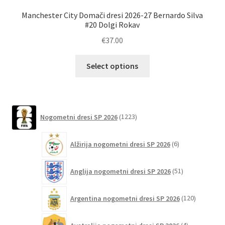
Manchester City Domači dresi 2026-27 Bernardo Silva
Ma
#20 Dolgi Rokav
€
37.00
Ta
Select options
izdelek
ima
več
različic.
1223
Nogometni dresi SP 2026
1223
izdelkov
Možnosti
lahko
6
Alžirija nogometni dresi SP 2026
6
izberete
izdelkov
na
51
Anglija nogometni dresi SP 2026
51
strani
izdelkov
izdelka
120
Argentina nogometni dresi SP 2026
120
izdelkov
4