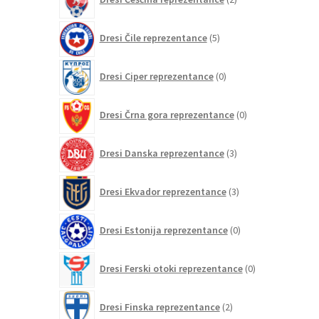
izdelka
5
Dresi Čile reprezentance
5
izdelkov
0
Dresi Ciper reprezentance
0
izdelkov
0
Dresi Črna gora reprezentance
0
izdelkov
3
Dresi Danska reprezentance
3
izdelki
3
Dresi Ekvador reprezentance
3
izdelki
0
Dresi Estonija reprezentance
0
izdelkov
0
Dresi Ferski otoki reprezentance
0
izdelkov
2
Dresi Finska reprezentance
2
izdelka