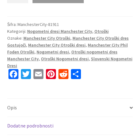
Otroški
nogometni
dresi
kompleti
Šifra:
ManchesterCity-81911
Kategoriji:
Nogometni dresi Manchester City
,
Otroški
Manchester
Oznake:
Manchester City Otroški
,
Manchester City Otroški dres
City
Gostujoči
,
Manchester City Otroški dresi
,
Manchester City Phil
Vratar
Foden Otroški
,
Nogometni dresi
,
Otroški nogometni dres
Gostujoči
Manchester City
,
Otroški Nogometni dresi
,
Slovenski Nogometni
22-
Dresi
23
Fa
T
E
Pi
R
S
Kratek
ce
wi
m
nt
e
h
Rokav
b
tt
ai
er
d
ar
+
o
er
l
es
di
e
Kratke
Opis
hlače
o
t
t
količina
k
Dodatne podrobnosti