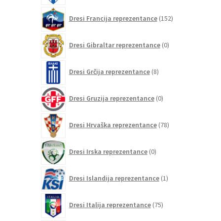
152
Dresi Francija reprezentance
152
izdelkov
0
Dresi Gibraltar reprezentance
0
izdelkov
8
Dresi Grčija reprezentance
8
izdelkov
0
Dresi Gruzija reprezentance
0
izdelkov
78
Dresi Hrvaška reprezentance
78
izdelkov
0
Dresi Irska reprezentance
0
izdelkov
1
Dresi Islandija reprezentance
1
izdelek
75
Dresi Italija reprezentance
75
izdelkov