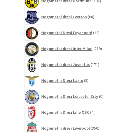
Nogometni dresi Dortmund
196
izdelkov
68
Nogometni dresi Everton
68
izdelkov
13
Nogometni Dresi Feyenoord
13
izdelkov
219
Nogometni dresi Inter Milan
219
izdelkov
171
Nogometni dresi Juventus
171
izdelkov
8
Nogometni Dresi Lazio
8
izdelkov
0
Nogometni Dresi Leicester City
0
izdelkov
4
Nogometni Dresi Lille OSC
4
izdelki
350
Nogometni dresi Liverpool
350
izdelkov