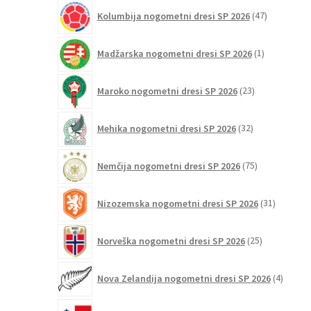
47
Kolumbija nogometni dresi SP 2026
47
izdelkov
1
Madžarska nogometni dresi SP 2026
1
izdelek
23
Maroko nogometni dresi SP 2026
23
izdelkov
32
Mehika nogometni dresi SP 2026
32
izdelkov
75
Nemčija nogometni dresi SP 2026
75
izdelkov
31
Nizozemska nogometni dresi SP 2026
31
izdelkov
25
Norveška nogometni dresi SP 2026
25
izdelkov
4
Nova Zelandija nogometni dresi SP 2026
4
izdelki
3