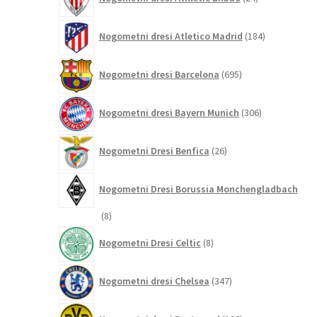
izdelkov
184
Nogometni dresi Atletico Madrid
184
izdelkov
695
Nogometni dresi Barcelona
695
izdelkov
306
Nogometni dresi Bayern Munich
306
izdelkov
26
Nogometni Dresi Benfica
26
izdelkov
Nogometni Dresi Borussia Monchengladbach
8
8
izdelkov
8
Nogometni Dresi Celtic
8
izdelkov
347
Nogometni dresi Chelsea
347
izdelkov
196