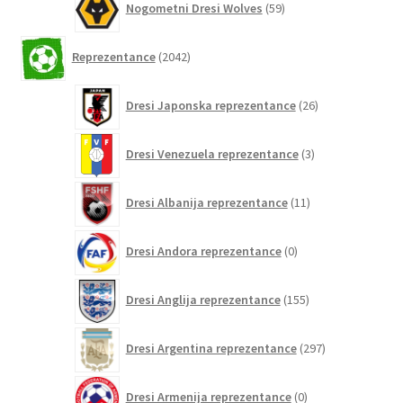
Nogometni Dresi Wolves
59
izdelkov
2042
Reprezentance
2042
izdelkov
26
Dresi Japonska reprezentance
26
izdelkov
3
Dresi Venezuela reprezentance
3
izdelki
11
Dresi Albanija reprezentance
11
izdelkov
0
Dresi Andora reprezentance
0
izdelkov
155
Dresi Anglija reprezentance
155
izdelkov
297
Dresi Argentina reprezentance
297
izdelkov
0
Dresi Armenija reprezentance
0