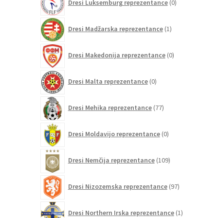
Dresi Luksemburg reprezentance
0
izdelkov
1
Dresi Madžarska reprezentance
1
izdelek
0
Dresi Makedonija reprezentance
0
izdelkov
0
Dresi Malta reprezentance
0
izdelkov
77
Dresi Mehika reprezentance
77
izdelkov
0
Dresi Moldavijo reprezentance
0
izdelkov
109
Dresi Nemčija reprezentance
109
izdelkov
97
Dresi Nizozemska reprezentance
97
izdelkov
1
Dresi Northern Irska reprezentance
1
izdelek