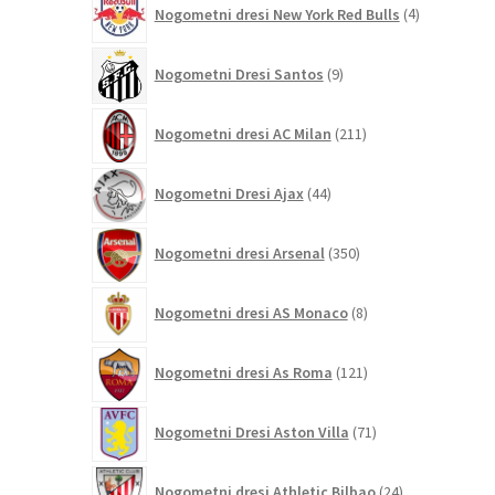
Nogometni dresi New York Red Bulls
4
izdelki
9
Nogometni Dresi Santos
9
izdelkov
211
Nogometni dresi AC Milan
211
izdelkov
44
Nogometni Dresi Ajax
44
izdelkov
350
Nogometni dresi Arsenal
350
izdelkov
8
Nogometni dresi AS Monaco
8
izdelkov
121
Nogometni dresi As Roma
121
izdelkov
71
Nogometni Dresi Aston Villa
71
izdelkov
24
Nogometni dresi Athletic Bilbao
24