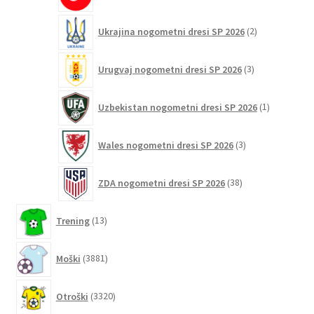
2
Ukrajina nogometni dresi SP 2026
2
izdelka
3
Urugvaj nogometni dresi SP 2026
3
izdelki
1
Uzbekistan nogometni dresi SP 2026
1
izdelek
3
Wales nogometni dresi SP 2026
3
izdelki
38
ZDA nogometni dresi SP 2026
38
izdelkov
13
Trening
13
izdelkov
3881
Moški
3881
izdelkov
3320
Otroški
3320
izdelkov