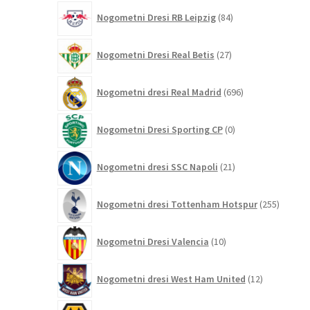
84
Nogometni Dresi RB Leipzig
84
izdelkov
27
Nogometni Dresi Real Betis
27
izdelkov
696
Nogometni dresi Real Madrid
696
izdelkov
0
Nogometni Dresi Sporting CP
0
izdelkov
21
Nogometni dresi SSC Napoli
21
izdelkov
255
Nogometni dresi Tottenham Hotspur
255
izdelko
10
Nogometni Dresi Valencia
10
izdelkov
12
Nogometni dresi West Ham United
12
izdelkov
59