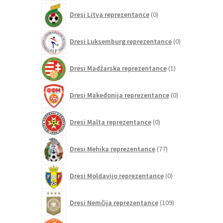
0
Dresi Litva reprezentance
0
izdelkov
0
Dresi Luksemburg reprezentance
0
izdelkov
1
Dresi Madžarska reprezentance
1
izdelek
0
Dresi Makedonija reprezentance
0
izdelkov
0
Dresi Malta reprezentance
0
izdelkov
77
Dresi Mehika reprezentance
77
izdelkov
0
Dresi Moldavijo reprezentance
0
izdelkov
109
Dresi Nemčija reprezentance
109
izdelkov
97