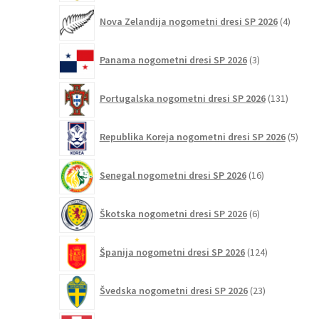
4
Nova Zelandija nogometni dresi SP 2026
4
izdelki
3
Panama nogometni dresi SP 2026
3
izdelki
131
Portugalska nogometni dresi SP 2026
131
izdelko
5
Republika Koreja nogometni dresi SP 2026
5
izdel
16
Senegal nogometni dresi SP 2026
16
izdelkov
6
Škotska nogometni dresi SP 2026
6
izdelkov
124
Španija nogometni dresi SP 2026
124
izdelkov
23
Švedska nogometni dresi SP 2026
23
izdelkov