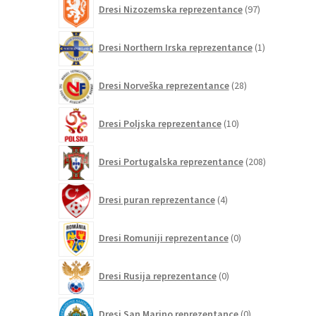
Dresi Nizozemska reprezentance
97
izdelkov
1
Dresi Northern Irska reprezentance
1
izdelek
28
Dresi Norveška reprezentance
28
izdelkov
10
Dresi Poljska reprezentance
10
izdelkov
208
Dresi Portugalska reprezentance
208
izdelkov
4
Dresi puran reprezentance
4
izdelki
0
Dresi Romuniji reprezentance
0
izdelkov
0
Dresi Rusija reprezentance
0
izdelkov
0
Dresi San Marino reprezentance
0