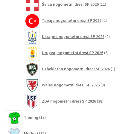
11
Švica nogometni dresi SP 2026
11
izdelkov
2
Turčija nogometni dresi SP 2026
2
izdelka
2
Ukrajina nogometni dresi SP 2026
2
izdelka
3
Urugvaj nogometni dresi SP 2026
3
izdelki
1
Uzbekistan nogometni dresi SP 2026
1
izdelek
3
Wales nogometni dresi SP 2026
3
izdelki
38
ZDA nogometni dresi SP 2026
38
izdelkov
13
Trening
13
izdelkov
3881
Moški
3881