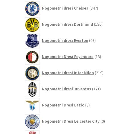
347
Nogometni dresi Chelsea
347
izdelkov
196
Nogometni dresi Dortmund
196
izdelkov
68
Nogometni dresi Everton
68
izdelkov
13
Nogometni Dresi Feyenoord
13
izdelkov
219
Nogometni dresi Inter Milan
219
izdelkov
171
Nogometni dresi Juventus
171
izdelkov
8
Nogometni Dresi Lazio
8
izdelkov
0
Nogometni Dresi Leicester City
0
izdelkov
4