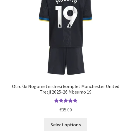
Otroški Nogometni dresi komplet Manchester United
Tretji 2025-26 Mbeumo 19
Ocenjeno
€
35.00
5.00
od 5
Ta
Select options
izdelek