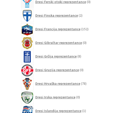
Dresi Ferski otoki reprezentance
0
izdelkov
2
Dresi Finska reprezentance
2
izdelka
152
Dresi Francija reprezentance
152
izdelkov
0
Dresi Gibraltar reprezentance
0
izdelkov
8
Dresi Grčija reprezentance
8
izdelkov
0
Dresi Gruzija reprezentance
0
izdelkov
78
Dresi Hrvaška reprezentance
78
izdelkov
0
Dresi Irska reprezentance
0
izdelkov
1
Dresi Islandija reprezentance
1
izdelek