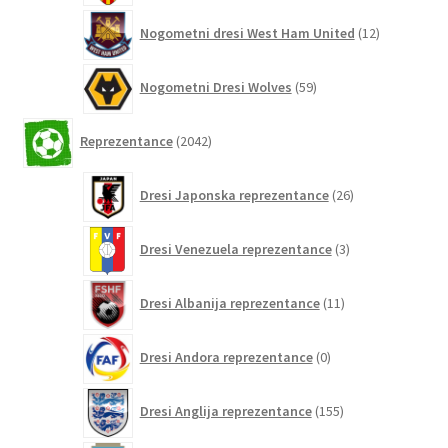
12
Nogometni dresi West Ham United
12
izdelkov
59
Nogometni Dresi Wolves
59
izdelkov
2042
Reprezentance
2042
izdelkov
26
Dresi Japonska reprezentance
26
izdelkov
3
Dresi Venezuela reprezentance
3
izdelki
11
Dresi Albanija reprezentance
11
izdelkov
0
Dresi Andora reprezentance
0
izdelkov
155
Dresi Anglija reprezentance
155
izdelkov