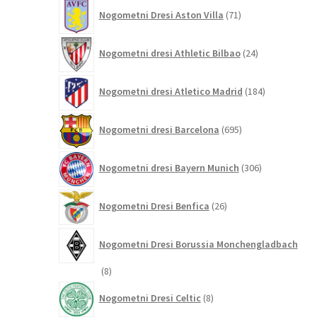
71
Nogometni Dresi Aston Villa
71
izdelkov
24
Nogometni dresi Athletic Bilbao
24
izdelkov
184
Nogometni dresi Atletico Madrid
184
izdelkov
695
Nogometni dresi Barcelona
695
izdelkov
306
Nogometni dresi Bayern Munich
306
izdelkov
26
Nogometni Dresi Benfica
26
izdelkov
Nogometni Dresi Borussia Monchengladbach
8
8
izdelkov
8
Nogometni Dresi Celtic
8
izdelkov