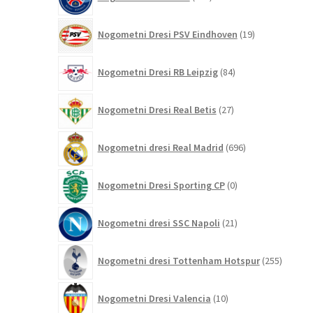
izdelkov
19
Nogometni Dresi PSV Eindhoven
19
izdelkov
84
Nogometni Dresi RB Leipzig
84
izdelkov
27
Nogometni Dresi Real Betis
27
izdelkov
696
Nogometni dresi Real Madrid
696
izdelkov
0
Nogometni Dresi Sporting CP
0
izdelkov
21
Nogometni dresi SSC Napoli
21
izdelkov
255
Nogometni dresi Tottenham Hotspur
255
izdelko
10
Nogometni Dresi Valencia
10
izdelkov