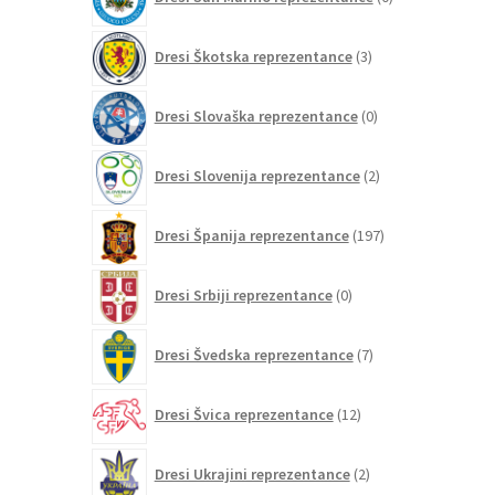
izdelkov
3
Dresi Škotska reprezentance
3
izdelki
0
Dresi Slovaška reprezentance
0
izdelkov
2
Dresi Slovenija reprezentance
2
izdelka
197
Dresi Španija reprezentance
197
izdelkov
0
Dresi Srbiji reprezentance
0
izdelkov
7
Dresi Švedska reprezentance
7
izdelkov
12
Dresi Švica reprezentance
12
izdelkov
2
Dresi Ukrajini reprezentance
2
izdelka