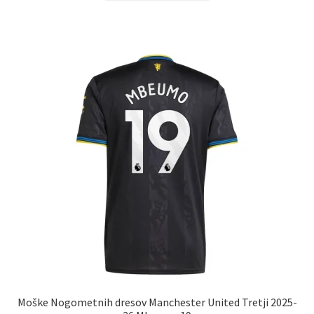
ima
več
različic.
Možnosti
lahko
izberete
na
strani
izdelka
Moške Nogometnih dresov Manchester United Tretji 2025-