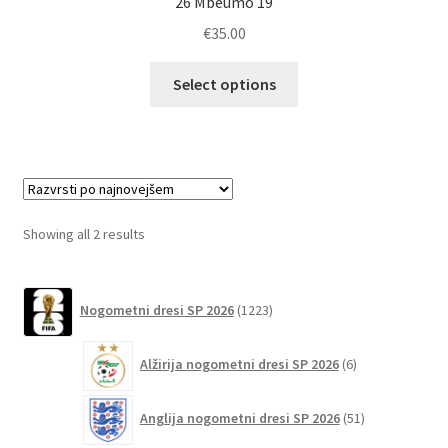
26 Mbeumo 19
€
35.00
Ta
Select options
izdelek
ima
več
različic.
Možnosti
lahko
Sorted
Showing all 2 results
izberete
by
na
latest
1223
strani
Nogometni dresi SP 2026
1223
izdelkov
izdelka
6
Alžirija nogometni dresi SP 2026
6
izdelkov
51
Anglija nogometni dresi SP 2026
51
izdelkov