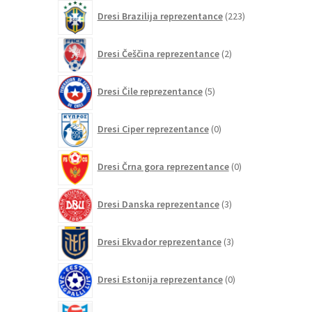
izdelkov
223
Dresi Brazilija reprezentance
223
izdelkov
2
Dresi Češčina reprezentance
2
izdelka
5
Dresi Čile reprezentance
5
izdelkov
0
Dresi Ciper reprezentance
0
izdelkov
0
Dresi Črna gora reprezentance
0
izdelkov
3
Dresi Danska reprezentance
3
izdelki
3
Dresi Ekvador reprezentance
3
izdelki
0
Dresi Estonija reprezentance
0
izdelkov
0