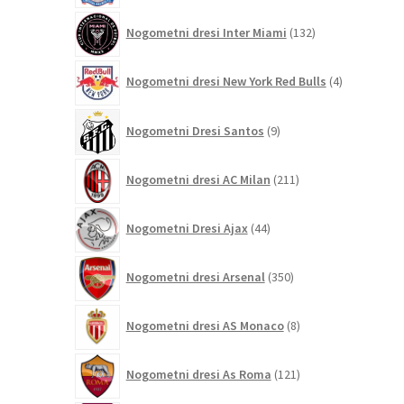
132
Nogometni dresi Inter Miami
132
izdelkov
4
Nogometni dresi New York Red Bulls
4
izdelki
9
Nogometni Dresi Santos
9
izdelkov
211
Nogometni dresi AC Milan
211
izdelkov
44
Nogometni Dresi Ajax
44
izdelkov
350
Nogometni dresi Arsenal
350
izdelkov
8
Nogometni dresi AS Monaco
8
izdelkov
121
Nogometni dresi As Roma
121
izdelkov