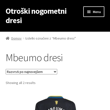
Otroški nogometni
Skip
Skip
Menu
to
to
dresi
navigation
content
Domov
Domov
Izdelki označeni z “Mbeumo dresi”
Blog
Mbeumo dresi
Kontaktiraj nas
Košarica
Sorted
Showing all 2 results
Moj račun
by
latest
Trgovina
Zaključek nakupa