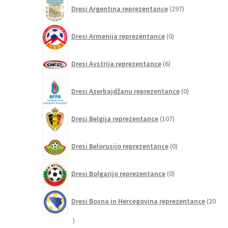
297
Dresi Argentina reprezentance
297
izdelkov
0
Dresi Armenija reprezentance
0
izdelkov
6
Dresi Avstrija reprezentance
6
izdelkov
0
Dresi Azerbajdžanu reprezentance
0
izdelkov
107
Dresi Belgija reprezentance
107
izdelkov
0
Dresi Belorusijo reprezentance
0
izdelkov
0
Dresi Bolgarijo reprezentance
0
izdelkov
Dresi Bosna in Hercegovina reprezentance
20
20