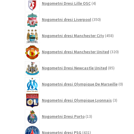
Nogometni Dresi Lille OSC
4
izdelki
350
Nogometni dresi Liverpool
350
izdelkov
458
Nogometni dresi Manchester City
458
izdelkov
320
Nogometni dresi Manchester United
320
izdelkov
85
Nogometni Dresi Newcastle United
85
izdelkov
0
Nogometni dresi Olympique De Marseille
0
izdelk
3
Nogometni dresi Olympique Lyonnais
3
izdelki
13
Nogometni Dresi Porto
13
izdelkov
431
Nogometni dresi PSG
431