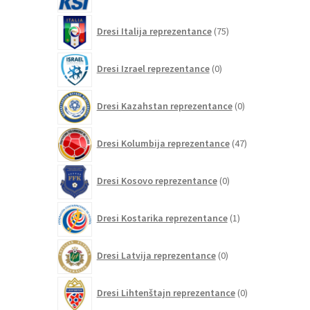
75
Dresi Italija reprezentance
75
izdelkov
0
Dresi Izrael reprezentance
0
izdelkov
0
Dresi Kazahstan reprezentance
0
izdelkov
47
Dresi Kolumbija reprezentance
47
izdelkov
0
Dresi Kosovo reprezentance
0
izdelkov
1
Dresi Kostarika reprezentance
1
izdelek
0
Dresi Latvija reprezentance
0
izdelkov
0
Dresi Lihtenštajn reprezentance
0
izdelkov