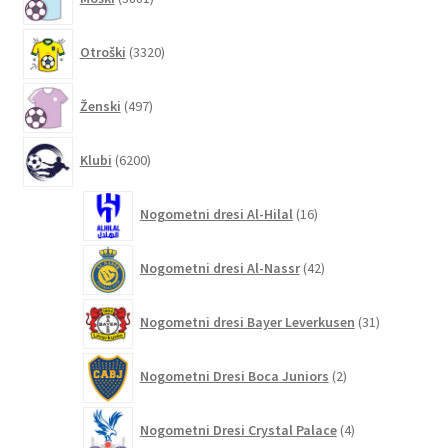
izdelkov
3320
Otroški
3320
izdelkov
497
Ženski
497
izdelkov
6200
Klubi
6200
izdelkov
16
Nogometni dresi Al-Hilal
16
izdelkov
42
Nogometni dresi Al-Nassr
42
izdelkov
31
Nogometni dresi Bayer Leverkusen
31
izdelkov
2
Nogometni Dresi Boca Juniors
2
izdelka
4
Nogometni Dresi Crystal Palace
4
izdelki