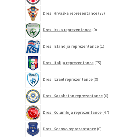
78
Dresi Hrvaška reprezentance
78
izdelkov
0
Dresi Irska reprezentance
0
izdelkov
1
Dresi Islandija reprezentance
1
izdelek
75
Dresi Italija reprezentance
75
izdelkov
0
Dresi Izrael reprezentance
0
izdelkov
0
Dresi Kazahstan reprezentance
0
izdelkov
47
Dresi Kolumbija reprezentance
47
izdelkov
0
Dresi Kosovo reprezentance
0
izdelkov