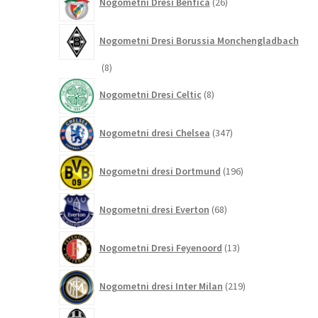
Nogometni Dresi Benfica
26
izdelkov
Nogometni Dresi Borussia Monchengladbach
8
8
izdelkov
8
Nogometni Dresi Celtic
8
izdelkov
347
Nogometni dresi Chelsea
347
izdelkov
196
Nogometni dresi Dortmund
196
izdelkov
68
Nogometni dresi Everton
68
izdelkov
13
Nogometni Dresi Feyenoord
13
izdelkov
219
Nogometni dresi Inter Milan
219
izdelkov
171