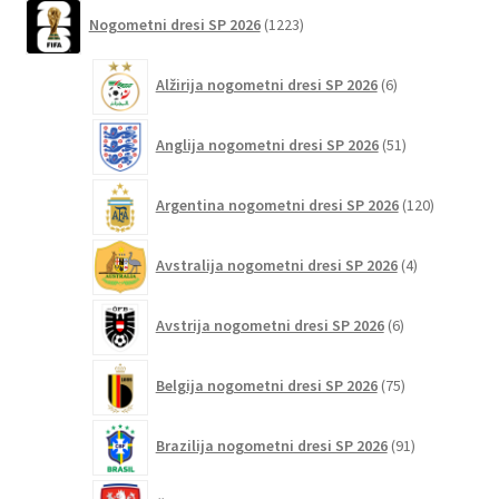
1223
Nogometni dresi SP 2026
1223
izberete
izdelkov
na
6
strani
Alžirija nogometni dresi SP 2026
6
izdelkov
izdelka
51
Anglija nogometni dresi SP 2026
51
izdelkov
120
Argentina nogometni dresi SP 2026
120
izdelkov
4
Avstralija nogometni dresi SP 2026
4
izdelki
6
Avstrija nogometni dresi SP 2026
6
izdelkov
75
Belgija nogometni dresi SP 2026
75
izdelkov
91
Brazilija nogometni dresi SP 2026
91
izdelkov
4