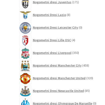
Nogometni dresi Juventus
171
izdelkov
8
Nogometni Dresi Lazio
8
izdelkov
0
Nogometni Dresi Leicester City
0
izdelkov
4
Nogometni Dresi Lille OSC
4
izdelki
350
Nogometni dresi Liverpool
350
izdelkov
458
Nogometni dresi Manchester City
458
izdelkov
320
Nogometni dresi Manchester United
320
izdelkov
85
Nogometni Dresi Newcastle United
85
izdelkov
0
Nogometni dresi Olympique De Marseille
0