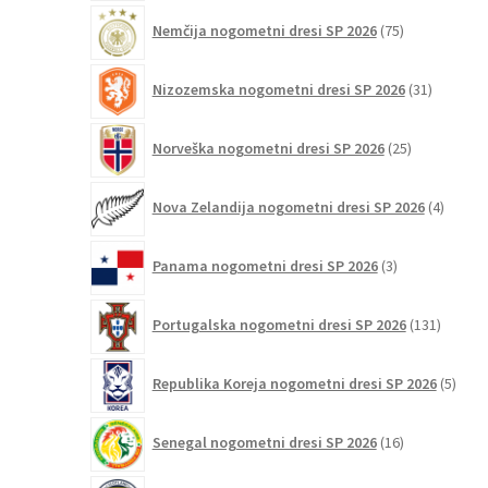
75
Nemčija nogometni dresi SP 2026
75
izdelkov
31
Nizozemska nogometni dresi SP 2026
31
izdelkov
25
Norveška nogometni dresi SP 2026
25
izdelkov
4
Nova Zelandija nogometni dresi SP 2026
4
izdelki
3
Panama nogometni dresi SP 2026
3
izdelki
131
Portugalska nogometni dresi SP 2026
131
izdelko
5
Republika Koreja nogometni dresi SP 2026
5
izdel
16
Senegal nogometni dresi SP 2026
16
izdelkov
6