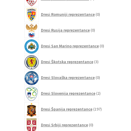
izdelki
0
Dresi Romuniji reprezentance
0
izdelkov
0
Dresi Rusija reprezentance
0
izdelkov
0
Dresi San Marino reprezentance
0
izdelkov
3
Dresi Škotska reprezentance
3
izdelki
0
Dresi Slovaška reprezentance
0
izdelkov
2
Dresi Slovenija reprezentance
2
izdelka
197
Dresi Španija reprezentance
197
izdelkov
0
Dresi Srbiji reprezentance
0
izdelkov