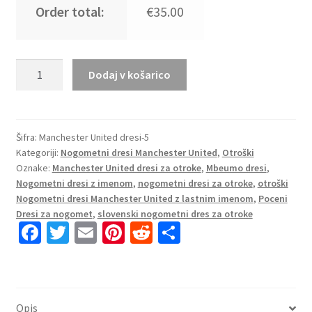
Order total:
€35.00
Otroški Nogometni dresi
Dodaj v košarico
komplet
Manchester
United
Tretji
Šifra:
Manchester United dresi-5
Kategoriji:
Nogometni dresi Manchester United
,
Otroški
2025-
Oznake:
Manchester United dresi za otroke
,
Mbeumo dresi
,
26
Nogometni dresi z imenom
,
nogometni dresi za otroke
,
otroški
Mbeumo
Nogometni dresi Manchester United z lastnim imenom
,
Poceni
19
Dresi za nogomet
,
slovenski nogometni dres za otroke
količina
Fa
T
E
Pi
R
S
ce
wi
m
nt
e
h
b
tt
ai
er
d
ar
o
er
l
es
di
e
Opis