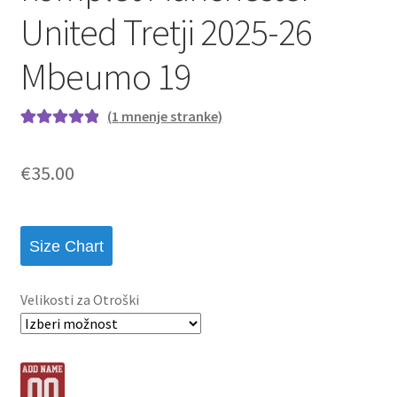
United Tretji 2025-26
Mbeumo 19
(
1
mnenje stranke)
Ocenjeno z
1
5.00
od 5 na
€
35.00
podlagi ocene
stranke
Size Chart
Velikosti za Otroški