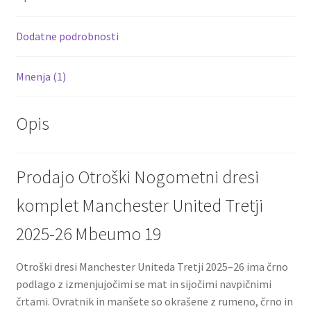
o
t
t
k
Dodatne podrobnosti
Mnenja (1)
Opis
Prodajo Otroški Nogometni dresi
komplet Manchester United Tretji
2025-26 Mbeumo 19
Otroški dresi Manchester Uniteda Tretji 2025–26 ima črno
podlago z izmenjujočimi se mat in sijočimi navpičnimi
črtami. Ovratnik in manšete so okrašene z rumeno, črno in