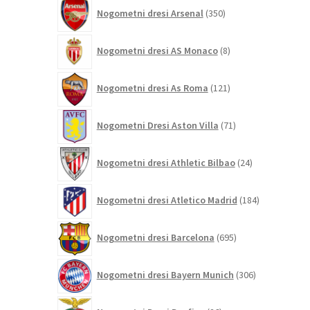
350
Nogometni dresi Arsenal
350
izdelkov
8
Nogometni dresi AS Monaco
8
izdelkov
121
Nogometni dresi As Roma
121
izdelkov
71
Nogometni Dresi Aston Villa
71
izdelkov
24
Nogometni dresi Athletic Bilbao
24
izdelkov
184
Nogometni dresi Atletico Madrid
184
izdelkov
695
Nogometni dresi Barcelona
695
izdelkov
306
Nogometni dresi Bayern Munich
306
izdelkov
26