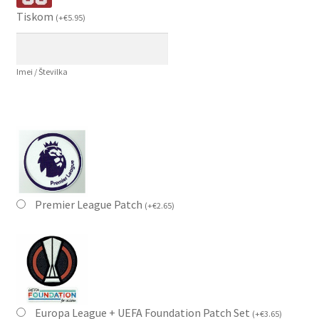
Tiskom
(
+
€
5.95
)
Imei / Številka
Premier League Patch
(
+
€
2.65
)
Europa League + UEFA Foundation Patch Set
(
+
€
3.65
)