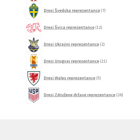
7
Dresi Švedska reprezentance
7
izdelkov
12
Dresi Švica reprezentance
12
izdelkov
2
Dresi Ukrajini reprezentance
2
izdelka
21
Dresi Urugvaj reprezentance
21
izdelkov
5
Dresi Wales reprezentance
5
izdelkov
26
Dresi Združene države reprezentance
26
izdelkov