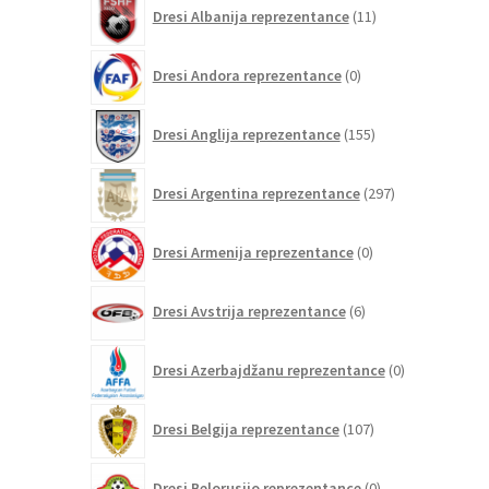
11
Dresi Albanija reprezentance
11
izdelkov
0
Dresi Andora reprezentance
0
izdelkov
155
Dresi Anglija reprezentance
155
izdelkov
297
Dresi Argentina reprezentance
297
izdelkov
0
Dresi Armenija reprezentance
0
izdelkov
6
Dresi Avstrija reprezentance
6
izdelkov
0
Dresi Azerbajdžanu reprezentance
0
izdelkov
107
Dresi Belgija reprezentance
107
izdelkov
0
Dresi Belorusijo reprezentance
0