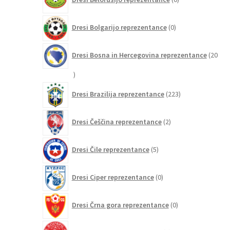
izdelkov
0
Dresi Bolgarijo reprezentance
0
izdelkov
Dresi Bosna in Hercegovina reprezentance
20
20
izdelkov
223
Dresi Brazilija reprezentance
223
izdelkov
2
Dresi Češčina reprezentance
2
izdelka
5
Dresi Čile reprezentance
5
izdelkov
0
Dresi Ciper reprezentance
0
izdelkov
0
Dresi Črna gora reprezentance
0
izdelkov
3