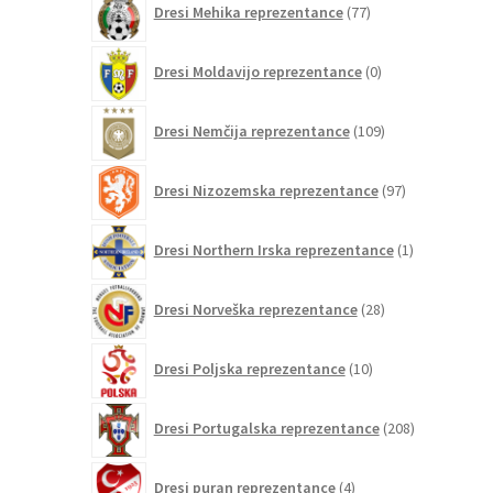
Dresi Mehika reprezentance
77
izdelkov
0
Dresi Moldavijo reprezentance
0
izdelkov
109
Dresi Nemčija reprezentance
109
izdelkov
97
Dresi Nizozemska reprezentance
97
izdelkov
1
Dresi Northern Irska reprezentance
1
izdelek
28
Dresi Norveška reprezentance
28
izdelkov
10
Dresi Poljska reprezentance
10
izdelkov
208
Dresi Portugalska reprezentance
208
izdelkov
4
Dresi puran reprezentance
4