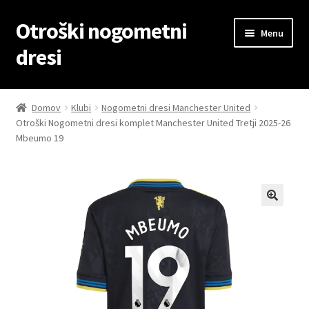
Otroški nogometni
Skip
Skip
Menu
to
to
dresi
navigation
content
Domov
Domov
Klubi
Nogometni dresi Manchester United
Otroški Nogometni dresi komplet Manchester United Tretji 2025-26
Blog
Mbeumo 19
Kontaktiraj nas
Košarica
Moj račun
Trgovina
Zaključek nakupa