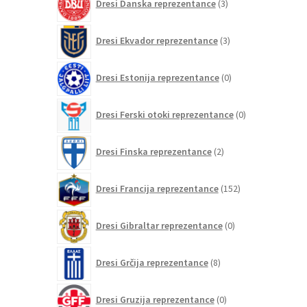
Dresi Danska reprezentance
3
izdelki
3
Dresi Ekvador reprezentance
3
izdelki
0
Dresi Estonija reprezentance
0
izdelkov
0
Dresi Ferski otoki reprezentance
0
izdelkov
2
Dresi Finska reprezentance
2
izdelka
152
Dresi Francija reprezentance
152
izdelkov
0
Dresi Gibraltar reprezentance
0
izdelkov
8
Dresi Grčija reprezentance
8
izdelkov
0
Dresi Gruzija reprezentance
0
izdelkov