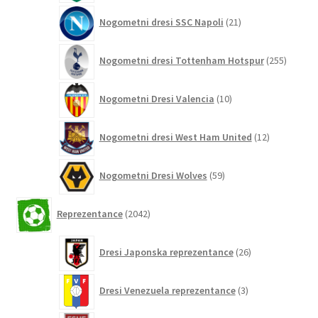
21
Nogometni dresi SSC Napoli
21
izdelkov
255
Nogometni dresi Tottenham Hotspur
255
izdelko
10
Nogometni Dresi Valencia
10
izdelkov
12
Nogometni dresi West Ham United
12
izdelkov
59
Nogometni Dresi Wolves
59
izdelkov
2042
Reprezentance
2042
izdelkov
26
Dresi Japonska reprezentance
26
izdelkov
3
Dresi Venezuela reprezentance
3
izdelki