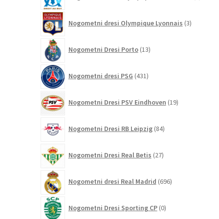
izdelk
3
Nogometni dresi Olympique Lyonnais
3
izdelki
13
Nogometni Dresi Porto
13
izdelkov
431
Nogometni dresi PSG
431
izdelkov
19
Nogometni Dresi PSV Eindhoven
19
izdelkov
84
Nogometni Dresi RB Leipzig
84
izdelkov
27
Nogometni Dresi Real Betis
27
izdelkov
696
Nogometni dresi Real Madrid
696
izdelkov
0
Nogometni Dresi Sporting CP
0
izdelkov