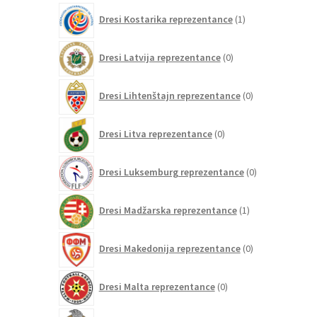
1
Dresi Kostarika reprezentance
1
izdelek
0
Dresi Latvija reprezentance
0
izdelkov
0
Dresi Lihtenštajn reprezentance
0
izdelkov
0
Dresi Litva reprezentance
0
izdelkov
0
Dresi Luksemburg reprezentance
0
izdelkov
1
Dresi Madžarska reprezentance
1
izdelek
0
Dresi Makedonija reprezentance
0
izdelkov
0
Dresi Malta reprezentance
0
izdelkov
77