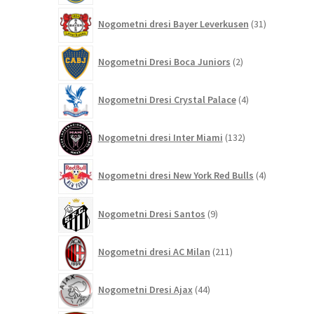
31
Nogometni dresi Bayer Leverkusen
31
izdelkov
2
Nogometni Dresi Boca Juniors
2
izdelka
4
Nogometni Dresi Crystal Palace
4
izdelki
132
Nogometni dresi Inter Miami
132
izdelkov
4
Nogometni dresi New York Red Bulls
4
izdelki
9
Nogometni Dresi Santos
9
izdelkov
211
Nogometni dresi AC Milan
211
izdelkov
44
Nogometni Dresi Ajax
44
izdelkov