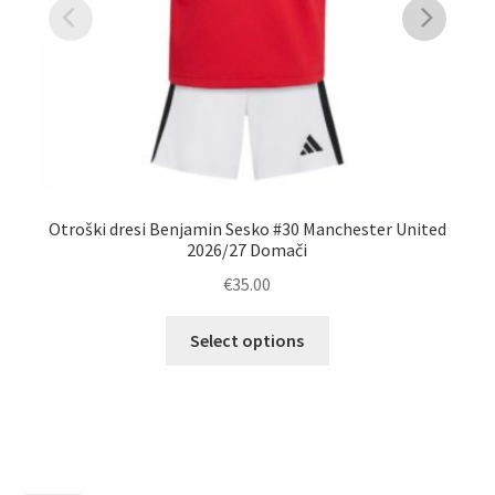
Otroški dresi Benjamin Sesko #30 Manchester United
M
2026/27 Domači
€
35.00
Ta
Select options
izdelek
ima
več
različic.
Možnosti
lahko