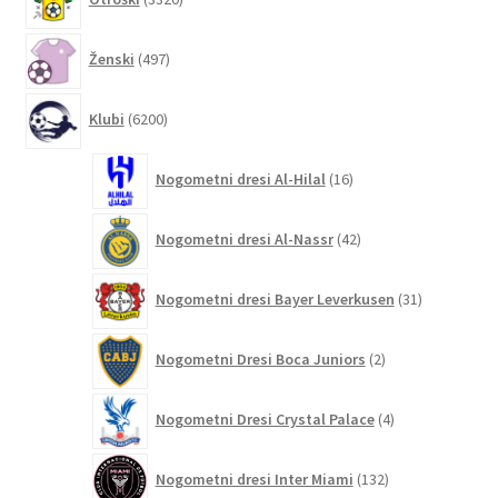
izdelkov
497
Ženski
497
izdelkov
6200
Klubi
6200
izdelkov
16
Nogometni dresi Al-Hilal
16
izdelkov
42
Nogometni dresi Al-Nassr
42
izdelkov
31
Nogometni dresi Bayer Leverkusen
31
izdelkov
2
Nogometni Dresi Boca Juniors
2
izdelka
4
Nogometni Dresi Crystal Palace
4
izdelki
132
Nogometni dresi Inter Miami
132
izdelkov