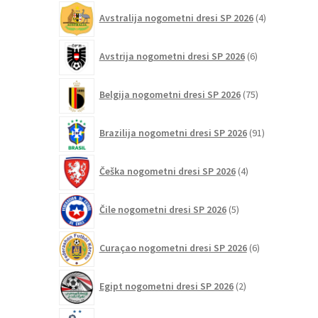
4
Avstralija nogometni dresi SP 2026
4
izdelki
6
Avstrija nogometni dresi SP 2026
6
izdelkov
75
Belgija nogometni dresi SP 2026
75
izdelkov
91
Brazilija nogometni dresi SP 2026
91
izdelkov
4
Češka nogometni dresi SP 2026
4
izdelki
5
Čile nogometni dresi SP 2026
5
izdelkov
6
Curaçao nogometni dresi SP 2026
6
izdelkov
2
Egipt nogometni dresi SP 2026
2
izdelka
103