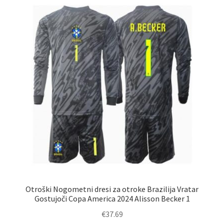
Možnosti
lahko
izberete
na
strani
izdelka
Otroški Nogometni dresi za otroke Brazilija Vratar
Gostujoči Copa America 2024 Alisson Becker 1
€
37.69