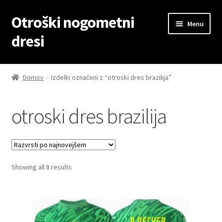
Otroški nogometni
Skip
Skip
Menu
to
to
dresi
navigation
content
Domov
Domov
Izdelki označeni z “otroski dres brazilija”
Blog
otroski dres brazilija
Kontaktiraj nas
Košarica
Sorted
Showing all 8 results
Moj račun
by
latest
Trgovina
Zaključek nakupa