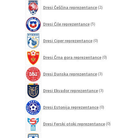
2
Dresi Češčina reprezentance
2
izdelka
5
Dresi Čile reprezentance
5
izdelkov
0
Dresi Ciper reprezentance
0
izdelkov
0
Dresi Črna gora reprezentance
0
izdelkov
3
Dresi Danska reprezentance
3
izdelki
3
Dresi Ekvador reprezentance
3
izdelki
0
Dresi Estonija reprezentance
0
izdelkov
0
Dresi Ferski otoki reprezentance
0
izdelkov
2