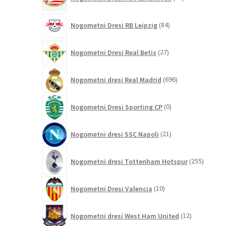
izdelkov
84
Nogometni Dresi RB Leipzig
84
izdelkov
27
Nogometni Dresi Real Betis
27
izdelkov
696
Nogometni dresi Real Madrid
696
izdelkov
0
Nogometni Dresi Sporting CP
0
izdelkov
21
Nogometni dresi SSC Napoli
21
izdelkov
255
Nogometni dresi Tottenham Hotspur
255
izdelko
10
Nogometni Dresi Valencia
10
izdelkov
12
Nogometni dresi West Ham United
12
izdelkov