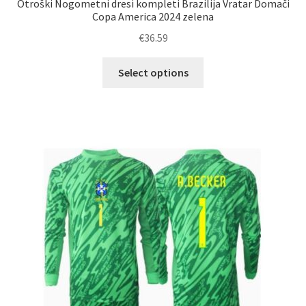
Otroški Nogometni dresi kompleti Brazilija Vratar Domači
Copa America 2024 zelena
€
36.59
Ta
Select options
izdelek
ima
več
različic.
Možnosti
lahko
izberete
na
strani
izdelka