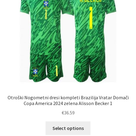
Otroški Nogometni dresi kompleti Brazilija Vratar Domači
Copa America 2024 zelena Alisson Becker 1
€
36.59
Ta
Select options
izdelek