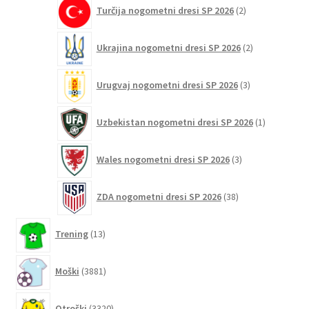
2
Turčija nogometni dresi SP 2026
2
izdelka
2
Ukrajina nogometni dresi SP 2026
2
izdelka
3
Urugvaj nogometni dresi SP 2026
3
izdelki
1
Uzbekistan nogometni dresi SP 2026
1
izdelek
3
Wales nogometni dresi SP 2026
3
izdelki
38
ZDA nogometni dresi SP 2026
38
izdelkov
13
Trening
13
izdelkov
3881
Moški
3881
izdelkov
3320
Otroški
3320