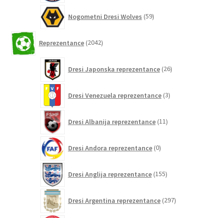
59
Nogometni Dresi Wolves
59
izdelkov
2042
Reprezentance
2042
izdelkov
26
Dresi Japonska reprezentance
26
izdelkov
3
Dresi Venezuela reprezentance
3
izdelki
11
Dresi Albanija reprezentance
11
izdelkov
0
Dresi Andora reprezentance
0
izdelkov
155
Dresi Anglija reprezentance
155
izdelkov
297
Dresi Argentina reprezentance
297
izdelkov