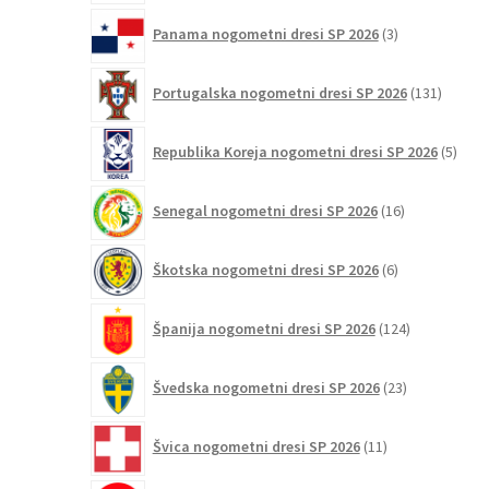
3
Panama nogometni dresi SP 2026
3
izdelki
131
Portugalska nogometni dresi SP 2026
131
izdelko
5
Republika Koreja nogometni dresi SP 2026
5
izdel
16
Senegal nogometni dresi SP 2026
16
izdelkov
6
Škotska nogometni dresi SP 2026
6
izdelkov
124
Španija nogometni dresi SP 2026
124
izdelkov
23
Švedska nogometni dresi SP 2026
23
izdelkov
11
Švica nogometni dresi SP 2026
11
izdelkov