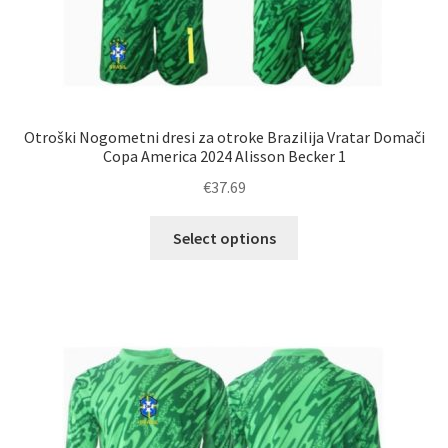
Otroški Nogometni dresi za otroke Brazilija Vratar Domači
Copa America 2024 Alisson Becker 1
€
37.69
Ta
Select options
izdelek
ima
več
različic.
Možnosti
lahko
izberete
na