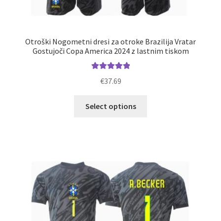
Otroški Nogometni dresi za otroke Brazilija Vratar
Gostujoči Copa America 2024 z lastnim tiskom
Ocenjeno
€
37.69
5.00
od 5
Ta
Select options
izdelek
ima
več
različic.
Možnosti
lahko
izberete
na
strani