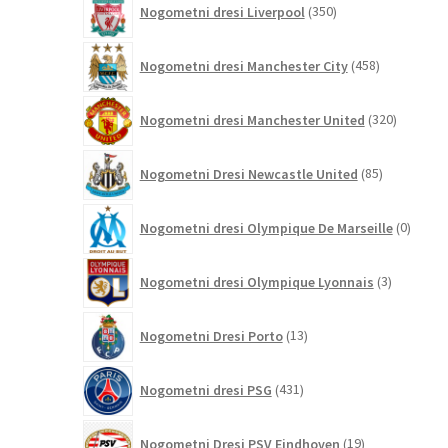
Nogometni dresi Liverpool
350
izdelkov
458
Nogometni dresi Manchester City
458
izdelkov
320
Nogometni dresi Manchester United
320
izdelkov
85
Nogometni Dresi Newcastle United
85
izdelkov
0
Nogometni dresi Olympique De Marseille
0
izdelk
3
Nogometni dresi Olympique Lyonnais
3
izdelki
13
Nogometni Dresi Porto
13
izdelkov
431
Nogometni dresi PSG
431
izdelkov
19
Nogometni Dresi PSV Eindhoven
19