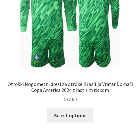
strani
izdelka
Otroški Nogometni dresi za otroke Brazilija Vratar Domači
Copa America 2024 z lastnim tiskom
€
37.69
Ta
Select options
izdelek
ima
več