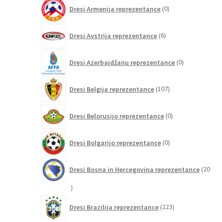
0
Dresi Armenija reprezentance
0
izdelkov
6
Dresi Avstrija reprezentance
6
izdelkov
0
Dresi Azerbajdžanu reprezentance
0
izdelkov
107
Dresi Belgija reprezentance
107
izdelkov
0
Dresi Belorusijo reprezentance
0
izdelkov
0
Dresi Bolgarijo reprezentance
0
izdelkov
Dresi Bosna in Hercegovina reprezentance
20
20
izdelkov
223
Dresi Brazilija reprezentance
223
izdelkov