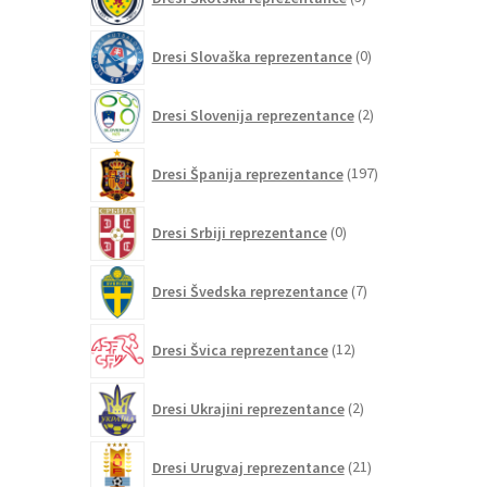
izdelki
0
Dresi Slovaška reprezentance
0
izdelkov
2
Dresi Slovenija reprezentance
2
izdelka
197
Dresi Španija reprezentance
197
izdelkov
0
Dresi Srbiji reprezentance
0
izdelkov
7
Dresi Švedska reprezentance
7
izdelkov
12
Dresi Švica reprezentance
12
izdelkov
2
Dresi Ukrajini reprezentance
2
izdelka
21
Dresi Urugvaj reprezentance
21
izdelkov