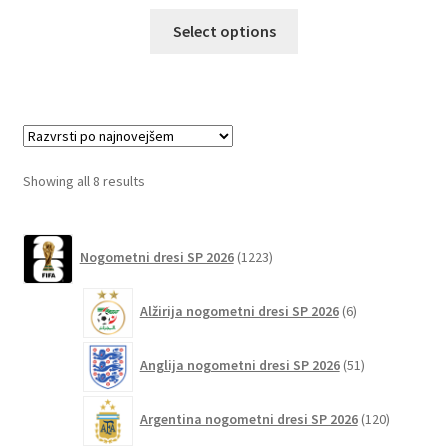
Ta
Select options
izdelek
ima
več
različic.
Možnosti
lahko
Sorted
Showing all 8 results
izberete
by
na
latest
1223
strani
Nogometni dresi SP 2026
1223
izdelkov
izdelka
6
Alžirija nogometni dresi SP 2026
6
izdelkov
51
Anglija nogometni dresi SP 2026
51
izdelkov
120
Argentina nogometni dresi SP 2026
120
izdelkov