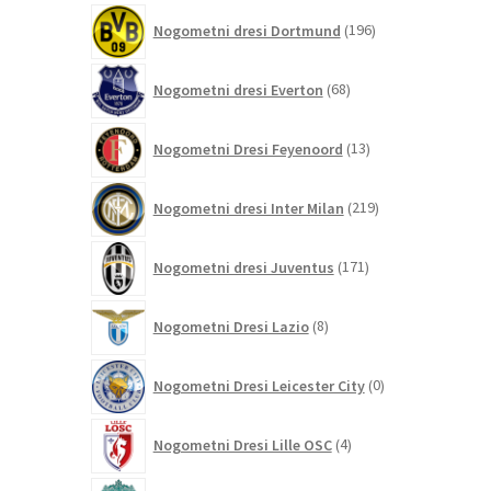
196
Nogometni dresi Dortmund
196
izdelkov
68
Nogometni dresi Everton
68
izdelkov
13
Nogometni Dresi Feyenoord
13
izdelkov
219
Nogometni dresi Inter Milan
219
izdelkov
171
Nogometni dresi Juventus
171
izdelkov
8
Nogometni Dresi Lazio
8
izdelkov
0
Nogometni Dresi Leicester City
0
izdelkov
4
Nogometni Dresi Lille OSC
4
izdelki
350