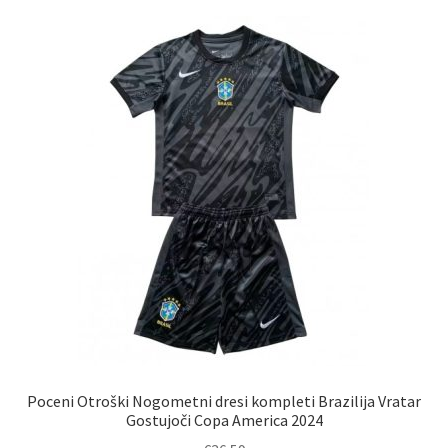
različic.
Možnosti
lahko
izberete
na
strani
izdelka
Poceni Otroški Nogometni dresi kompleti Brazilija Vratar
Gostujoči Copa America 2024