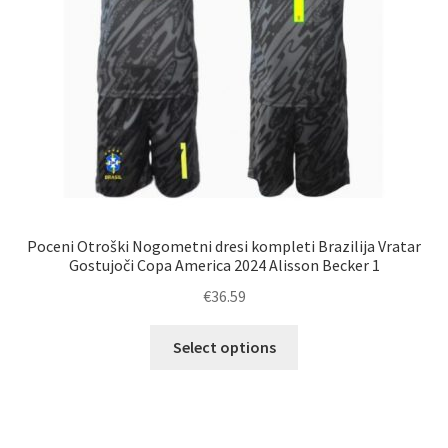
izdelka
Poceni Otroški Nogometni dresi kompleti Brazilija Vratar
Gostujoči Copa America 2024 Alisson Becker 1
€
36.59
Ta
Select options
izdelek
ima
več
različic.