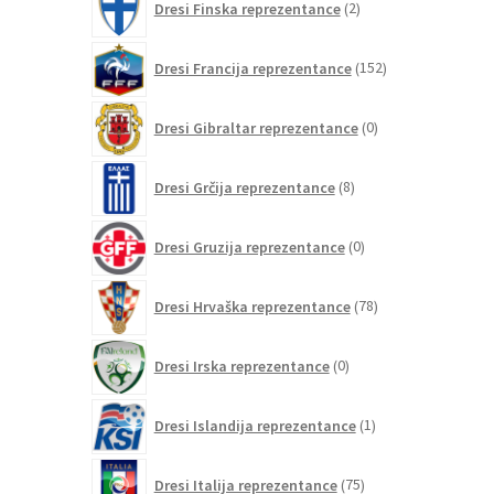
Dresi Finska reprezentance
2
izdelka
152
Dresi Francija reprezentance
152
izdelkov
0
Dresi Gibraltar reprezentance
0
izdelkov
8
Dresi Grčija reprezentance
8
izdelkov
0
Dresi Gruzija reprezentance
0
izdelkov
78
Dresi Hrvaška reprezentance
78
izdelkov
0
Dresi Irska reprezentance
0
izdelkov
1
Dresi Islandija reprezentance
1
izdelek
75
Dresi Italija reprezentance
75