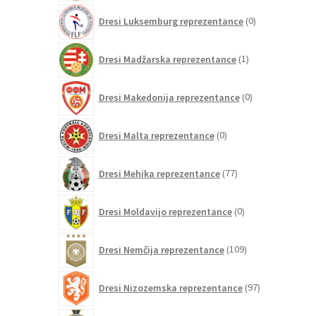
0
Dresi Luksemburg reprezentance
0
izdelkov
1
Dresi Madžarska reprezentance
1
izdelek
0
Dresi Makedonija reprezentance
0
izdelkov
0
Dresi Malta reprezentance
0
izdelkov
77
Dresi Mehika reprezentance
77
izdelkov
0
Dresi Moldavijo reprezentance
0
izdelkov
109
Dresi Nemčija reprezentance
109
izdelkov
97
Dresi Nizozemska reprezentance
97
izdelkov