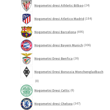
24
Nogometni dresi Athletic Bilbao
24
izdelkov
184
Nogometni dresi Atletico Madrid
184
izdelkov
695
Nogometni dresi Barcelona
695
izdelkov
306
Nogometni dresi Bayern Munich
306
izdelkov
26
Nogometni Dresi Benfica
26
izdelkov
Nogometni Dresi Borussia Monchengladbach
8
8
izdelkov
8
Nogometni Dresi Celtic
8
izdelkov
347
Nogometni dresi Chelsea
347
izdelkov