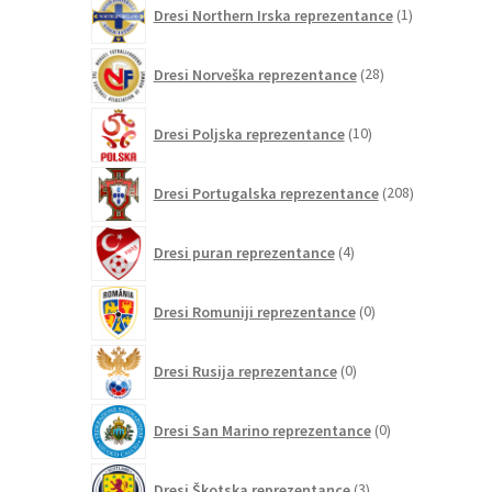
1
Dresi Northern Irska reprezentance
1
izdelek
28
Dresi Norveška reprezentance
28
izdelkov
10
Dresi Poljska reprezentance
10
izdelkov
208
Dresi Portugalska reprezentance
208
izdelkov
4
Dresi puran reprezentance
4
izdelki
0
Dresi Romuniji reprezentance
0
izdelkov
0
Dresi Rusija reprezentance
0
izdelkov
0
Dresi San Marino reprezentance
0
izdelkov
3
Dresi Škotska reprezentance
3