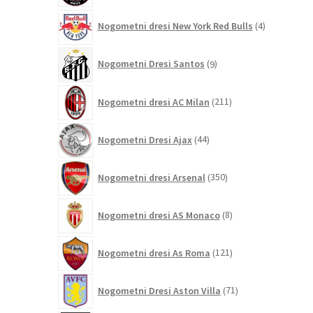
4
Nogometni dresi New York Red Bulls
4
izdelki
9
Nogometni Dresi Santos
9
izdelkov
211
Nogometni dresi AC Milan
211
izdelkov
44
Nogometni Dresi Ajax
44
izdelkov
350
Nogometni dresi Arsenal
350
izdelkov
8
Nogometni dresi AS Monaco
8
izdelkov
121
Nogometni dresi As Roma
121
izdelkov
71
Nogometni Dresi Aston Villa
71
izdelkov