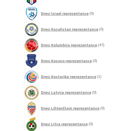
izdelkov
0
Dresi Izrael reprezentance
0
izdelkov
0
Dresi Kazahstan reprezentance
0
izdelkov
47
Dresi Kolumbija reprezentance
47
izdelkov
0
Dresi Kosovo reprezentance
0
izdelkov
1
Dresi Kostarika reprezentance
1
izdelek
0
Dresi Latvija reprezentance
0
izdelkov
0
Dresi Lihtenštajn reprezentance
0
izdelkov
0
Dresi Litva reprezentance
0
izdelkov