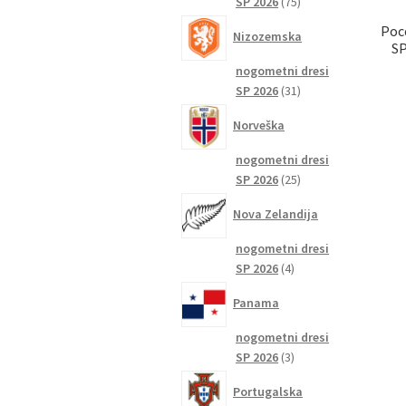
75
SP 2026
75
izdelkov
Poc
Nizozemska
SP
nogometni dresi
31
SP 2026
31
izdelkov
Norveška
nogometni dresi
25
SP 2026
25
izdelkov
Nova Zelandija
nogometni dresi
4
SP 2026
4
izdelki
Panama
nogometni dresi
3
SP 2026
3
izdelki
Portugalska