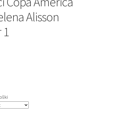
i Copa America
elena Alisson
 1
oški