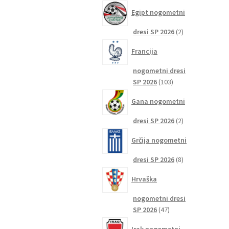
izdelkov
Egipt nogometni
2
dresi SP 2026
2
izdelka
Francija
nogometni dresi
103
SP 2026
103
izdelki
Gana nogometni
2
dresi SP 2026
2
izdelka
Grčija nogometni
8
dresi SP 2026
8
izdelkov
Hrvaška
nogometni dresi
47
SP 2026
47
izdelkov