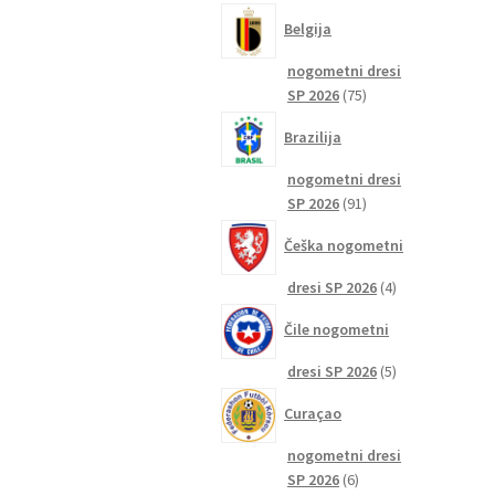
izdelkov
Belgija
nogometni dresi
75
SP 2026
75
izdelkov
Brazilija
nogometni dresi
91
SP 2026
91
izdelkov
Češka nogometni
4
dresi SP 2026
4
izdelki
Čile nogometni
5
dresi SP 2026
5
izdelkov
Curaçao
nogometni dresi
6
SP 2026
6