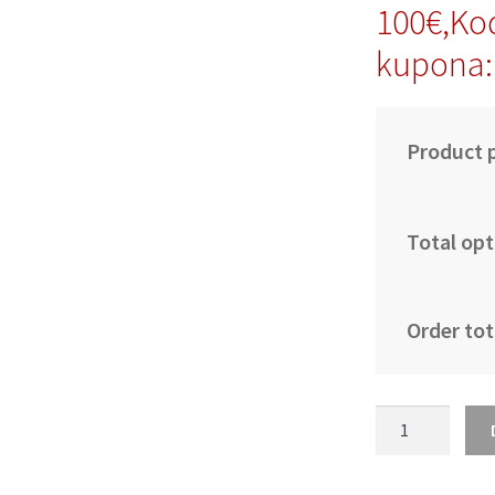
100€,Ko
kupona:
Product p
Total opt
Order tot
Otroški
Nogometni
dresi