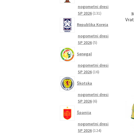
nogometni dresi
131
SP 2026
131
M
Vrat
izdelkov
Republika Koreja
nogometni dresi
5
SP 2026
5
izdelkov
Senegal
nogometni dresi
16
SP 2026
16
izdelkov
Škotska
nogometni dresi
6
SP 2026
6
izdelkov
Španija
nogometni dresi
124
SP 2026
124