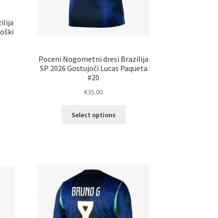
lija
oški
Poceni Nogometni dresi Brazilija
SP 2026 Gostujoči Lucas Paqueta
elek
#20
a
€
35.00
č
ičic.
Ta
Select options
nosti
izdelek
ko
ima
erete
več
različic.
ani
Možnosti
elka
lahko
izberete
na
strani
izdelka