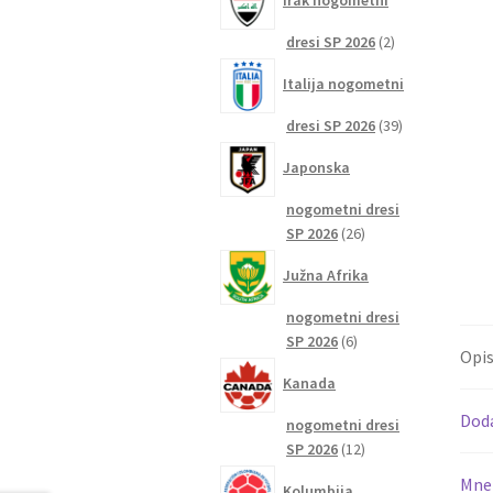
Irak nogometni
2
dresi SP 2026
2
izdelka
Italija nogometni
39
dresi SP 2026
39
izdelkov
Japonska
nogometni dresi
26
SP 2026
26
izdelkov
Južna Afrika
nogometni dresi
6
SP 2026
6
Opi
izdelkov
Kanada
Dod
nogometni dresi
12
SP 2026
12
izdelkov
Mnen
Kolumbija