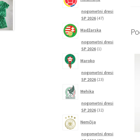
nogometni dresi
47
SP 2026
47
izdelkov
Po
Madžarska
nogometni dresi
1
SP 2026
1
izdelek
Maroko
nogometni dresi
23
SP 2026
23
izdelkov
Mehika
nogometni dresi
32
SP 2026
32
izdelkov
Nemčija
nogometni dresi