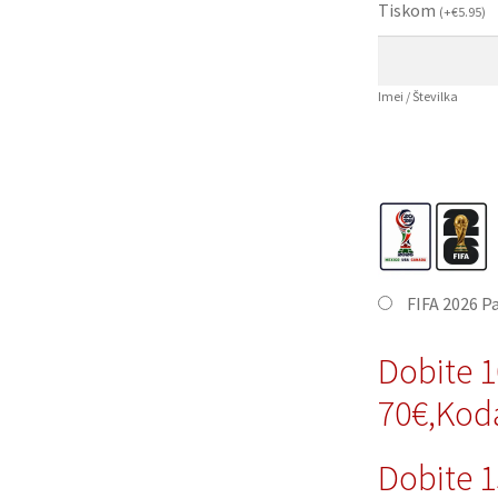
Tiskom
(
+
€
5.95
)
Imei / Številka
FIFA 2026 P
Dobite 
70€,Kod
Dobite 