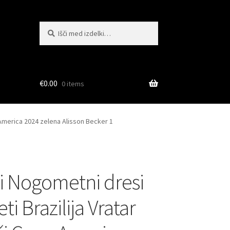
Išči:
Iskanje
€
0.00
0 items
America 2024 zelena Alisson Becker 1
i Nogometni dresi
i Brazilija Vratar