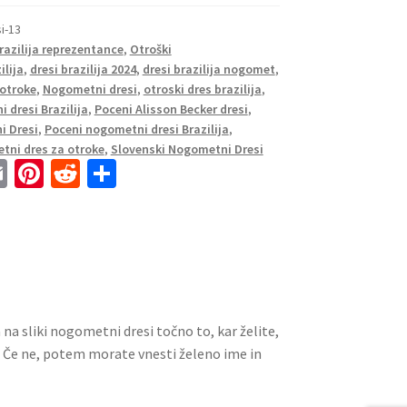
si-13
razilija reprezentance
,
Otroški
ilija
,
dresi brazilija 2024
,
dresi brazilija nogomet
,
 otroke
,
Nogometni dresi
,
otroski dres brazilija
,
 dresi Brazilija
,
Poceni Alisson Becker dresi
,
i Dresi
,
Poceni nogometni dresi Brazilija
,
tni dres za otroke
,
Slovenski Nogometni Dresi
E
Pi
R
S
m
nt
e
h
ai
er
d
ar
l
es
di
e
t
t
a na sliki nogometni dresi točno to, kar želite,
. Če ne, potem morate vnesti želeno ime in