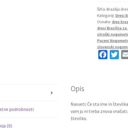
kompleti
Brazilija
Šifra:
Brazilija dre
Kategoriji:
Dresi B
Vratar
Oznake:
dres braz
Domači
dresi Brazilija za
Copa
otroški nogometni
America
Poceni Nogometn
2024
slovenski nogome
zelena
Fa
T
Alisson
ce
wi
Becker
b
tt
1
o
er
količina
Opis
o
s
k
Nasveti: Če sta ime in številk
atne podrobnosti
vam ju ni treba znova vnašati
številko.
ja (0)