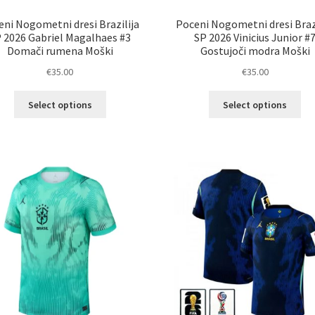
eni Nogometni dresi Brazilija
Poceni Nogometni dresi Brazi
 2026 Gabriel Magalhaes #3
SP 2026 Vinicius Junior #
Domači rumena Moški
Gostujoči modra Moški
€
35.00
€
35.00
Ta
Ta
Select options
Select options
izdelek
izd
ima
im
več
ve
različic.
razl
Možnosti
Mož
lahko
lah
izberete
izb
na
na
strani
str
izdelka
izd