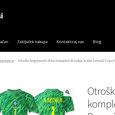
i
račun
Zaključek nakupa
Kontaktiraj nas
Blog
čun
Trgovina
Zaključek nakupa
rezentance
Otroški Nogometni dresi kompleti Brazilija Vratar Domači Copa 
Otrošk
komplet