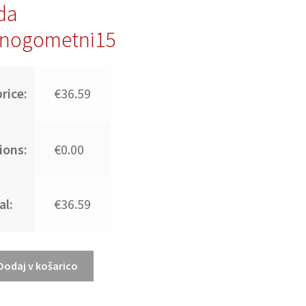
da
nogometni15
rice:
€36.59
ions:
€0.00
al:
€36.59
Dodaj v košarico