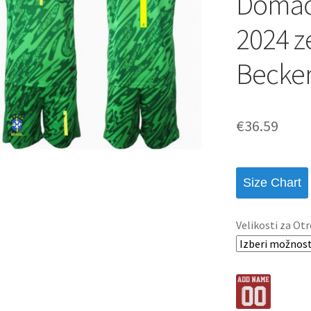
Domač
2024 z
Becker
€
36.59
Size Chart
Velikosti za Otr