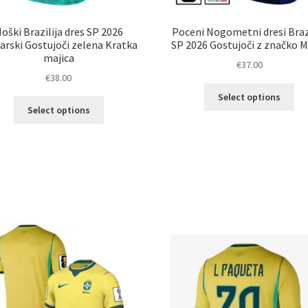
oški Brazilija dres SP 2026
Poceni Nogometni dresi Brazi
arski Gostujoči zelena Kratka
SP 2026 Gostujoči z značko M
majica
€
37.00
€
38.00
Ta
Select options
Ta
izd
Select options
izdelek
im
ima
ve
več
razl
različic.
Mož
Možnosti
lah
lahko
izb
izberete
na
na
str
strani
izd
izdelka