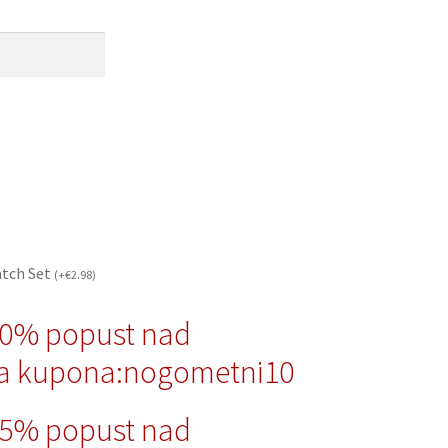
atch Set
(
+
€
2.98
)
10% popust nad
a kupona:nogometni10
15% popust nad