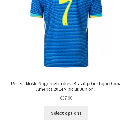
strani
izdelka
Poceni Moški Nogometni dresi Brazilija Gostujoči Copa
America 2024 Vinicius Junior 7
€
37.00
Ta
Select options
izdelek
ima
več