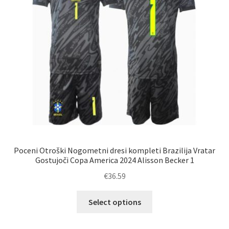
na
strani
izdelka
Poceni Otroški Nogometni dresi kompleti Brazilija Vratar
Gostujoči Copa America 2024 Alisson Becker 1
€
36.59
Ta
Select options
izdelek
ima