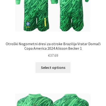
Otroški Nogometni dresi za otroke Brazilija Vratar Domači
Copa America 2024 Alisson Becker 1
€
37.69
Ta
Select options
izdelek
ima
več
različic.
Možnosti
lahko