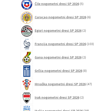
5
Čile nogometni dresi SP 2026
5
izdelkov
6
Curaçao nogometni dresi SP 2026
6
izdelkov
2
Egipt nogometni dresi SP 2026
2
izdelka
103
Francija nogometni dresi SP 2026
103
izdelki
2
Gana nogometni dresi SP 2026
2
izdelka
8
Grčija nogometni dresi SP 2026
8
izdelkov
47
Hrvaška nogometni dresi SP 2026
47
izdelkov
2
Irak nogometni dresi SP 2026
2
izdelka
39
Italija nogometni dresi SP 2026
39