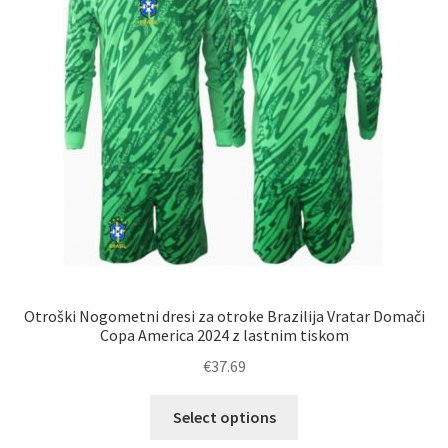
izberete
na
strani
izdelka
Otroški Nogometni dresi za otroke Brazilija Vratar Domači
Copa America 2024 z lastnim tiskom
€
37.69
Ta
Select options
izdelek