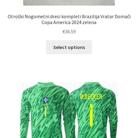
Otroški Nogometni dresi kompleti Brazilija Vratar Domači
Copa America 2024 zelena
€
36.59
Ta
Select options
izdelek
ima
več
različic.
Možnosti
lahko
izberete
na
strani
izdelka