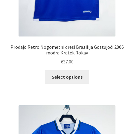
Prodajo Retro Nogometni dresi Brazilija Gostujoči 2006
modra Kratek Rokav
€
37.00
Ta
Select options
izdelek
ima
več
različic.
Možnosti
lahko
izberete
na