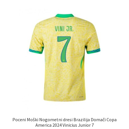
različic.
Možnosti
lahko
izberete
na
strani
izdelka
Poceni Moški Nogometni dresi Brazilija Domači Copa
America 2024 Vinicius Junior 7