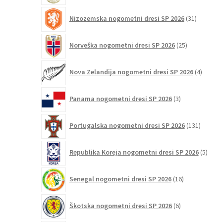
31
Nizozemska nogometni dresi SP 2026
31
izdelkov
25
Norveška nogometni dresi SP 2026
25
izdelkov
4
Nova Zelandija nogometni dresi SP 2026
4
izdelki
3
Panama nogometni dresi SP 2026
3
izdelki
131
Portugalska nogometni dresi SP 2026
131
izdelko
5
Republika Koreja nogometni dresi SP 2026
5
izdel
16
Senegal nogometni dresi SP 2026
16
izdelkov
6
Škotska nogometni dresi SP 2026
6
izdelkov