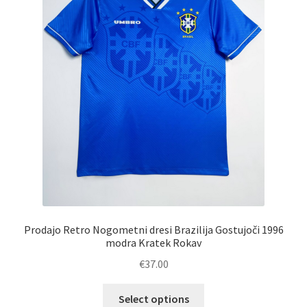
strani
izdelka
Prodajo Retro Nogometni dresi Brazilija Gostujoči 1996
modra Kratek Rokav
€
37.00
Ta
Select options