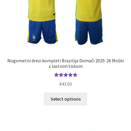
Nogometni dresi kompleti Brazilija Domači 2025-26 Moški
z lastnim tiskom
Ocenjeno
€
43.00
5.00
od 5
Ta
Select options
izdelek
ima
več
različic.