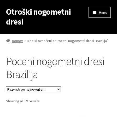
Otroški nogometni
Skip
Skip
Menu
to
to
dresi
navigation
content
Domov
Domov
Izdelki označeni z “Poceni nogometni dresi Brazilija”
Blog
Poceni nogometni dresi
Kontaktiraj nas
Brazilija
Košarica
Moj račun
Sorted
Showing all 19 results
Trgovina
by
latest
Zaključek nakupa