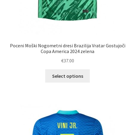
Poceni Moški Nogometni dresi Brazilija Vratar Gostujoči
Copa America 2024 zelena
€
37.00
Ta
Select options
izdelek
ima
več
različic.
Možnosti
lahko
izberete
na