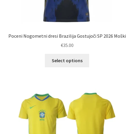
Poceni Nogometni dresi Brazilija Gostujoči SP 2026 Moški
€
35.00
Ta
Select options
izdelek
ima
več
različic.
Možnosti
lahko
izberete
na
strani
izdelka