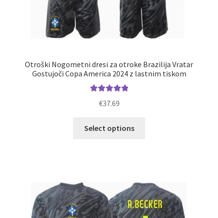
Otroški Nogometni dresi za otroke Brazilija Vratar
Gostujoči Copa America 2024 z lastnim tiskom
Ocenjeno
€
37.69
5.00
od 5
Ta
Select options
izdelek
ima
več
različic.
Možnosti
lahko
izberete