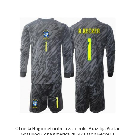
več
različic.
Možnosti
lahko
izberete
na
strani
izdelka
Otroški Nogometni dresi za otroke Brazilija Vratar
Gostujoči Copa America 2024 Alisson Becker 1