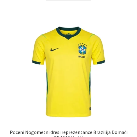
ima
več
različic.
Možnosti
lahko
izberete
na
strani
izdelka
Poceni Nogometni dresi reprezentance Brazilija Domači