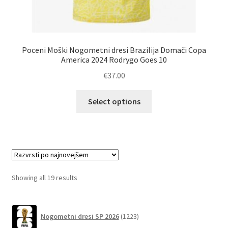
Poceni Moški Nogometni dresi Brazilija Domači Copa
America 2024 Rodrygo Goes 10
€
37.00
Ta
Select options
izdelek
ima
več
različic.
Možnosti
lahko
Sorted
Showing all 19 results
izberete
by
na
latest
1223
strani
Nogometni dresi SP 2026
1223
izdelkov
izdelka