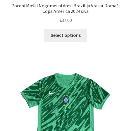
Poceni Moški Nogometni dresi Brazilija Vratar Domači
Copa America 2024 siva
€
37.00
Ta
Select options
izdelek
ima
več
različic.
Možnosti
lahko
izberete
na
strani
izdelka