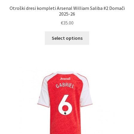
Otroški dresi kompleti Arsenal William Saliba #2 Domači
2025-26
€
35.00
Ta
Select options
izdelek
ima
več
različic.
Možnosti
lahko
izberete
na
strani
izdelka