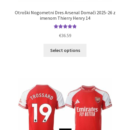
Otroški Nogometni Dres Arsenal Domači 2025-26 z
imenom Thierry Henry 14
Ocenjeno
€
36.59
5.00
od 5
Ta
Select options
izdelek
ima
več
različic.
Možnosti
lahko
izberete
na
strani
izdelka