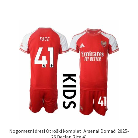
ima
več
različic.
Možnosti
lahko
izberete
na
strani
izdelka
Nogometni dresi Otroški kompleti Arsenal Domači 2025-
26 Declan Rice 41