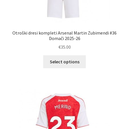
Otroški dresi kompleti Arsenal Martin Zubimendi #36
Domači 2025-26
€
35.00
Ta
Select options
izdelek
ima
več
različic.
Možnosti
lahko
izberete
na
strani