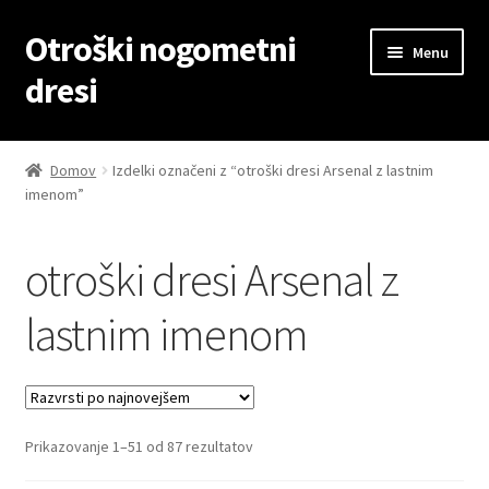
Otroški nogometni
Skip
Skip
Menu
to
to
dresi
navigation
content
Domov
Domov
Izdelki označeni z “otroški dresi Arsenal z lastnim
imenom”
Blog
Kontaktiraj nas
otroški dresi Arsenal z
Košarica
lastnim imenom
Moj račun
Trgovina
Sorted
Prikazovanje 1–51 od 87 rezultatov
by
Zaključek nakupa