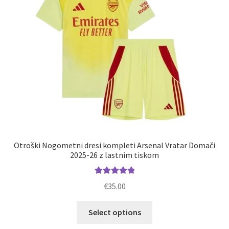
na
strani
izdelka
Otroški Nogometni dresi kompleti Arsenal Vratar Domači
2025-26 z lastnim tiskom
Ocenjeno
€
35.00
5.00
od 5
Ta
Select options
izdelek