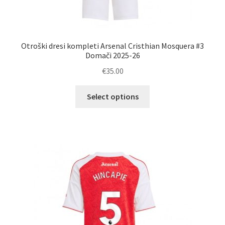
Otroški dresi kompleti Arsenal Cristhian Mosquera #3
Domači 2025-26
€
35.00
Ta
Select options
izdelek
ima
več
različic.
Možnosti
lahko
izberete
na
strani
izdelka