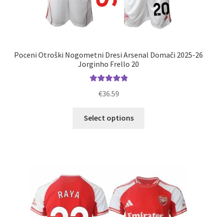
Poceni Otroški Nogometni Dresi Arsenal Domači 2025-26
Jorginho Frello 20
Ocenjeno
€
36.59
5.00
od 5
Ta
Select options
izdelek
ima
več
različic.
Možnosti
lahko
izberete
na