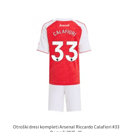
več
različic.
Možnosti
lahko
izberete
na
strani
izdelka
Otroški dresi kompleti Arsenal Riccardo Calafiori #33