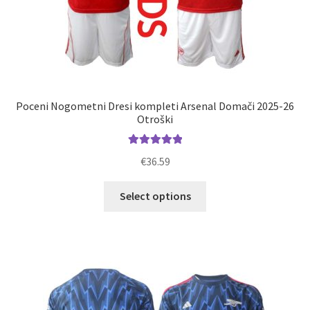
Poceni Nogometni Dresi kompleti Arsenal Domači 2025-26
Otroški
Ocenjeno
€
36.59
5.00
od 5
Ta
Select options
izdelek
ima
več
različic.
Možnosti
lahko
izberete