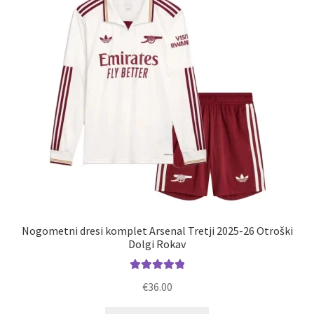
lahko
izberete
na
strani
izdelka
Nogometni dresi komplet Arsenal Tretji 2025-26 Otroški
Dolgi Rokav
Ocenjeno
€
36.00
5.00
od 5