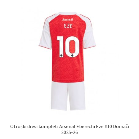
različic.
Možnosti
lahko
izberete
na
strani
izdelka
Otroški dresi kompleti Arsenal Eberechi Eze #10 Domači
2025-26