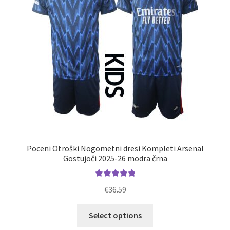
na
strani
izdelka
Poceni Otroški Nogometni dresi Kompleti Arsenal
Gostujoči 2025-26 modra črna
Ocenjeno
€
36.59
5.00
od 5
Ta
Select options
izdelek