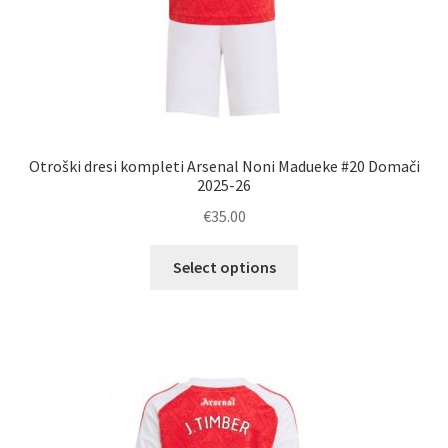
Otroški dresi kompleti Arsenal Noni Madueke #20 Domači
2025-26
€
35.00
Ta
Select options
izdelek
ima
več
različic.
Možnosti
lahko
izberete