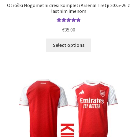
Otroški Nogometni dresi kompleti Arsenal Tretji 2025-26 z
lastnim imenom
Ocenjeno
€
35.00
5.00
od 5
Ta
Select options
izdelek
ima
več
različic.
Možnosti
lahko
izberete
na
strani
izdelka