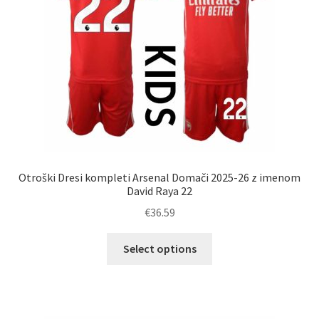
strani
izdelka
Otroški Dresi kompleti Arsenal Domači 2025-26 z imenom
David Raya 22
€
36.59
Ta
Select options
izdelek
ima
več
različic.