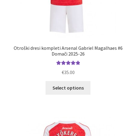
Otroški dresi kompleti Arsenal Gabriel Magalhaes #6
Domači 2025-26
Ocenjeno
€
35.00
5.00
od 5
Ta
Select options
izdelek
ima
več
različic.
Možnosti
lahko