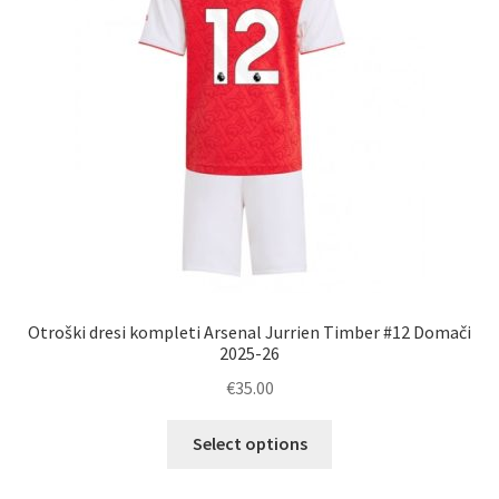
na
strani
izdelka
Otroški dresi kompleti Arsenal Jurrien Timber #12 Domači
2025-26
€
35.00
Ta
Select options
izdelek
ima