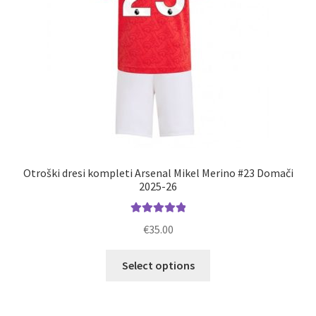
izdelka
Otroški dresi kompleti Arsenal Mikel Merino #23 Domači
2025-26
Ocenjeno
€
35.00
5.00
od 5
Ta
Select options
izdelek
ima
več