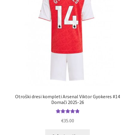
izberete
na
strani
izdelka
Otroški dresi kompleti Arsenal Viktor Gyokeres #14
Domači 2025-26
Ocenjeno
€
35.00
5.00
od 5
Ta