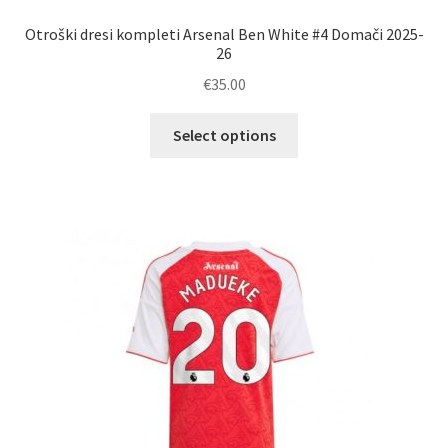
Otroški dresi kompleti Arsenal Ben White #4 Domači 2025-
26
€
35.00
Ta
Select options
izdelek
ima
več
različic.
Možnosti
lahko
izberete
na
strani
izdelka