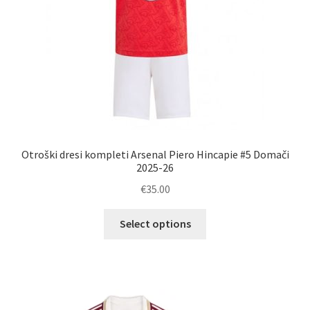
Otroški dresi kompleti Arsenal Piero Hincapie #5 Domači
2025-26
€
35.00
Ta
Select options
izdelek
ima
več
različic.
Možnosti