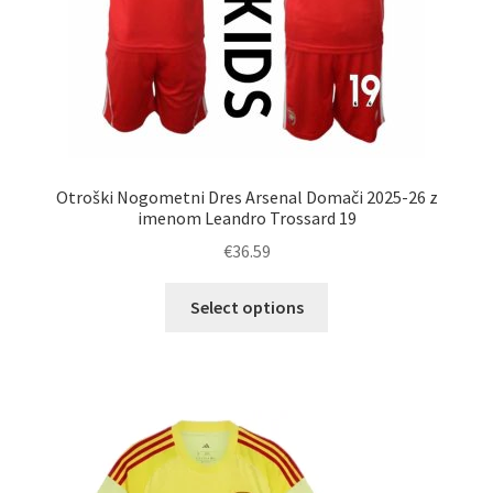
Otroški Nogometni Dres Arsenal Domači 2025-26 z
imenom Leandro Trossard 19
€
36.59
Ta
Select options
izdelek
ima
več
različic.
Možnosti
lahko
izberete