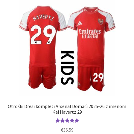
Možnosti
lahko
izberete
na
strani
izdelka
Otroški Dresi kompleti Arsenal Domači 2025-26 z imenom
Kai Havertz 29
Ocenjeno
€
36.59
5.00
od 5