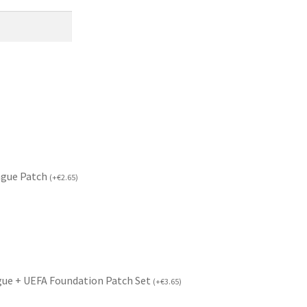
ague Patch
(
+
€
2.65
)
ue + UEFA Foundation Patch Set
(
+
€
3.65
)