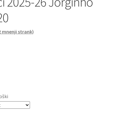
 2025-26 Jorginho
20
2
mnenji strank)
oški