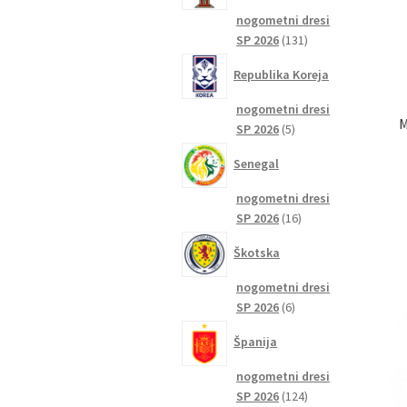
nogometni dresi
131
SP 2026
131
izdelkov
Republika Koreja
nogometni dresi
M
5
SP 2026
5
izdelkov
Senegal
nogometni dresi
16
SP 2026
16
izdelkov
Škotska
nogometni dresi
6
SP 2026
6
izdelkov
Španija
nogometni dresi
124
SP 2026
124