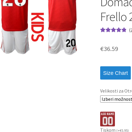
Domači
Frello 
(
Ocenjeno z
2
5.00
od 5 na
€
36.59
podlagi ocene
strank
Size Chart
Velikosti za Otr
Tiskom
(
+
€
5.95
)