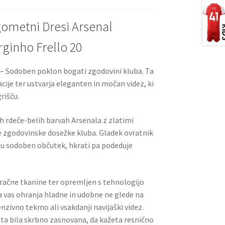
gometni Dresi Arsenal
ginho Frello 20
 – Sodoben poklon bogati zgodovini kluba. Ta
vacije ter ustvarja eleganten in močan videz, ki
rišču.
ih rdeče-belih barvah Arsenala z zlatimi
vne zgodovinske dosežke kluba. Gladek ovratnik
esu sodoben občutek, hkrati pa podeduje
 zračne tkanine ter opremljen s tehnologijo
a vas ohranja hladne in udobne ne glede na
enzivno tekmo ali vsakdanji navijaški videz.
sta bila skrbno zasnovana, da kažeta resnično