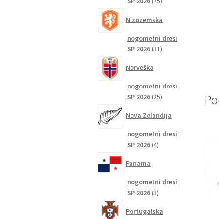
75
SP 2026
75
izdelkov
Nizozemska
nogometni dresi
31
SP 2026
31
izdelkov
Norveška
nogometni dresi
25
Po
SP 2026
25
izdelkov
Nova Zelandija
nogometni dresi
4
SP 2026
4
izdelki
Panama
nogometni dresi
3
SP 2026
3
izdelki
Portugalska