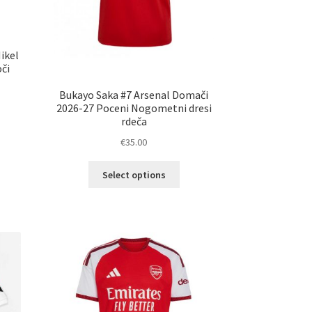
ikel
či
Bukayo Saka #7 Arsenal Domači
2026-27 Poceni Nogometni dresi
rdeča
€
35.00
elek
a
Ta
č
Select options
izdelek
ičic.
ima
nosti
več
ko
različic.
erete
Možnosti
lahko
ani
izberete
elka
na
strani