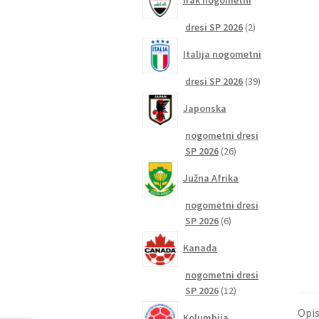
Irak nogometni
2
dresi SP 2026
2
izdelka
Italija nogometni
39
dresi SP 2026
39
izdelkov
Japonska
nogometni dresi
26
SP 2026
26
izdelkov
Južna Afrika
nogometni dresi
6
SP 2026
6
izdelkov
Kanada
nogometni dresi
12
SP 2026
12
izdelkov
Opi
Kolumbija