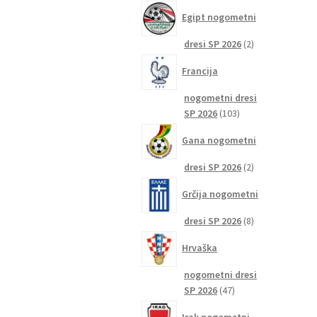
izdelkov
Egipt nogometni
2
dresi SP 2026
2
izdelka
Francija
nogometni dresi
103
SP 2026
103
izdelki
Gana nogometni
2
dresi SP 2026
2
izdelka
Grčija nogometni
8
dresi SP 2026
8
izdelkov
Hrvaška
nogometni dresi
47
SP 2026
47
izdelkov