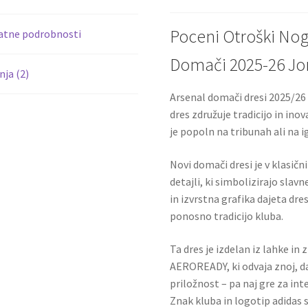
k
Poceni Otroški No
atne podrobnosti
Domači 2025-26 Jor
ja (2)
Arsenal domači dresi 2025/26
dres združuje tradicijo in ino
je popoln na tribunah ali na ig
Novi domači dresi je v klasičn
detajli, ki simbolizirajo sla
in izvrstna grafika dajeta dr
ponosno tradicijo kluba.
Ta dres je izdelan iz lahke in
AEROREADY, ki odvaja znoj, d
priložnost – pa naj gre za int
Znak kluba in logotip adidas 