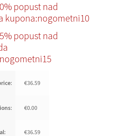
10% popust nad
a kupona:nogometni10
15% popust nad
da
nogometni15
rice:
€36.59
ions:
€0.00
al:
€36.59