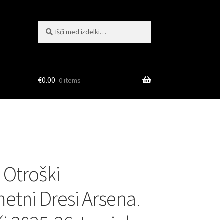
Išči:
Iskanje
€
0.00
0 items
 Otroški
tni Dresi Arsenal