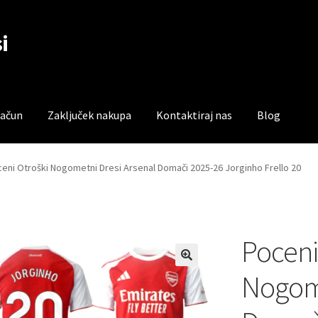
i
račun
Zaključek nakupa
Kontaktiraj nas
Blog
čun
Trgovina
Zaključek nakupa
eni Otroški Nogometni Dresi Arsenal Domači 2025-26 Jorginho Frello 20
Poceni
Nogome