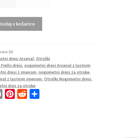
Dodaj v košarico
resi-30
tni dresi Arsenal
,
Otroški
Frello dresi
,
nogometni dresi Arsenal z lastnim
ni dresi z imenom
,
nogometni dresi za otroke
,
senal z lastnim imenom
,
Otroški Nogometni dresi
,
tni dres za otroke
E
Pi
R
S
m
nt
e
h
ai
er
d
ar
l
es
di
e
t
t