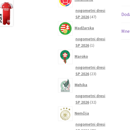
nogometni dresi
Dod
47
SP 2026
47
izdelkov
Madžarska
Mnen
nogometni dresi
1
SP 2026
1
izdelek
Maroko
nogometni dresi
23
SP 2026
23
izdelkov
Mehika
nogometni dresi
32
SP 2026
32
izdelkov
Nemčija
nogometni dresi