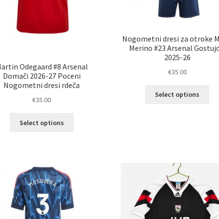
Nogometni dresi za otroke M
Merino #23 Arsenal Gostujo
2025-26
artin Odegaard #8 Arsenal
€
35.00
Domači 2026-27 Poceni
Nogometni dresi rdeča
Ta
Select options
€
35.00
izd
im
Ta
ve
Select options
izdelek
razl
ima
Mož
več
lah
različic.
izb
Možnosti
na
lahko
str
izberete
izd
na
strani