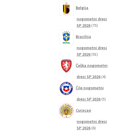
izdelkov
Belgija
nogometni dresi
75
SP 2026
75
izdelkov
Brazilija
nogometni dresi
91
SP 2026
91
izdelkov
Češka nogometni
4
dresi SP 2026
4
izdelki
Čile nogometni
5
dresi SP 2026
5
izdelkov
Curaçao
nogometni dresi
6
SP 2026
6