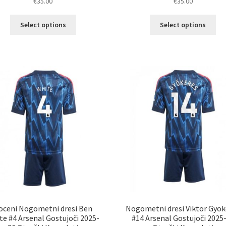
€
35.00
€
35.00
Ta
Ta
Select options
Select options
izdelek
izd
ima
im
več
ve
različic.
razl
Možnosti
Mož
lahko
lah
izberete
izb
na
na
strani
str
izdelka
izd
oceni Nogometni dresi Ben
Nogometni dresi Viktor Gyok
te #4 Arsenal Gostujoči 2025-
#14 Arsenal Gostujoči 2025