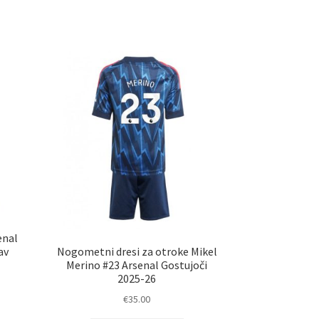
enal
Nogometni dresi za otroke Mikel
av
Merino #23 Arsenal Gostujoči
2025-26
€
35.00
elek