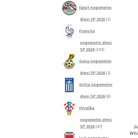
izdelkov
Egipt nogometni
2
dresi SP 2026
2
izdelka
Francija
nogometni dresi
103
SP 2026
103
izdelki
Gana nogometni
2
dresi SP 2026
2
izdelka
Grčija nogometni
8
dresi SP 2026
8
izdelkov
Hrvaška
nogometni dresi
47
SP 2026
47
P
Whi
izdelkov