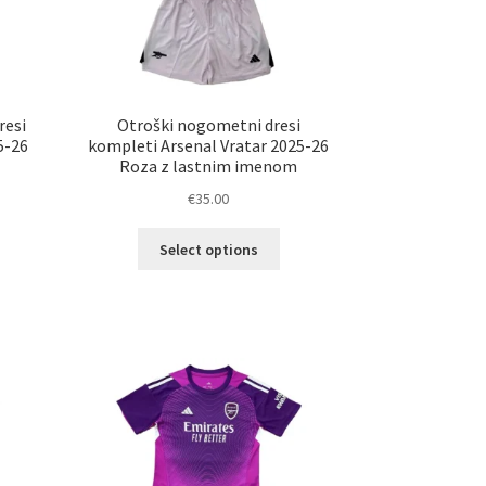
resi
Otroški nogometni dresi
5-26
kompleti Arsenal Vratar 2025-26
Roza z lastnim imenom
€
35.00
Ta
Select options
elek
izdelek
a
ima
č
več
ičic.
različic.
nosti
Možnosti
ko
lahko
erete
izberete
na
ani
strani
elka
izdelka