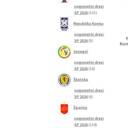
nogometni dresi
131
SP 2026
131
izdelkov
Republika Koreja
nogometni dresi
5
SP 2026
5
Kom
izdelkov
Senegal
nogometni dresi
16
SP 2026
16
izdelkov
Škotska
nogometni dresi
6
SP 2026
6
izdelkov
Španija
nogometni dresi
124
SP 2026
124