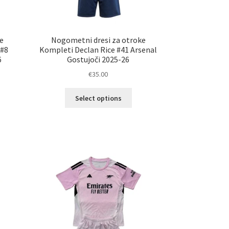
e
Nogometni dresi za otroke
 #8
Kompleti Declan Rice #41 Arsenal
6
Gostujoči 2025-26
€
35.00
Ta
Select options
izdelek
ima
elek
več
a
različic.
č
Možnosti
ičic.
lahko
nosti
izberete
ko
na
erete
strani
izdelka
ani
elka