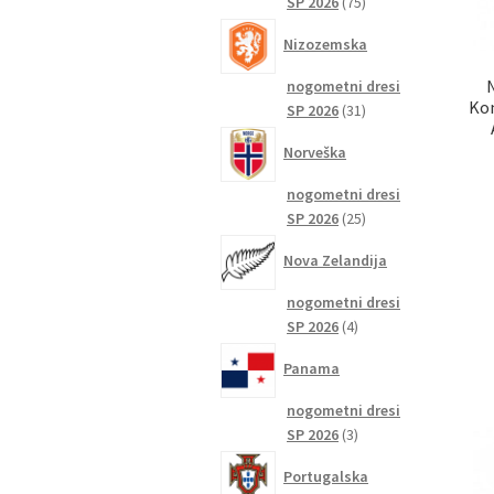
75
SP 2026
75
izdelkov
Nizozemska
nogometni dresi
Kom
31
SP 2026
31
izdelkov
Norveška
nogometni dresi
25
SP 2026
25
izdelkov
Nova Zelandija
nogometni dresi
4
SP 2026
4
izdelki
Panama
nogometni dresi
3
SP 2026
3
izdelki
Portugalska