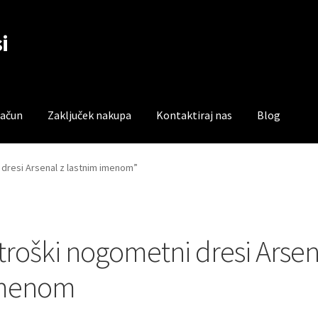
i
račun
Zaključek nakupa
Kontaktiraj nas
Blog
čun
Trgovina
Zaključek nakupa
 dresi Arsenal z lastnim imenom”
troški nogometni dresi Arsen
menom