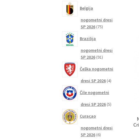
izdelkov
Belgija
nogometni dresi
75
SP 2026
75
izdelkov
Brazilija
nogometni dresi
91
SP 2026
91
izdelkov
Češka nogometni
4
dresi SP 2026
4
izdelki
Čile nogometni
5
dresi SP 2026
5
izdelkov
Curaçao
Cr
nogometni dresi
6
SP 2026
6