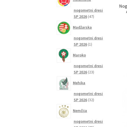
Nog
nogometni dresi
47
SP 2026
47
izdelkov
Madžarska
nogometni dresi
1
SP 2026
1
izdelek
Maroko
nogometni dresi
23
SP 2026
23
izdelkov
Mehika
nogometni dresi
32
SP 2026
32
izdelkov
Nemčija
nogometni dresi