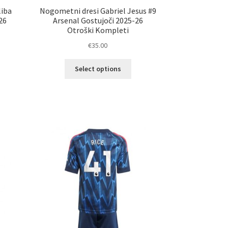
liba
Nogometni dresi Gabriel Jesus #9
26
Arsenal Gostujoči 2025-26
Otroški Kompleti
€
35.00
Ta
Select options
elek
izdelek
a
ima
č
več
ičic.
različic.
nosti
Možnosti
ko
lahko
erete
izberete
na
ani
strani
elka
izdelka