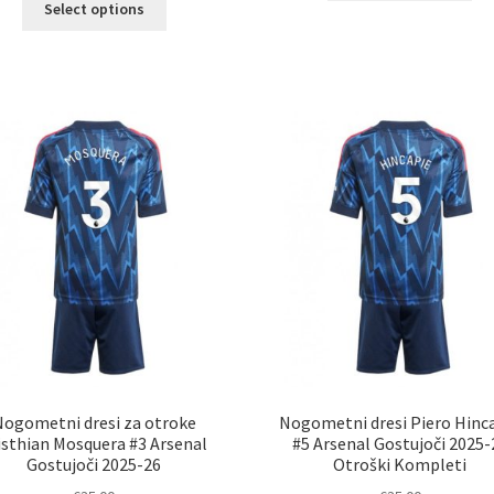
Select options
im
izdelek
ve
ima
razl
več
Mož
različic.
lah
Možnosti
izb
lahko
na
izberete
str
na
izd
strani
izdelka
Nogometni dresi za otroke
Nogometni dresi Piero Hinc
isthian Mosquera #3 Arsenal
#5 Arsenal Gostujoči 2025-
Gostujoči 2025-26
Otroški Kompleti