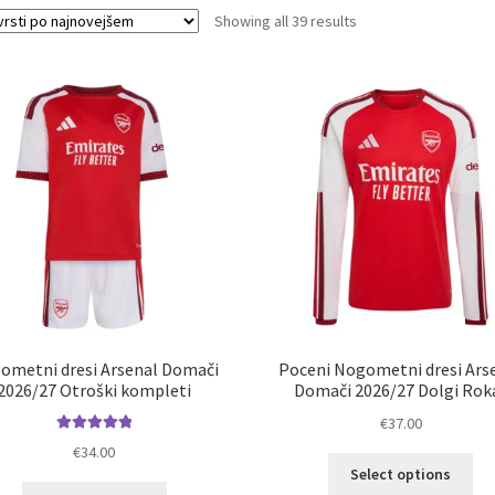
Sorted
Showing all 39 results
by
latest
ometni dresi Arsenal Domači
Poceni Nogometni dresi Ars
2026/27 Otroški kompleti
Domači 2026/27 Dolgi Rok
€
37.00
Ocenjeno
€
34.00
Ta
5.00
od 5
Select options
izd
Ta