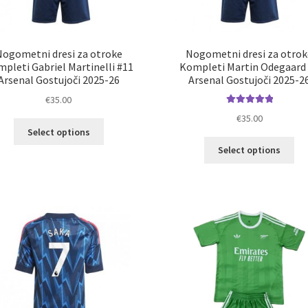
Nogometni dresi za otroke
Nogometni dresi za otrok
pleti Gabriel Martinelli #11
Kompleti Martin Odegaard
Arsenal Gostujoči 2025-26
Arsenal Gostujoči 2025-2
€
35.00
Ocenjeno
€
35.00
Ta
5.00
od 5
Select options
izdelek
Ta
Select options
ima
izd
več
im
različic.
ve
Možnosti
razl
lahko
Mož
izberete
lah
na
izb
strani
na
izdelka
str
izd