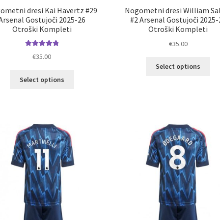
ometni dresi Kai Havertz #29
Nogometni dresi William Sa
Arsenal Gostujoči 2025-26
#2 Arsenal Gostujoči 2025-
Otroški Kompleti
Otroški Kompleti
€
35.00
Ocenjeno
€
35.00
Ta
5.00
od 5
Select options
izd
Ta
Select options
im
izdelek
ve
ima
razl
več
Mož
različic.
lah
Možnosti
izb
lahko
na
izberete
str
na
izd
strani
izdelka