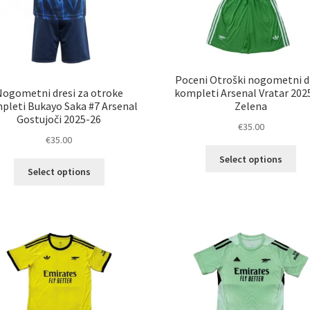
Poceni Otroški nogometni d
Nogometni dresi za otroke
kompleti Arsenal Vratar 202
pleti Bukayo Saka #7 Arsenal
Zelena
Gostujoči 2025-26
€
35.00
€
35.00
Ta
Select options
Ta
izd
Select options
izdelek
im
ima
ve
več
razl
različic.
Mož
Možnosti
lah
lahko
izb
izberete
na
na
str
strani
izd