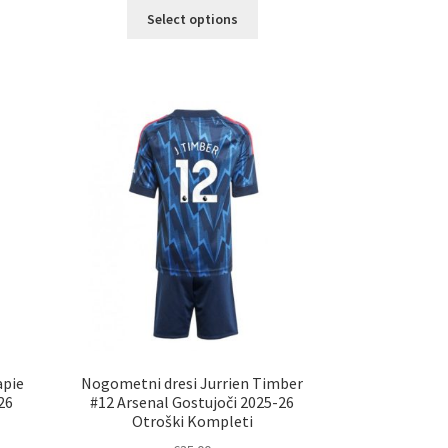
Ta
a
Select options
izdelek
č
ima
ičic.
več
nosti
različic.
ko
Možnosti
erete
lahko
izberete
ani
na
elka
strani
izdelka
apie
Nogometni dresi Jurrien Timber
26
#12 Arsenal Gostujoči 2025-26
Otroški Kompleti