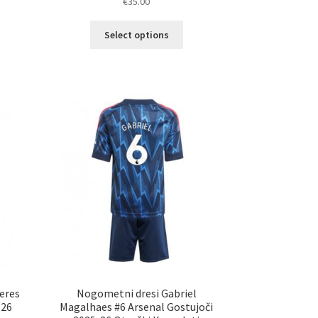
€
35.00
Ta
Select options
elek
izdelek
a
ima
č
več
ičic.
različic.
nosti
Možnosti
ko
lahko
erete
izberete
na
ani
strani
elka
izdelka
eres
Nogometni dresi Gabriel
-26
Magalhaes #6 Arsenal Gostujoči