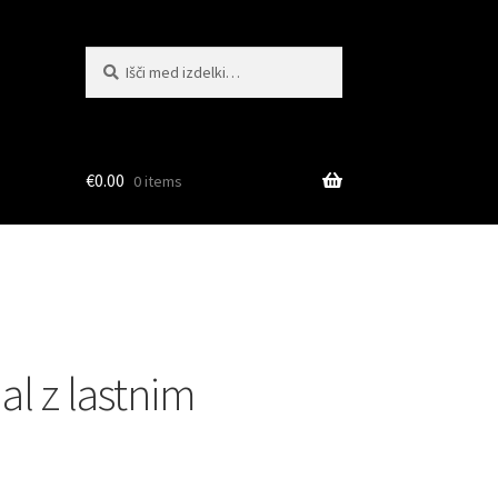
Išči:
Iskanje
€
0.00
0 items
al z lastnim