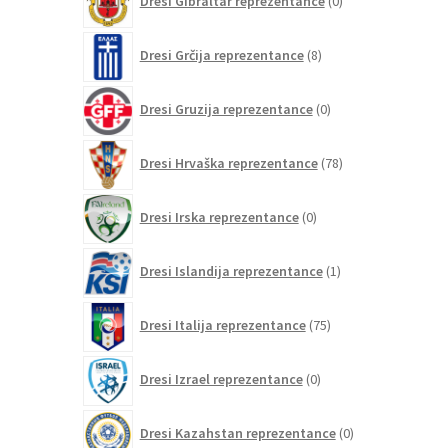
Dresi Gibraltar reprezentance
0
izdelkov
8
Dresi Grčija reprezentance
8
izdelkov
0
Dresi Gruzija reprezentance
0
izdelkov
78
Dresi Hrvaška reprezentance
78
izdelkov
0
Dresi Irska reprezentance
0
izdelkov
1
Dresi Islandija reprezentance
1
izdelek
75
Dresi Italija reprezentance
75
izdelkov
0
Dresi Izrael reprezentance
0
izdelkov
0
Dresi Kazahstan reprezentance
0
izdelkov