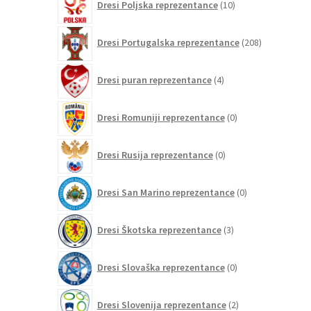
Dresi Poljska reprezentance
10
izdelkov
208
Dresi Portugalska reprezentance
208
izdelkov
4
Dresi puran reprezentance
4
izdelki
0
Dresi Romuniji reprezentance
0
izdelkov
0
Dresi Rusija reprezentance
0
izdelkov
0
Dresi San Marino reprezentance
0
izdelkov
3
Dresi Škotska reprezentance
3
izdelki
0
Dresi Slovaška reprezentance
0
izdelkov
2
Dresi Slovenija reprezentance
2
izdelka