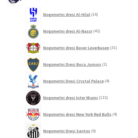
izdelkov
16
Nogometni dresi Al-Hilal
16
izdelkov
42
Nogometni dresi Al-Nassr
42
izdelkov
31
Nogometni dresi Bayer Leverkusen
31
izdelkov
2
Nogometni Dresi Boca Juniors
2
izdelka
4
Nogometni Dresi Crystal Palace
4
izdelki
132
Nogometni dresi Inter Miami
132
izdelkov
4
Nogometni dresi New York Red Bulls
4
izdelki
9
Nogometni Dresi Santos
9
izdelkov