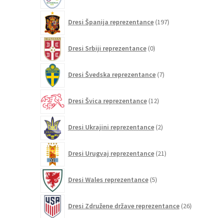
197
Dresi Španija reprezentance
197
izdelkov
0
Dresi Srbiji reprezentance
0
izdelkov
7
Dresi Švedska reprezentance
7
izdelkov
12
Dresi Švica reprezentance
12
izdelkov
2
Dresi Ukrajini reprezentance
2
izdelka
21
Dresi Urugvaj reprezentance
21
izdelkov
5
Dresi Wales reprezentance
5
izdelkov
26
Dresi Združene države reprezentance
26
izdelkov