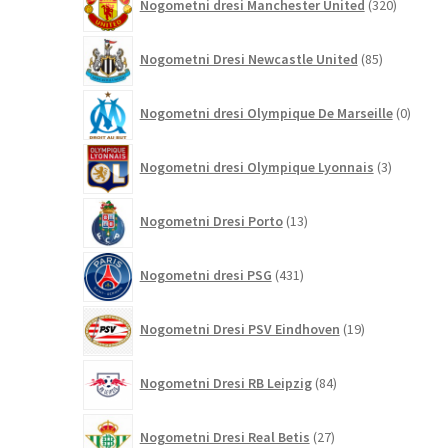
Nogometni dresi Manchester United
320
izdelkov
85
Nogometni Dresi Newcastle United
85
izdelkov
0
Nogometni dresi Olympique De Marseille
0
izdelk
3
Nogometni dresi Olympique Lyonnais
3
izdelki
13
Nogometni Dresi Porto
13
izdelkov
431
Nogometni dresi PSG
431
izdelkov
19
Nogometni Dresi PSV Eindhoven
19
izdelkov
84
Nogometni Dresi RB Leipzig
84
izdelkov
27
Nogometni Dresi Real Betis
27
izdelkov