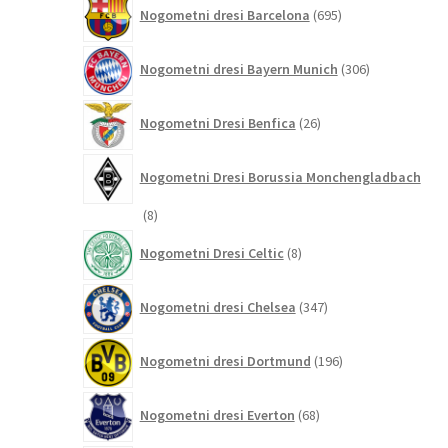
695
Nogometni dresi Barcelona
695
izdelkov
306
Nogometni dresi Bayern Munich
306
izdelkov
26
Nogometni Dresi Benfica
26
izdelkov
Nogometni Dresi Borussia Monchengladbach
8
8
izdelkov
8
Nogometni Dresi Celtic
8
izdelkov
347
Nogometni dresi Chelsea
347
izdelkov
196
Nogometni dresi Dortmund
196
izdelkov
68
Nogometni dresi Everton
68
izdelkov