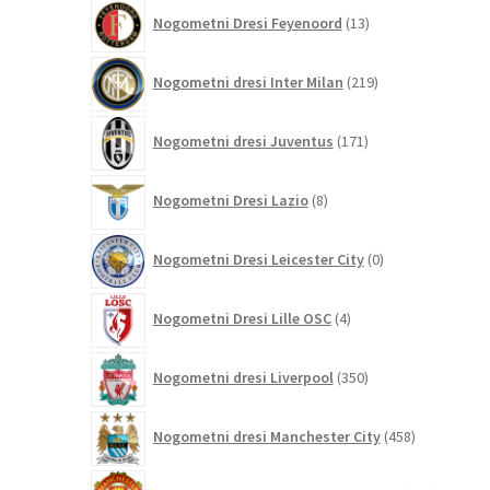
13
Nogometni Dresi Feyenoord
13
izdelkov
219
Nogometni dresi Inter Milan
219
izdelkov
171
Nogometni dresi Juventus
171
izdelkov
8
Nogometni Dresi Lazio
8
izdelkov
0
Nogometni Dresi Leicester City
0
izdelkov
4
Nogometni Dresi Lille OSC
4
izdelki
350
Nogometni dresi Liverpool
350
izdelkov
458
Nogometni dresi Manchester City
458
izdelkov
320