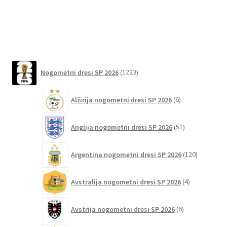
več
različic.
Možnosti
lahko
izberete
1223
na
Nogometni dresi SP 2026
1223
izdelkov
strani
6
izdelka
Alžirija nogometni dresi SP 2026
6
izdelkov
51
Anglija nogometni dresi SP 2026
51
izdelkov
120
Argentina nogometni dresi SP 2026
120
izdelkov
4
Avstralija nogometni dresi SP 2026
4
izdelki
6
Avstrija nogometni dresi SP 2026
6
izdelkov