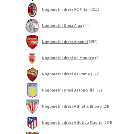
211
Nogometni dresi AC Milan
211
izdelkov
44
Nogometni Dresi Ajax
44
izdelkov
350
Nogometni dresi Arsenal
350
izdelkov
8
Nogometni dresi AS Monaco
8
izdelkov
121
Nogometni dresi As Roma
121
izdelkov
71
Nogometni Dresi Aston Villa
71
izdelkov
24
Nogometni dresi Athletic Bilbao
24
izdelkov
184
Nogometni dresi Atletico Madrid
184
izdelkov