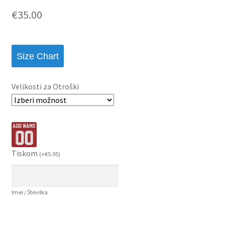
€
35.00
Size Chart
Velikosti za Otroški
Tiskom
(
+
€
5.95
)
Imei / Številka