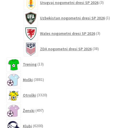
Urugvaj nogometni dresi SP 2026
3
izdelki
1
Uzbekistan nogometni dresi SP 2026
1
izdelek
3
Wales nogometni dresi SP 2026
3
izdelki
38
ZDA nogometni dresi SP 2026
38
izdelkov
13
Trening
13
izdelkov
3881
Moški
3881
izdelkov
3320
Otroški
3320
izdelkov
497
Ženski
497
izdelkov
6200
Klubi
6200