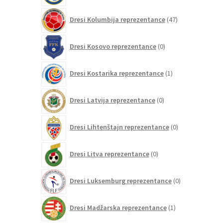
47
Dresi Kolumbija reprezentance
47
izdelkov
0
Dresi Kosovo reprezentance
0
izdelkov
1
Dresi Kostarika reprezentance
1
izdelek
0
Dresi Latvija reprezentance
0
izdelkov
0
Dresi Lihtenštajn reprezentance
0
izdelkov
0
Dresi Litva reprezentance
0
izdelkov
0
Dresi Luksemburg reprezentance
0
izdelkov
1
Dresi Madžarska reprezentance
1
izdelek