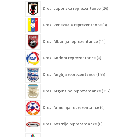
26
Dresi Japonska reprezentance
26
izdelkov
3
Dresi Venezuela reprezentance
3
izdelki
11
Dresi Albanija reprezentance
11
izdelkov
0
Dresi Andora reprezentance
0
izdelkov
155
Dresi Anglija reprezentance
155
izdelkov
297
Dresi Argentina reprezentance
297
izdelkov
0
Dresi Armenija reprezentance
0
izdelkov
6
Dresi Avstrija reprezentance
6
izdelkov
0