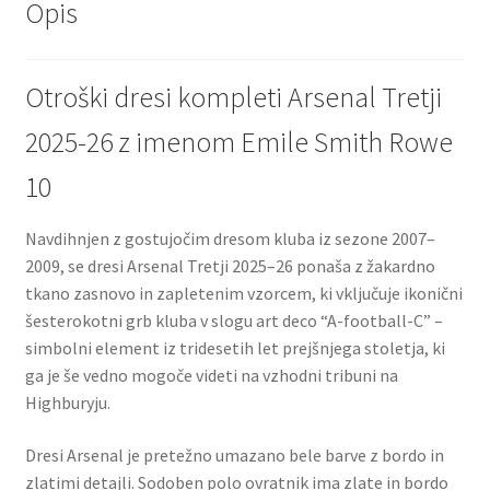
Opis
Otroški dresi kompleti Arsenal Tretji
2025-26 z imenom Emile Smith Rowe
10
Navdihnjen z gostujočim dresom kluba iz sezone 2007–
2009, se dresi Arsenal Tretji 2025–26 ponaša z žakardno
tkano zasnovo in zapletenim vzorcem, ki vključuje ikonični
šesterokotni grb kluba v slogu art deco “A-football-C” –
simbolni element iz tridesetih let prejšnjega stoletja, ki
ga je še vedno mogoče videti na vzhodni tribuni na
Highburyju.
Dresi Arsenal je pretežno umazano bele barve z bordo in
zlatimi detajli. Sodoben polo ovratnik ima zlate in bordo