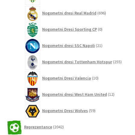
696
Nogometni dresi Real Madrid
696
izdelkov
0
Nogometni Dresi Sporting CP
0
izdelkov
21
Nogometni dresi SSC Napoli
21
izdelkov
255
Nogometni dresi Tottenham Hotspur
255
izdelko
10
Nogometni Dresi Valencia
10
izdelkov
12
Nogometni dresi West Ham United
12
izdelkov
59
Nogometni Dresi Wolves
59
izdelkov
2042
Reprezentance
2042
izdelkov