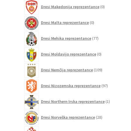
0
Dresi Makedonija reprezentance
0
izdelkov
0
Dresi Malta reprezentance
0
izdelkov
77
Dresi Mehika reprezentance
77
izdelkov
0
Dresi Moldavijo reprezentance
0
izdelkov
109
Dresi Nemčija reprezentance
109
izdelkov
97
Dresi Nizozemska reprezentance
97
izdelkov
1
Dresi Northern Irska reprezentance
1
izdelek
28
Dresi Norveška reprezentance
28
izdelkov
10