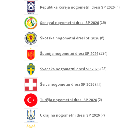
5
Republika Koreja nogometni dresi SP 2026
5
izdel
16
Senegal nogometni dresi SP 2026
16
izdelkov
6
Škotska nogometni dresi SP 2026
6
izdelkov
124
Španija nogometni dresi SP 2026
124
izdelkov
23
Švedska nogometni dresi SP 2026
23
izdelkov
11
Švica nogometni dresi SP 2026
11
izdelkov
2
Turčija nogometni dresi SP 2026
2
izdelka
2
Ukrajina nogometni dresi SP 2026
2
izdelka
3