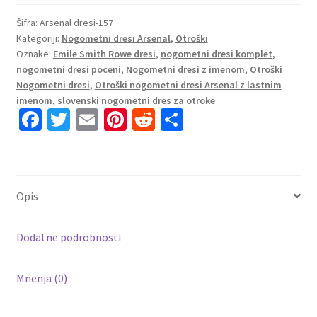
Arsenal
Tretji
Šifra:
Arsenal dresi-157
Kategoriji:
Nogometni dresi Arsenal
,
Otroški
2025-
Oznake:
Emile Smith Rowe dresi
,
nogometni dresi komplet
,
26
nogometni dresi poceni
,
Nogometni dresi z imenom
,
Otroški
z
Nogometni dresi
,
Otroški nogometni dresi Arsenal z lastnim
imenom
imenom
,
slovenski nogometni dres za otroke
Emile
Fa
T
E
Pi
R
S
Smith
ce
wi
m
nt
e
h
Rowe
b
tt
ai
er
d
ar
10
o
er
l
es
di
e
količina
Opis
o
t
t
k
Dodatne podrobnosti
Mnenja (0)