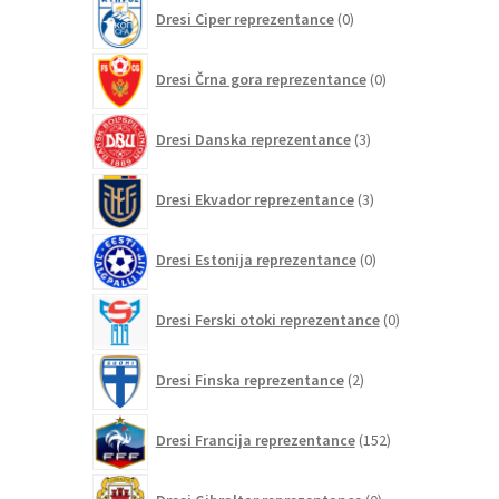
0
Dresi Ciper reprezentance
0
izdelkov
0
Dresi Črna gora reprezentance
0
izdelkov
3
Dresi Danska reprezentance
3
izdelki
3
Dresi Ekvador reprezentance
3
izdelki
0
Dresi Estonija reprezentance
0
izdelkov
0
Dresi Ferski otoki reprezentance
0
izdelkov
2
Dresi Finska reprezentance
2
izdelka
152
Dresi Francija reprezentance
152
izdelkov
0