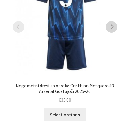
Po
Nogometni dresi za otroke Cristhian Mosquera #3
Arsenal Gostujoči 2025-26
€
35.00
Ta
Select options
izdelek
ima