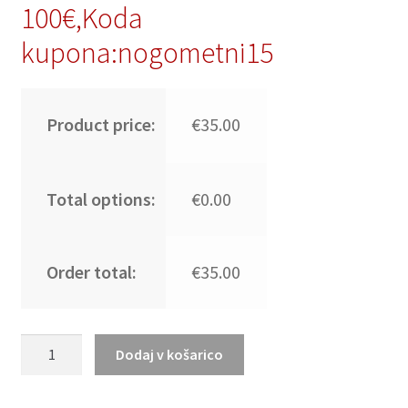
100€,Koda
kupona:nogometni15
Product price:
€35.00
Total options:
€0.00
Order total:
€35.00
Otroški
Dodaj v košarico
dresi
kompleti