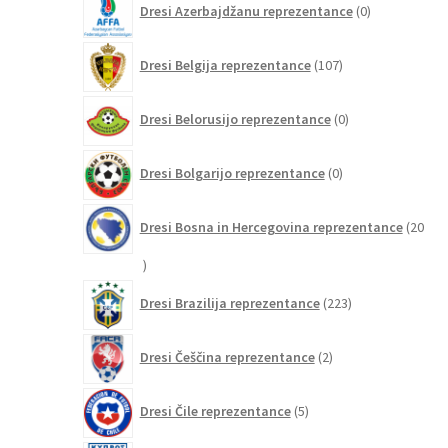
Dresi Azerbajdžanu reprezentance
0
izdelkov
107
Dresi Belgija reprezentance
107
izdelkov
0
Dresi Belorusijo reprezentance
0
izdelkov
0
Dresi Bolgarijo reprezentance
0
izdelkov
Dresi Bosna in Hercegovina reprezentance
20
20
izdelkov
223
Dresi Brazilija reprezentance
223
izdelkov
2
Dresi Češčina reprezentance
2
izdelka
5
Dresi Čile reprezentance
5
izdelkov