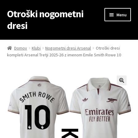
Otroški nogometni
Skip
Skip
Menu
to
to
dresi
navigation
content
Domov
Domov
Klubi
Nogometni dresi Arsenal
Otroški dresi
kompleti Arsenal Tretji 2025-26 z imenom Emile Smith Rowe 10
Blog
Kontaktiraj nas
Košarica
Moj račun
Trgovina
Zaključek nakupa