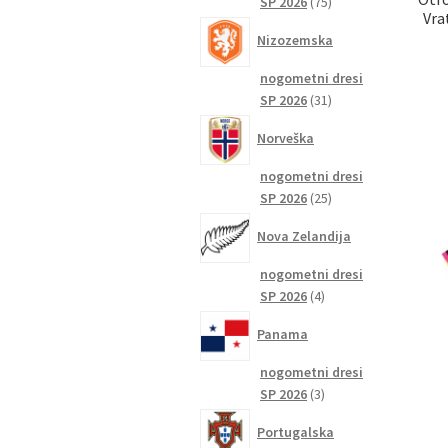
75
SP 2026
75
Vra
izdelkov
Nizozemska
nogometni dresi
31
SP 2026
31
izdelkov
Norveška
nogometni dresi
25
SP 2026
25
izdelkov
Nova Zelandija
nogometni dresi
4
SP 2026
4
izdelki
Panama
nogometni dresi
3
SP 2026
3
izdelki
Portugalska