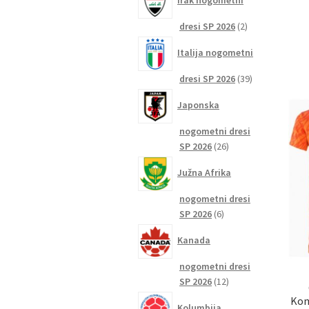
Irak nogometni
2
dresi SP 2026
2
izdelka
Italija nogometni
39
dresi SP 2026
39
izdelkov
Japonska
nogometni dresi
26
SP 2026
26
izdelkov
Južna Afrika
nogometni dresi
6
SP 2026
6
izdelkov
Kanada
nogometni dresi
12
SP 2026
12
izdelkov
Kom
Kolumbija