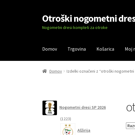
Otroški nogometni dres
Skip
Skip
to
to
Nogometni dresi kompleti za otroke
navigation
content
Domov
Trgovina
Košarica
Moj 
Domov
Blog
Kontaktiraj nas
Košarica
Moj ra
Domov
Izdelki označeni z “otroški nogometni
o
Nogometni dresi SP 2026
1223
1223
izdelkov
Alžirija