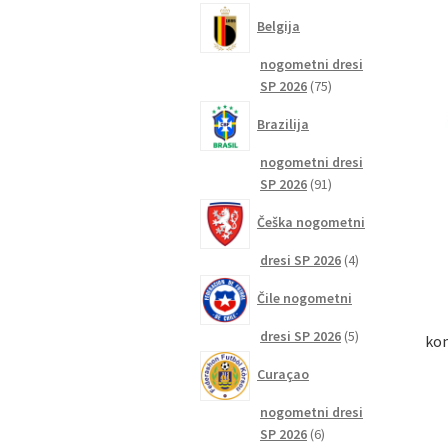
izdelkov
Belgija
nogometni dresi
75
SP 2026
75
izdelkov
Brazilija
nogometni dresi
91
SP 2026
91
izdelkov
Češka nogometni
4
dresi SP 2026
4
izdelki
Čile nogometni
5
dresi SP 2026
5
kom
izdelkov
Curaçao
nogometni dresi
6
SP 2026
6