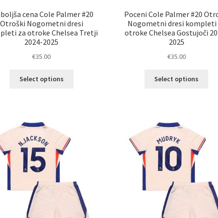
boljša cena Cole Palmer #20
Poceni Cole Palmer #20 Otr
Otroški Nogometni dresi
Nogometni dresi kompleti
leti za otroke Chelsea Tretji
otroke Chelsea Gostujoči 20
2024-2025
2025
€
35.00
€
35.00
Ta
Ta
Select options
Select options
izdelek
izd
ima
im
več
ve
različic.
razl
Možnosti
Mož
lahko
lah
izberete
izb
na
na
strani
str
izdelka
izd