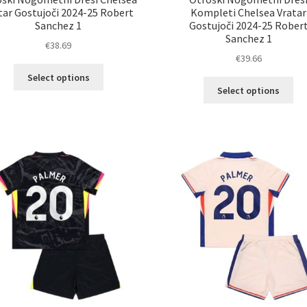
tar Gostujoči 2024-25 Robert
Kompleti Chelsea Vratar
Sanchez 1
Gostujoči 2024-25 Rober
Sanchez 1
€
38.69
€
39.66
Ta
Select options
Ta
izdelek
Select options
izd
ima
im
več
ve
različic.
razl
Možnosti
Mož
lahko
lah
izberete
izb
na
na
strani
str
izdelka
izd