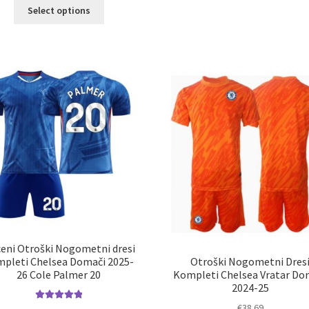
im
Ta
Select options
ve
izdelek
razl
ima
Mož
več
lah
različic.
izb
Možnosti
na
lahko
str
izberete
izd
na
strani
izdelka
eni Otroški Nogometni dresi
Otroški Nogometni Dres
pleti Chelsea Domači 2025-
Kompleti Chelsea Vratar Do
26 Cole Palmer 20
2024-25
€
38.69
Ocenjeno