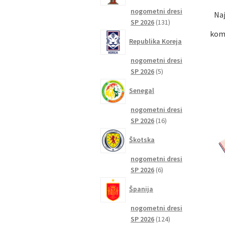
nogometni dresi
Naj
131
SP 2026
131
izdelkov
komp
Republika Koreja
nogometni dresi
5
SP 2026
5
izdelkov
Senegal
nogometni dresi
16
SP 2026
16
izdelkov
Škotska
nogometni dresi
6
SP 2026
6
izdelkov
Španija
nogometni dresi
124
SP 2026
124