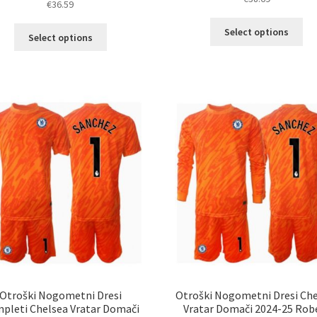
€
36.59
5.00
od 5
Ta
Ta
Select options
Select options
izd
izdelek
im
ima
ve
več
razl
različic.
Mož
Možnosti
lah
lahko
izb
izberete
na
na
str
strani
izd
izdelka
Otroški Nogometni Dresi
Otroški Nogometni Dresi Ch
pleti Chelsea Vratar Domači
Vratar Domači 2024-25 Rob