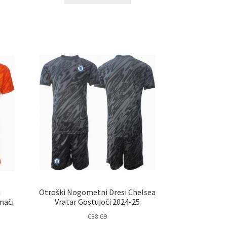
izdelek
a
ima
č
več
ičic.
različic.
nosti
Možnosti
ko
lahko
erete
izberete
na
ani
strani
elka
izdelka
i
Otroški Nogometni Dresi Chelsea
mači
Vratar Gostujoči 2024-25
€
38.69