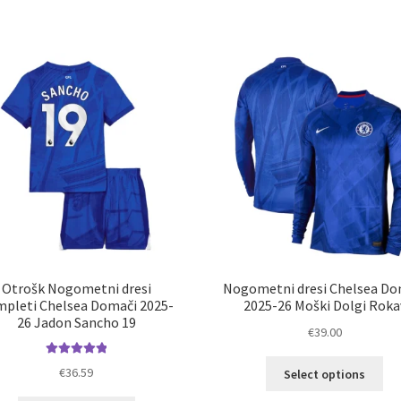
več
ve
različic.
razl
Možnosti
Mož
lahko
lah
izberete
izb
na
na
strani
str
izdelka
izd
Otrošk Nogometni dresi
Nogometni dresi Chelsea Do
pleti Chelsea Domači 2025-
2025-26 Moški Dolgi Roka
26 Jadon Sancho 19
€
39.00
Ta
Ocenjeno
€
36.59
Select options
5.00
od 5
izd