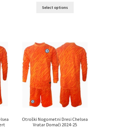
Ta
Select options
izdelek
elek
ima
a
več
č
različic.
ičic.
Možnosti
nosti
lahko
ko
izberete
erete
na
strani
ani
izdelka
elka
elsea
Otroški Nogometni Dresi Chelsea
ert
Vratar Domači 2024-25