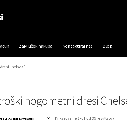
i
račun
Zaključek nakupa
Kontaktiraj nas
Blog
čun
Trgovina
Zaključek nakupa
 dresi Chelsea”
troški nogometni dresi Chels
Sorted
Prikazovanje 1–51 od 96 rezultatov
by