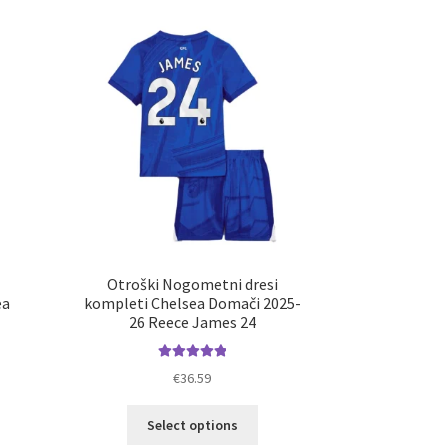
Otroški Nogometni dresi
ea
kompleti Chelsea Domači 2025-
26 Reece James 24
Ocenjeno
€
36.59
5.00
od 5
elek
Ta
Select options
a
izdelek