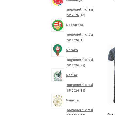
nogometni dresi
47
SP 2026
47
izdelkov
Madžarska
nogometni dresi
1
SP 2026
1
izdelek
Maroko
nogometni dresi
23
SP 2026
23
izdelkov
Mehika
nogometni dresi
32
SP 2026
32
izdelkov
Nemčija
nogometni dresi
Otro