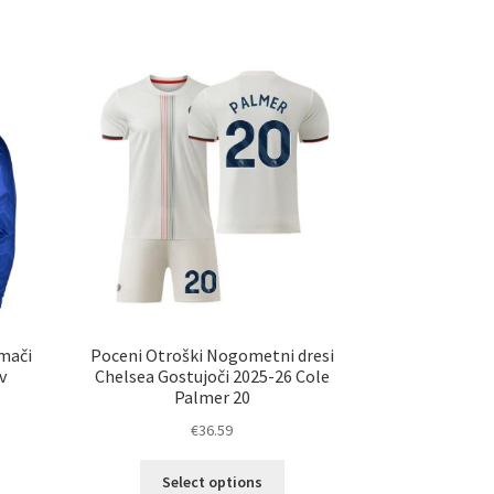
č
ima
ičic.
več
nosti
različic.
ko
Možnosti
erete
lahko
izberete
ani
na
elka
strani
izdelka
mači
Poceni Otroški Nogometni dresi
v
Chelsea Gostujoči 2025-26 Cole
Palmer 20
€
36.59
Ta
elek
Select options