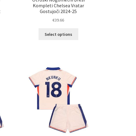
Kompleti Chelsea Vratar
t
Gostujoči 2024-25
€
39.66
Ta
Select options
izdelek
elek
ima
a
več
č
različic.
ičic.
Možnosti
nosti
lahko
ko
izberete
erete
na
strani
ani
izdelka
elka