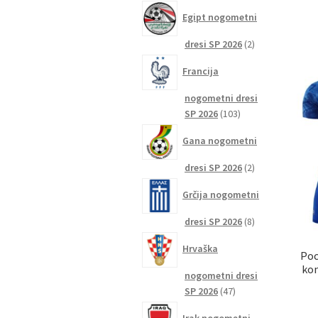
izdelkov
Egipt nogometni
2
dresi SP 2026
2
izdelka
Francija
nogometni dresi
103
SP 2026
103
izdelki
Gana nogometni
2
dresi SP 2026
2
izdelka
Grčija nogometni
8
dresi SP 2026
8
izdelkov
Hrvaška
Poc
kom
nogometni dresi
47
SP 2026
47
izdelkov