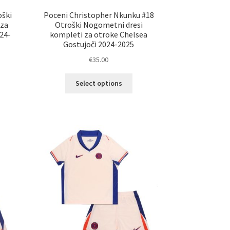
oški
Poceni Christopher Nkunku #18
 za
Otroški Nogometni dresi
24-
kompleti za otroke Chelsea
Gostujoči 2024-2025
€
35.00
Ta
Select options
elek
izdelek
a
ima
č
več
ičic.
različic.
nosti
Možnosti
ko
lahko
erete
izberete
na
ani
strani
elka
izdelka