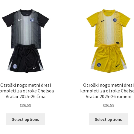
latest
Otroški nogometni dresi
Otroški nogometni dresi
ompleti za otroke Chelsea
kompleti za otroke Chels
Vratar 2025-26 črna
Vratar 2025-26 rumeni
€
36.59
€
36.59
Ta
Ta
Select options
Select options
izdelek
izd
ima
im