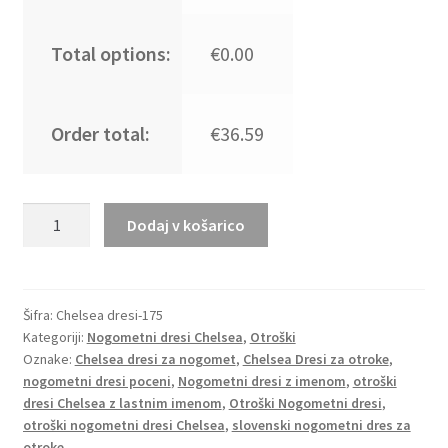
Total options:
€0.00
Order total:
€36.59
Otroški nogometni dresi
Dodaj v košarico
kompleti
za
otroke
Chelsea
Šifra:
Chelsea dresi-175
Kategoriji:
Nogometni dresi Chelsea
,
Otroški
Vratar
Oznake:
Chelsea dresi za nogomet
,
Chelsea Dresi za otroke
,
2025-
nogometni dresi poceni
,
Nogometni dresi z imenom
,
otroški
26
dresi Chelsea z lastnim imenom
,
Otroški Nogometni dresi
,
rumeni
otroški nogometni dresi Chelsea
,
slovenski nogometni dres za
količina
otroke