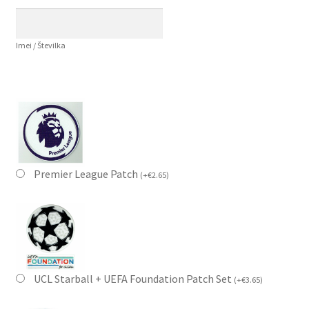
Imei / Številka
Premier League Patch
(
+
€
2.65
)
UCL Starball + UEFA Foundation Patch Set
(
+
€
3.65
)