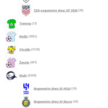
38
ZDA nogometni dresi SP 2026
38
izdelkov
13
Trening
13
izdelkov
3881
Moški
3881
izdelkov
3320
Otroški
3320
izdelkov
497
Ženski
497
izdelkov
6200
Klubi
6200
izdelkov
16
Nogometni dresi Al-Hilal
16
izdelkov
42
Nogometni dresi Al-Nassr
42
izdelkov