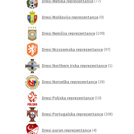
Dresi Mehika reprezentance
77
izdelkov
0
Dresi Moldavijo reprezentance
0
izdelkov
109
Dresi Nemčija reprezentance
109
izdelkov
97
Dresi Nizozemska reprezentance
97
izdelkov
1
Dresi Northern Irska reprezentance
1
izdelek
28
Dresi Norveška reprezentance
28
izdelkov
10
Dresi Poljska reprezentance
10
izdelkov
208
Dresi Portugalska reprezentance
208
izdelkov
4
Dresi puran reprezentance
4
izdelki