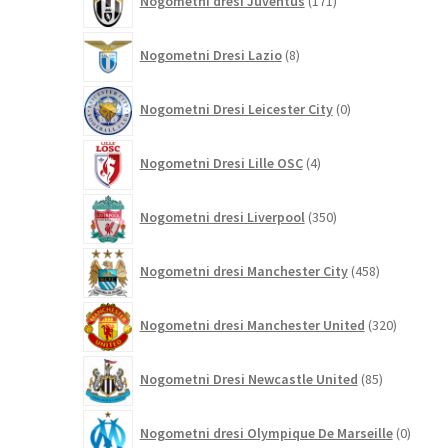
Nogometni dresi Juventus
171
izdelkov
8
Nogometni Dresi Lazio
8
izdelkov
0
Nogometni Dresi Leicester City
0
izdelkov
4
Nogometni Dresi Lille OSC
4
izdelki
350
Nogometni dresi Liverpool
350
izdelkov
458
Nogometni dresi Manchester City
458
izdelkov
320
Nogometni dresi Manchester United
320
izdelkov
85
Nogometni Dresi Newcastle United
85
izdelkov
0
Nogometni dresi Olympique De Marseille
0
izdelk