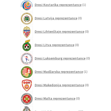
1
Dresi Kostarika reprezentance
1
izdelek
0
Dresi Latvija reprezentance
0
izdelkov
0
Dresi Lihtenštajn reprezentance
0
izdelkov
0
Dresi Litva reprezentance
0
izdelkov
0
Dresi Luksemburg reprezentance
0
izdelkov
1
Dresi Madžarska reprezentance
1
izdelek
0
Dresi Makedonija reprezentance
0
izdelkov
0
Dresi Malta reprezentance
0
izdelkov
77