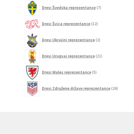
7
Dresi Švedska reprezentance
7
izdelkov
12
Dresi Švica reprezentance
12
izdelkov
2
Dresi Ukrajini reprezentance
2
izdelka
21
Dresi Urugvaj reprezentance
21
izdelkov
5
Dresi Wales reprezentance
5
izdelkov
26
Dresi Združene države reprezentance
26
izdelkov