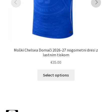
Moški Chelsea Domači 2026-27 nogometni dresi z
Po
lastnim tiskom
€
35.00
Ta
Select options
izdelek
ima
več
različic.
Možnosti
lahko