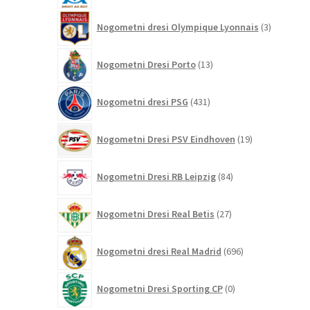
3
Nogometni dresi Olympique Lyonnais
3
izdelki
13
Nogometni Dresi Porto
13
izdelkov
431
Nogometni dresi PSG
431
izdelkov
19
Nogometni Dresi PSV Eindhoven
19
izdelkov
84
Nogometni Dresi RB Leipzig
84
izdelkov
27
Nogometni Dresi Real Betis
27
izdelkov
696
Nogometni dresi Real Madrid
696
izdelkov
0
Nogometni Dresi Sporting CP
0
izdelkov