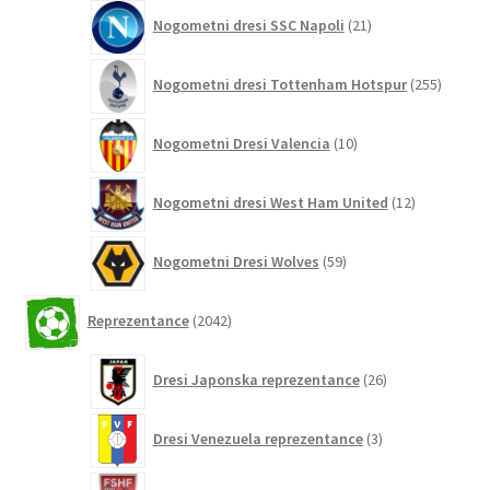
21
Nogometni dresi SSC Napoli
21
izdelkov
255
Nogometni dresi Tottenham Hotspur
255
izdelko
10
Nogometni Dresi Valencia
10
izdelkov
12
Nogometni dresi West Ham United
12
izdelkov
59
Nogometni Dresi Wolves
59
izdelkov
2042
Reprezentance
2042
izdelkov
26
Dresi Japonska reprezentance
26
izdelkov
3
Dresi Venezuela reprezentance
3
izdelki
11