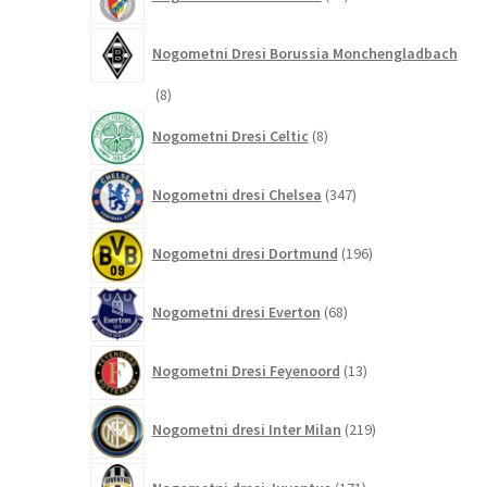
izdelkov
Nogometni Dresi Borussia Monchengladbach
8
8
izdelkov
8
Nogometni Dresi Celtic
8
izdelkov
347
Nogometni dresi Chelsea
347
izdelkov
196
Nogometni dresi Dortmund
196
izdelkov
68
Nogometni dresi Everton
68
izdelkov
13
Nogometni Dresi Feyenoord
13
izdelkov
219
Nogometni dresi Inter Milan
219
izdelkov
171