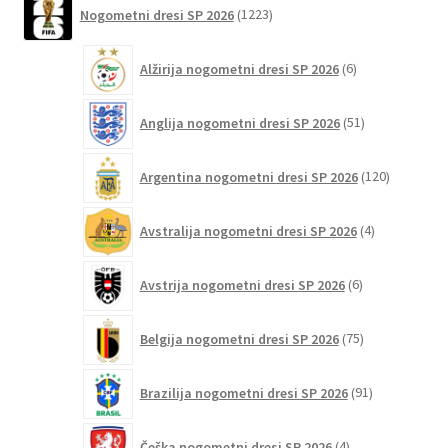
1223
Nogometni dresi SP 2026
1223
izberete
izdelkov
na
6
strani
Alžirija nogometni dresi SP 2026
6
izdelkov
izdelka
51
Anglija nogometni dresi SP 2026
51
izdelkov
120
Argentina nogometni dresi SP 2026
120
izdelkov
4
Avstralija nogometni dresi SP 2026
4
izdelki
6
Avstrija nogometni dresi SP 2026
6
izdelkov
75
Belgija nogometni dresi SP 2026
75
izdelkov
91
Brazilija nogometni dresi SP 2026
91
izdelkov
4
Češka nogometni dresi SP 2026
4