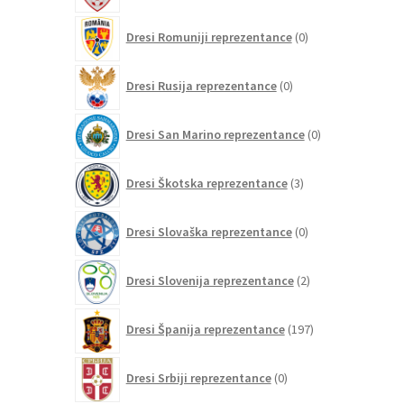
0
Dresi Romuniji reprezentance
0
izdelkov
0
Dresi Rusija reprezentance
0
izdelkov
0
Dresi San Marino reprezentance
0
izdelkov
3
Dresi Škotska reprezentance
3
izdelki
0
Dresi Slovaška reprezentance
0
izdelkov
2
Dresi Slovenija reprezentance
2
izdelka
197
Dresi Španija reprezentance
197
izdelkov
0
Dresi Srbiji reprezentance
0
izdelkov