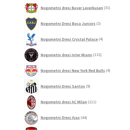
31
Nogometni dresi Bayer Leverkusen
31
izdelkov
2
Nogometni Dresi Boca Juniors
2
izdelka
4
Nogometni Dresi Crystal Palace
4
izdelki
132
Nogometni dresi Inter Miami
132
izdelkov
4
Nogometni dresi New York Red Bulls
4
izdelki
9
Nogometni Dresi Santos
9
izdelkov
211
Nogometni dresi AC Milan
211
izdelkov
44
Nogometni Dresi Ajax
44
izdelkov
350