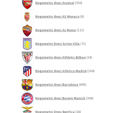
Nogometni dresi Arsenal
350
izdelkov
8
Nogometni dresi AS Monaco
8
izdelkov
121
Nogometni dresi As Roma
121
izdelkov
71
Nogometni Dresi Aston Villa
71
izdelkov
24
Nogometni dresi Athletic Bilbao
24
izdelkov
184
Nogometni dresi Atletico Madrid
184
izdelkov
695
Nogometni dresi Barcelona
695
izdelkov
306
Nogometni dresi Bayern Munich
306
izdelkov
26
Nogometni Dresi Benfica
26