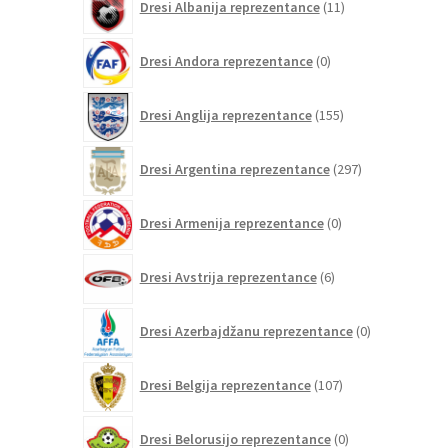
Dresi Albanija reprezentance
11
izdelkov
0
Dresi Andora reprezentance
0
izdelkov
155
Dresi Anglija reprezentance
155
izdelkov
297
Dresi Argentina reprezentance
297
izdelkov
0
Dresi Armenija reprezentance
0
izdelkov
6
Dresi Avstrija reprezentance
6
izdelkov
0
Dresi Azerbajdžanu reprezentance
0
izdelkov
107
Dresi Belgija reprezentance
107
izdelkov
0
Dresi Belorusijo reprezentance
0
izdelkov