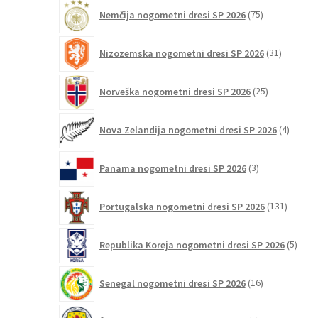
75
Nemčija nogometni dresi SP 2026
75
izdelkov
31
Nizozemska nogometni dresi SP 2026
31
izdelkov
25
Norveška nogometni dresi SP 2026
25
izdelkov
4
Nova Zelandija nogometni dresi SP 2026
4
izdelki
3
Panama nogometni dresi SP 2026
3
izdelki
131
Portugalska nogometni dresi SP 2026
131
izdelko
5
Republika Koreja nogometni dresi SP 2026
5
izdel
16
Senegal nogometni dresi SP 2026
16
izdelkov
6