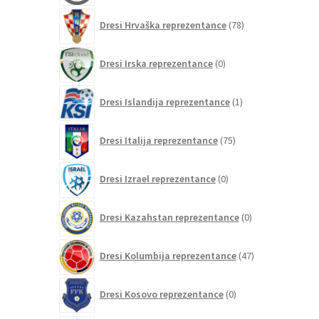
78
Dresi Hrvaška reprezentance
78
izdelkov
0
Dresi Irska reprezentance
0
izdelkov
1
Dresi Islandija reprezentance
1
izdelek
75
Dresi Italija reprezentance
75
izdelkov
0
Dresi Izrael reprezentance
0
izdelkov
0
Dresi Kazahstan reprezentance
0
izdelkov
47
Dresi Kolumbija reprezentance
47
izdelkov
0
Dresi Kosovo reprezentance
0
izdelkov