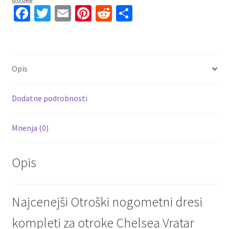
Fa
T
E
Pi
R
S
ce
wi
m
nt
e
h
b
tt
ai
er
d
ar
o
er
l
es
di
e
Opis
o
t
t
k
Dodatne podrobnosti
Mnenja (0)
Opis
Najcenejši Otroški nogometni dresi
kompleti za otroke Chelsea Vratar