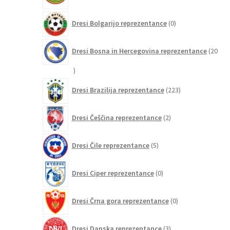
0
Dresi Bolgarijo reprezentance
0
izdelkov
Dresi Bosna in Hercegovina reprezentance
20
20
izdelkov
223
Dresi Brazilija reprezentance
223
izdelkov
2
Dresi Češčina reprezentance
2
izdelka
5
Dresi Čile reprezentance
5
izdelkov
0
Dresi Ciper reprezentance
0
izdelkov
0
Dresi Črna gora reprezentance
0
izdelkov
3
Dresi Danska reprezentance
3