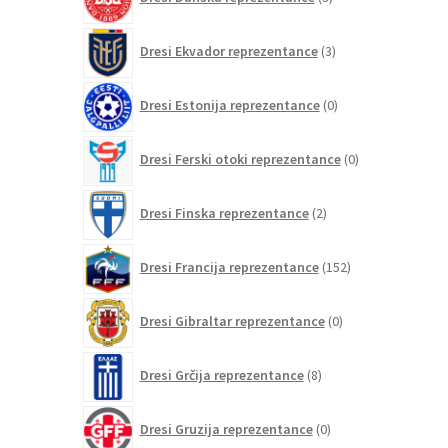
izdelki
3
Dresi Ekvador reprezentance
3
izdelki
0
Dresi Estonija reprezentance
0
izdelkov
0
Dresi Ferski otoki reprezentance
0
izdelkov
2
Dresi Finska reprezentance
2
izdelka
152
Dresi Francija reprezentance
152
izdelkov
0
Dresi Gibraltar reprezentance
0
izdelkov
8
Dresi Grčija reprezentance
8
izdelkov
0
Dresi Gruzija reprezentance
0
izdelkov