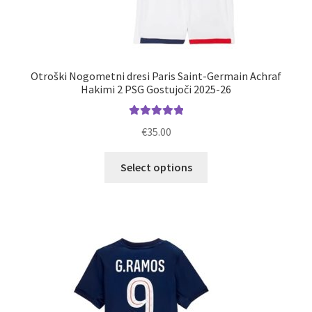
Otroški Nogometni dresi Paris Saint-Germain Achraf
Hakimi 2 PSG Gostujoči 2025-26
Ocenjeno
€
35.00
5.00
od 5
Ta
Select options
izdelek
ima
več
različic.
Možnosti
lahko
izberete
na