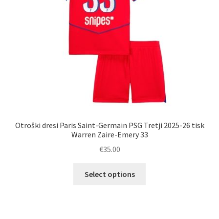
strani
izdelka
Otroški dresi Paris Saint-Germain PSG Tretji 2025-26 tisk
Warren Zaire-Emery 33
€
35.00
Ta
Select options
izdelek
ima
več
različic.