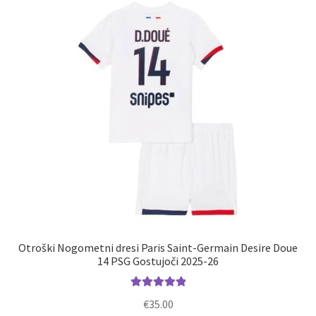
Možnosti
lahko
izberete
na
strani
izdelka
Otroški Nogometni dresi Paris Saint-Germain Desire Doue
14 PSG Gostujoči 2025-26
Ocenjeno
€
35.00
5.00
od 5