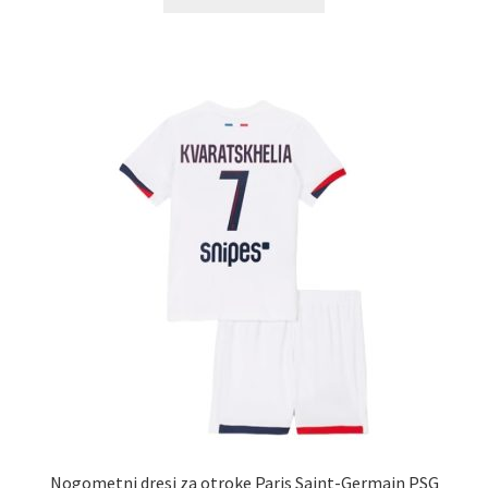
izdelek
ima
več
različic.
Možnosti
lahko
izberete
na
strani
izdelka
Nogometni dresi za otroke Paris Saint-Germain PSG