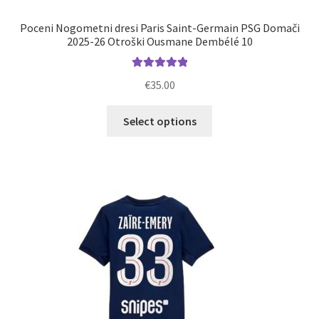
Poceni Nogometni dresi Paris Saint-Germain PSG Domači
2025-26 Otroški Ousmane Dembélé 10
Ocenjeno
€
35.00
5.00
od 5
Ta
Select options
izdelek
ima
več
različic.
Možnosti
lahko
izberete
na
strani
izdelka