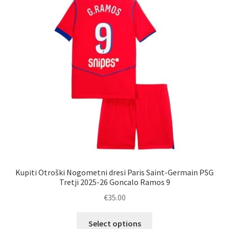
lahko
izberete
na
strani
izdelka
Kupiti Otroški Nogometni dresi Paris Saint-Germain PSG
Tretji 2025-26 Goncalo Ramos 9
€
35.00
Ta
Select options