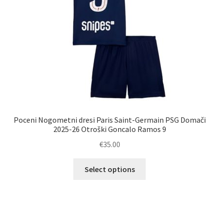
strani
izdelka
Poceni Nogometni dresi Paris Saint-Germain PSG Domači
2025-26 Otroški Goncalo Ramos 9
€
35.00
Ta
Select options
izdelek
ima
več
različic.