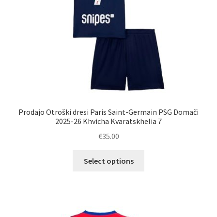
izdelka
Prodajo Otroški dresi Paris Saint-Germain PSG Domači
2025-26 Khvicha Kvaratskhelia 7
€
35.00
Ta
Select options
izdelek
ima
več
različic.
Možnosti