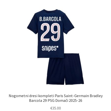
različic.
Možnosti
lahko
izberete
na
strani
izdelka
Nogometni dresi kompleti Paris Saint-Germain Bradley
Barcola 29 PSG Domači 2025-26
€
35.00