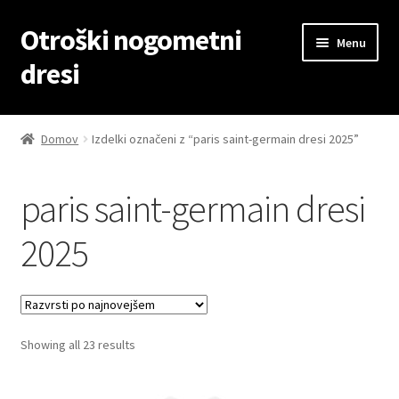
Otroški nogometni
Skip
Skip
Menu
to
to
dresi
navigation
content
Domov
Domov
Izdelki označeni z “paris saint-germain dresi 2025”
Blog
paris saint-germain dresi
Kontaktiraj nas
2025
Košarica
Moj račun
Sorted
Showing all 23 results
Trgovina
by
latest
Zaključek nakupa