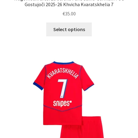
Gostujoči 2025-26 Khvicha Kvaratskhelia 7
€
35.00
Ta
Select options
izdelek
ima
več
različic.
Možnosti
lahko
izberete
na
strani
izdelka