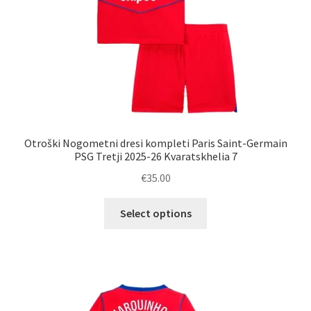
Otroški Nogometni dresi kompleti Paris Saint-Germain
PSG Tretji 2025-26 Kvaratskhelia 7
€
35.00
Ta
Select options
izdelek
ima
več
različic.
Možnosti
lahko