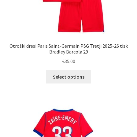
Otroški dresi Paris Saint-Germain PSG Tretji 2025-26 tisk
Bradley Barcola 29
€
35.00
Ta
Select options
izdelek
ima
več
različic.
Možnosti
lahko
izberete
na