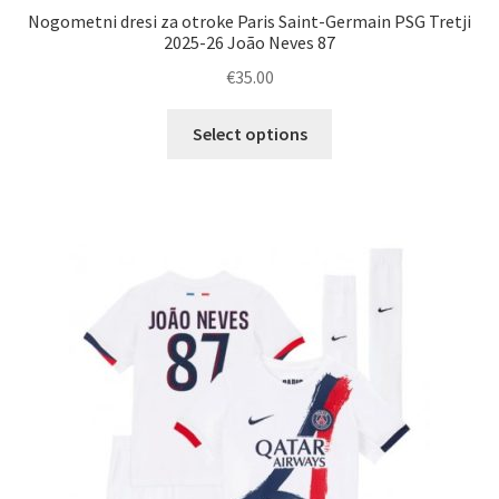
Nogometni dresi za otroke Paris Saint-Germain PSG Tretji
2025-26 João Neves 87
€
35.00
Ta
Select options
izdelek
ima
več
različic.
Možnosti
lahko
izberete
na
strani
izdelka