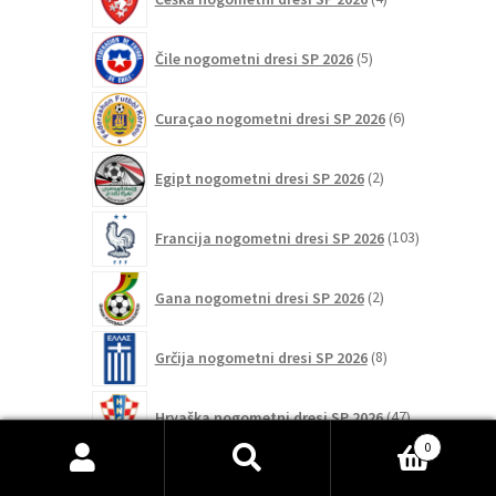
izdelki
5
Čile nogometni dresi SP 2026
5
izdelkov
6
Curaçao nogometni dresi SP 2026
6
izdelkov
2
Egipt nogometni dresi SP 2026
2
izdelka
103
Francija nogometni dresi SP 2026
103
izdelki
2
Gana nogometni dresi SP 2026
2
izdelka
8
Grčija nogometni dresi SP 2026
8
izdelkov
47
Hrvaška nogometni dresi SP 2026
47
izdelkov
0
2
Išči:
Iskanje
Irak nogometni dresi SP 2026
2
izdelka