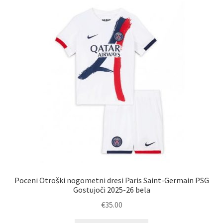
Možnosti
lahko
izberete
na
strani
izdelka
Poceni Otroški nogometni dresi Paris Saint-Germain PSG
Gostujoči 2025-26 bela
€
35.00