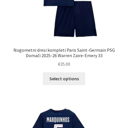
Nogometni dresi kompleti Paris Saint-Germain PSG
Domači 2025-26 Warren Zaire-Emery 33
€
35.00
Ta
Select options
izdelek
ima
več
različic.
Možnosti
lahko
izberete