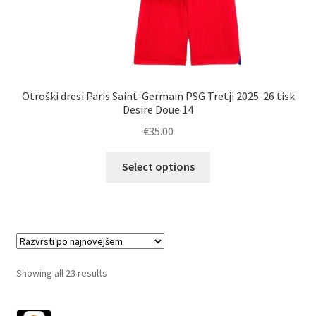
Otroški dresi Paris Saint-Germain PSG Tretji 2025-26 tisk
Desire Doue 14
€
35.00
Ta
Select options
izdelek
ima
več
različic.
Možnosti
lahko
Sorted
Showing all 23 results
izberete
by
na
latest