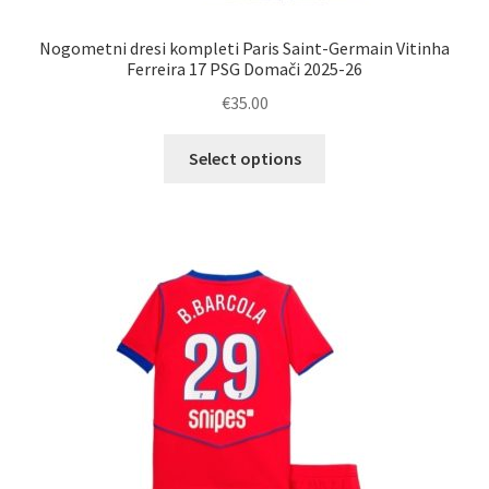
Nogometni dresi kompleti Paris Saint-Germain Vitinha
Ferreira 17 PSG Domači 2025-26
€
35.00
Ta
Select options
izdelek
ima
več
različic.
Možnosti
lahko
izberete
na
strani
izdelka