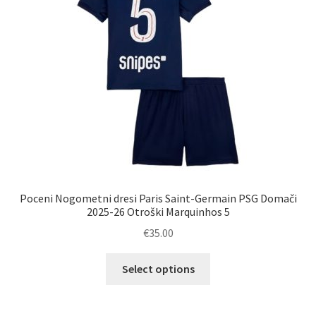
na
strani
izdelka
Poceni Nogometni dresi Paris Saint-Germain PSG Domači
2025-26 Otroški Marquinhos 5
€
35.00
Ta
Select options
izdelek
ima
več