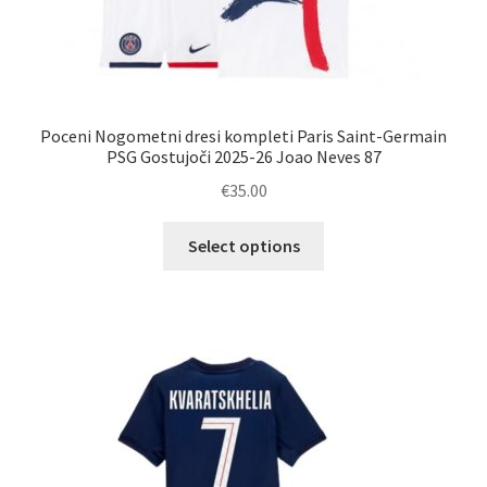
Poceni Nogometni dresi kompleti Paris Saint-Germain
PSG Gostujoči 2025-26 Joao Neves 87
€
35.00
Ta
Select options
izdelek
ima
več
različic.
Možnosti
lahko
izberete
na
strani