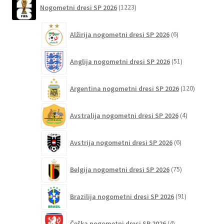
1223
strani
Nogometni dresi SP 2026
1223
izdelkov
izdelka
6
Alžirija nogometni dresi SP 2026
6
izdelkov
51
Anglija nogometni dresi SP 2026
51
izdelkov
120
Argentina nogometni dresi SP 2026
120
izdelkov
4
Avstralija nogometni dresi SP 2026
4
izdelki
6
Avstrija nogometni dresi SP 2026
6
izdelkov
75
Belgija nogometni dresi SP 2026
75
izdelkov
91
Brazilija nogometni dresi SP 2026
91
izdelkov
4
Češka nogometni dresi SP 2026
4