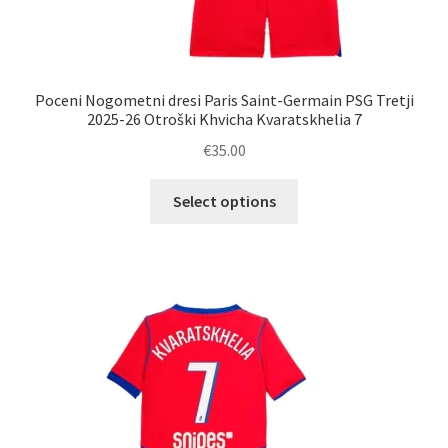
Poceni Nogometni dresi Paris Saint-Germain PSG Tretji
2025-26 Otroški Khvicha Kvaratskhelia 7
€
35.00
Ta
Select options
izdelek
ima
več
različic.
Možnosti
lahko
izberete
na
strani
izdelka