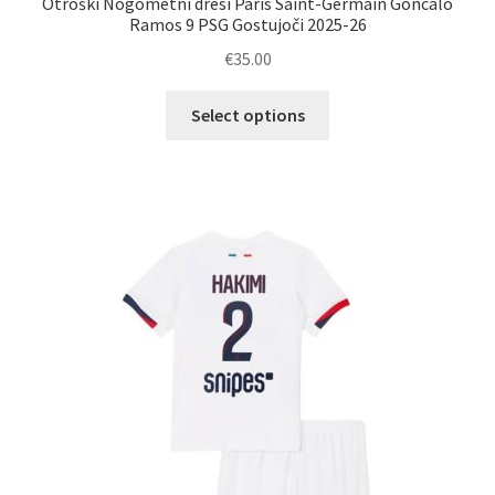
Otroški Nogometni dresi Paris Saint-Germain Goncalo
Ramos 9 PSG Gostujoči 2025-26
€
35.00
Ta
Select options
izdelek
ima
več
različic.
Možnosti
lahko
izberete
na
strani
izdelka