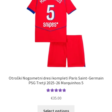
izberete
na
strani
izdelka
Otroški Nogometni dresi kompleti Paris Saint-Germain
PSG Tretji 2025-26 Marquinhos 5
Ocenjeno
€
35.00
5.00
od 5
Ta
Select options