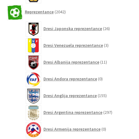
2042
Reprezentance
2042
izdelkov
26
Dresi Japonska reprezentance
26
izdelkov
3
Dresi Venezuela reprezentance
3
izdelki
11
Dresi Albanija reprezentance
11
izdelkov
0
Dresi Andora reprezentance
0
izdelkov
155
Dresi Anglija reprezentance
155
izdelkov
297
Dresi Argentina reprezentance
297
izdelkov
0
Dresi Armenija reprezentance
0
izdelkov