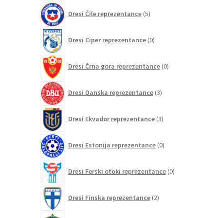
5
Dresi Čile reprezentance
5
izdelkov
0
Dresi Ciper reprezentance
0
izdelkov
0
Dresi Črna gora reprezentance
0
izdelkov
3
Dresi Danska reprezentance
3
izdelki
3
Dresi Ekvador reprezentance
3
izdelki
0
Dresi Estonija reprezentance
0
izdelkov
0
Dresi Ferski otoki reprezentance
0
izdelkov
2
Dresi Finska reprezentance
2
izdelka
152