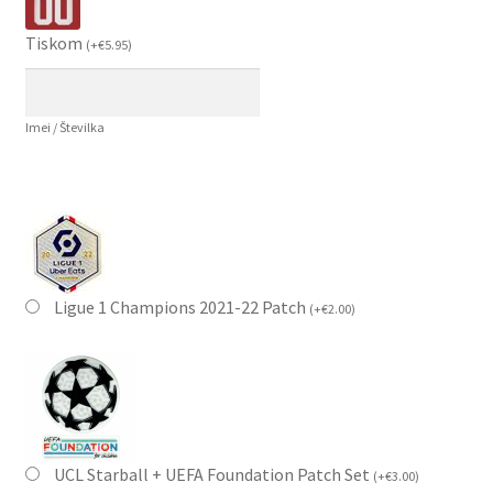
Tiskom
(
+
€
5.95
)
Imei / Številka
Ligue 1 Champions 2021-22 Patch
(
+
€
2.00
)
UCL Starball + UEFA Foundation Patch Set
(
+
€
3.00
)