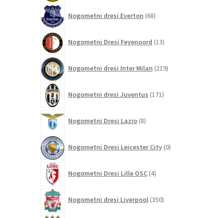
68
Nogometni dresi Everton
68
izdelkov
13
Nogometni Dresi Feyenoord
13
izdelkov
219
Nogometni dresi Inter Milan
219
izdelkov
171
Nogometni dresi Juventus
171
izdelkov
8
Nogometni Dresi Lazio
8
izdelkov
0
Nogometni Dresi Leicester City
0
izdelkov
4
Nogometni Dresi Lille OSC
4
izdelki
350
Nogometni dresi Liverpool
350
izdelkov