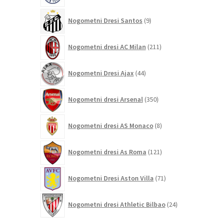
9
Nogometni Dresi Santos
9
izdelkov
211
Nogometni dresi AC Milan
211
izdelkov
44
Nogometni Dresi Ajax
44
izdelkov
350
Nogometni dresi Arsenal
350
izdelkov
8
Nogometni dresi AS Monaco
8
izdelkov
121
Nogometni dresi As Roma
121
izdelkov
71
Nogometni Dresi Aston Villa
71
izdelkov
24
Nogometni dresi Athletic Bilbao
24
izdelkov