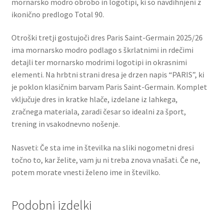
mornarsko modro obrobo in logotipi, ki so navdihnjeni z
ikonično predlogo Total 90.
Otroški tretji gostujoči dres Paris Saint-Germain 2025/26
ima mornarsko modro podlago s škrlatnimi in rdečimi
detajli ter mornarsko modrimi logotipi in okrasnimi
elementi. Na hrbtni strani dresa je drzen napis “PARIS”, ki
je poklon klasičnim barvam Paris Saint-Germain. Komplet
vključuje dres in kratke hlače, izdelane iz lahkega,
zračnega materiala, zaradi česar so idealni za šport,
trening in vsakodnevno nošenje.
Nasveti: Če sta ime in številka na sliki nogometni dresi
točno to, kar želite, vam ju ni treba znova vnašati. Če ne,
potem morate vnesti želeno ime in številko.
Podobni izdelki