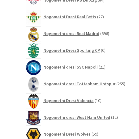
Nogometni Dresi RB Leipzig
84
izdelkov
27
Nogometni Dresi Real Betis
27
izdelkov
696
Nogometni dresi Real Madrid
696
izdelkov
0
Nogometni Dresi Sporting CP
0
izdelkov
21
Nogometni dresi SSC Napoli
21
izdelkov
255
Nogometni dresi Tottenham Hotspur
255
izdelko
10
Nogometni Dresi Valencia
10
izdelkov
12
Nogometni dresi West Ham United
12
izdelkov
59
Nogometni Dresi Wolves
59
izdelkov