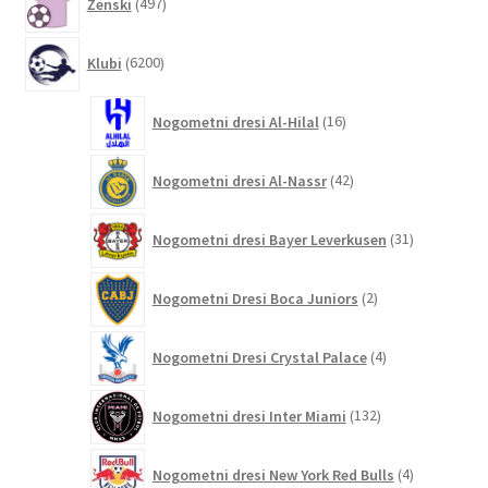
Ženski
497
izdelkov
6200
Klubi
6200
izdelkov
16
Nogometni dresi Al-Hilal
16
izdelkov
42
Nogometni dresi Al-Nassr
42
izdelkov
31
Nogometni dresi Bayer Leverkusen
31
izdelkov
2
Nogometni Dresi Boca Juniors
2
izdelka
4
Nogometni Dresi Crystal Palace
4
izdelki
132
Nogometni dresi Inter Miami
132
izdelkov
4
Nogometni dresi New York Red Bulls
4
izdelki