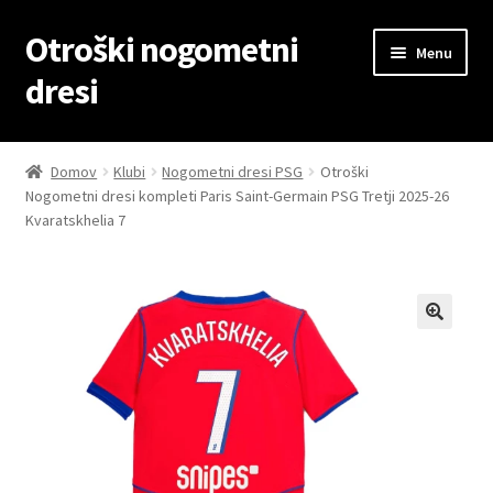
Otroški nogometni
Skip
Skip
Menu
to
to
dresi
navigation
content
Domov
Domov
Klubi
Nogometni dresi PSG
Otroški
Nogometni dresi kompleti Paris Saint-Germain PSG Tretji 2025-26
Blog
Kvaratskhelia 7
Kontaktiraj nas
Košarica
Moj račun
Trgovina
Zaključek nakupa