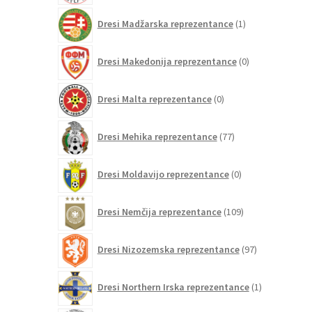
1
Dresi Madžarska reprezentance
1
izdelek
0
Dresi Makedonija reprezentance
0
izdelkov
0
Dresi Malta reprezentance
0
izdelkov
77
Dresi Mehika reprezentance
77
izdelkov
0
Dresi Moldavijo reprezentance
0
izdelkov
109
Dresi Nemčija reprezentance
109
izdelkov
97
Dresi Nizozemska reprezentance
97
izdelkov
1
Dresi Northern Irska reprezentance
1
izdelek