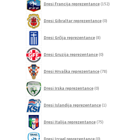
Dresi Francija reprezentance
152
izdelkov
0
Dresi Gibraltar reprezentance
0
izdelkov
8
Dresi Grčija reprezentance
8
izdelkov
0
Dresi Gruzija reprezentance
0
izdelkov
78
Dresi Hrvaška reprezentance
78
izdelkov
0
Dresi Irska reprezentance
0
izdelkov
1
Dresi Islandija reprezentance
1
izdelek
75
Dresi Italija reprezentance
75
izdelkov
0
Dresi Izrael reprezentance
0