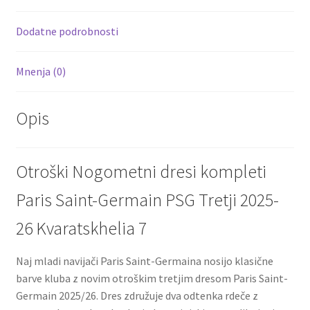
o
t
t
k
Dodatne podrobnosti
Mnenja (0)
Opis
Otroški Nogometni dresi kompleti
Paris Saint-Germain PSG Tretji 2025-
26 Kvaratskhelia 7
Naj mladi navijači Paris Saint-Germaina nosijo klasične
barve kluba z novim otroškim tretjim dresom Paris Saint-
Germain 2025/26. Dres združuje dva odtenka rdeče z