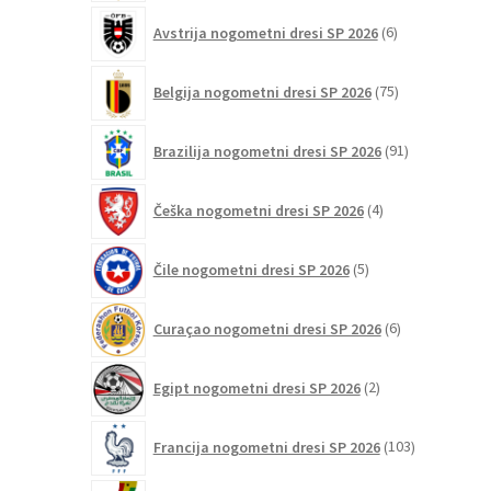
6
Avstrija nogometni dresi SP 2026
6
izdelkov
75
Belgija nogometni dresi SP 2026
75
izdelkov
91
Brazilija nogometni dresi SP 2026
91
izdelkov
4
Češka nogometni dresi SP 2026
4
izdelki
5
Čile nogometni dresi SP 2026
5
izdelkov
6
Curaçao nogometni dresi SP 2026
6
izdelkov
2
Egipt nogometni dresi SP 2026
2
izdelka
103
Francija nogometni dresi SP 2026
103
izdelki