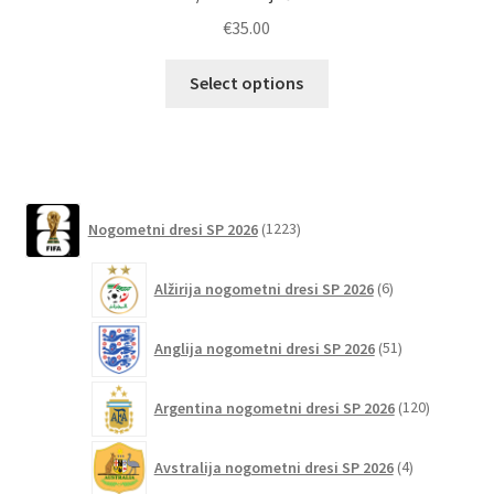
€
35.00
Ta
Select options
izdelek
ima
več
različic.
Možnosti
1223
Nogometni dresi SP 2026
1223
lahko
izdelkov
izberete
6
Alžirija nogometni dresi SP 2026
6
na
izdelkov
strani
51
izdelka
Anglija nogometni dresi SP 2026
51
izdelkov
120
Argentina nogometni dresi SP 2026
120
izdelkov
4
Avstralija nogometni dresi SP 2026
4
izdelki