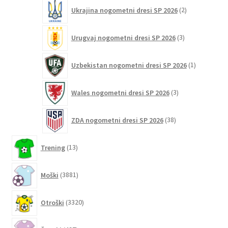
2
Ukrajina nogometni dresi SP 2026
2
izdelka
3
Urugvaj nogometni dresi SP 2026
3
izdelki
1
Uzbekistan nogometni dresi SP 2026
1
izdelek
3
Wales nogometni dresi SP 2026
3
izdelki
38
ZDA nogometni dresi SP 2026
38
izdelkov
13
Trening
13
izdelkov
3881
Moški
3881
izdelkov
3320
Otroški
3320
izdelkov
497