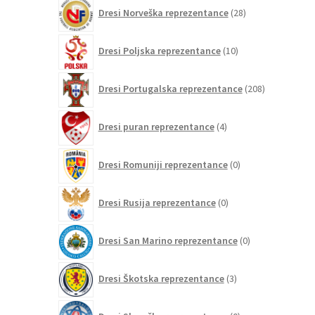
28
Dresi Norveška reprezentance
28
izdelkov
10
Dresi Poljska reprezentance
10
izdelkov
208
Dresi Portugalska reprezentance
208
izdelkov
4
Dresi puran reprezentance
4
izdelki
0
Dresi Romuniji reprezentance
0
izdelkov
0
Dresi Rusija reprezentance
0
izdelkov
0
Dresi San Marino reprezentance
0
izdelkov
3
Dresi Škotska reprezentance
3
izdelki
0