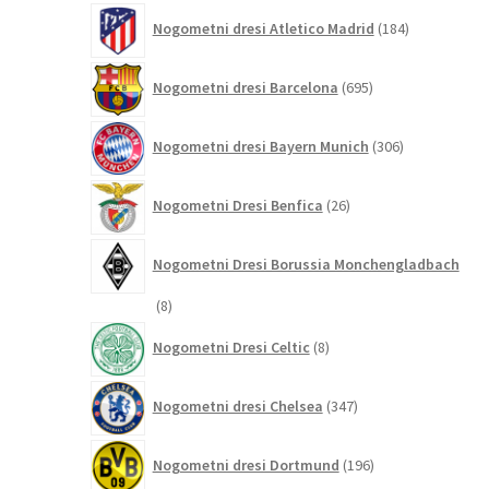
184
Nogometni dresi Atletico Madrid
184
izdelkov
695
Nogometni dresi Barcelona
695
izdelkov
306
Nogometni dresi Bayern Munich
306
izdelkov
26
Nogometni Dresi Benfica
26
izdelkov
Nogometni Dresi Borussia Monchengladbach
8
8
izdelkov
8
Nogometni Dresi Celtic
8
izdelkov
347
Nogometni dresi Chelsea
347
izdelkov
196
Nogometni dresi Dortmund
196
izdelkov