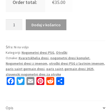
Order total:
€35.00
Otroški
Dodaj v košarico
Nogometni dresi kompleti
Paris
Saint-
Germain
Šifra:
Ni na voljo
Kategoriji:
Nogometni dresi PSG
,
Otroški
PSG
Oznake:
Kvaratskhelia dresi
,
nogometni dresi komplet
,
Tretji
Nogometni dresi z imenom
,
otroški dresi PSG z lastnim imenom
,
2025-
paris saint germain dresi
,
paris saint-germain dresi 2025
,
26
slovenski nogometni dres za otroke
Kvaratskhelia
Fa
T
E
Pi
R
S
7
ce
wi
m
nt
e
h
količina
b
tt
ai
er
d
ar
o
er
l
es
di
e
Opis