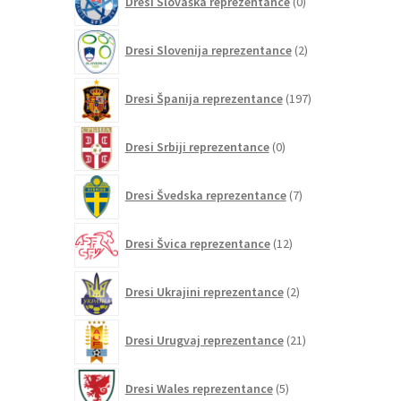
Dresi Slovaška reprezentance
0
izdelkov
2
Dresi Slovenija reprezentance
2
izdelka
197
Dresi Španija reprezentance
197
izdelkov
0
Dresi Srbiji reprezentance
0
izdelkov
7
Dresi Švedska reprezentance
7
izdelkov
12
Dresi Švica reprezentance
12
izdelkov
2
Dresi Ukrajini reprezentance
2
izdelka
21
Dresi Urugvaj reprezentance
21
izdelkov
5
Dresi Wales reprezentance
5
izdelkov