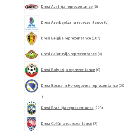
6
Dresi Avstrija reprezentance
6
izdelkov
0
Dresi Azerbajdžanu reprezentance
0
izdelkov
107
Dresi Belgija reprezentance
107
izdelkov
0
Dresi Belorusijo reprezentance
0
izdelkov
0
Dresi Bolgarijo reprezentance
0
izdelkov
Dresi Bosna in Hercegovina reprezentance
20
20
izdelkov
223
Dresi Brazilija reprezentance
223
izdelkov
2
Dresi Češčina reprezentance
2
izdelka