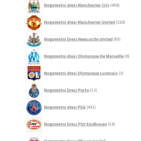
458
Nogometni dresi Manchester City
458
izdelkov
320
Nogometni dresi Manchester United
320
izdelkov
85
Nogometni Dresi Newcastle United
85
izdelkov
0
Nogometni dresi Olympique De Marseille
0
izdelk
3
Nogometni dresi Olympique Lyonnais
3
izdelki
13
Nogometni Dresi Porto
13
izdelkov
431
Nogometni dresi PSG
431
izdelkov
19
Nogometni Dresi PSV Eindhoven
19
izdelkov
84