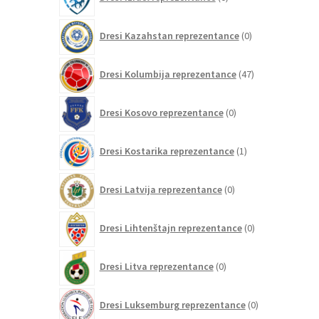
izdelkov
0
Dresi Kazahstan reprezentance
0
izdelkov
47
Dresi Kolumbija reprezentance
47
izdelkov
0
Dresi Kosovo reprezentance
0
izdelkov
1
Dresi Kostarika reprezentance
1
izdelek
0
Dresi Latvija reprezentance
0
izdelkov
0
Dresi Lihtenštajn reprezentance
0
izdelkov
0
Dresi Litva reprezentance
0
izdelkov
0
Dresi Luksemburg reprezentance
0
izdelkov