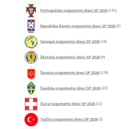
131
Portugalska nogometni dresi SP 2026
131
izdelko
5
Republika Koreja nogometni dresi SP 2026
5
izdel
16
Senegal nogometni dresi SP 2026
16
izdelkov
6
Škotska nogometni dresi SP 2026
6
izdelkov
124
Španija nogometni dresi SP 2026
124
izdelkov
23
Švedska nogometni dresi SP 2026
23
izdelkov
11
Švica nogometni dresi SP 2026
11
izdelkov
2
Turčija nogometni dresi SP 2026
2
izdelka