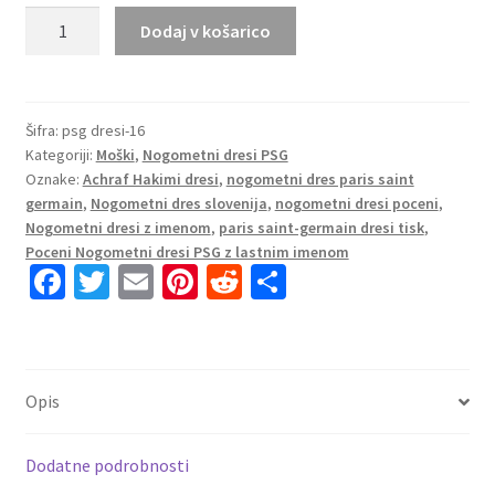
Poceni
Dodaj v košarico
Nogometni
dresi
Paris
Saint-
Šifra:
psg dresi-16
Kategoriji:
Moški
,
Nogometni dresi PSG
Germain
Oznake:
Achraf Hakimi dresi
,
nogometni dres paris saint
PSG
germain
,
Nogometni dres slovenija
,
nogometni dresi poceni
,
Tretji
Nogometni dresi z imenom
,
paris saint-germain dresi tisk
,
2025-
Poceni Nogometni dresi PSG z lastnim imenom
26
Fa
T
E
Pi
R
S
Achraf
ce
wi
m
nt
e
h
Hakimi
b
tt
ai
er
d
ar
2
o
er
l
es
di
e
količina
Opis
o
t
t
k
Dodatne podrobnosti