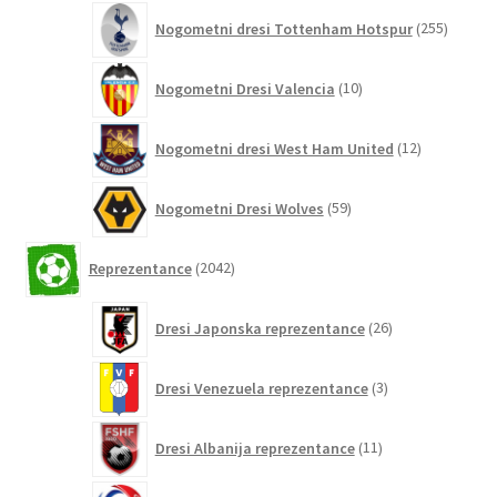
255
Nogometni dresi Tottenham Hotspur
255
izdelko
10
Nogometni Dresi Valencia
10
izdelkov
12
Nogometni dresi West Ham United
12
izdelkov
59
Nogometni Dresi Wolves
59
izdelkov
2042
Reprezentance
2042
izdelkov
26
Dresi Japonska reprezentance
26
izdelkov
3
Dresi Venezuela reprezentance
3
izdelki
11
Dresi Albanija reprezentance
11
izdelkov
0