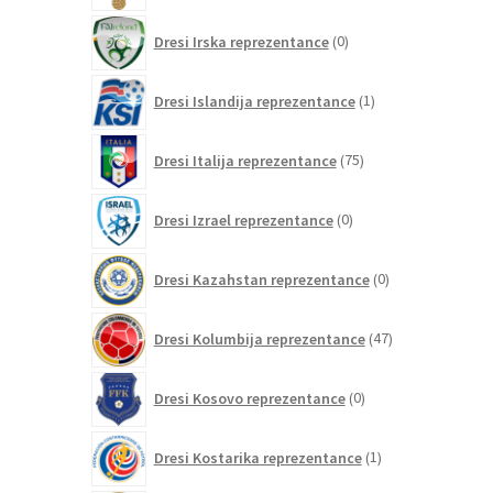
0
Dresi Irska reprezentance
0
izdelkov
1
Dresi Islandija reprezentance
1
izdelek
75
Dresi Italija reprezentance
75
izdelkov
0
Dresi Izrael reprezentance
0
izdelkov
0
Dresi Kazahstan reprezentance
0
izdelkov
47
Dresi Kolumbija reprezentance
47
izdelkov
0
Dresi Kosovo reprezentance
0
izdelkov
1
Dresi Kostarika reprezentance
1
izdelek