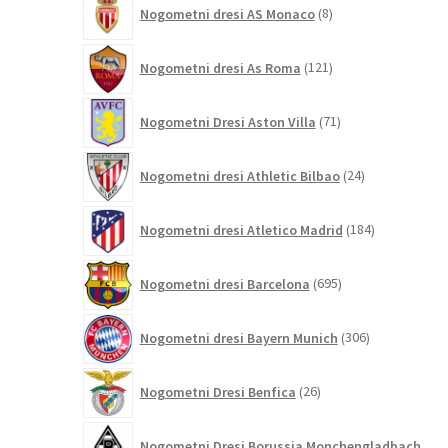
8
Nogometni dresi AS Monaco
8
izdelkov
121
Nogometni dresi As Roma
121
izdelkov
71
Nogometni Dresi Aston Villa
71
izdelkov
24
Nogometni dresi Athletic Bilbao
24
izdelkov
184
Nogometni dresi Atletico Madrid
184
izdelkov
695
Nogometni dresi Barcelona
695
izdelkov
306
Nogometni dresi Bayern Munich
306
izdelkov
26
Nogometni Dresi Benfica
26
izdelkov
Nogometni Dresi Borussia Monchengladbach