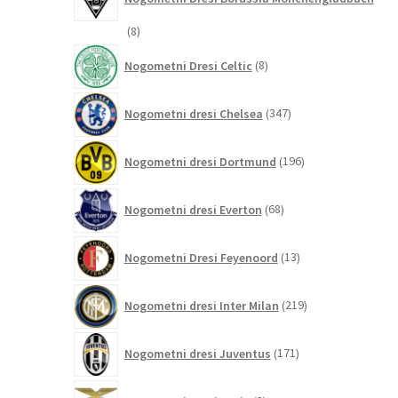
8
8
izdelkov
8
Nogometni Dresi Celtic
8
izdelkov
347
Nogometni dresi Chelsea
347
izdelkov
196
Nogometni dresi Dortmund
196
izdelkov
68
Nogometni dresi Everton
68
izdelkov
13
Nogometni Dresi Feyenoord
13
izdelkov
219
Nogometni dresi Inter Milan
219
izdelkov
171
Nogometni dresi Juventus
171
izdelkov
8