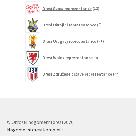
12
Dresi Švica reprezentance
12
izdelkov
2
Dresi Ukrajini reprezentance
2
izdelka
21
Dresi Urugvaj reprezentance
21
izdelkov
5
Dresi Wales reprezentance
5
izdelkov
26
Dresi Združene države reprezentance
26
izdelkov
© Otroški nogometni dresi 2026
Nogometni dresi kompleti
.