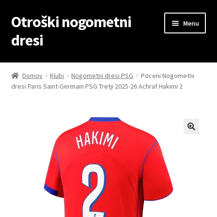
Otroški nogometni
Skip
Skip
Menu
to
to
dresi
navigation
content
Domov
Domov
Klubi
Nogometni dresi PSG
Poceni Nogometni
dresi Paris Saint-Germain PSG Tretji 2025-26 Achraf Hakimi 2
Blog
Kontaktiraj nas
Košarica
Moj račun
Trgovina
Zaključek nakupa