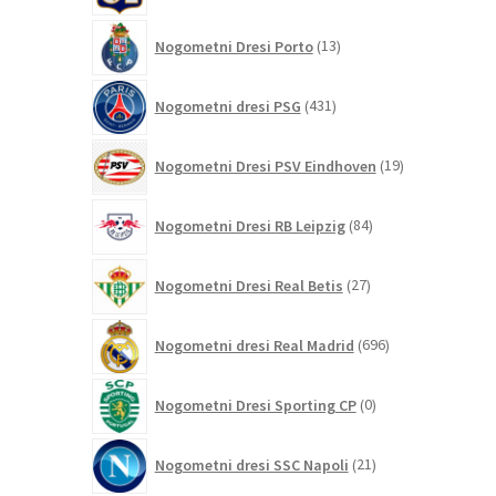
13
Nogometni Dresi Porto
13
izdelkov
431
Nogometni dresi PSG
431
izdelkov
19
Nogometni Dresi PSV Eindhoven
19
izdelkov
84
Nogometni Dresi RB Leipzig
84
izdelkov
27
Nogometni Dresi Real Betis
27
izdelkov
696
Nogometni dresi Real Madrid
696
izdelkov
0
Nogometni Dresi Sporting CP
0
izdelkov
21
Nogometni dresi SSC Napoli
21
izdelkov