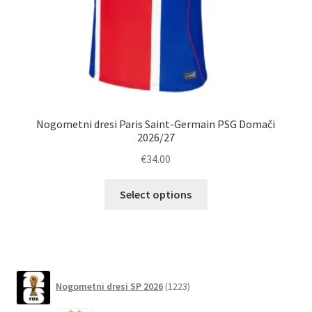
Nogometni dresi Paris Saint-Germain PSG Domači
2026/27
€
34.00
Ta
Select options
izdelek
ima
več
različic.
Možnosti
1223
Nogometni dresi SP 2026
1223
lahko
izdelkov
izberete