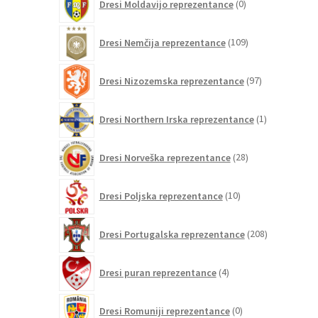
Dresi Moldavijo reprezentance
0
izdelkov
109
Dresi Nemčija reprezentance
109
izdelkov
97
Dresi Nizozemska reprezentance
97
izdelkov
1
Dresi Northern Irska reprezentance
1
izdelek
28
Dresi Norveška reprezentance
28
izdelkov
10
Dresi Poljska reprezentance
10
izdelkov
208
Dresi Portugalska reprezentance
208
izdelkov
4
Dresi puran reprezentance
4
izdelki
0
Dresi Romuniji reprezentance
0
izdelkov