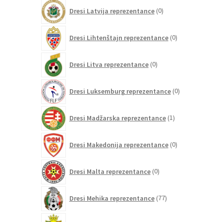
0
Dresi Latvija reprezentance
0
izdelkov
0
Dresi Lihtenštajn reprezentance
0
izdelkov
0
Dresi Litva reprezentance
0
izdelkov
0
Dresi Luksemburg reprezentance
0
izdelkov
1
Dresi Madžarska reprezentance
1
izdelek
0
Dresi Makedonija reprezentance
0
izdelkov
0
Dresi Malta reprezentance
0
izdelkov
77
Dresi Mehika reprezentance
77
izdelkov
0