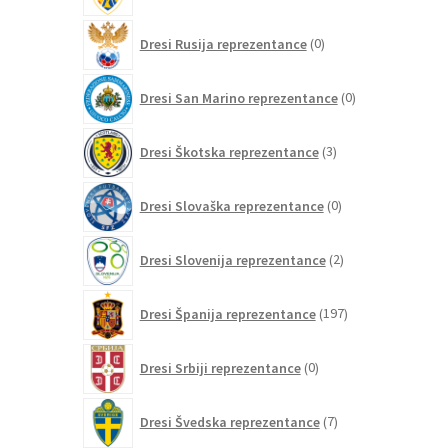
0
Dresi Rusija reprezentance
0
izdelkov
0
Dresi San Marino reprezentance
0
izdelkov
3
Dresi Škotska reprezentance
3
izdelki
0
Dresi Slovaška reprezentance
0
izdelkov
2
Dresi Slovenija reprezentance
2
izdelka
197
Dresi Španija reprezentance
197
izdelkov
0
Dresi Srbiji reprezentance
0
izdelkov
7
Dresi Švedska reprezentance
7
izdelkov