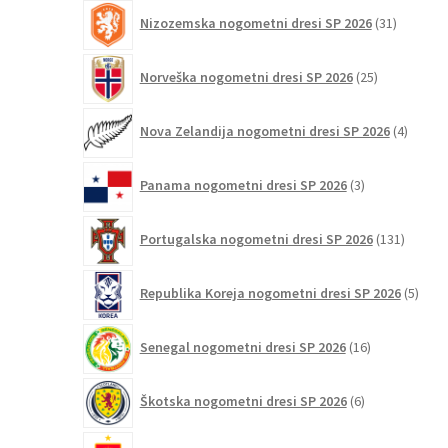
31
Nizozemska nogometni dresi SP 2026
31
izdelkov
25
Norveška nogometni dresi SP 2026
25
izdelkov
4
Nova Zelandija nogometni dresi SP 2026
4
izdelki
3
Panama nogometni dresi SP 2026
3
izdelki
131
Portugalska nogometni dresi SP 2026
131
izdelko
5
Republika Koreja nogometni dresi SP 2026
5
izdel
16
Senegal nogometni dresi SP 2026
16
izdelkov
6
Škotska nogometni dresi SP 2026
6
izdelkov
124