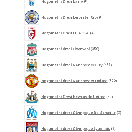
Nogometni Dresi Lazio
8
izdelkov
0
Nogometni Dresi Leicester City
0
izdelkov
4
Nogometni Dresi Lille OSC
4
izdelki
350
Nogometni dresi Liverpool
350
izdelkov
458
Nogometni dresi Manchester City
458
izdelkov
320
Nogometni dresi Manchester United
320
izdelkov
85
Nogometni Dresi Newcastle United
85
izdelkov
0
Nogometni dresi Olympique De Marseille
0
izdelk
3
Nogometni dresi Olympique Lyonnais
3
izdelki