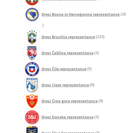
izdelkov
Dresi Bosna in Hercegovina reprezentance
20
20
izdelkov
223
Dresi Brazilija reprezentance
223
izdelkov
2
Dresi Češčina reprezentance
2
izdelka
5
Dresi Čile reprezentance
5
izdelkov
0
Dresi Ciper reprezentance
0
izdelkov
0
Dresi Črna gora reprezentance
0
izdelkov
3
Dresi Danska reprezentance
3
izdelki
3
Dresi Ekvador reprezentance
3