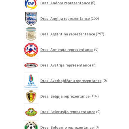
Dresi Andora reprezentance
0
izdelkov
155
Dresi Anglija reprezentance
155
izdelkov
297
Dresi Argentina reprezentance
297
izdelkov
0
Dresi Armenija reprezentance
0
izdelkov
6
Dresi Avstrija reprezentance
6
izdelkov
0
Dresi Azerbajdžanu reprezentance
0
izdelkov
107
Dresi Belgija reprezentance
107
izdelkov
0
Dresi Belorusijo reprezentance
0
izdelkov
0
Dresi Bolgarijo reprezentance
0