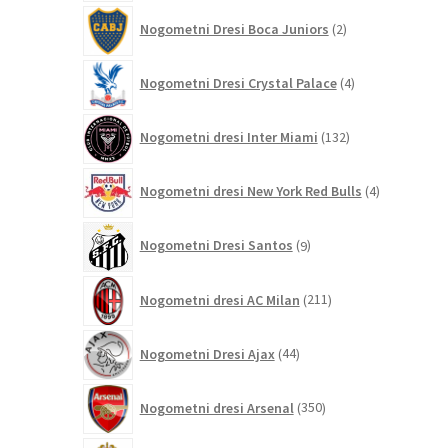
2
Nogometni Dresi Boca Juniors
2
izdelka
4
Nogometni Dresi Crystal Palace
4
izdelki
132
Nogometni dresi Inter Miami
132
izdelkov
4
Nogometni dresi New York Red Bulls
4
izdelki
9
Nogometni Dresi Santos
9
izdelkov
211
Nogometni dresi AC Milan
211
izdelkov
44
Nogometni Dresi Ajax
44
izdelkov
350
Nogometni dresi Arsenal
350
izdelkov