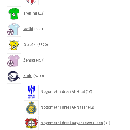
13
Trening
13
izdelkov
3881
Moški
3881
izdelkov
3320
Otroški
3320
izdelkov
497
Ženski
497
izdelkov
6200
Klubi
6200
izdelkov
16
Nogometni dresi Al-Hilal
16
izdelkov
42
Nogometni dresi Al-Nassr
42
izdelkov
31
Nogometni dresi Bayer Leverkusen
31
izdelkov