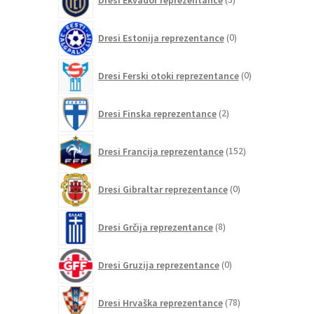
izdelki
0
Dresi Estonija reprezentance
0
izdelkov
0
Dresi Ferski otoki reprezentance
0
izdelkov
2
Dresi Finska reprezentance
2
izdelka
152
Dresi Francija reprezentance
152
izdelkov
0
Dresi Gibraltar reprezentance
0
izdelkov
8
Dresi Grčija reprezentance
8
izdelkov
0
Dresi Gruzija reprezentance
0
izdelkov
78
Dresi Hrvaška reprezentance
78
izdelkov