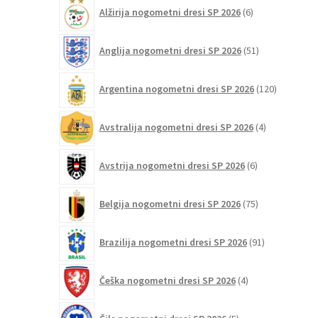
6
Alžirija nogometni dresi SP 2026
6
na
izdelkov
strani
51
izdelka
Anglija nogometni dresi SP 2026
51
izdelkov
120
Argentina nogometni dresi SP 2026
120
izdelkov
4
Avstralija nogometni dresi SP 2026
4
izdelki
6
Avstrija nogometni dresi SP 2026
6
izdelkov
75
Belgija nogometni dresi SP 2026
75
izdelkov
91
Brazilija nogometni dresi SP 2026
91
izdelkov
4
Češka nogometni dresi SP 2026
4
izdelki
5