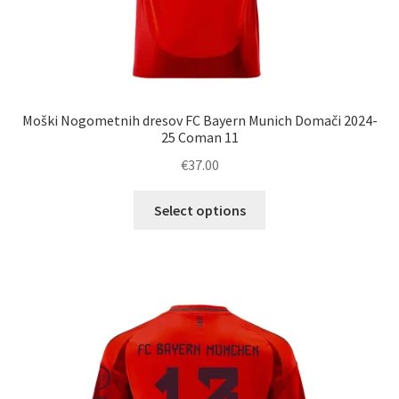
Moški Nogometnih dresov FC Bayern Munich Domači 2024-
25 Coman 11
€
37.00
Ta
Select options
izdelek
ima
več
različic.
Možnosti
lahko
izberete
na