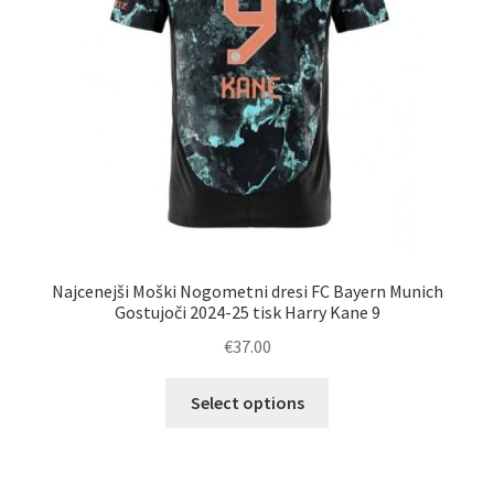
izdelka
Najcenejši Moški Nogometni dresi FC Bayern Munich
Gostujoči 2024-25 tisk Harry Kane 9
€
37.00
Ta
Select options
izdelek
ima
več