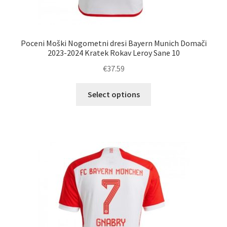
Poceni Moški Nogometni dresi Bayern Munich Domači
2023-2024 Kratek Rokav Leroy Sane 10
€
37.59
Ta
Select options
izdelek
ima
več
različic.
Možnosti
lahko
izberete
na
strani
izdelka