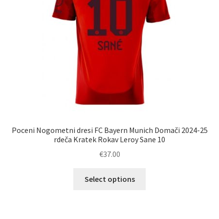
na
strani
izdelka
Poceni Nogometni dresi FC Bayern Munich Domači 2024-25
rdeča Kratek Rokav Leroy Sane 10
€
37.00
Ta
Select options
izdelek
ima
več