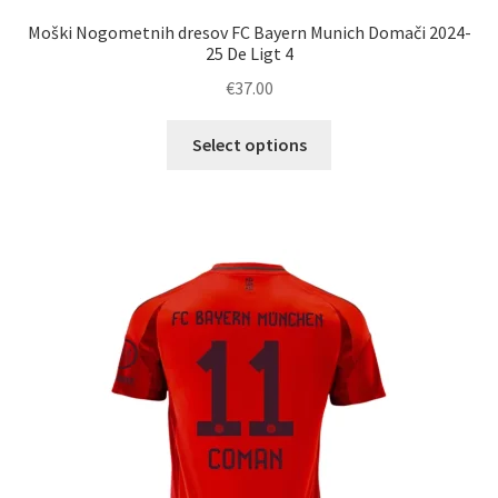
Moški Nogometnih dresov FC Bayern Munich Domači 2024-
25 De Ligt 4
€
37.00
Ta
Select options
izdelek
ima
več
različic.
Možnosti
lahko
izberete
na
strani
izdelka