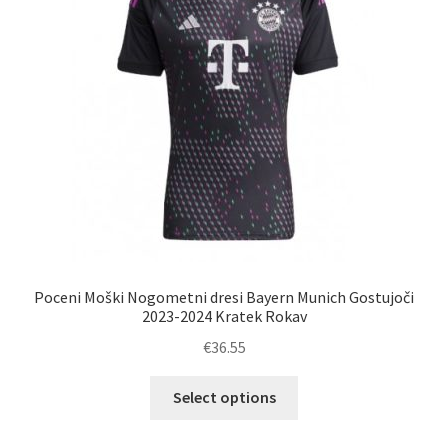
izberete
na
strani
izdelka
Poceni Moški Nogometni dresi Bayern Munich Gostujoči
2023-2024 Kratek Rokav
€
36.55
Ta
Select options
izdelek
ima