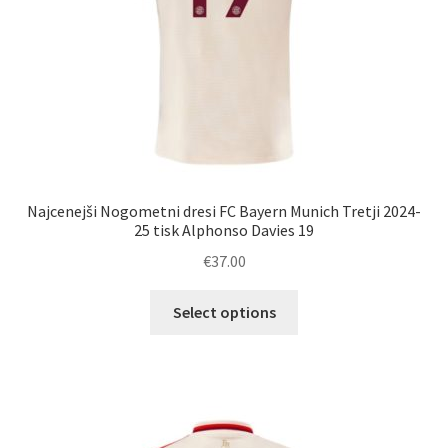
Najcenejši Nogometni dresi FC Bayern Munich Tretji 2024-
25 tisk Alphonso Davies 19
€
37.00
Ta
Select options
izdelek
ima
več
različic.
Možnosti