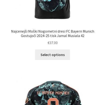
Najcenejši Moški Nogometni dresi FC Bayern Munich
Gostujoči 2024-25 tisk Jamal Musiala 42
€
37.00
Ta
Select options
izdelek
ima
več
različic.
Možnosti
lahko
izberete
na
strani