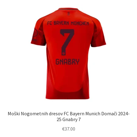
različic.
Možnosti
lahko
izberete
na
strani
izdelka
Moški Nogometnih dresov FC Bayern Munich Domači 2024-
25 Gnabry 7
€
37.00