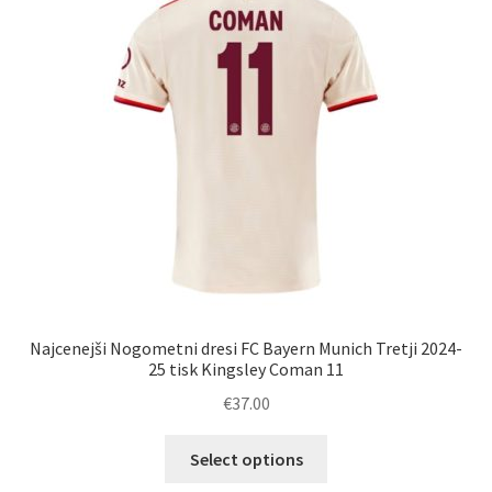
lahko
izberete
na
strani
izdelka
Najcenejši Nogometni dresi FC Bayern Munich Tretji 2024-
25 tisk Kingsley Coman 11
€
37.00
Ta
Select options
izdelek