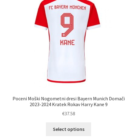
lahko
izberete
na
strani
izdelka
Poceni Moški Nogometni dresi Bayern Munich Domači
2023-2024 Kratek Rokav Harry Kane 9
€
37.58
Ta
Select options
izdelek