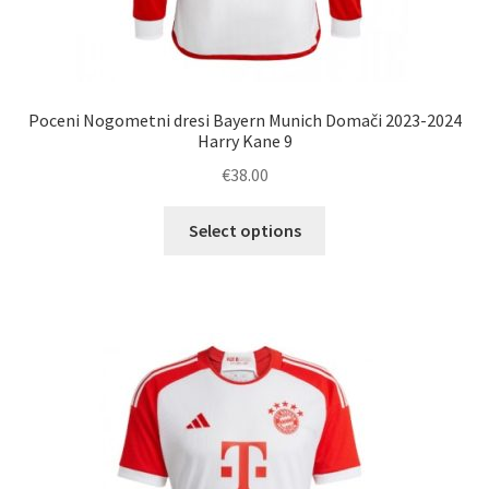
Poceni Nogometni dresi Bayern Munich Domači 2023-2024
Harry Kane 9
€
38.00
Ta
Select options
izdelek
ima
več
različic.
Možnosti
lahko
izberete
na
strani