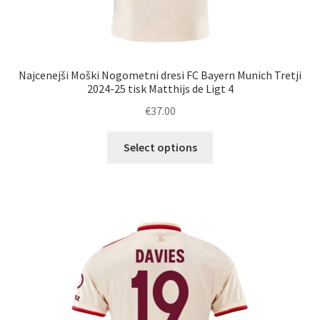
Najcenejši Moški Nogometni dresi FC Bayern Munich Tretji
2024-25 tisk Matthijs de Ligt 4
€
37.00
Ta
Select options
izdelek
ima
več
različic.
Možnosti
lahko
izberete
na
strani
izdelka