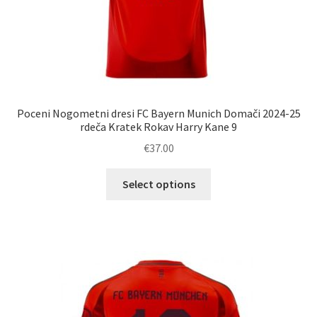
Poceni Nogometni dresi FC Bayern Munich Domači 2024-25
rdeča Kratek Rokav Harry Kane 9
€
37.00
Ta
Select options
izdelek
ima
več
različic.
Možnosti
lahko
izberete