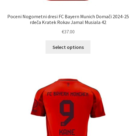
Poceni Nogometni dresi FC Bayern Munich Domači 2024-25
rdeča Kratek Rokav Jamal Musiala 42
€
37.00
Ta
Select options
izdelek
ima
več
različic.
Možnosti
lahko
izberete
na
strani
izdelka