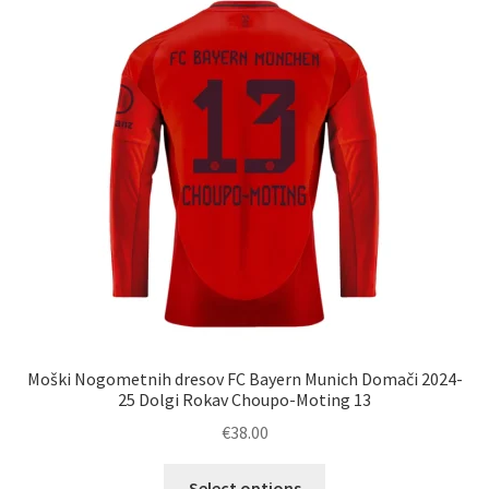
Možnosti
lahko
izberete
na
strani
izdelka
Moški Nogometnih dresov FC Bayern Munich Domači 2024-
25 Dolgi Rokav Choupo-Moting 13
€
38.00
Ta
Select options