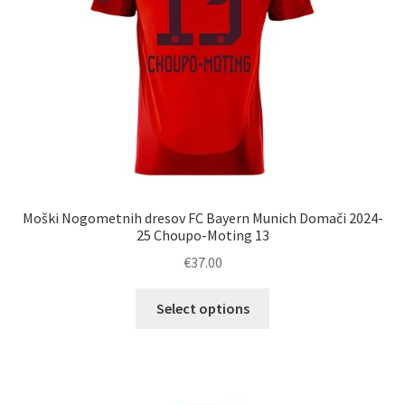
strani
izdelka
Moški Nogometnih dresov FC Bayern Munich Domači 2024-
25 Choupo-Moting 13
€
37.00
Ta
Select options
izdelek
ima
več
različic.