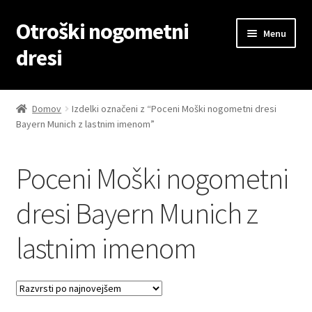
Otroški nogometni
Skip
Skip
Menu
to
to
dresi
navigation
content
Domov
Domov
Izdelki označeni z “Poceni Moški nogometni dresi
Bayern Munich z lastnim imenom”
Blog
Kontaktiraj nas
Poceni Moški nogometni
Košarica
dresi Bayern Munich z
lastnim imenom
Moj račun
Trgovina
Zaključek nakupa