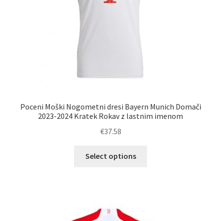
izdelka
Poceni Moški Nogometni dresi Bayern Munich Domači
2023-2024 Kratek Rokav z lastnim imenom
€
37.58
Ta
Select options
izdelek
ima
več
različic.
Možnosti