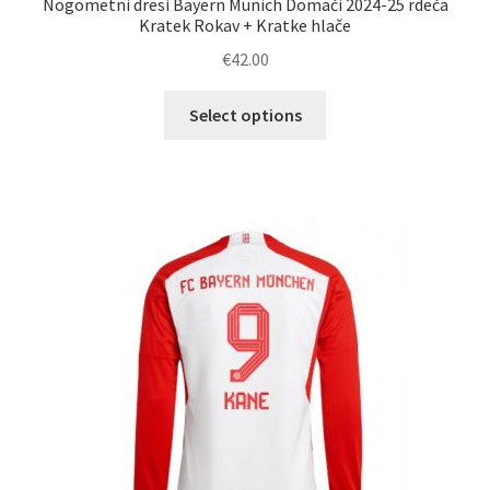
Nogometni dresi Bayern Munich Domači 2024-25 rdeča
Kratek Rokav + Kratke hlače
€
42.00
Ta
Select options
izdelek
ima
več
različic.
Možnosti
lahko
izberete
na
strani
izdelka