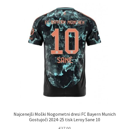
različic.
Možnosti
lahko
izberete
na
strani
izdelka
Najcenejši Moški Nogometni dresi FC Bayern Munich
Gostujoči 2024-25 tisk Leroy Sane 10
€
37.00