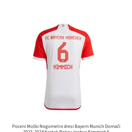
ima
več
različic.
Možnosti
lahko
izberete
na
strani
izdelka
Poceni Moški Nogometni dresi Bayern Munich Domači
2023-2024 Kratek Rokav Joshua Kimmich 6