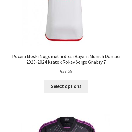
Poceni Moški Nogometni dresi Bayern Munich Domači
2023-2024 Kratek Rokav Serge Gnabry 7
€
37.59
Ta
Select options
izdelek
ima
več
različic.
Možnosti
lahko