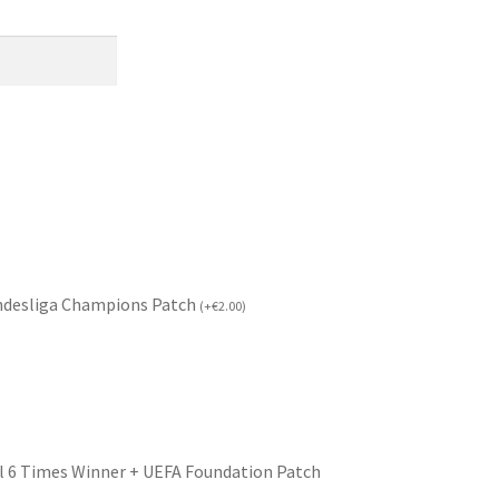
ndesliga Champions Patch
(
+
€
2.00
)
l 6 Times Winner + UEFA Foundation Patch