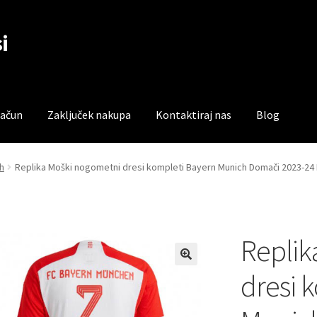
i
račun
Zaključek nakupa
Kontaktiraj nas
Blog
čun
Trgovina
Zaključek nakupa
h
Replika Moški nogometni dresi kompleti Bayern Munich Domači 2023-24
Replik
dresi 