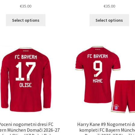
€
35.00
€
35.00
Ta
Ta
Select options
Select options
izdelek
izd
ima
im
več
ve
različic.
razl
Možnosti
Mož
lahko
lah
izberete
izb
na
na
strani
str
izdelka
izd
Poceni nogometni dresi FC
Harry Kane #9 Nogometni dr
ern München Domači 2026-27
kompleti FC Bayern Münch