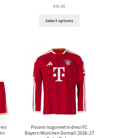
€
35.00
Ta
Select options
elek
izdelek
a
ima
č
več
ičic.
različic.
nosti
Možnosti
ko
lahko
erete
izberete
na
ani
strani
elka
izdelka
esi
Poceni nogometni dresi FC
en
Bayern München Domači 2026-27