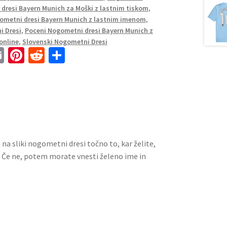
dresi Bayern Munich za Moški z lastnim tiskom
,
ometni dresi Bayern Munich z lastnim imenom
,
i Dresi
,
Poceni Nogometni dresi Bayern Munich z
online
,
Slovenski Nogometni Dresi
E
Pi
R
S
m
nt
e
h
ai
er
d
ar
l
es
di
e
t
t
a na sliki nogometni dresi točno to, kar želite,
. Če ne, potem morate vnesti želeno ime in