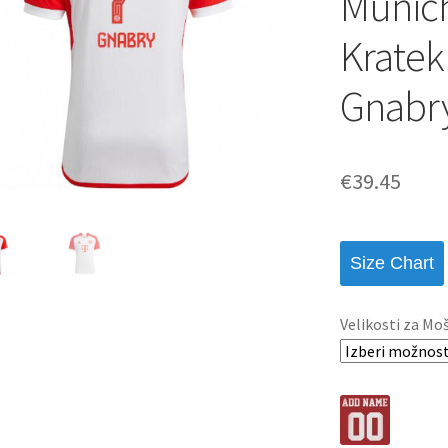
Munic
Kratek
Gnabry
€
39.45
Size Chart
Velikosti za Mo