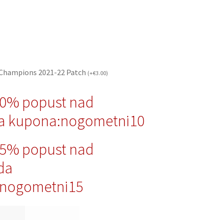
 Champions 2021-22 Patch
(
+
€
3.00
)
10% popust nad
a kupona:nogometni10
15% popust nad
da
nogometni15