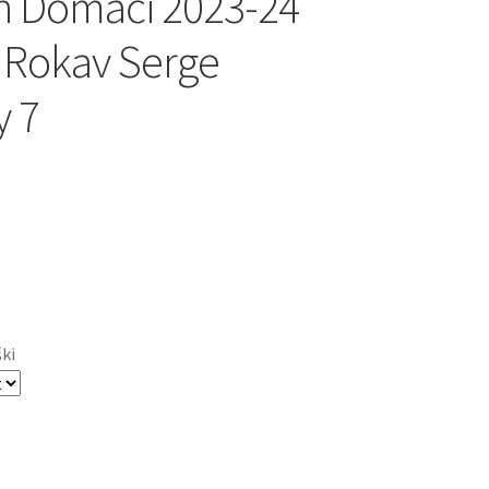
h Domači 2023-24
 Rokav Serge
 7
ški