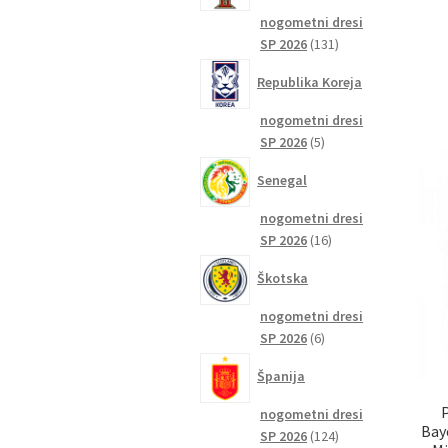
nogometni dresi
131
SP 2026
131
izdelkov
Republika Koreja
nogometni dresi
5
SP 2026
5
izdelkov
Senegal
nogometni dresi
16
SP 2026
16
izdelkov
Škotska
nogometni dresi
6
SP 2026
6
izdelkov
Španija
nogometni dresi
Bay
124
SP 2026
124