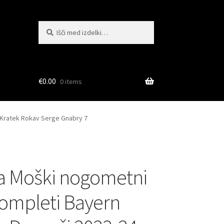
Išči:
Iskanje
€
0.00
0 items
 Kratek Rokav Serge Gnabry 7
a Moški nogometni
kompleti Bayern