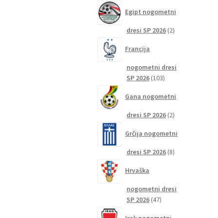
izdelkov
Egipt nogometni
2
dresi SP 2026
2
izdelka
Francija
nogometni dresi
103
SP 2026
103
izdelki
Gana nogometni
2
dresi SP 2026
2
izdelka
Grčija nogometni
8
dresi SP 2026
8
izdelkov
Hrvaška
nogometni dresi
47
SP 2026
47
izdelkov