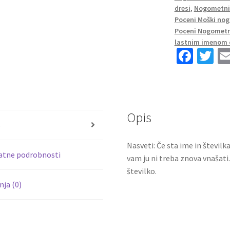
2023-
dresi
,
Nogometni 
24
Poceni Moški nog
Kratek
Poceni Nogometn
Rokav
lastnim imenom 
Fa
T
Serge
Gnabry
ce
wi
7
b
tt
količina
o
er
Opis
o
s
k
Nasveti: Če sta ime in številk
atne podrobnosti
vam ju ni treba znova vnašati
številko.
ja (0)