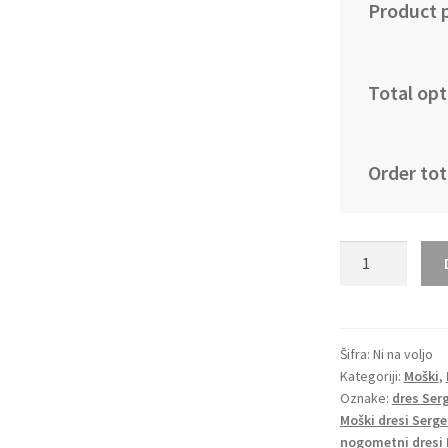
Product p
Total opt
Order tot
Replika
Moški
nogometni
dresi
kompleti
Šifra:
Ni na voljo
Kategoriji:
Moški
,
Bayern
Oznake:
dres Ser
Munich
Moški dresi Serg
Domači
nogometni dresi