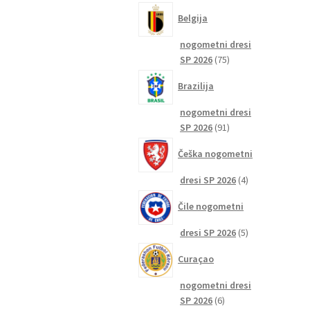
izdelkov
Belgija
nogometni dresi
75
SP 2026
75
izdelkov
Brazilija
nogometni dresi
91
SP 2026
91
izdelkov
Češka nogometni
4
dresi SP 2026
4
izdelki
Čile nogometni
5
dresi SP 2026
5
izdelkov
Curaçao
nogometni dresi
6
SP 2026
6