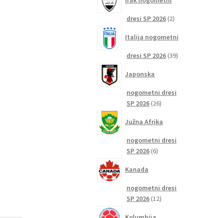
Irak nogometni
2
dresi SP 2026
2
izdelka
Italija nogometni
39
dresi SP 2026
39
izdelkov
Japonska
nogometni dresi
26
SP 2026
26
izdelkov
Južna Afrika
nogometni dresi
6
SP 2026
6
izdelkov
Kanada
nogometni dresi
12
SP 2026
12
izdelkov
Kolumbija