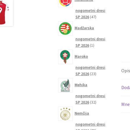
nogometni dresi
47
SP 2026
47
izdelkov
Madžarska
nogometni dresi
1
SP 2026
1
izdelek
Maroko
nogometni dresi
Opi
23
SP 2026
23
izdelkov
Mehika
Dod
nogometni dresi
32
SP 2026
32
Mnen
izdelkov
Nemčija
nogometni dresi