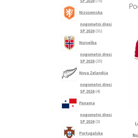
75
SP 2026
75
Po
izdelkov
Nizozemska
nogometni dresi
31
SP 2026
31
izdelkov
Norveška
nogometni dresi
25
SP 2026
25
izdelkov
Nova Zelandija
nogometni dresi
4
SP 2026
4
izdelki
Panama
nogometni dresi
3
SP 2026
3
L
izdelki
Portugalska
No