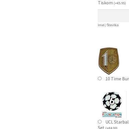
Tiskom
(
+
€
5.95
)
Imei / Številka
10 Time Bu
UCL Starbal
Set
(
+
€
4.00
)