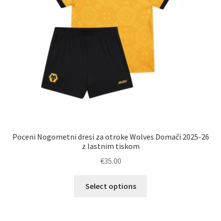
strani
izdelka
Poceni Nogometni dresi za otroke Wolves Domači 2025-26
z lastnim tiskom
€
35.00
Ta
Select options
izdelek
ima
več