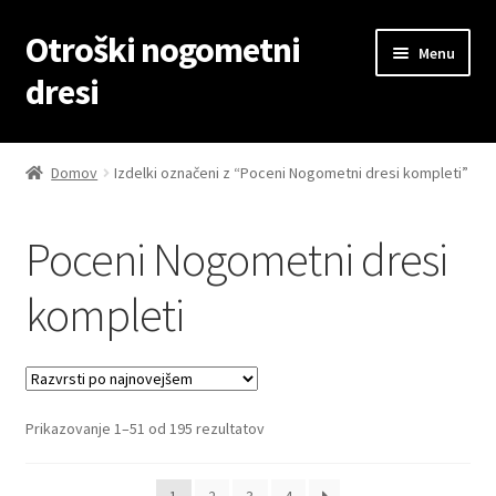
Otroški nogometni
Skip
Skip
Menu
to
to
dresi
navigation
content
Domov
Domov
Izdelki označeni z “Poceni Nogometni dresi kompleti”
Blog
Poceni Nogometni dresi
Kontaktiraj nas
kompleti
Košarica
Moj račun
Sorted
Prikazovanje 1–51 od 195 rezultatov
Trgovina
by
latest
Zaključek nakupa