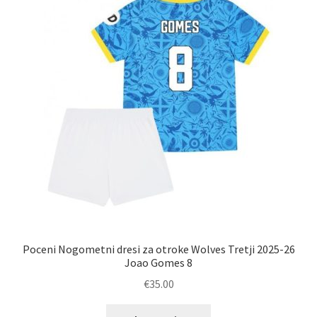
lahko
izberete
na
strani
izdelka
Poceni Nogometni dresi za otroke Wolves Tretji 2025-26
Joao Gomes 8
€
35.00
Ta