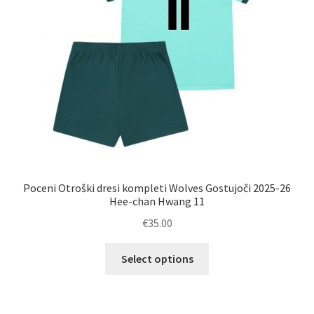
strani
izdelka
Poceni Otroški dresi kompleti Wolves Gostujoči 2025-26
Hee-chan Hwang 11
€
35.00
Ta
Select options
izdelek
ima
več