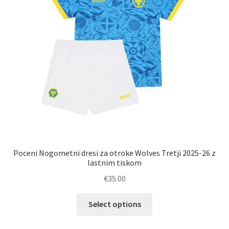
na
strani
izdelka
Poceni Nogometni dresi za otroke Wolves Tretji 2025-26 z
lastnim tiskom
€
35.00
Ta
Select options
izdelek
ima