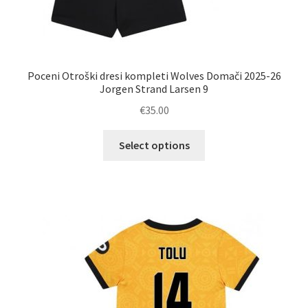
Poceni Otroški dresi kompleti Wolves Domači 2025-26
Jorgen Strand Larsen 9
€
35.00
Ta
Select options
izdelek
ima
več
različic.
Možnosti
lahko
izberete
na
strani