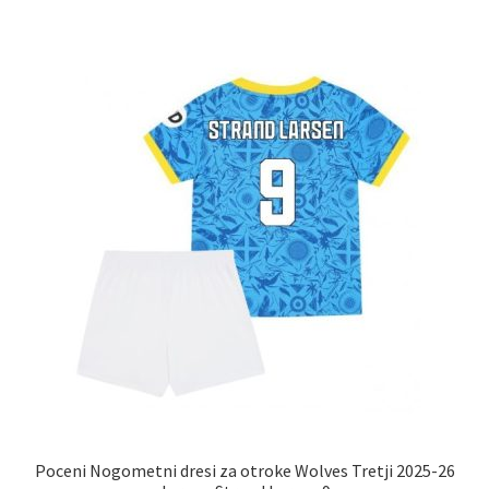
več
različic.
Možnosti
lahko
izberete
na
strani
izdelka
Poceni Nogometni dresi za otroke Wolves Tretji 2025-26