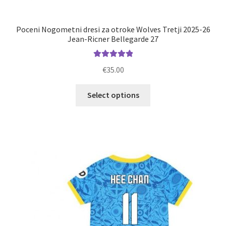
Poceni Nogometni dresi za otroke Wolves Tretji 2025-26
Jean-Ricner Bellegarde 27
Ocenjeno
€
35.00
5.00
od 5
Ta
Select options
izdelek
ima
več
različic.
Možnosti
lahko
izberete
na
strani
izdelka