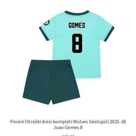
različic.
Možnosti
lahko
izberete
na
strani
izdelka
Poceni Otroški dresi kompleti Wolves Gostujoči 2025-26
Joao Gomes 8