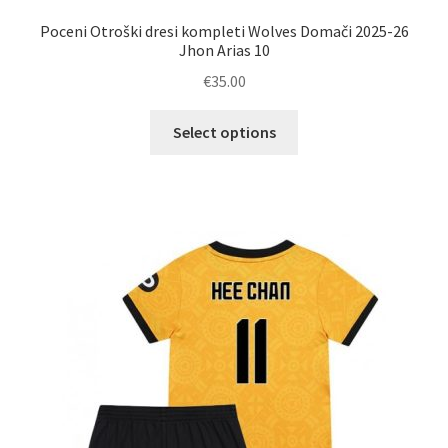
Poceni Otroški dresi kompleti Wolves Domači 2025-26
Jhon Arias 10
€
35.00
Ta
Select options
izdelek
ima
več
različic.
Možnosti
lahko
izberete
na
strani
izdelka