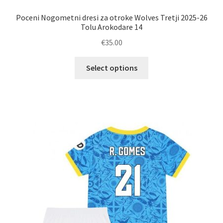
Poceni Nogometni dresi za otroke Wolves Tretji 2025-26
Tolu Arokodare 14
€
35.00
Ta
Select options
izdelek
ima
več
različic.
Možnosti
lahko
izberete
na
strani
izdelka