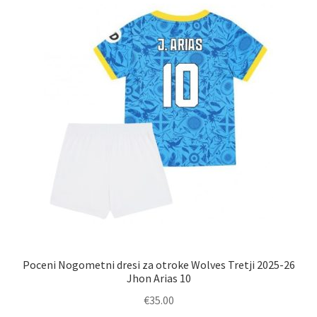
Možnosti
lahko
izberete
na
strani
izdelka
Poceni Nogometni dresi za otroke Wolves Tretji 2025-26
Jhon Arias 10
€
35.00