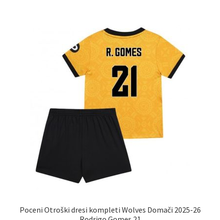
več
različic.
Možnosti
lahko
izberete
na
strani
izdelka
Poceni Otroški dresi kompleti Wolves Domači 2025-26
Rodrigo Gomes 21