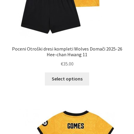
Poceni Otroški dresi kompleti Wolves Domači 2025-26
Hee-chan Hwang 11
€
35.00
Ta
Select options
izdelek
ima
več
različic.
Možnosti
lahko
izberete