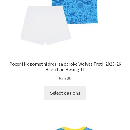
Poceni Nogometni dresi za otroke Wolves Tretji 2025-26
Hee-chan Hwang 11
€
35.00
Ta
Select options
izdelek
ima
več
različic.
Možnosti