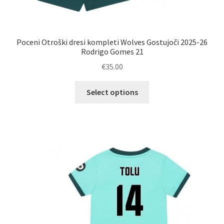
Poceni Otroški dresi kompleti Wolves Gostujoči 2025-26
Rodrigo Gomes 21
€
35.00
Ta
Select options
izdelek
ima
več
različic.
Možnosti
lahko
izberete
na
strani
izdelka