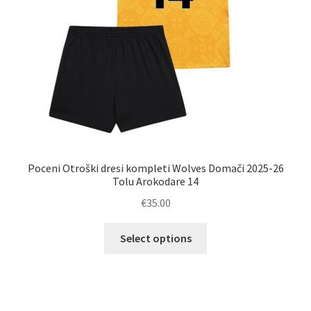
izdelka
Poceni Otroški dresi kompleti Wolves Domači 2025-26
Tolu Arokodare 14
€
35.00
Ta
Select options
izdelek
ima
več
različic.