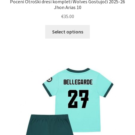
Poceni Otroški dresi kompleti Wolves Gostujoči 2025-26
Jhon Arias 10
€
35.00
Ta
Select options
izdelek
ima
več
različic.
Možnosti
lahko
izberete
na
strani
izdelka