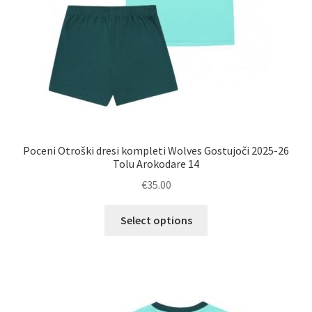
Poceni Otroški dresi kompleti Wolves Gostujoči 2025-26
Tolu Arokodare 14
€
35.00
Ta
Select options
izdelek
ima
več
različic.
Možnosti