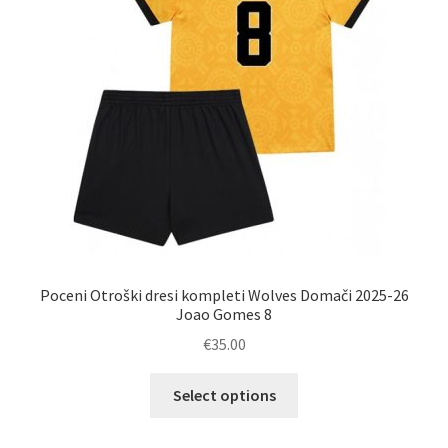
na
strani
izdelka
Poceni Otroški dresi kompleti Wolves Domači 2025-26
Joao Gomes 8
€
35.00
Ta
Select options
izdelek
ima