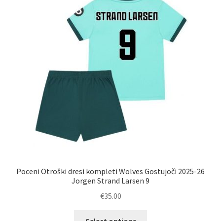
lahko
izberete
na
strani
izdelka
Poceni Otroški dresi kompleti Wolves Gostujoči 2025-26
Jorgen Strand Larsen 9
€
35.00
Ta
Select options