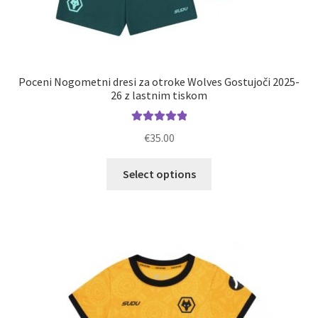
Poceni Nogometni dresi za otroke Wolves Gostujoči 2025-
26 z lastnim tiskom
Ocenjeno
€
35.00
5.00
od 5
Ta
Select options
izdelek
ima
več
različic.
Možnosti
lahko
izberete
na