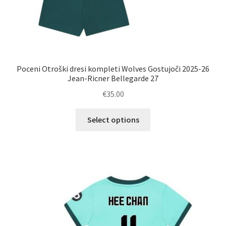
Poceni Otroški dresi kompleti Wolves Gostujoči 2025-26
Jean-Ricner Bellegarde 27
€
35.00
Ta
Select options
izdelek
ima
več
različic.
Možnosti
lahko
izberete
na