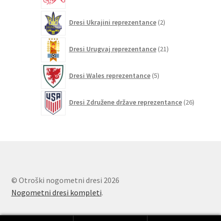
2
Dresi Ukrajini reprezentance
2
izdelka
21
Dresi Urugvaj reprezentance
21
izdelkov
5
Dresi Wales reprezentance
5
izdelkov
26
Dresi Združene države reprezentance
26
izdelkov
© Otroški nogometni dresi 2026
Nogometni dresi kompleti
.