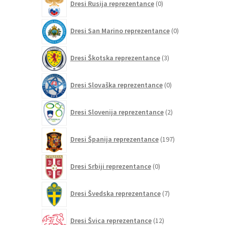
Dresi Rusija reprezentance
0
izdelkov
0
Dresi San Marino reprezentance
0
izdelkov
3
Dresi Škotska reprezentance
3
izdelki
0
Dresi Slovaška reprezentance
0
izdelkov
2
Dresi Slovenija reprezentance
2
izdelka
197
Dresi Španija reprezentance
197
izdelkov
0
Dresi Srbiji reprezentance
0
izdelkov
7
Dresi Švedska reprezentance
7
izdelkov
12
Dresi Švica reprezentance
12
izdelkov