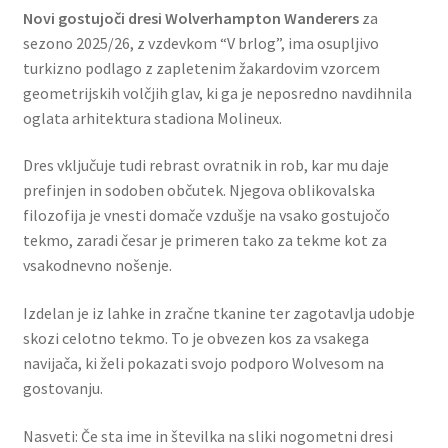
Novi gostujoči dresi Wolverhampton Wanderers
za
sezono 2025/26, z vzdevkom “V brlog”, ima osupljivo
turkizno podlago z zapletenim žakardovim vzorcem
geometrijskih volčjih glav, ki ga je neposredno navdihnila
oglata arhitektura stadiona Molineux.
Dres vključuje tudi rebrast ovratnik in rob, kar mu daje
prefinjen in sodoben občutek. Njegova oblikovalska
filozofija je vnesti domače vzdušje na vsako gostujočo
tekmo, zaradi česar je primeren tako za tekme kot za
vsakodnevno nošenje.
Izdelan je iz lahke in zračne tkanine ter zagotavlja udobje
skozi celotno tekmo. To je obvezen kos za vsakega
navijača, ki želi pokazati svojo podporo Wolvesom na
gostovanju.
Nasveti: Če sta ime in številka na sliki nogometni dresi