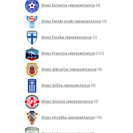
0
Dresi Estonija reprezentance
0
izdelkov
0
Dresi Ferski otoki reprezentance
0
izdelkov
2
Dresi Finska reprezentance
2
izdelka
152
Dresi Francija reprezentance
152
izdelkov
0
Dresi Gibraltar reprezentance
0
izdelkov
8
Dresi Grčija reprezentance
8
izdelkov
0
Dresi Gruzija reprezentance
0
izdelkov
78
Dresi Hrvaška reprezentance
78
izdelkov
0