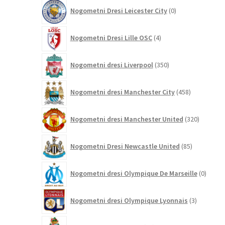
0
Nogometni Dresi Leicester City
0
izdelkov
4
Nogometni Dresi Lille OSC
4
izdelki
350
Nogometni dresi Liverpool
350
izdelkov
458
Nogometni dresi Manchester City
458
izdelkov
320
Nogometni dresi Manchester United
320
izdelkov
85
Nogometni Dresi Newcastle United
85
izdelkov
0
Nogometni dresi Olympique De Marseille
0
izdelk
3
Nogometni dresi Olympique Lyonnais
3
izdelki
13