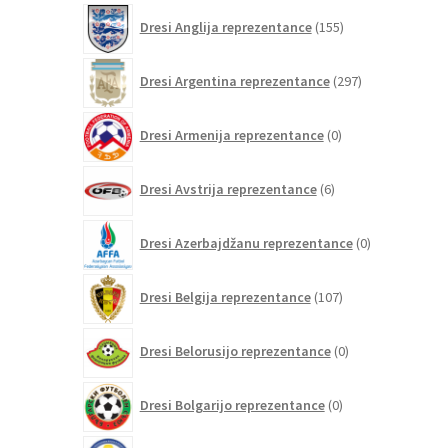
155
Dresi Anglija reprezentance
155
izdelkov
297
Dresi Argentina reprezentance
297
izdelkov
0
Dresi Armenija reprezentance
0
izdelkov
6
Dresi Avstrija reprezentance
6
izdelkov
0
Dresi Azerbajdžanu reprezentance
0
izdelkov
107
Dresi Belgija reprezentance
107
izdelkov
0
Dresi Belorusijo reprezentance
0
izdelkov
0
Dresi Bolgarijo reprezentance
0
izdelkov