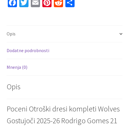
Fa
T
E
Pi
R
S
količina
ce
wi
m
nt
e
h
b
tt
ai
er
d
ar
o
er
l
es
di
e
Opis
o
t
t
k
Dodatne podrobnosti
Mnenja (0)
Opis
Poceni Otroški dresi kompleti Wolves
Gostujoči 2025-26 Rodrigo Gomes 21