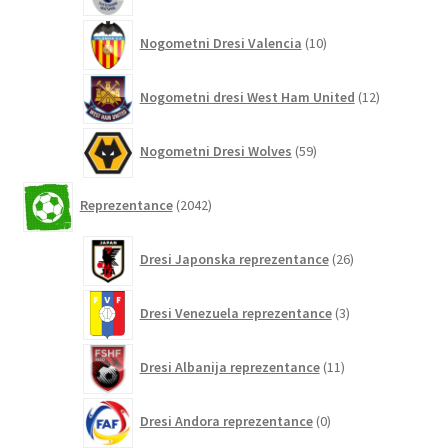
10
Nogometni Dresi Valencia
10
izdelkov
12
Nogometni dresi West Ham United
12
izdelkov
59
Nogometni Dresi Wolves
59
izdelkov
2042
Reprezentance
2042
izdelkov
26
Dresi Japonska reprezentance
26
izdelkov
3
Dresi Venezuela reprezentance
3
izdelki
11
Dresi Albanija reprezentance
11
izdelkov
0
Dresi Andora reprezentance
0
izdelkov