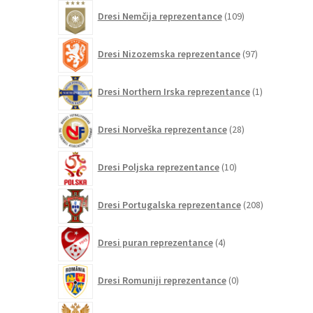
109
Dresi Nemčija reprezentance
109
izdelkov
97
Dresi Nizozemska reprezentance
97
izdelkov
1
Dresi Northern Irska reprezentance
1
izdelek
28
Dresi Norveška reprezentance
28
izdelkov
10
Dresi Poljska reprezentance
10
izdelkov
208
Dresi Portugalska reprezentance
208
izdelkov
4
Dresi puran reprezentance
4
izdelki
0
Dresi Romuniji reprezentance
0
izdelkov
0