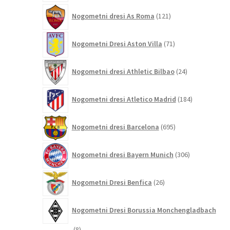
121
Nogometni dresi As Roma
121
izdelkov
71
Nogometni Dresi Aston Villa
71
izdelkov
24
Nogometni dresi Athletic Bilbao
24
izdelkov
184
Nogometni dresi Atletico Madrid
184
izdelkov
695
Nogometni dresi Barcelona
695
izdelkov
306
Nogometni dresi Bayern Munich
306
izdelkov
26
Nogometni Dresi Benfica
26
izdelkov
Nogometni Dresi Borussia Monchengladbach
8
8