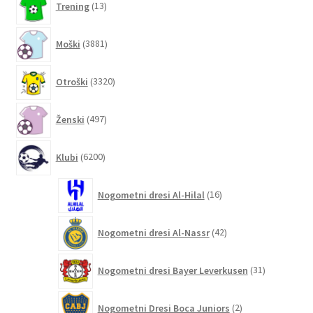
Trening
13
izdelkov
3881
Moški
3881
izdelkov
3320
Otroški
3320
izdelkov
497
Ženski
497
izdelkov
6200
Klubi
6200
izdelkov
16
Nogometni dresi Al-Hilal
16
izdelkov
42
Nogometni dresi Al-Nassr
42
izdelkov
31
Nogometni dresi Bayer Leverkusen
31
izdelkov
2
Nogometni Dresi Boca Juniors
2