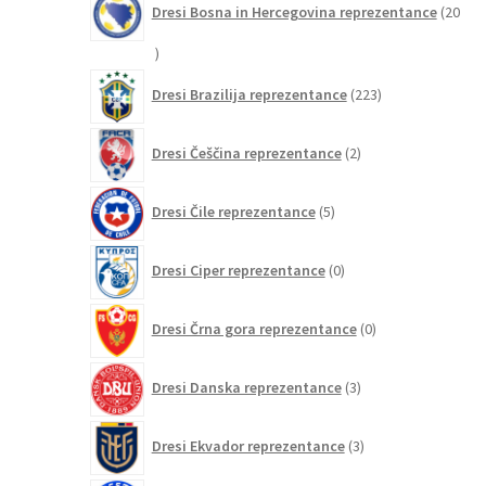
Dresi Bosna in Hercegovina reprezentance
20
20
izdelkov
223
Dresi Brazilija reprezentance
223
izdelkov
2
Dresi Češčina reprezentance
2
izdelka
5
Dresi Čile reprezentance
5
izdelkov
0
Dresi Ciper reprezentance
0
izdelkov
0
Dresi Črna gora reprezentance
0
izdelkov
3
Dresi Danska reprezentance
3
izdelki
3
Dresi Ekvador reprezentance
3
izdelki