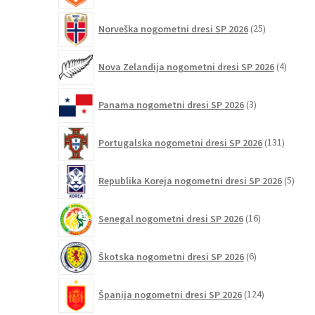
25
Norveška nogometni dresi SP 2026
25
izdelkov
4
Nova Zelandija nogometni dresi SP 2026
4
izdelki
3
Panama nogometni dresi SP 2026
3
izdelki
131
Portugalska nogometni dresi SP 2026
131
izdelko
5
Republika Koreja nogometni dresi SP 2026
5
izdel
16
Senegal nogometni dresi SP 2026
16
izdelkov
6
Škotska nogometni dresi SP 2026
6
izdelkov
124
Španija nogometni dresi SP 2026
124
izdelkov