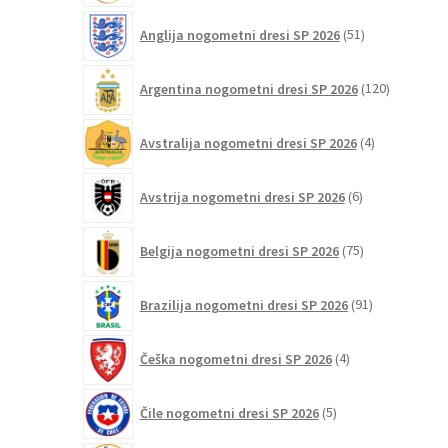
strani
51
izdelka
Anglija nogometni dresi SP 2026
51
izdelkov
120
Argentina nogometni dresi SP 2026
120
izdelkov
4
Avstralija nogometni dresi SP 2026
4
izdelki
6
Avstrija nogometni dresi SP 2026
6
izdelkov
75
Belgija nogometni dresi SP 2026
75
izdelkov
91
Brazilija nogometni dresi SP 2026
91
izdelkov
4
Češka nogometni dresi SP 2026
4
izdelki
5
Čile nogometni dresi SP 2026
5
izdelkov