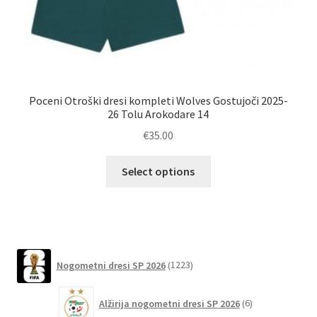
Poceni Otroški dresi kompleti Wolves Gostujoči 2025-
Po
26 Tolu Arokodare 14
€
35.00
Ta
Select options
izdelek
ima
več
različic.
Možnosti
1223
Nogometni dresi SP 2026
1223
lahko
izdelkov
izberete
6
Alžirija nogometni dresi SP 2026
6
na
izdelkov