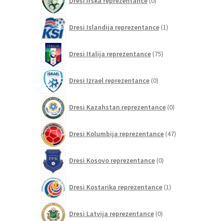
Dresi Irska reprezentance
0
izdelkov
1
Dresi Islandija reprezentance
1
izdelek
75
Dresi Italija reprezentance
75
izdelkov
0
Dresi Izrael reprezentance
0
izdelkov
0
Dresi Kazahstan reprezentance
0
izdelkov
47
Dresi Kolumbija reprezentance
47
izdelkov
0
Dresi Kosovo reprezentance
0
izdelkov
1
Dresi Kostarika reprezentance
1
izdelek
0
Dresi Latvija reprezentance
0
izdelkov