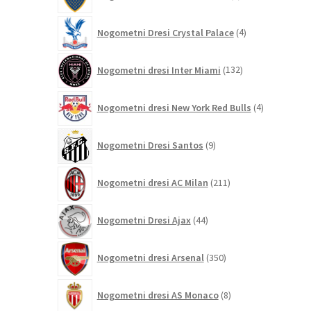
izdelka
4
Nogometni Dresi Crystal Palace
4
izdelki
132
Nogometni dresi Inter Miami
132
izdelkov
4
Nogometni dresi New York Red Bulls
4
izdelki
9
Nogometni Dresi Santos
9
izdelkov
211
Nogometni dresi AC Milan
211
izdelkov
44
Nogometni Dresi Ajax
44
izdelkov
350
Nogometni dresi Arsenal
350
izdelkov
8
Nogometni dresi AS Monaco
8
izdelkov