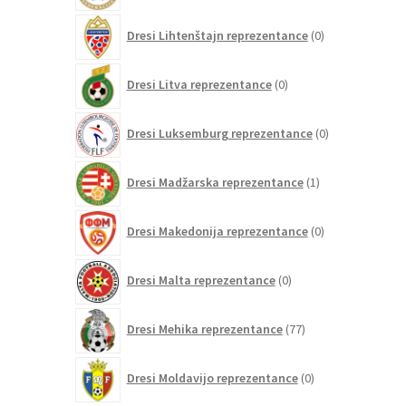
0
Dresi Lihtenštajn reprezentance
0
izdelkov
0
Dresi Litva reprezentance
0
izdelkov
0
Dresi Luksemburg reprezentance
0
izdelkov
1
Dresi Madžarska reprezentance
1
izdelek
0
Dresi Makedonija reprezentance
0
izdelkov
0
Dresi Malta reprezentance
0
izdelkov
77
Dresi Mehika reprezentance
77
izdelkov
0
Dresi Moldavijo reprezentance
0
izdelkov