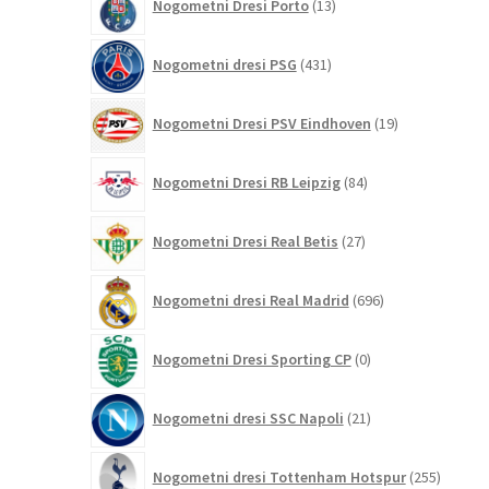
Nogometni Dresi Porto
13
izdelkov
431
Nogometni dresi PSG
431
izdelkov
19
Nogometni Dresi PSV Eindhoven
19
izdelkov
84
Nogometni Dresi RB Leipzig
84
izdelkov
27
Nogometni Dresi Real Betis
27
izdelkov
696
Nogometni dresi Real Madrid
696
izdelkov
0
Nogometni Dresi Sporting CP
0
izdelkov
21
Nogometni dresi SSC Napoli
21
izdelkov
255
Nogometni dresi Tottenham Hotspur
255
izdelko