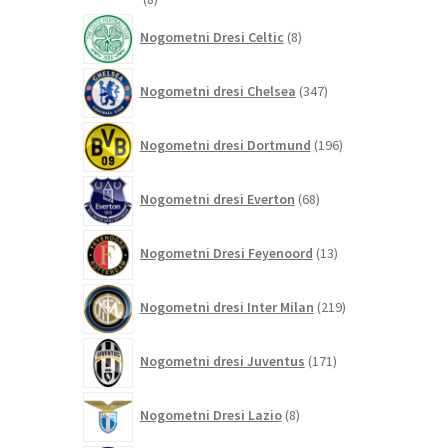
izdelkov
8
Nogometni Dresi Celtic
8
izdelkov
347
Nogometni dresi Chelsea
347
izdelkov
196
Nogometni dresi Dortmund
196
izdelkov
68
Nogometni dresi Everton
68
izdelkov
13
Nogometni Dresi Feyenoord
13
izdelkov
219
Nogometni dresi Inter Milan
219
izdelkov
171
Nogometni dresi Juventus
171
izdelkov
8
Nogometni Dresi Lazio
8
izdelkov