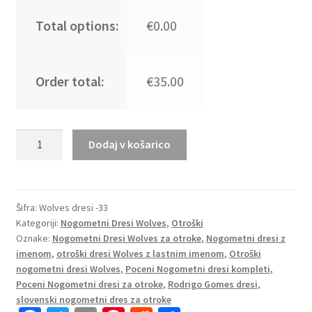
Total options:
€0.00
Order total:
€35.00
Poceni
Dodaj v košarico
Otroški
dresi
kompleti
Wolves
Šifra:
Wolves dresi -33
Kategoriji:
Nogometni Dresi Wolves
,
Otroški
Gostujoči
Oznake:
Nogometni Dresi Wolves za otroke
,
Nogometni dresi z
2025-
imenom
,
otroški dresi Wolves z lastnim imenom
,
Otroški
26
nogometni dresi Wolves
,
Poceni Nogometni dresi kompleti
,
Rodrigo
Poceni Nogometni dresi za otroke
,
Rodrigo Gomes dresi
,
Gomes
slovenski nogometni dres za otroke
21