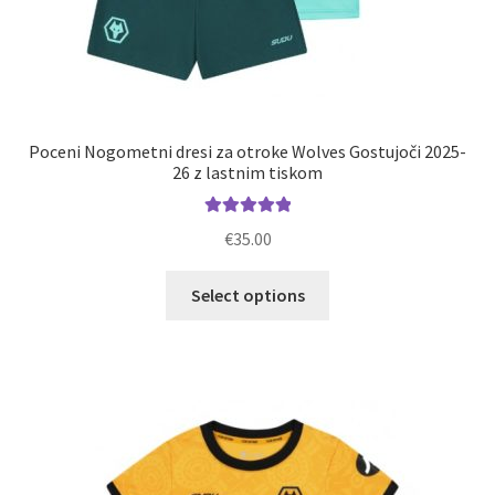
Poceni Nogometni dresi za otroke Wolves Gostujoči 2025-
26 z lastnim tiskom
Ocenjeno
€
35.00
5.00
od 5
Ta
Select options
izdelek
ima
več
različic.
Možnosti
lahko
izberete