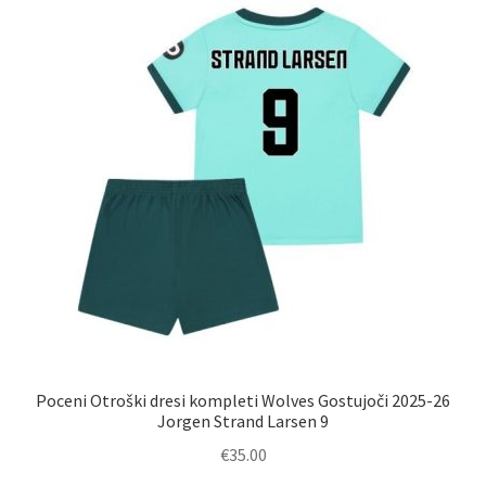
Možnosti
lahko
izberete
na
strani
izdelka
Poceni Otroški dresi kompleti Wolves Gostujoči 2025-26
Jorgen Strand Larsen 9
€
35.00