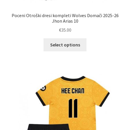
Poceni Otroški dresi kompleti Wolves Domači 2025-26
Jhon Arias 10
€
35.00
Ta
Select options
izdelek
ima
več
različic.
Možnosti
lahko
izberete
na
strani
izdelka