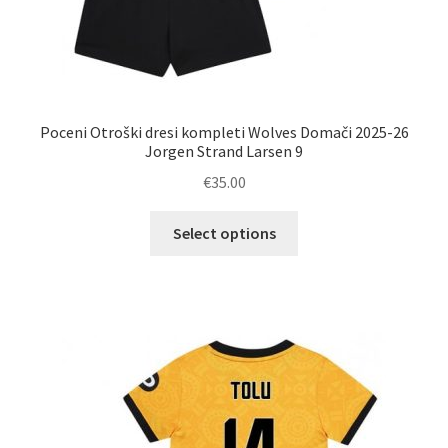
Poceni Otroški dresi kompleti Wolves Domači 2025-26
Jorgen Strand Larsen 9
€
35.00
Ta
Select options
izdelek
ima
več
različic.
Možnosti
lahko
izberete
na
strani