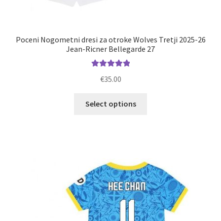
Poceni Nogometni dresi za otroke Wolves Tretji 2025-26
Jean-Ricner Bellegarde 27
Ocenjeno
€
35.00
5.00
od 5
Ta
Select options
izdelek
ima
več
različic.
Možnosti
lahko
izberete
na
strani