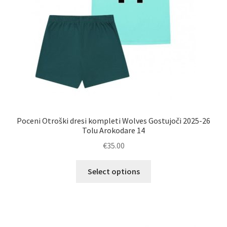
Poceni Otroški dresi kompleti Wolves Gostujoči 2025-26
Tolu Arokodare 14
€
35.00
Ta
Select options
izdelek
ima
več
različic.