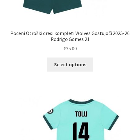
Poceni Otroški dresi kompleti Wolves Gostujoči 2025-26
Rodrigo Gomes 21
€
35.00
Ta
Select options
izdelek
ima
več
različic.
Možnosti
lahko
izberete
na
strani
izdelka