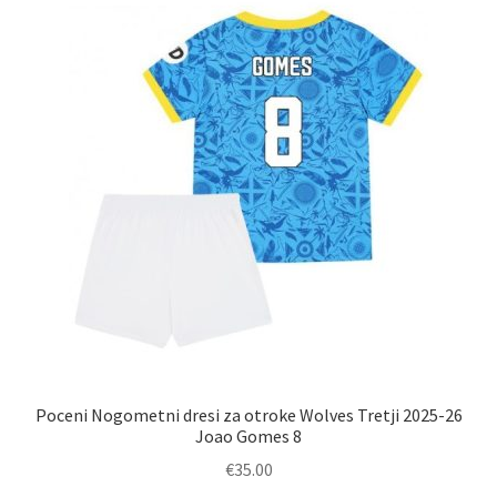
Možnosti
lahko
izberete
na
strani
izdelka
Poceni Nogometni dresi za otroke Wolves Tretji 2025-26
Joao Gomes 8
€
35.00