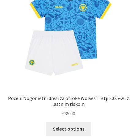
izberete
na
strani
izdelka
Poceni Nogometni dresi za otroke Wolves Tretji 2025-26 z
lastnim tiskom
€
35.00
Ta
Select options
izdelek