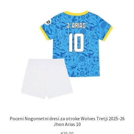
različic.
Možnosti
lahko
izberete
na
strani
izdelka
Poceni Nogometni dresi za otroke Wolves Tretji 2025-26
Jhon Arias 10
€
35.00