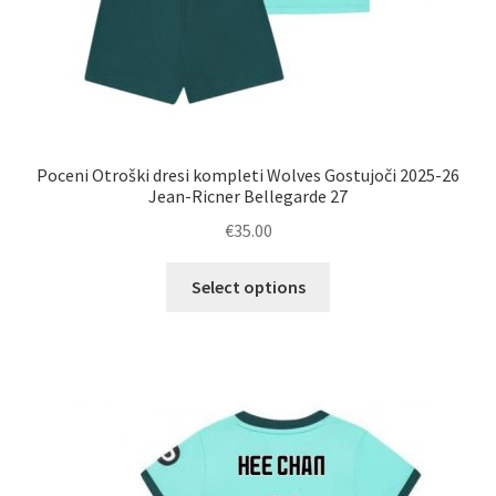
Poceni Otroški dresi kompleti Wolves Gostujoči 2025-26
Jean-Ricner Bellegarde 27
€
35.00
Ta
Select options
izdelek
ima
več
različic.
Možnosti
lahko
izberete