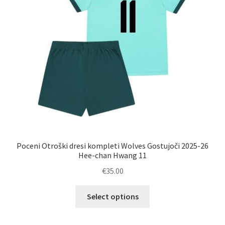
na
strani
izdelka
Poceni Otroški dresi kompleti Wolves Gostujoči 2025-26
Hee-chan Hwang 11
€
35.00
Ta
Select options
izdelek
ima