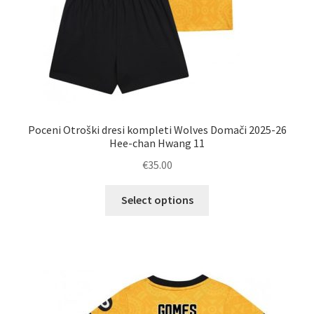
Poceni Otroški dresi kompleti Wolves Domači 2025-26
Hee-chan Hwang 11
€
35.00
Ta
Select options
izdelek
ima
več
različic.
Možnosti
lahko