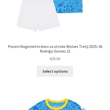
Poceni Nogometni dresi za otroke Wolves Tretji 2025-26
Rodrigo Gomes 21
€
35.00
Ta
Select options
izdelek
ima
več
različic.
Možnosti
lahko