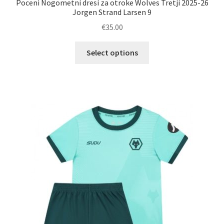
Poceni Nogometni dresi za otroke Wolves Tretji 2025-26
Jorgen Strand Larsen 9
€
35.00
Ta
Select options
izdelek
ima
več
različic.
Možnosti
lahko
izberete
na
strani
izdelka