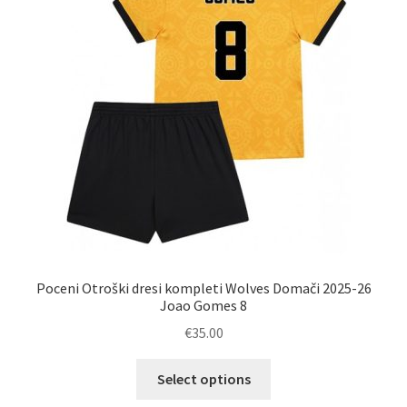
izberete
na
strani
izdelka
Poceni Otroški dresi kompleti Wolves Domači 2025-26
Joao Gomes 8
€
35.00
Ta
Select options
izdelek