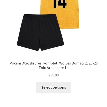
izdelka
Poceni Otroški dresi kompleti Wolves Domači 2025-26
Tolu Arokodare 14
€
35.00
Ta
Select options
izdelek
ima
več