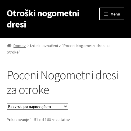
Otroški nogometni
Skip
Skip
Menu
to
to
dresi
navigation
content
Domov
Domov
Izdelki označeni z “Poceni Nogometni dresi za
otroke”
Blog
Kontaktiraj nas
Poceni Nogometni dresi
Košarica
za otroke
Moj račun
Trgovina
Sorted
Prikazovanje 1–51 od 160 rezultatov
by
Zaključek nakupa