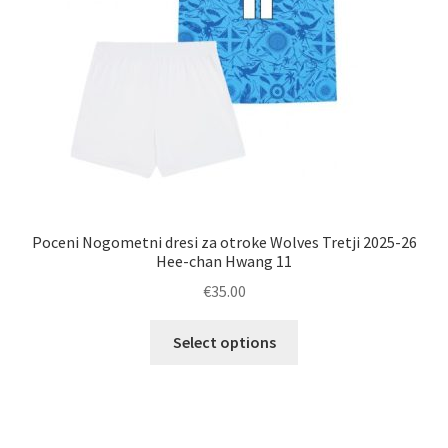
izdelka
Poceni Nogometni dresi za otroke Wolves Tretji 2025-26
Hee-chan Hwang 11
€
35.00
Ta
Select options
izdelek
ima
več
različic.