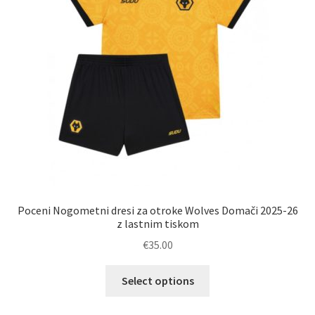
na
strani
izdelka
Poceni Nogometni dresi za otroke Wolves Domači 2025-26
z lastnim tiskom
€
35.00
Ta
Select options
izdelek
ima