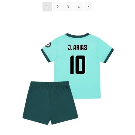
latest
1
2
3
4