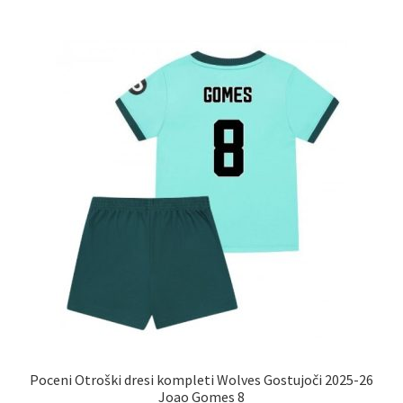
več
različic.
Možnosti
lahko
izberete
na
strani
izdelka
Poceni Otroški dresi kompleti Wolves Gostujoči 2025-26
Joao Gomes 8