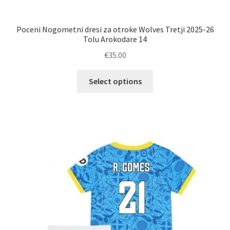
Poceni Nogometni dresi za otroke Wolves Tretji 2025-26
Tolu Arokodare 14
€
35.00
Ta
Select options
izdelek
ima
več
različic.
Možnosti
lahko
izberete
na
strani
izdelka