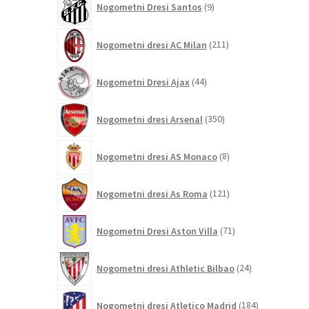
Nogometni Dresi Santos
9
izdelkov
211
Nogometni dresi AC Milan
211
izdelkov
44
Nogometni Dresi Ajax
44
izdelkov
350
Nogometni dresi Arsenal
350
izdelkov
8
Nogometni dresi AS Monaco
8
izdelkov
121
Nogometni dresi As Roma
121
izdelkov
71
Nogometni Dresi Aston Villa
71
izdelkov
24
Nogometni dresi Athletic Bilbao
24
izdelkov
184
Nogometni dresi Atletico Madrid
184