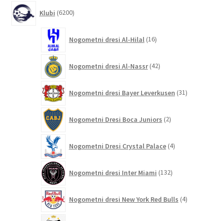
6200
Klubi
6200
izdelkov
16
Nogometni dresi Al-Hilal
16
izdelkov
42
Nogometni dresi Al-Nassr
42
izdelkov
31
Nogometni dresi Bayer Leverkusen
31
izdelkov
2
Nogometni Dresi Boca Juniors
2
izdelka
4
Nogometni Dresi Crystal Palace
4
izdelki
132
Nogometni dresi Inter Miami
132
izdelkov
4
Nogometni dresi New York Red Bulls
4
izdelki
9