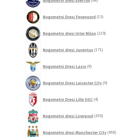
Nogometni dresi Everton
68
izdelkov
13
Nogometni Dresi Feyenoord
13
izdelkov
219
Nogometni dresi Inter Milan
219
izdelkov
171
Nogometni dresi Juventus
171
izdelkov
8
Nogometni Dresi Lazio
8
izdelkov
0
Nogometni Dresi Leicester City
0
izdelkov
4
Nogometni Dresi Lille OSC
4
izdelki
350
Nogometni dresi Liverpool
350
izdelkov
458
Nogometni dresi Manchester City
458
izdelkov