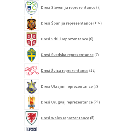
2
Dresi Slovenija reprezentance
2
izdelka
197
Dresi Španija reprezentance
197
izdelkov
0
Dresi Srbiji reprezentance
0
izdelkov
7
Dresi Švedska reprezentance
7
izdelkov
12
Dresi Švica reprezentance
12
izdelkov
2
Dresi Ukrajini reprezentance
2
izdelka
21
Dresi Urugvaj reprezentance
21
izdelkov
5
Dresi Wales reprezentance
5
izdelkov
26