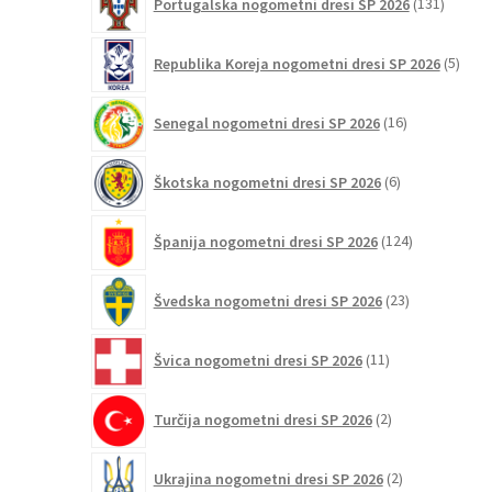
Portugalska nogometni dresi SP 2026
131
izdelko
5
Republika Koreja nogometni dresi SP 2026
5
izdel
16
Senegal nogometni dresi SP 2026
16
izdelkov
6
Škotska nogometni dresi SP 2026
6
izdelkov
124
Španija nogometni dresi SP 2026
124
izdelkov
23
Švedska nogometni dresi SP 2026
23
izdelkov
11
Švica nogometni dresi SP 2026
11
izdelkov
2
Turčija nogometni dresi SP 2026
2
izdelka
2
Ukrajina nogometni dresi SP 2026
2
izdelka