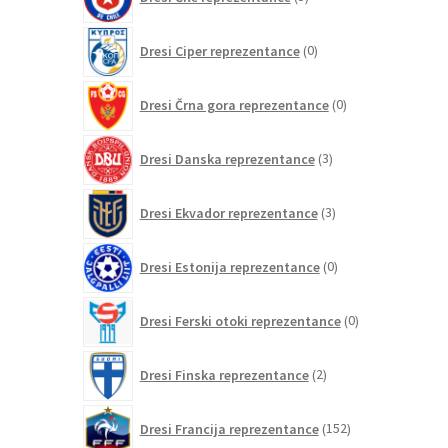
izdelkov
0
Dresi Ciper reprezentance
0
izdelkov
0
Dresi Črna gora reprezentance
0
izdelkov
3
Dresi Danska reprezentance
3
izdelki
3
Dresi Ekvador reprezentance
3
izdelki
0
Dresi Estonija reprezentance
0
izdelkov
0
Dresi Ferski otoki reprezentance
0
izdelkov
2
Dresi Finska reprezentance
2
izdelka
152
Dresi Francija reprezentance
152
izdelkov