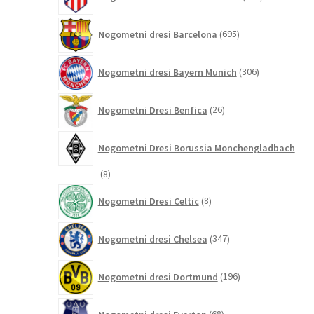
izdelkov
695
Nogometni dresi Barcelona
695
izdelkov
306
Nogometni dresi Bayern Munich
306
izdelkov
26
Nogometni Dresi Benfica
26
izdelkov
Nogometni Dresi Borussia Monchengladbach
8
8
izdelkov
8
Nogometni Dresi Celtic
8
izdelkov
347
Nogometni dresi Chelsea
347
izdelkov
196
Nogometni dresi Dortmund
196
izdelkov
68