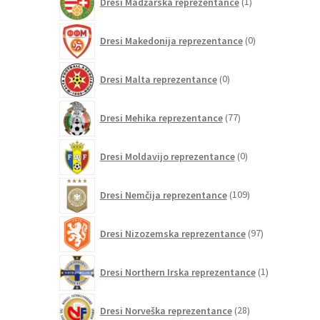
Dresi Madžarska reprezentance
1
izdelek
0
Dresi Makedonija reprezentance
0
izdelkov
0
Dresi Malta reprezentance
0
izdelkov
77
Dresi Mehika reprezentance
77
izdelkov
0
Dresi Moldavijo reprezentance
0
izdelkov
109
Dresi Nemčija reprezentance
109
izdelkov
97
Dresi Nizozemska reprezentance
97
izdelkov
1
Dresi Northern Irska reprezentance
1
izdelek
28
Dresi Norveška reprezentance
28
izdelkov