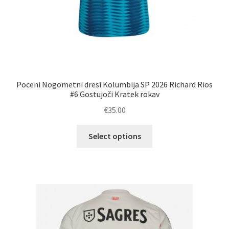
Poceni Nogometni dresi Kolumbija SP 2026 Richard Rios
#6 Gostujoči Kratek rokav
€
35.00
Ta
Select options
izdelek
ima
več
različic.
Možnosti
lahko
izberete