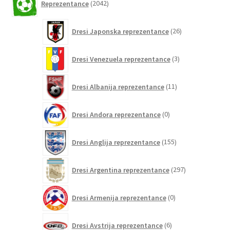
Reprezentance
2042
izdelkov
26
Dresi Japonska reprezentance
26
izdelkov
3
Dresi Venezuela reprezentance
3
izdelki
11
Dresi Albanija reprezentance
11
izdelkov
0
Dresi Andora reprezentance
0
izdelkov
155
Dresi Anglija reprezentance
155
izdelkov
297
Dresi Argentina reprezentance
297
izdelkov
0
Dresi Armenija reprezentance
0
izdelkov
6
Dresi Avstrija reprezentance
6
izdelkov