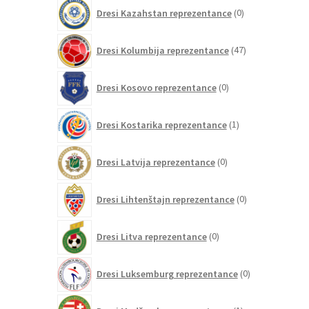
0
Dresi Kazahstan reprezentance
0
izdelkov
47
Dresi Kolumbija reprezentance
47
izdelkov
0
Dresi Kosovo reprezentance
0
izdelkov
1
Dresi Kostarika reprezentance
1
izdelek
0
Dresi Latvija reprezentance
0
izdelkov
0
Dresi Lihtenštajn reprezentance
0
izdelkov
0
Dresi Litva reprezentance
0
izdelkov
0
Dresi Luksemburg reprezentance
0
izdelkov
1