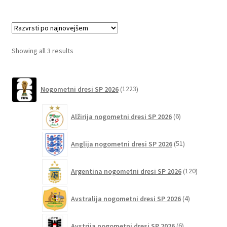
več
različic.
Možnosti
lahko
Sorted
Showing all 3 results
izberete
by
na
latest
1223
strani
Nogometni dresi SP 2026
1223
izdelkov
izdelka
6
Alžirija nogometni dresi SP 2026
6
izdelkov
51
Anglija nogometni dresi SP 2026
51
izdelkov
120
Argentina nogometni dresi SP 2026
120
izdelkov
4
Avstralija nogometni dresi SP 2026
4
izdelki
6
Avstrija nogometni dresi SP 2026
6