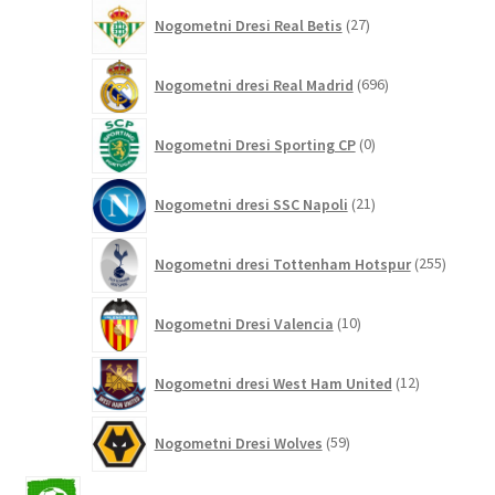
27
Nogometni Dresi Real Betis
27
izdelkov
696
Nogometni dresi Real Madrid
696
izdelkov
0
Nogometni Dresi Sporting CP
0
izdelkov
21
Nogometni dresi SSC Napoli
21
izdelkov
255
Nogometni dresi Tottenham Hotspur
255
izdelko
10
Nogometni Dresi Valencia
10
izdelkov
12
Nogometni dresi West Ham United
12
izdelkov
59
Nogometni Dresi Wolves
59
izdelkov
2042