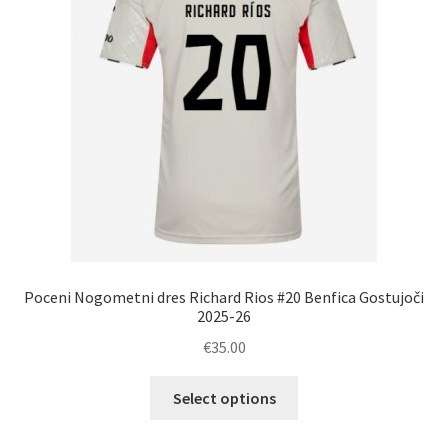
na
strani
izdelka
Poceni Nogometni dres Richard Rios #20 Benfica Gostujoči
2025-26
€
35.00
Ta
Select options
izdelek
ima