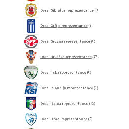
0
Dresi Gibraltar reprezentance
0
izdelkov
8
Dresi Grčija reprezentance
8
izdelkov
0
Dresi Gruzija reprezentance
0
izdelkov
78
Dresi Hrvaška reprezentance
78
izdelkov
0
Dresi Irska reprezentance
0
izdelkov
1
Dresi Islandija reprezentance
1
izdelek
75
Dresi Italija reprezentance
75
izdelkov
0
Dresi Izrael reprezentance
0
izdelkov