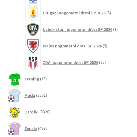
3
Urugvaj nogometni dresi SP 2026
3
izdelki
1
Uzbekistan nogometni dresi SP 2026
1
izdelek
3
Wales nogometni dresi SP 2026
3
izdelki
38
ZDA nogometni dresi SP 2026
38
izdelkov
13
Trening
13
izdelkov
3881
Moški
3881
izdelkov
3320
Otroški
3320
izdelkov
497
Ženski
497
izdelkov