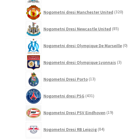
320
Nogometni dresi Manchester United
320
izdelkov
85
Nogometni Dresi Newcastle United
85
izdelkov
0
Nogometni dresi Olympique De Marseille
0
izdelk
3
Nogometni dresi Olympique Lyonnais
3
izdelki
13
Nogometni Dresi Porto
13
izdelkov
431
Nogometni dresi PSG
431
izdelkov
19
Nogometni Dresi PSV Eindhoven
19
izdelkov
84
Nogometni Dresi RB Leipzig
84
izdelkov