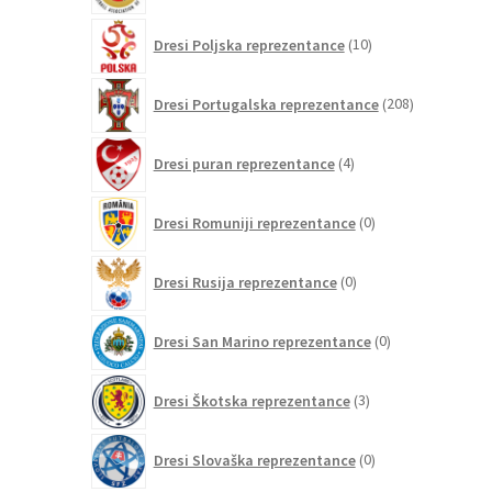
10
Dresi Poljska reprezentance
10
izdelkov
208
Dresi Portugalska reprezentance
208
izdelkov
4
Dresi puran reprezentance
4
izdelki
0
Dresi Romuniji reprezentance
0
izdelkov
0
Dresi Rusija reprezentance
0
izdelkov
0
Dresi San Marino reprezentance
0
izdelkov
3
Dresi Škotska reprezentance
3
izdelki
0
Dresi Slovaška reprezentance
0
izdelkov