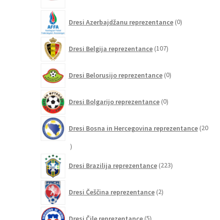
0
Dresi Azerbajdžanu reprezentance
0
izdelkov
107
Dresi Belgija reprezentance
107
izdelkov
0
Dresi Belorusijo reprezentance
0
izdelkov
0
Dresi Bolgarijo reprezentance
0
izdelkov
Dresi Bosna in Hercegovina reprezentance
20
20
izdelkov
223
Dresi Brazilija reprezentance
223
izdelkov
2
Dresi Češčina reprezentance
2
izdelka
5
Dresi Čile reprezentance
5