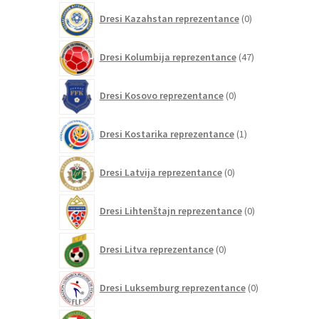
0
Dresi Kazahstan reprezentance
0
izdelkov
47
Dresi Kolumbija reprezentance
47
izdelkov
0
Dresi Kosovo reprezentance
0
izdelkov
1
Dresi Kostarika reprezentance
1
izdelek
0
Dresi Latvija reprezentance
0
izdelkov
0
Dresi Lihtenštajn reprezentance
0
izdelkov
0
Dresi Litva reprezentance
0
izdelkov
0
Dresi Luksemburg reprezentance
0
izdelkov
1