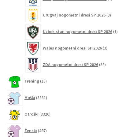
izdelka
3
Urugvaj nogometni dresi SP 2026
3
izdelki
1
Uzbekistan nogometni dresi SP 2026
1
izdelek
3
Wales nogometni dresi SP 2026
3
izdelki
38
ZDA nogometni dresi SP 2026
38
izdelkov
13
Trening
13
izdelkov
3881
Moški
3881
izdelkov
3320
Otroški
3320
izdelkov
497
Ženski
497
izdelkov