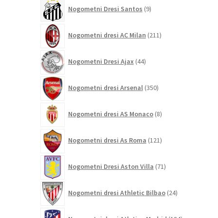
9
Nogometni Dresi Santos
9
izdelkov
211
Nogometni dresi AC Milan
211
izdelkov
44
Nogometni Dresi Ajax
44
izdelkov
350
Nogometni dresi Arsenal
350
izdelkov
8
Nogometni dresi AS Monaco
8
izdelkov
121
Nogometni dresi As Roma
121
izdelkov
71
Nogometni Dresi Aston Villa
71
izdelkov
24
Nogometni dresi Athletic Bilbao
24
izdelkov
184