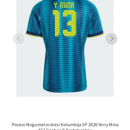
Poceni Nogometni dresi Kolumbija SP 2026 Yerry Mina
Mo
#13 Gostujoči Kratek rokav