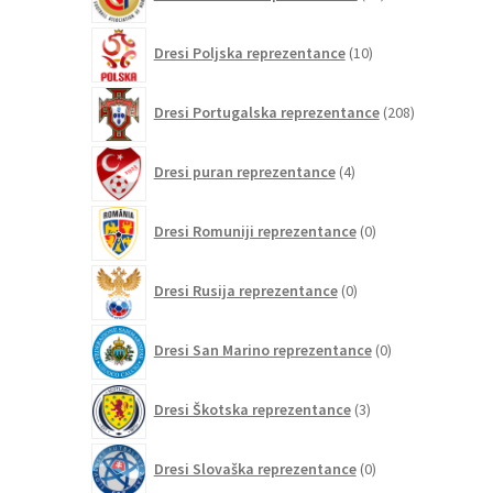
izdelkov
10
Dresi Poljska reprezentance
10
izdelkov
208
Dresi Portugalska reprezentance
208
izdelkov
4
Dresi puran reprezentance
4
izdelki
0
Dresi Romuniji reprezentance
0
izdelkov
0
Dresi Rusija reprezentance
0
izdelkov
0
Dresi San Marino reprezentance
0
izdelkov
3
Dresi Škotska reprezentance
3
izdelki
0
Dresi Slovaška reprezentance
0
izdelkov