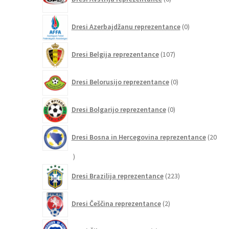
izdelkov
0
Dresi Azerbajdžanu reprezentance
0
izdelkov
107
Dresi Belgija reprezentance
107
izdelkov
0
Dresi Belorusijo reprezentance
0
izdelkov
0
Dresi Bolgarijo reprezentance
0
izdelkov
Dresi Bosna in Hercegovina reprezentance
20
20
izdelkov
223
Dresi Brazilija reprezentance
223
izdelkov
2
Dresi Češčina reprezentance
2
izdelka
5