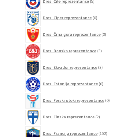
Dresi Čile reprezentance
5
izdelkov
0
Dresi Ciper reprezentance
0
izdelkov
0
Dresi Črna gora reprezentance
0
izdelkov
3
Dresi Danska reprezentance
3
izdelki
3
Dresi Ekvador reprezentance
3
izdelki
0
Dresi Estonija reprezentance
0
izdelkov
0
Dresi Ferski otoki reprezentance
0
izdelkov
2
Dresi Finska reprezentance
2
izdelka
152
Dresi Francija reprezentance
152
izdelkov