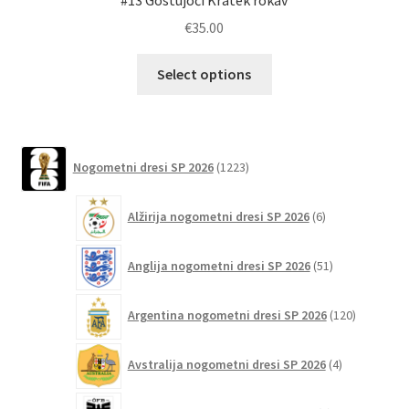
€
35.00
Ta
Select options
izdelek
ima
več
različic.
1223
Nogometni dresi SP 2026
1223
izdelkov
Možnosti
lahko
6
Alžirija nogometni dresi SP 2026
6
izberete
izdelkov
na
51
Anglija nogometni dresi SP 2026
51
strani
izdelkov
izdelka
120
Argentina nogometni dresi SP 2026
120
izdelkov
4
Avstralija nogometni dresi SP 2026
4
izdelki
6