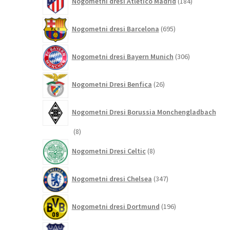
Nogometni dresi Atletico Madrid
184
izdelkov
695
Nogometni dresi Barcelona
695
izdelkov
306
Nogometni dresi Bayern Munich
306
izdelkov
26
Nogometni Dresi Benfica
26
izdelkov
Nogometni Dresi Borussia Monchengladbach
8
8
izdelkov
8
Nogometni Dresi Celtic
8
izdelkov
347
Nogometni dresi Chelsea
347
izdelkov
196
Nogometni dresi Dortmund
196
izdelkov
68