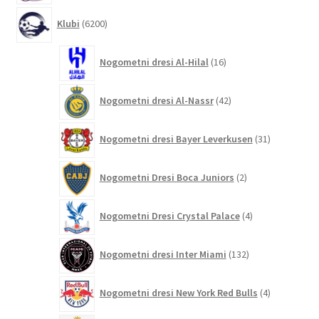
6200
Klubi
6200
izdelkov
16
Nogometni dresi Al-Hilal
16
izdelkov
42
Nogometni dresi Al-Nassr
42
izdelkov
31
Nogometni dresi Bayer Leverkusen
31
izdelkov
2
Nogometni Dresi Boca Juniors
2
izdelka
4
Nogometni Dresi Crystal Palace
4
izdelki
132
Nogometni dresi Inter Miami
132
izdelkov
4
Nogometni dresi New York Red Bulls
4
izdelki