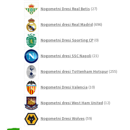
27
Nogometni Dresi Real Betis
27
izdelkov
696
Nogometni dresi Real Madrid
696
izdelkov
0
Nogometni Dresi Sporting CP
0
izdelkov
21
Nogometni dresi SSC Napoli
21
izdelkov
255
Nogometni dresi Tottenham Hotspur
255
izdelko
10
Nogometni Dresi Valencia
10
izdelkov
12
Nogometni dresi West Ham United
12
izdelkov
59
Nogometni Dresi Wolves
59
izdelkov