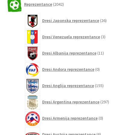
2042
Reprezentance
2042
izdelkov
26
Dresi Japonska reprezentance
26
izdelkov
3
Dresi Venezuela reprezentance
3
izdelki
11
Dresi Albanija reprezentance
11
izdelkov
0
Dresi Andora reprezentance
0
izdelkov
155
Dresi Anglija reprezentance
155
izdelkov
297
Dresi Argentina reprezentance
297
izdelkov
0
Dresi Armenija reprezentance
0
izdelkov
6
Dresi Avstrija reprezentance
6