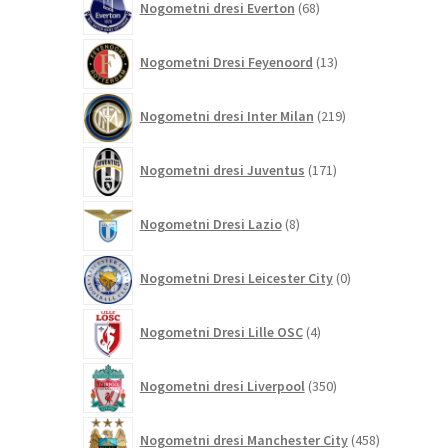
Nogometni dresi Everton
68
izdelkov
13
Nogometni Dresi Feyenoord
13
izdelkov
219
Nogometni dresi Inter Milan
219
izdelkov
171
Nogometni dresi Juventus
171
izdelkov
8
Nogometni Dresi Lazio
8
izdelkov
0
Nogometni Dresi Leicester City
0
izdelkov
4
Nogometni Dresi Lille OSC
4
izdelki
350
Nogometni dresi Liverpool
350
izdelkov
458
Nogometni dresi Manchester City
458