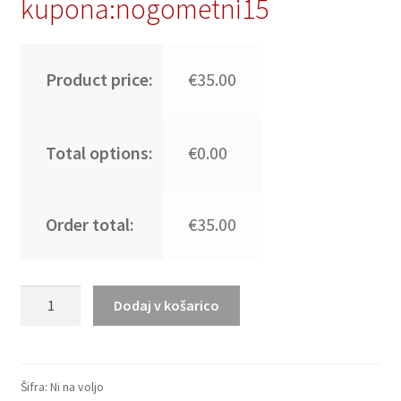
kupona:nogometni15
Product price:
€35.00
Total options:
€0.00
Order total:
€35.00
Moški
Dodaj v košarico
Kolumbija
SP
2026
Nogometni
Šifra:
Ni na voljo