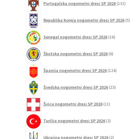
Portugalska nogometni dresi SP 2026
131
izdelko
5
Republika Koreja nogometni dresi SP 2026
5
izdel
16
Senegal nogometni dresi SP 2026
16
izdelkov
6
Škotska nogometni dresi SP 2026
6
izdelkov
124
Španija nogometni dresi SP 2026
124
izdelkov
23
Švedska nogometni dresi SP 2026
23
izdelkov
11
Švica nogometni dresi SP 2026
11
izdelkov
2
Turčija nogometni dresi SP 2026
2
izdelka
2
Ukrajina nogometni dresi SP 2026
2