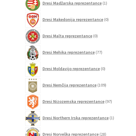
Dresi Madžarska reprezentance
1
izdelek
0
Dresi Makedonija reprezentance
0
izdelkov
0
Dresi Malta reprezentance
0
izdelkov
77
Dresi Mehika reprezentance
77
izdelkov
0
Dresi Moldavijo reprezentance
0
izdelkov
109
Dresi Nemčija reprezentance
109
izdelkov
97
Dresi Nizozemska reprezentance
97
izdelkov
1
Dresi Northern Irska reprezentance
1
izdelek
28
Dresi Norveška reprezentance
28