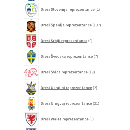
2
Dresi Slovenija reprezentance
2
izdelka
197
Dresi Španija reprezentance
197
izdelkov
0
Dresi Srbiji reprezentance
0
izdelkov
7
Dresi Švedska reprezentance
7
izdelkov
12
Dresi Švica reprezentance
12
izdelkov
2
Dresi Ukrajini reprezentance
2
izdelka
21
Dresi Urugvaj reprezentance
21
izdelkov
5
Dresi Wales reprezentance
5
izdelkov