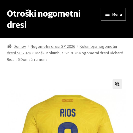
Otroški nogometni
Skip
Skip
Menu
to
to
dresi
navigation
content
Domov
Domov
Nogometni dresi SP 2026
Kolumbija nogometni
dresi SP 2026
Moški Kolumbija SP 2026 Nogometni dresi Richard
Blog
Rios #6 Domači rumena
Kontaktiraj nas
Košarica
Moj račun
Trgovina
Zaključek nakupa