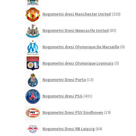
izdelkov
320
Nogometni dresi Manchester United
320
izdelkov
85
Nogometni Dresi Newcastle United
85
izdelkov
0
Nogometni dresi Olympique De Marseille
0
izdelk
3
Nogometni dresi Olympique Lyonnais
3
izdelki
13
Nogometni Dresi Porto
13
izdelkov
431
Nogometni dresi PSG
431
izdelkov
19
Nogometni Dresi PSV Eindhoven
19
izdelkov
84
Nogometni Dresi RB Leipzig
84
izdelkov