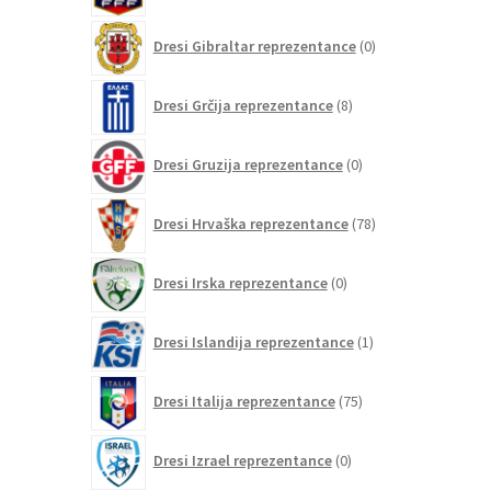
0
Dresi Gibraltar reprezentance
0
izdelkov
8
Dresi Grčija reprezentance
8
izdelkov
0
Dresi Gruzija reprezentance
0
izdelkov
78
Dresi Hrvaška reprezentance
78
izdelkov
0
Dresi Irska reprezentance
0
izdelkov
1
Dresi Islandija reprezentance
1
izdelek
75
Dresi Italija reprezentance
75
izdelkov
0
Dresi Izrael reprezentance
0
izdelkov