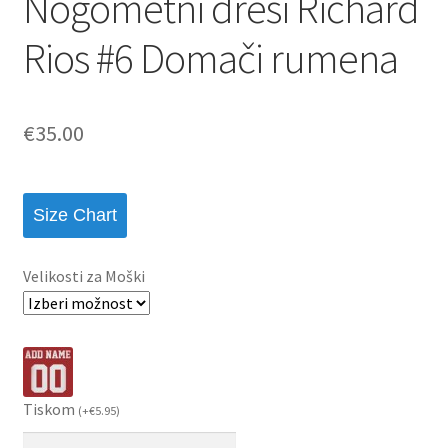
Nogometni dresi Richard
Rios #6 Domači rumena
€
35.00
Size Chart
Velikosti za Moški
Tiskom
(
+
€
5.95
)