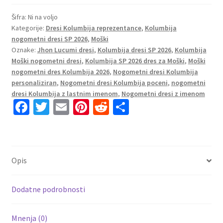
Kolumbija
SP
Šifra:
Ni na voljo
Kategorije:
Dresi Kolumbija reprezentance
,
Kolumbija
2026
nogometni dresi SP 2026
,
Moški
Jhon
Oznake:
Jhon Lucumi dresi
,
Kolumbija dresi SP 2026
,
Kolumbija
Lucumi
Moški nogometni dresi
,
Kolumbija SP 2026 dres za Moški
,
Moški
#3
nogometni dres Kolumbija 2026
,
Nogometni dresi Kolumbija
Gostujoči
personaliziran
,
Nogometni dresi Kolumbija poceni
,
nogometni
Kratek
dresi Kolumbija z lastnim imenom
,
Nogometni dresi z imenom
Fa
T
E
Pi
R
S
rokav
količina
ce
wi
m
nt
e
h
b
tt
ai
er
d
ar
o
er
l
es
di
e
Opis
o
t
t
k
Dodatne podrobnosti
Mnenja (0)