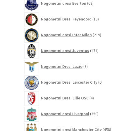
Nogometni dresi Everton
68
izdelkov
13
Nogometni Dresi Feyenoord
13
izdelkov
219
Nogometni dresi Inter Milan
219
izdelkov
171
Nogometni dresi Juventus
171
izdelkov
8
Nogometni Dresi Lazio
8
izdelkov
0
Nogometni Dresi Leicester City
0
izdelkov
4
Nogometni Dresi Lille OSC
4
izdelki
350
Nogometni dresi Liverpool
350
izdelkov
458
Nogometni dresi Manchester City
458