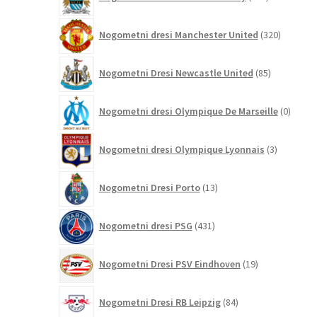
izdelkov
320
Nogometni dresi Manchester United
320
izdelkov
85
Nogometni Dresi Newcastle United
85
izdelkov
0
Nogometni dresi Olympique De Marseille
0
izdelk
3
Nogometni dresi Olympique Lyonnais
3
izdelki
13
Nogometni Dresi Porto
13
izdelkov
431
Nogometni dresi PSG
431
izdelkov
19
Nogometni Dresi PSV Eindhoven
19
izdelkov
84
Nogometni Dresi RB Leipzig
84
izdelkov