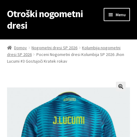
Otroški nogometni
Skip
Skip
Menu
to
to
dresi
navigation
content
Domov
Domov
Nogometni dresi SP 2026
Kolumbija nogometni
dresi SP 2026
Poceni Nogometni dresi Kolumbija SP 2026 Jhon
Blog
Lucumi #3 Gostujoči Kratek rokav
Kontaktiraj nas
Košarica
Moj račun
Trgovina
Zaključek nakupa