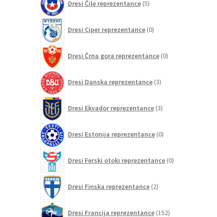
Dresi Čile reprezentance
5
izdelkov
0
Dresi Ciper reprezentance
0
izdelkov
0
Dresi Črna gora reprezentance
0
izdelkov
3
Dresi Danska reprezentance
3
izdelki
3
Dresi Ekvador reprezentance
3
izdelki
0
Dresi Estonija reprezentance
0
izdelkov
0
Dresi Ferski otoki reprezentance
0
izdelkov
2
Dresi Finska reprezentance
2
izdelka
152
Dresi Francija reprezentance
152
izdelkov