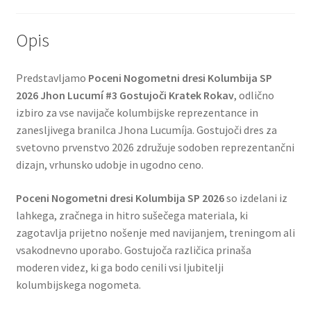
Opis
Predstavljamo
Poceni Nogometni dresi Kolumbija SP
2026 Jhon Lucumí #3 Gostujoči Kratek Rokav
, odlično
izbiro za vse navijače kolumbijske reprezentance in
zanesljivega branilca Jhona Lucumíja. Gostujoči dres za
svetovno prvenstvo 2026 združuje sodoben reprezentančni
dizajn, vrhunsko udobje in ugodno ceno.
Poceni Nogometni dresi Kolumbija SP 2026
so izdelani iz
lahkega, zračnega in hitro sušečega materiala, ki
zagotavlja prijetno nošenje med navijanjem, treningom ali
vsakodnevno uporabo. Gostujoča različica prinaša
moderen videz, ki ga bodo cenili vsi ljubitelji
kolumbijskega nogometa.