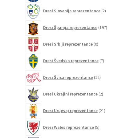
2
Dresi Slovenija reprezentance
2
izdelka
197
Dresi Španija reprezentance
197
izdelkov
0
Dresi Srbiji reprezentance
0
izdelkov
7
Dresi Švedska reprezentance
7
izdelkov
12
Dresi Švica reprezentance
12
izdelkov
2
Dresi Ukrajini reprezentance
2
izdelka
21
Dresi Urugvaj reprezentance
21
izdelkov
5
Dresi Wales reprezentance
5
izdelkov