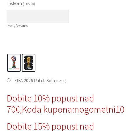
Tiskom
(
+
€
5.95
)
Imei / Številka
FIFA 2026 Patch Set
(
+
€
2.98
)
Dobite 10% popust nad
70€,Koda kupona:nogometni10
Dobite 15% popust nad