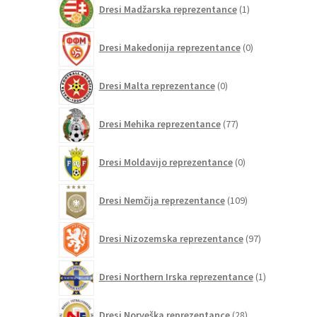
Dresi Madžarska reprezentance
1
izdelek
0
Dresi Makedonija reprezentance
0
izdelkov
0
Dresi Malta reprezentance
0
izdelkov
77
Dresi Mehika reprezentance
77
izdelkov
0
Dresi Moldavijo reprezentance
0
izdelkov
109
Dresi Nemčija reprezentance
109
izdelkov
97
Dresi Nizozemska reprezentance
97
izdelkov
1
Dresi Northern Irska reprezentance
1
izdelek
28
Dresi Norveška reprezentance
28