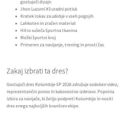
gostujoči dizajn
Jhon Lucumí #3 uradni potisk
Kratek rokav za udobje v vseh pogojih
Lahkoten in zračen material
Hitro sušeča športna tkanina
Moški športni kroj
Primeren za navijanje, trening in prosti čas
Zakaj izbrati ta dres?
Gostujoči dres Kolumbije SP 2026 združuje sodoben videz,
reprezentančni ponos in kakovostno izdelavo. Popolna
izbira za navijače, ki želijo podpreti Kolumbijo in nositi
dres enega najboljših branilcev ekipe.