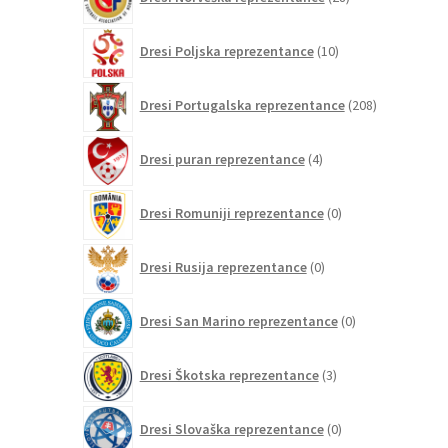
izdelkov
10
Dresi Poljska reprezentance
10
izdelkov
208
Dresi Portugalska reprezentance
208
izdelkov
4
Dresi puran reprezentance
4
izdelki
0
Dresi Romuniji reprezentance
0
izdelkov
0
Dresi Rusija reprezentance
0
izdelkov
0
Dresi San Marino reprezentance
0
izdelkov
3
Dresi Škotska reprezentance
3
izdelki
0
Dresi Slovaška reprezentance
0
izdelkov