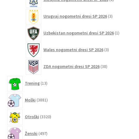
izdelka
3
Urugvaj nogometni dresi SP 2026
3
izdelki
1
Uzbekistan nogometni dresi SP 2026
1
izdelek
3
Wales nogometni dresi SP 2026
3
izdelki
38
ZDA nogometni dresi SP 2026
38
izdelkov
13
Trening
13
izdelkov
3881
Moški
3881
izdelkov
3320
Otroški
3320
izdelkov
497
Ženski
497
izdelkov