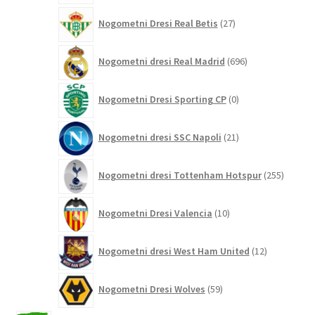
27
Nogometni Dresi Real Betis
27
izdelkov
696
Nogometni dresi Real Madrid
696
izdelkov
0
Nogometni Dresi Sporting CP
0
izdelkov
21
Nogometni dresi SSC Napoli
21
izdelkov
255
Nogometni dresi Tottenham Hotspur
255
izdelko
10
Nogometni Dresi Valencia
10
izdelkov
12
Nogometni dresi West Ham United
12
izdelkov
59
Nogometni Dresi Wolves
59
izdelkov