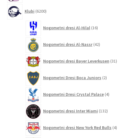
6200
Klubi
6200
izdelkov
16
Nogometni dresi Al-Hilal
16
izdelkov
42
Nogometni dresi Al-Nassr
42
izdelkov
31
Nogometni dresi Bayer Leverkusen
31
izdelkov
2
Nogometni Dresi Boca Juniors
2
izdelka
4
Nogometni Dresi Crystal Palace
4
izdelki
132
Nogometni dresi Inter Miami
132
izdelkov
4
Nogometni dresi New York Red Bulls
4
izdelki