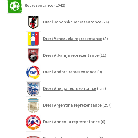
2042
Reprezentance
2042
izdelkov
26
Dresi Japonska reprezentance
26
izdelkov
3
Dresi Venezuela reprezentance
3
izdelki
11
Dresi Albanija reprezentance
11
izdelkov
0
Dresi Andora reprezentance
0
izdelkov
155
Dresi Anglija reprezentance
155
izdelkov
297
Dresi Argentina reprezentance
297
izdelkov
0
Dresi Armenija reprezentance
0
izdelkov
6