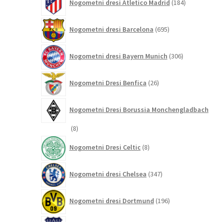
Nogometni dresi Atletico Madrid
184
izdelkov
695
Nogometni dresi Barcelona
695
izdelkov
306
Nogometni dresi Bayern Munich
306
izdelkov
26
Nogometni Dresi Benfica
26
izdelkov
Nogometni Dresi Borussia Monchengladbach
8
8
izdelkov
8
Nogometni Dresi Celtic
8
izdelkov
347
Nogometni dresi Chelsea
347
izdelkov
196
Nogometni dresi Dortmund
196
izdelkov
68