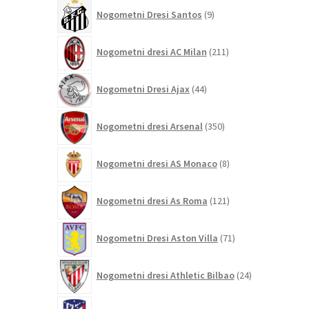
9
Nogometni Dresi Santos
9
izdelkov
211
Nogometni dresi AC Milan
211
izdelkov
44
Nogometni Dresi Ajax
44
izdelkov
350
Nogometni dresi Arsenal
350
izdelkov
8
Nogometni dresi AS Monaco
8
izdelkov
121
Nogometni dresi As Roma
121
izdelkov
71
Nogometni Dresi Aston Villa
71
izdelkov
24
Nogometni dresi Athletic Bilbao
24
izdelkov
184