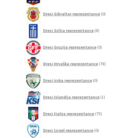
0
Dresi Gibraltar reprezentance
0
izdelkov
8
Dresi Grčija reprezentance
8
izdelkov
0
Dresi Gruzija reprezentance
0
izdelkov
78
Dresi Hrvaška reprezentance
78
izdelkov
0
Dresi Irska reprezentance
0
izdelkov
1
Dresi Islandija reprezentance
1
izdelek
75
Dresi Italija reprezentance
75
izdelkov
0
Dresi Izrael reprezentance
0
izdelkov