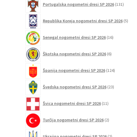
131
Portugalska nogometni dresi SP 2026
131
izdelko
5
Republika Koreja nogometni dresi SP 2026
5
izdel
16
Senegal nogometni dresi SP 2026
16
izdelkov
6
Škotska nogometni dresi SP 2026
6
izdelkov
124
Španija nogometni dresi SP 2026
124
izdelkov
23
Švedska nogometni dresi SP 2026
23
izdelkov
11
Švica nogometni dresi SP 2026
11
izdelkov
2
Turčija nogometni dresi SP 2026
2
izdelka
2
Ukrajina nogometni dresi SP 2026
2