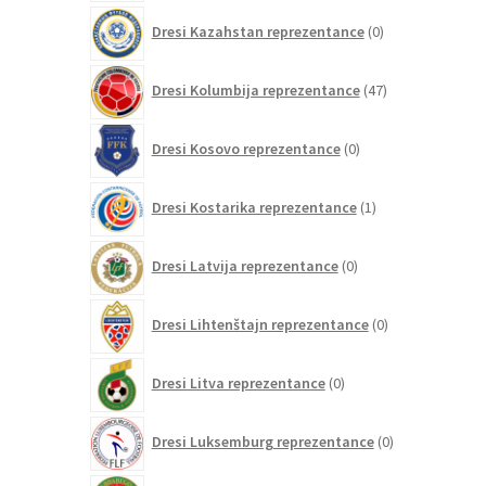
0
Dresi Kazahstan reprezentance
0
izdelkov
47
Dresi Kolumbija reprezentance
47
izdelkov
0
Dresi Kosovo reprezentance
0
izdelkov
1
Dresi Kostarika reprezentance
1
izdelek
0
Dresi Latvija reprezentance
0
izdelkov
0
Dresi Lihtenštajn reprezentance
0
izdelkov
0
Dresi Litva reprezentance
0
izdelkov
0
Dresi Luksemburg reprezentance
0
izdelkov
1