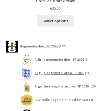
Gostujoči Kratek rokav
€
35.00
Ta
Select options
izdelek
ima
več
različic.
1223
Nogometni dresi SP 2026
1223
izdelkov
Možnosti
lahko
6
Alžirija nogometni dresi SP 2026
6
izberete
izdelkov
na
51
Anglija nogometni dresi SP 2026
51
strani
izdelkov
izdelka
120
Argentina nogometni dresi SP 2026
120
izdelkov
4
Avstralija nogometni dresi SP 2026
4
izdelki
6