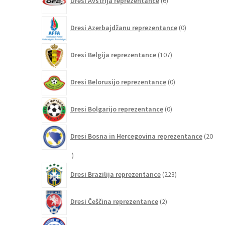
Dresi Avstrija reprezentance
6
izdelkov
0
Dresi Azerbajdžanu reprezentance
0
izdelkov
107
Dresi Belgija reprezentance
107
izdelkov
0
Dresi Belorusijo reprezentance
0
izdelkov
0
Dresi Bolgarijo reprezentance
0
izdelkov
Dresi Bosna in Hercegovina reprezentance
20
20
izdelkov
223
Dresi Brazilija reprezentance
223
izdelkov
2
Dresi Češčina reprezentance
2
izdelka
5