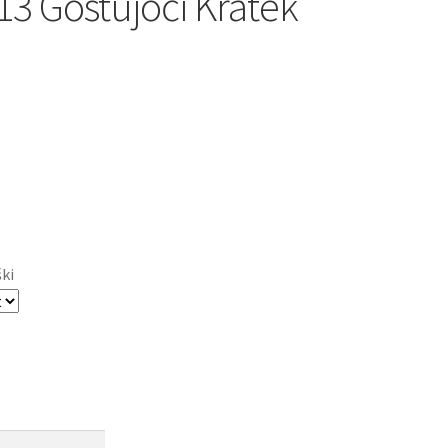
13 Gostujoči Kratek
ški