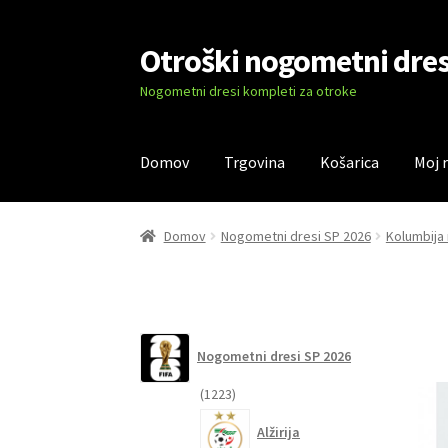
Otroški nogometni dres
Skip
Skip
to
to
Nogometni dresi kompleti za otroke
navigation
content
Domov
Trgovina
Košarica
Moj 
Domov
Blog
Kontaktiraj nas
Košarica
Moj ra
Domov
Nogometni dresi SP 2026
Kolumbija
Nogometni dresi SP 2026
1223
1223
izdelkov
Alžirija