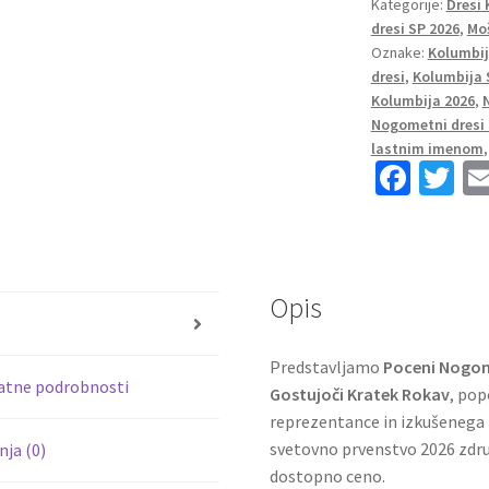
Kategorije:
Dresi
2026
dresi SP 2026
,
Mo
Yerry
Oznake:
Kolumbij
Mina
dresi
,
Kolumbija 
#13
Kolumbija 2026
,
Gostujoči
Nogometni dresi 
Kratek
lastnim imenom
Fa
T
rokav
količina
ce
wi
b
tt
o
er
Opis
o
s
k
Predstavljamo
Poceni Nogome
atne podrobnosti
Gostujoči Kratek Rokav
, pop
reprezentance in izkušenega b
svetovno prvenstvo 2026 zdru
ja (0)
dostopno ceno.