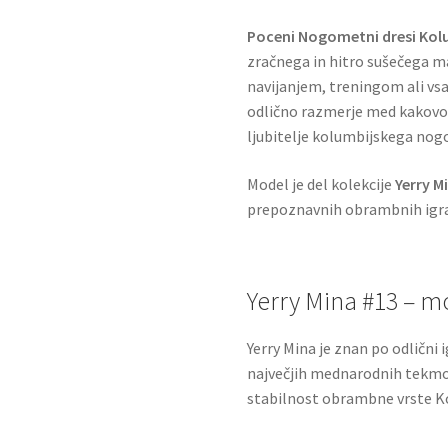
Poceni Nogometni dresi Kol
zračnega in hitro sušečega ma
navijanjem, treningom ali v
odlično razmerje med kakovost
ljubitelje kolumbijskega no
Model je del kolekcije
Yerry M
prepoznavnih obrambnih igra
Yerry Mina #13 – mo
Yerry Mina je znan po odlični i
največjih mednarodnih tekmov
stabilnost obrambne vrste K