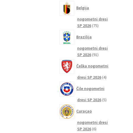
izdelkov
Belgija
nogometni dresi
75
SP 2026
75
izdelkov
Brazilija
nogometni dresi
91
SP 2026
91
izdelkov
Češka nogometni
4
dresi SP 2026
4
izdelki
Čile nogometni
5
dresi SP 2026
5
izdelkov
Curaçao
nogometni dresi
6
SP 2026
6