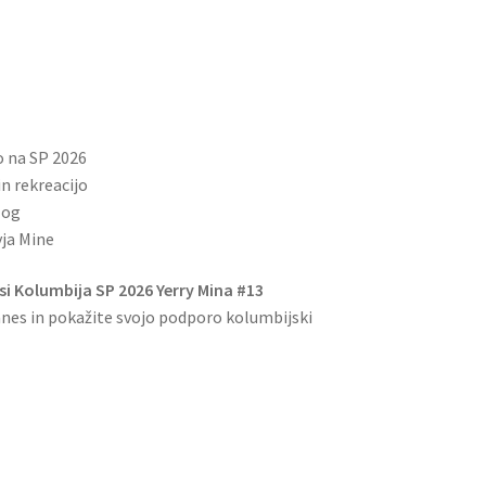
o na SP 2026
n rekreacijo
log
yja Mine
i Kolumbija SP 2026 Yerry Mina #13
nes in pokažite svojo podporo kolumbijski