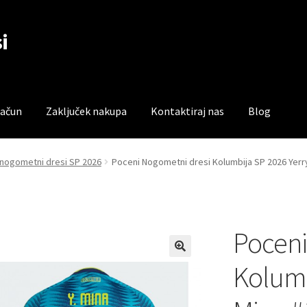
i
račun
Zaključek nakupa
Kontaktiraj nas
Blog
čun
Trgovina
Zaključek nakupa
 nogometni dresi SP 2026
Poceni Nogometni dresi Kolumbija SP 2026 Yerry
Poceni
Kolumb