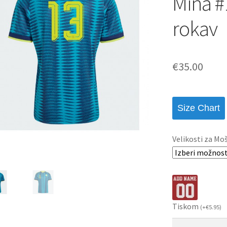
Mina #
rokav
€
35.00
Size Chart
Velikosti za Mo
Tiskom
(
+
€
5.95
)