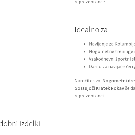
reprezentance.
Idealno za
Navijanje za Kolumbij
Nogometne treninge i
Vsakodnevni športni s
Darilo za navijače Yerr
Naročite svoj
Nogometni dres
Gostujoči Kratek Rokav
še da
reprezentanci.
dobni izdelki