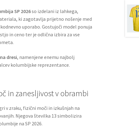
umbija SP 2026
so izdelani iz lahkega,
teriala, ki zagotavlja prijetno nošenje med
sakodnevno uporabo. Gostujoči model ponuja
jo in ceno ter je odlična izbira za vse
gometa.
ina dresi
, namenjene enemu najbolj
lcev kolumbijske reprezentance.
č in zanesljivost v obrambi
gri v zraku, fizični moči in izkušnjah na
anjih. Njegova številka 13 simbolizira
olumbije na SP 2026.