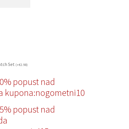
atch Set
(
+
€
2.98
)
10% popust nad
a kupona:nogometni10
15% popust nad
da