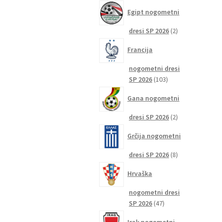
izdelkov
Egipt nogometni
2
dresi SP 2026
2
izdelka
Francija
nogometni dresi
103
SP 2026
103
izdelki
Gana nogometni
2
dresi SP 2026
2
izdelka
Grčija nogometni
8
dresi SP 2026
8
izdelkov
Hrvaška
nogometni dresi
47
SP 2026
47
izdelkov