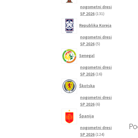
nogometni dresi
131
SP 2026
131
izdelkov
Republika Koreja
nogometni dresi
5
SP 2026
5
izdelkov
Senegal
nogometni dresi
16
SP 2026
16
izdelkov
Škotska
nogometni dresi
6
SP 2026
6
izdelkov
Španija
Po
nogometni dresi
124
SP 2026
124