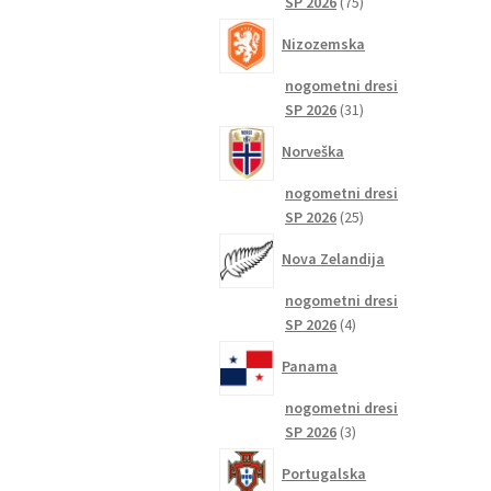
75
SP 2026
75
izdelkov
Nizozemska
nogometni dresi
31
SP 2026
31
izdelkov
Norveška
nogometni dresi
25
SP 2026
25
izdelkov
Nova Zelandija
nogometni dresi
4
SP 2026
4
izdelki
Panama
nogometni dresi
3
SP 2026
3
izdelki
Portugalska