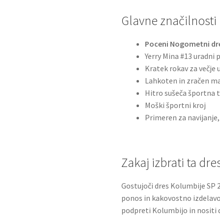
Glavne značilnosti
Poceni Nogometni dre
Yerry Mina #13 uradni 
Kratek rokav za večje 
Lahkoten in zračen ma
Hitro sušeča športna 
Moški športni kroj
Primeren za navijanje,
Zakaj izbrati ta dre
Gostujoči dres Kolumbije SP 
ponos in kakovostno izdelavo. 
podpreti Kolumbijo in nositi 