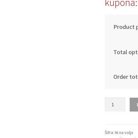
kupona:
Product p
Total opt
Order tot
Poceni
Nogometni
dresi
Kolumbija
SP
Šifra:
Ni na voljo