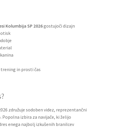
si Kolumbija SP 2026
gostujoči dizajn
potisk
udobje
terial
tkanina
 trening in prosti čas
s?
2026 združuje sodoben videz, reprezentančni
Popolna izbira za navijače, ki želijo
dres enega najbolj izkušenih branilcev