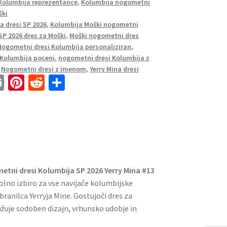
 Kolumbija reprezentance
,
Kolumbija nogometni
ški
a dresi SP 2026
,
Kolumbija Moški nogometni
SP 2026 dres za Moški
,
Moški nogometni dres
Nogometni dresi Kolumbija personaliziran
,
Kolumbija poceni
,
nogometni dresi Kolumbija z
,
Nogometni dresi z imenom
,
Yerry Mina dresi
E
Pi
R
S
m
nt
e
h
ai
er
d
ar
l
es
di
e
t
t
tni dresi Kolumbija SP 2026 Yerry Mina #13
olno izbiro za vse navijače kolumbijske
ranilca Yerryja Mine. Gostujoči dres za
žuje sodoben dizajn, vrhunsko udobje in