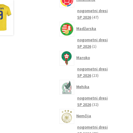
nogometni dresi
47
SP 2026
47
izdelkov
Madžarska
nogometni dresi
1
SP 2026
1
izdelek
Maroko
nogometni dresi
23
SP 2026
23
izdelkov
Mehika
nogometni dresi
32
SP 2026
32
izdelkov
Nemčija
nogometni dresi