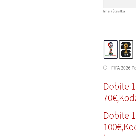
Imei / Številka
FIFA 2026 P
Dobite 
70€,Kod
Dobite 
100€,Ko