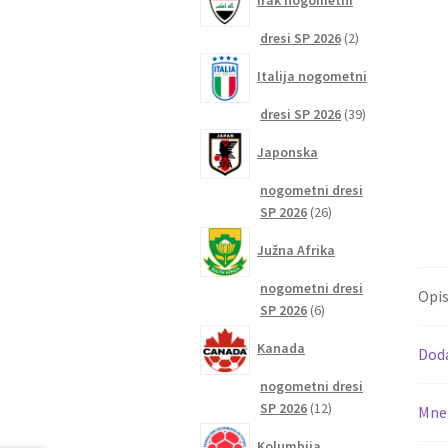
Irak nogometni
2
dresi SP 2026
2
izdelka
Italija nogometni
39
dresi SP 2026
39
izdelkov
Japonska
nogometni dresi
26
SP 2026
26
izdelkov
Južna Afrika
nogometni dresi
Opi
6
SP 2026
6
izdelkov
Kanada
Dod
nogometni dresi
12
SP 2026
12
Mnen
izdelkov
Kolumbija