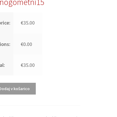
nogometni15
rice:
€35.00
ions:
€0.00
al:
€35.00
Dodaj v košarico